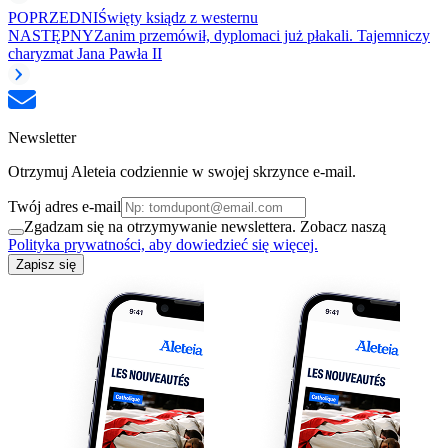
POPRZEDNI
Święty ksiądz z westernu
NASTĘPNY
Zanim przemówił, dyplomaci już płakali. Tajemniczy
charyzmat Jana Pawła II
Newsletter
Otrzymuj Aleteia codziennie w swojej skrzynce e-mail.
Twój adres e-mail
Zgadzam się na otrzymywanie newslettera. Zobacz naszą
Polityka prywatności, aby dowiedzieć się więcej.
Zapisz się