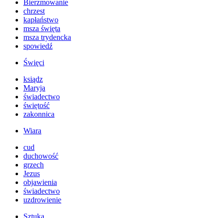
Bierzmowanie
chrzest
kapłaństwo
msza święta
msza trydencka
spowiedź
Święci
ksiądz
Maryja
świadectwo
świętość
zakonnica
Wiara
cud
duchowość
grzech
Jezus
objawienia
świadectwo
uzdrowienie
Sztuka