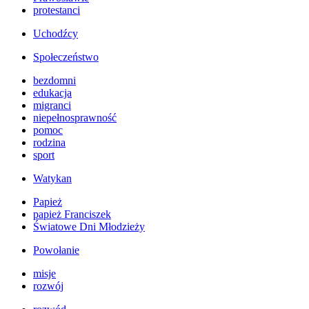
protestanci
Uchodźcy
Społeczeństwo
bezdomni
edukacja
migranci
niepełnosprawność
pomoc
rodzina
sport
Watykan
Papież
papież Franciszek
Światowe Dni Młodzieży
Powołanie
misje
rozwój