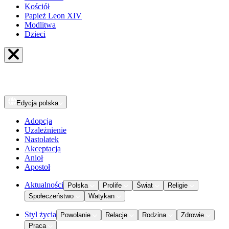
Kościół
Papież Leon XIV
Modlitwa
Dzieci
Edycja
polska
Adopcja
Uzależnienie
Nastolatek
Akceptacja
Anioł
Apostoł
Aktualności
Polska
Prolife
Świat
Religie
Społeczeństwo
Watykan
Styl życia
Powołanie
Relacje
Rodzina
Zdrowie
Praca