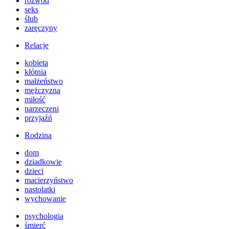
rozwód
seks
ślub
zaręczyny
Relacje
kobieta
kłótnia
małżeństwo
mężczyzna
miłość
narzeczeni
przyjaźń
Rodzina
dom
dziadkowie
dzieci
macierzyństwo
nastolatki
wychowanie
psychologia
śmierć