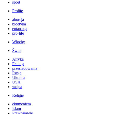
sport
Prolife
aborcja
bioetyka
eutanazja
pro-life
Włochy
Świat
Afryka
Francja
prześladowania
Rosja
Ukraina
USA
wojna
Religie
ekumenizm
Islam
Prawosławie