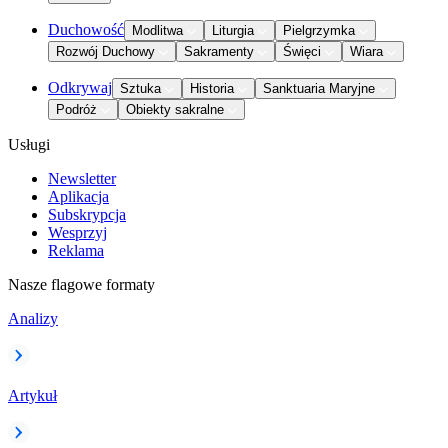
Duchowość
Modlitwa
Liturgia
Pielgrzymka
Rozwój Duchowy
Sakramenty
Święci
Wiara
Odkrywaj
Sztuka
Historia
Sanktuaria Maryjne
Podróż
Obiekty sakralne
Usługi
Newsletter
Aplikacja
Subskrypcja
Wesprzyj
Reklama
Nasze flagowe formaty
Analizy
Artykuł