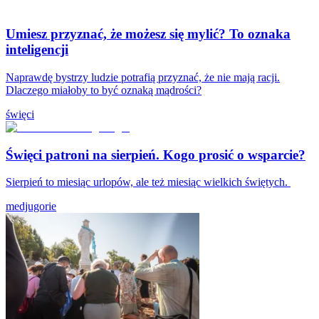
Umiesz przyznać, że możesz się mylić? To oznaka
inteligencji
Naprawdę bystrzy ludzie potrafią przyznać, że nie mają racji.
Dlaczego miałoby to być oznaką mądrości?
święci
Święci patroni na sierpień. Kogo prosić o wsparcie?
Sierpień to miesiąc urlopów, ale też miesiąc wielkich świętych.
medjugorie