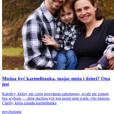
Można być karmelitanką, mając męża i dzieci? Ona
jest
Katolicy, którzy nie czują powołania zakonnego, wcale nie zostają
bez wyboru — dróg duchowych jest przed nimi wiele. Oto historia
Clardy, która została karmelitanką
psychologia