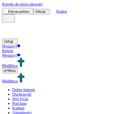
Przejdz do tresci glownej
Szukaj
Edycja
polska
Sekcje
Usługi
Wesprzyj
Rejestr
Wesprzyj
Modlitwa
Menu
Modlitwa
Dobre historie
Duchowość
Styl życia
Pod lupą
Kultura
Aktualności