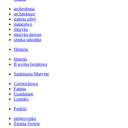
archeologia
architektura
galeria zdjęć
malarstwo
muzyka
muzyka dawna
sztuka sakralna
Historia
historia
II wojna światowa
Sanktuaria Maryjne
Częstochowa
Fatima
Guadalupe
Lourdes
Podróż
pielgrzymka
Ziemia Święta