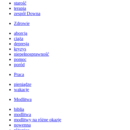
starość
terapia
zespół Downa
Zdrowie
aborcja
ciąża
depresja
kryzys
niepełnosprawność
pomoc
poród
Praca
pieniądze
wakacje
Modlitwa
biblia
modlitwa
modlitwy na różne okazje
nowenna