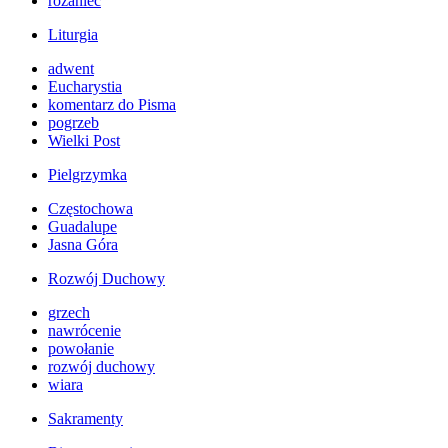
różaniec
Liturgia
adwent
Eucharystia
komentarz do Pisma
pogrzeb
Wielki Post
Pielgrzymka
Częstochowa
Guadalupe
Jasna Góra
Rozwój Duchowy
grzech
nawrócenie
powołanie
rozwój duchowy
wiara
Sakramenty