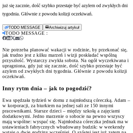
już się zacznie, dość szybko przestaje być azylem od zwykłych dni
tygodnia. Głównie z powodu kolizji oczekiwań.
TODO MESSAGE
Archiwizuj artykuł
TODO MESSAGE
:
Nie potrzeba planować wakacji w rodzinie, by przekonać się,
jak trudno jest z kilku marzeń i wizji poskładać wspólną
przyszłość. Wystarczy zwykła sobota. Na ogół wyczekiwana i
upragniona, gdy już się zacznie, dość szybko przestaje być
azylem od zwykłych dni tygodnia. Głównie z powodu kolizji
oczekiwań.
Inny rytm dnia – jak to pogodzić?
Ewa spędzała tydzień w domu z najmłodszą córeczką. Adam –
w korporacji, za biurkiem na jednej sali ze 150 innymi
pracownikami. Starsze dzieci – między szkołą a zajęciami
dodatkowymi. Jedno marzenie o sobocie na pewno wszyscy
mają wspólne: wyspać się. Najmłodsza córeczka jednak ma w
ustawieniach fabrycznych wbudowany budzik: w weekendy
wstaje o dwie godziny wcześniej. O szóstej jest już zatem na