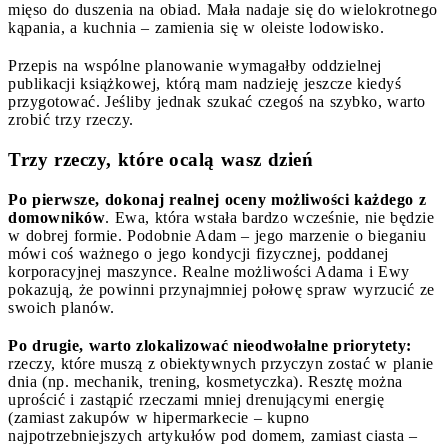
mięso do duszenia na obiad. Mała nadaje się do wielokrotnego
kąpania, a kuchnia – zamienia się w oleiste lodowisko.
Przepis na wspólne planowanie wymagałby oddzielnej
publikacji książkowej, którą mam nadzieję jeszcze kiedyś
przygotować. Jeśliby jednak szukać czegoś na szybko, warto
zrobić trzy rzeczy.
Trzy rzeczy, które ocalą wasz dzień
Po pierwsze,
dokonaj realnej oceny możliwości każdego z
domowników
. Ewa, która wstała bardzo wcześnie, nie będzie
w dobrej formie. Podobnie Adam – jego marzenie o bieganiu
mówi coś ważnego o jego kondycji fizycznej, poddanej
korporacyjnej maszynce. Realne możliwości Adama i Ewy
pokazują, że powinni przynajmniej połowę spraw wyrzucić ze
swoich planów.
Po drugie, warto zlokalizować nieodwołalne priorytety:
rzeczy, które muszą z obiektywnych przyczyn zostać w planie
dnia (np. mechanik, trening, kosmetyczka). Resztę można
uprościć i zastąpić rzeczami mniej drenującymi energię
(zamiast zakupów w hipermarkecie – kupno
najpotrzebniejszych artykułów pod domem, zamiast ciasta –