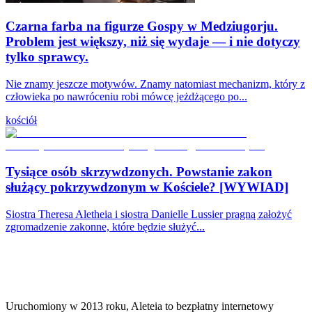
Czarna farba na figurze Gospy w Medziugorju.
Problem jest większy, niż się wydaje — i nie dotyczy
tylko sprawcy.
Nie znamy jeszcze motywów. Znamy natomiast mechanizm, który z
człowieka po nawróceniu robi mówcę jeżdżącego po...
kościół
Tysiące osób skrzywdzonych. Powstanie zakon
służący pokrzywdzonym w Kościele? [WYWIAD]
Siostra Theresa Aletheia i siostra Danielle Lussier pragną założyć
zgromadzenie zakonne, które będzie służyć...
Uruchomiony w 2013 roku, Aleteia to bezpłatny internetowy