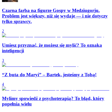
Czarna farba na figurze Gospy w Medziugorju.
Problem jest większy, niż się wydaje — i nie dotyczy
tylko sprawcy.
2
Umiesz przyznać, że możesz się mylić? To oznaka
inteligencji
3
“Z buta do Maryi” – Bartek, jesteśmy z Tobą!
4
Mylimy spowiedź z psychoterapią? To błąd, który
popełnia wielu