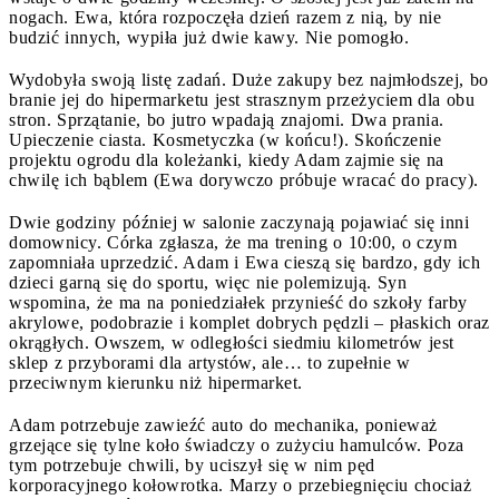
nogach. Ewa, która rozpoczęła dzień razem z nią, by nie
budzić innych, wypiła już dwie kawy. Nie pomogło.
Wydobyła swoją listę zadań. Duże zakupy bez najmłodszej, bo
branie jej do hipermarketu jest strasznym przeżyciem dla obu
stron. Sprzątanie, bo jutro wpadają znajomi. Dwa prania.
Upieczenie ciasta. Kosmetyczka (w końcu!). Skończenie
projektu ogrodu dla koleżanki, kiedy Adam zajmie się na
chwilę ich bąblem (Ewa dorywczo próbuje wracać do pracy).
Dwie godziny później w salonie zaczynają pojawiać się inni
domownicy. Córka zgłasza, że ma trening o 10:00, o czym
zapomniała uprzedzić. Adam i Ewa cieszą się bardzo, gdy ich
dzieci garną się do sportu, więc nie polemizują. Syn
wspomina, że ma na poniedziałek przynieść do szkoły farby
akrylowe, podobrazie i komplet dobrych pędzli – płaskich oraz
okrągłych. Owszem, w odległości siedmiu kilometrów jest
sklep z przyborami dla artystów, ale… to zupełnie w
przeciwnym kierunku niż hipermarket.
Adam potrzebuje zawieźć auto do mechanika, ponieważ
grzejące się tylne koło świadczy o zużyciu hamulców. Poza
tym potrzebuje chwili, by uciszył się w nim pęd
korporacyjnego kołowrotka. Marzy o przebiegnięciu chociaż