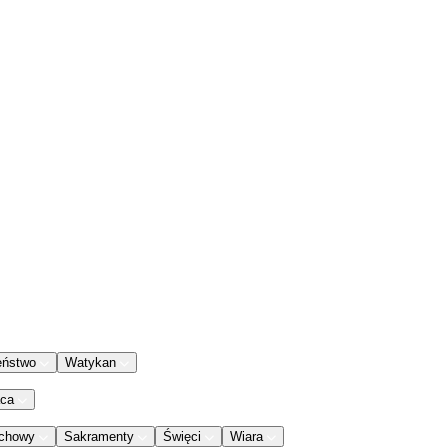
eństwo
Watykan
aca
chowy
Sakramenty
Święci
Wiara