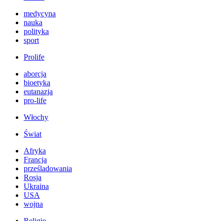
medycyna
nauka
polityka
sport
Prolife
aborcja
bioetyka
eutanazja
pro-life
Włochy
Świat
Afryka
Francja
prześladowania
Rosja
Ukraina
USA
wojna
Religie