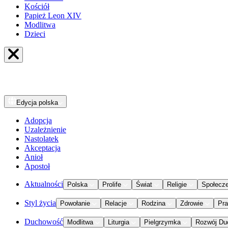
Kościół
Papież Leon XIV
Modlitwa
Dzieci
Edycja
polska
Adopcja
Uzależnienie
Nastolatek
Akceptacja
Anioł
Apostoł
Aktualności
Polska
Prolife
Świat
Religie
Społecz
Styl życia
Powołanie
Relacje
Rodzina
Zdrowie
Pr
Duchowość
Modlitwa
Liturgia
Pielgrzymka
Rozwój Du