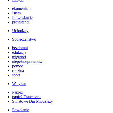
ekumenizm
Islam
Prawosławie
protestanci
Uchodźcy
Społeczeństwo
bezdomni
edukacja
migranci
niepełnosprawność
pomoc
rodzina
sport
Watykan
Papież
papież Franciszek
Światowe Dni Młodzieży
Powołanie