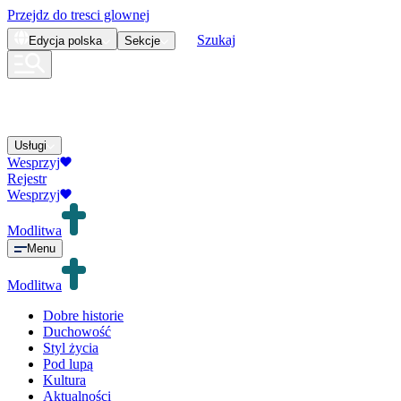
Przejdz do tresci glownej
Szukaj
Edycja
polska
Sekcje
Usługi
Wesprzyj
Rejestr
Wesprzyj
Modlitwa
Menu
Modlitwa
Dobre historie
Duchowość
Styl życia
Pod lupą
Kultura
Aktualności