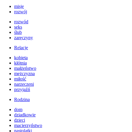
misje
rozwój
rozwód
seks
ślub
zaręczyny
Relacje
kobieta
kłótnia
małżeństwo
mężczyzna
miłość
narzeczeni
przyjaźń
Rodzina
dom
dziadkowie
dzieci
macierzyństwo
nastolatki