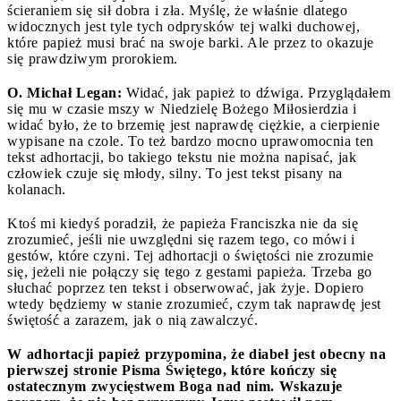
ścieraniem się sił dobra i zła. Myślę, że właśnie dlatego
widocznych jest tyle tych odprysków tej walki duchowej,
które papież musi brać na swoje barki. Ale przez to okazuje
się prawdziwym prorokiem.
O. Michał Legan:
Widać, jak papież to dźwiga. Przyglądałem
się mu w czasie mszy w Niedzielę Bożego Miłosierdzia i
widać było, że to brzemię jest naprawdę ciężkie, a cierpienie
wypisane na czole. To też bardzo mocno uprawomocnia ten
tekst adhortacji, bo takiego tekstu nie można napisać, jak
człowiek czuje się młody, silny. To jest tekst pisany na
kolanach.
Ktoś mi kiedyś poradził, że papieża Franciszka nie da się
zrozumieć, jeśli nie uwzględni się razem tego, co mówi i
gestów, które czyni. Tej adhortacji o świętości nie zrozumie
się, jeżeli nie połączy się tego z gestami papieża. Trzeba go
słuchać poprzez ten tekst i obserwować, jak żyje. Dopiero
wtedy będziemy w stanie zrozumieć, czym tak naprawdę jest
świętość a zarazem, jak o nią zawalczyć.
W adhortacji papież przypomina, że diabeł jest obecny na
pierwszej stronie Pisma Świętego, które kończy się
ostatecznym zwycięstwem Boga nad nim. Wskazuje