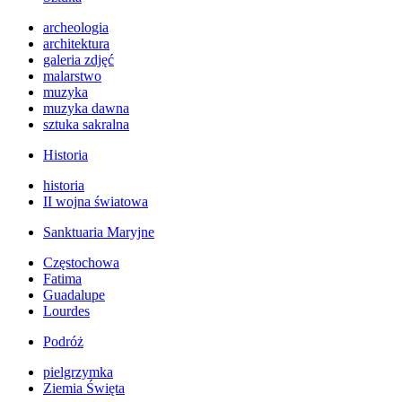
archeologia
architektura
galeria zdjęć
malarstwo
muzyka
muzyka dawna
sztuka sakralna
Historia
historia
II wojna światowa
Sanktuaria Maryjne
Częstochowa
Fatima
Guadalupe
Lourdes
Podróż
pielgrzymka
Ziemia Święta