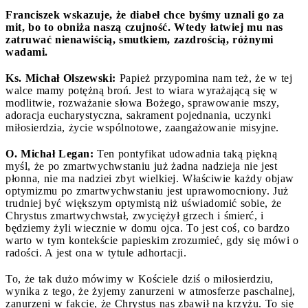
Franciszek wskazuje, że diabeł chce byśmy uznali go za
mit, bo to obniża naszą czujność. Wtedy łatwiej mu nas
zatruwać nienawiścią, smutkiem, zazdrością, różnymi
wadami.
Ks. Michał Olszewski:
Papież przypomina nam też, że w tej
walce mamy potężną broń. Jest to wiara wyrażającą się w
modlitwie, rozważanie słowa Bożego, sprawowanie mszy,
adoracja eucharystyczna, sakrament pojednania, uczynki
miłosierdzia, życie wspólnotowe, zaangażowanie misyjne.
O. Michał Legan:
Ten pontyfikat udowadnia taką piękną
myśl, że po zmartwychwstaniu już żadna nadzieja nie jest
płonna, nie ma nadziei zbyt wielkiej. Właściwie każdy objaw
optymizmu po zmartwychwstaniu jest uprawomocniony. Już
trudniej być większym optymistą niż uświadomić sobie, że
Chrystus zmartwychwstał, zwyciężył grzech i śmierć, i
będziemy żyli wiecznie w domu ojca. To jest coś, co bardzo
warto w tym kontekście papieskim zrozumieć, gdy się mówi o
radości. A jest ona w tytule adhortacji.
To, że tak dużo mówimy w Kościele dziś o miłosierdziu,
wynika z tego, że żyjemy zanurzeni w atmosferze paschalnej,
zanurzeni w fakcie, że Chrystus nas zbawił na krzyżu. To się