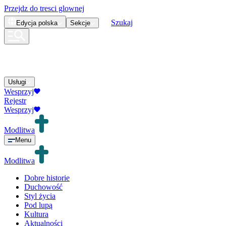
Przejdz do tresci glownej
Szukaj
Edycja
polska
Sekcje
Usługi
Wesprzyj
Rejestr
Wesprzyj
Modlitwa
Menu
Modlitwa
Dobre historie
Duchowość
Styl życia
Pod lupą
Kultura
Aktualności