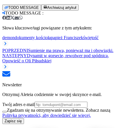
TODO MESSAGE
Archiwizuj artykuł
TODO MESSAGE
:
Słowa kluczowe/tagi powiązane z tym artykułem:
demon
dokumenty kościoła
papież Franciszek
świętość
POPRZEDNI
Sumienie ma prawa, ponieważ ma i obowiązki.
NASTĘPNY
Dynamit w gorsecie, rewolwer pod spódnicą.
Opowieść o Oli Piłsudskiej
Newsletter
Otrzymuj Aleteia codziennie w swojej skrzynce e-mail.
Twój adres e-mail
Zgadzam się na otrzymywanie newslettera. Zobacz naszą
Polityka prywatności, aby dowiedzieć się więcej.
Zapisz się