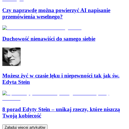
Czy naprawdę można powierzyć AI napisanie
przemówienia weselnego?
Duchowość nienawiści do samego siebie
Możesz żyć w czasie lęku i niepewności tak jak św.
Edyta Stein
8 porad Edyty Stein – unikaj rzeczy, które niszczą
Twoją kobiecość
Załaduj więcej artykułów