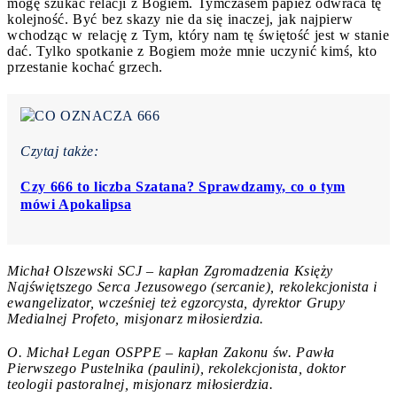
mogę szukać relacji z Bogiem. Tymczasem papież odwraca tę
kolejność. Być bez skazy nie da się inaczej, jak najpierw
wchodząc w relację z Tym, który nam tę świętość jest w stanie
dać. Tylko spotkanie z Bogiem może mnie uczynić kimś, kto
przestanie kochać grzech.
Czytaj także:
Czy 666 to liczba Szatana? Sprawdzamy, co o tym
mówi Apokalipsa
Michał Olszewski SCJ – kapłan
Zgromadzenia Księży
Najświętszego Serca Jezusowego (sercanie), r
ekolekcjonista i
ewangelizator, wcześniej też egzorcysta, dyrektor Grupy
Medialnej Profeto, misjonarz miłosierdzia.
O. Michał Legan OSPPE – kapłan Zakonu św. Pawła
Pierwszego Pustelnika (paulini), rekolekcjonista, doktor
teologii pastoralnej, misjonarz miłosierdzia.