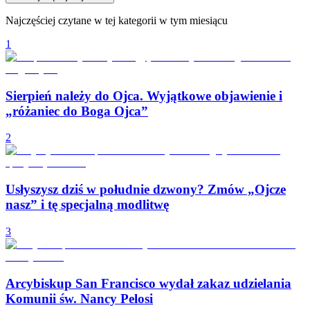
Najczęściej czytane w tej kategorii w tym miesiącu
1
Sierpień należy do Ojca. Wyjątkowe objawienie i
„różaniec do Boga Ojca”
2
Usłyszysz dziś w południe dzwony? Zmów „Ojcze
nasz” i tę specjalną modlitwę
3
Arcybiskup San Francisco wydał zakaz udzielania
Komunii św. Nancy Pelosi