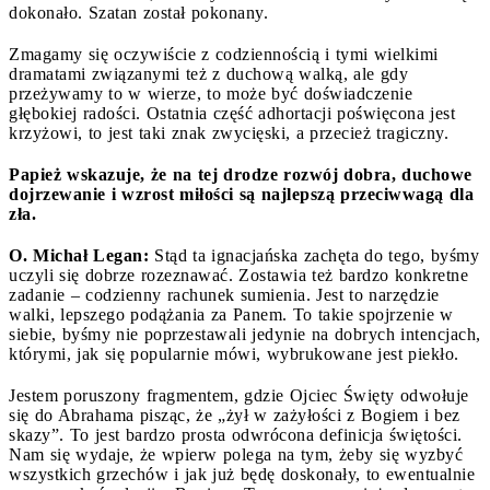
dokonało. Szatan został pokonany.
Zmagamy się oczywiście z codziennością i tymi wielkimi
dramatami związanymi też z duchową walką, ale gdy
przeżywamy to w wierze, to może być doświadczenie
głębokiej radości. Ostatnia część adhortacji poświęcona jest
krzyżowi, to jest taki znak zwycięski, a przecież tragiczny.
Papież wskazuje, że na tej drodze rozwój dobra, duchowe
dojrzewanie i wzrost miłości są najlepszą przeciwwagą dla
zła.
O. Michał Legan:
Stąd ta ignacjańska zachęta do tego, byśmy
uczyli się dobrze rozeznawać. Zostawia też bardzo konkretne
zadanie – codzienny rachunek sumienia. Jest to narzędzie
walki, lepszego podążania za Panem. To takie spojrzenie w
siebie, byśmy nie poprzestawali jedynie na dobrych intencjach,
którymi, jak się popularnie mówi, wybrukowane jest piekło.
Jestem poruszony fragmentem, gdzie Ojciec Święty odwołuje
się do Abrahama pisząc, że „żył w zażyłości z Bogiem i bez
skazy”. To jest bardzo prosta odwrócona definicja świętości.
Nam się wydaje, że wpierw polega na tym, żeby się wyzbyć
wszystkich grzechów i jak już będę doskonały, to ewentualnie