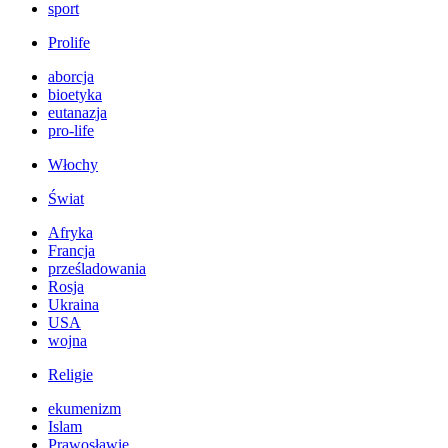
sport
Prolife
aborcja
bioetyka
eutanazja
pro-life
Włochy
Świat
Afryka
Francja
prześladowania
Rosja
Ukraina
USA
wojna
Religie
ekumenizm
Islam
Prawosławie