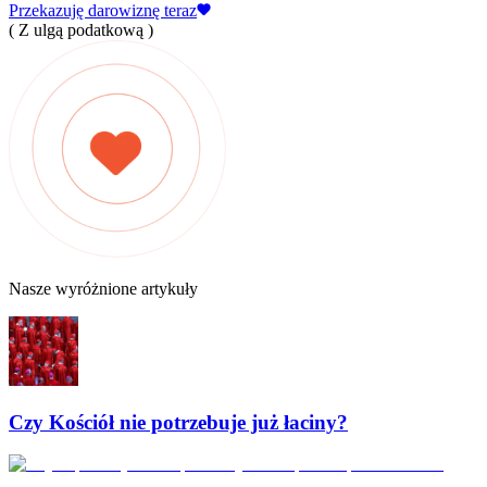
Przekazuję darowiznę teraz
( Z ulgą podatkową )
Nasze wyróżnione artykuły
Czy Kościół nie potrzebuje już łaciny?