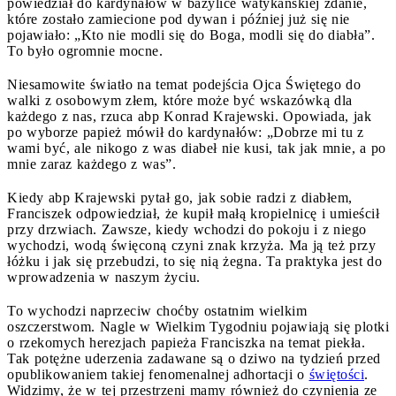
powiedział do kardynałów w bazylice watykańskiej zdanie,
które zostało zamiecione pod dywan i później już się nie
pojawiało: „Kto nie modli się do Boga, modli się do diabła”.
To było ogromnie mocne.
Niesamowite światło na temat podejścia Ojca Świętego do
walki z osobowym złem, które może być wskazówką dla
każdego z nas, rzuca abp Konrad Krajewski. Opowiada, jak
po wyborze papież mówił do kardynałów: „Dobrze mi tu z
wami być, ale nikogo z was diabeł nie kusi, tak jak mnie, a po
mnie zaraz każdego z was”.
Kiedy abp Krajewski pytał go, jak sobie radzi z diabłem,
Franciszek odpowiedział, że kupił małą kropielnicę i umieścił
przy drzwiach. Zawsze, kiedy wchodzi do pokoju i z niego
wychodzi, wodą święconą czyni znak krzyża. Ma ją też przy
łóżku i jak się przebudzi, to się nią żegna. Ta praktyka jest do
wprowadzenia w naszym życiu.
To wychodzi naprzeciw choćby ostatnim wielkim
oszczerstwom. Nagle w Wielkim Tygodniu pojawiają się plotki
o rzekomych herezjach papieża Franciszka na temat piekła.
Tak potężne uderzenia zadawane są o dziwo na tydzień przed
opublikowaniem takiej fenomenalnej adhortacji o
świętości
.
Widzimy, że w tej przestrzeni mamy również do czynienia ze