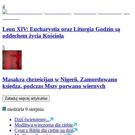
4
Leon XIV: Eucharystia oraz Liturgia Godzin są
oddechem życia Kościoła
5
Masakra chrześcijan w Nigerii. Zamordowano
księdza, podczas Mszy porwano wiernych
Załaduj więcej artykułów
niedziela 9 sierpnia
Dziś świętujemy...
Modlitwa wieczorna dla ciebie
Cytat z Biblii dla ciebie na dziś