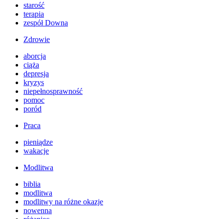
starość
terapia
zespół Downa
Zdrowie
aborcja
ciąża
depresja
kryzys
niepełnosprawność
pomoc
poród
Praca
pieniądze
wakacje
Modlitwa
biblia
modlitwa
modlitwy na różne okazje
nowenna