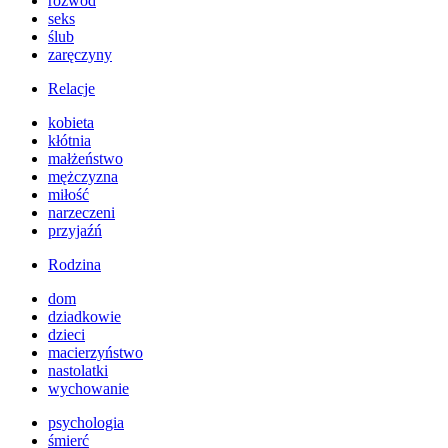
rozwód
seks
ślub
zaręczyny
Relacje
kobieta
kłótnia
małżeństwo
mężczyzna
miłość
narzeczeni
przyjaźń
Rodzina
dom
dziadkowie
dzieci
macierzyństwo
nastolatki
wychowanie
psychologia
śmierć