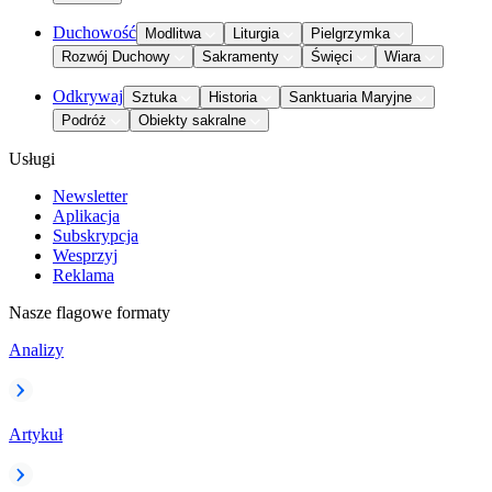
Duchowość
Modlitwa
Liturgia
Pielgrzymka
Rozwój Duchowy
Sakramenty
Święci
Wiara
Odkrywaj
Sztuka
Historia
Sanktuaria Maryjne
Podróż
Obiekty sakralne
Usługi
Newsletter
Aplikacja
Subskrypcja
Wesprzyj
Reklama
Nasze flagowe formaty
Analizy
Artykuł