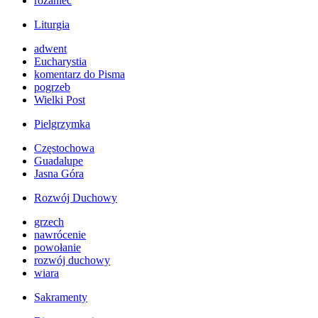
różaniec
Liturgia
adwent
Eucharystia
komentarz do Pisma
pogrzeb
Wielki Post
Pielgrzymka
Częstochowa
Guadalupe
Jasna Góra
Rozwój Duchowy
grzech
nawrócenie
powołanie
rozwój duchowy
wiara
Sakramenty