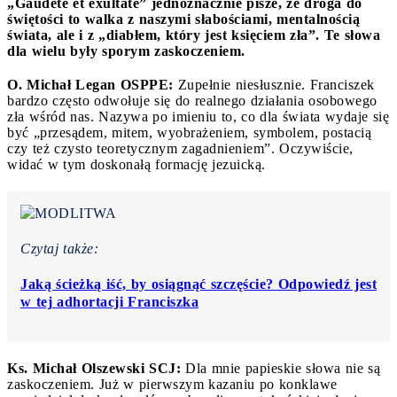
„Gaudete et exultate”
jednoznacznie pisze, że droga do
świętości to walka z naszymi słabościami, mentalnością
świata, ale i z „diabłem, który jest księciem zła”. Te słowa
dla wielu były sporym zaskoczeniem.
O. Michał Legan OSPPE:
Zupełnie niesłusznie. Franciszek
bardzo często odwołuje się do realnego działania osobowego
zła wśród nas. Nazywa po imieniu to, co dla świata wydaje się
być „przesądem, mitem, wyobrażeniem, symbolem, postacią
czy też czysto teoretycznym zagadnieniem”. Oczywiście,
widać w tym doskonałą formację jezuicką.
Czytaj także:
Jaką ścieżką iść, by osiągnąć szczęście? Odpowiedź jest
w tej adhortacji Franciszka
Ks. Michał Olszewski SCJ:
Dla mnie papieskie słowa nie są
zaskoczeniem. Już w pierwszym kazaniu po konklawe