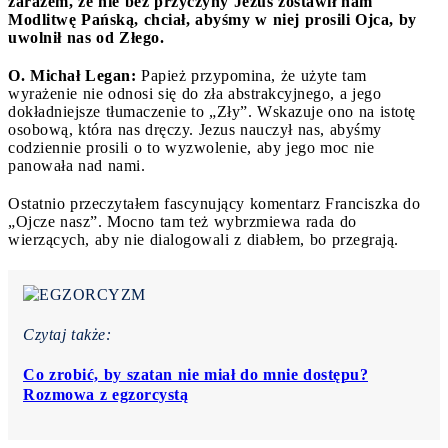
zarazem, że nie bez przyczyny Jezus zostawił nam
Modlitwę Pańską, chciał, abyśmy w niej prosili Ojca, by
uwolnił nas od Złego.
O. Michał Legan:
Papież przypomina, że użyte tam
wyrażenie nie odnosi się do zła abstrakcyjnego, a jego
dokładniejsze tłumaczenie to „Zły”. Wskazuje ono na istotę
osobową, która nas dręczy. Jezus nauczył nas, abyśmy
codziennie prosili o to wyzwolenie, aby jego moc nie
panowała nad nami.
Ostatnio przeczytałem fascynujący komentarz Franciszka do
„Ojcze nasz”. Mocno tam też wybrzmiewa rada do
wierzących, aby nie dialogowali z diabłem, bo przegrają.
Czytaj także:
Co zrobić, by szatan nie miał do mnie dostępu?
Rozmowa z egzorcystą