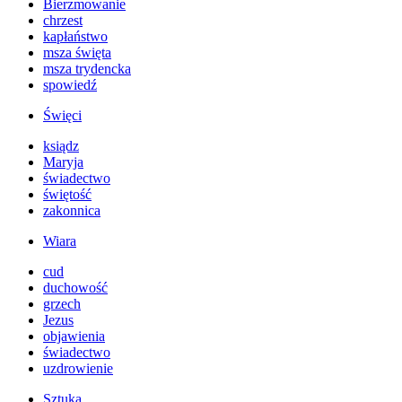
Bierzmowanie
chrzest
kapłaństwo
msza święta
msza trydencka
spowiedź
Święci
ksiądz
Maryja
świadectwo
świętość
zakonnica
Wiara
cud
duchowość
grzech
Jezus
objawienia
świadectwo
uzdrowienie
Sztuka