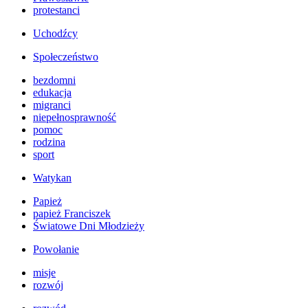
protestanci
Uchodźcy
Społeczeństwo
bezdomni
edukacja
migranci
niepełnosprawność
pomoc
rodzina
sport
Watykan
Papież
papież Franciszek
Światowe Dni Młodzieży
Powołanie
misje
rozwój