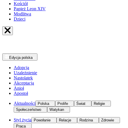
Kościół
Papież Leon XIV
Modlitwa
Dzieci
Edycja
polska
Adopcja
Uzależnienie
Nastolatek
Akceptacja
Anioł
Apostoł
Aktualności
Polska
Prolife
Świat
Religie
Społeczeństwo
Watykan
Styl życia
Powołanie
Relacje
Rodzina
Zdrowie
Praca