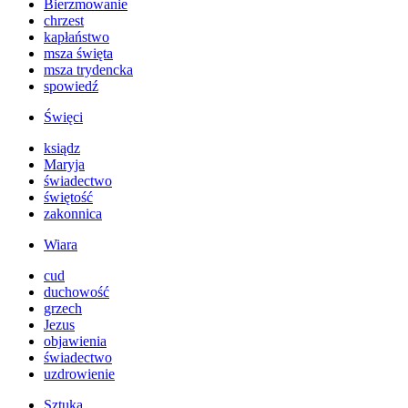
Bierzmowanie
chrzest
kapłaństwo
msza święta
msza trydencka
spowiedź
Święci
ksiądz
Maryja
świadectwo
świętość
zakonnica
Wiara
cud
duchowość
grzech
Jezus
objawienia
świadectwo
uzdrowienie
Sztuka