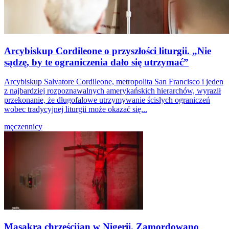
Arcybiskup Cordileone o przyszłości liturgii. „Nie
sądzę, by te ograniczenia dało się utrzymać”
Arcybiskup Salvatore Cordileone, metropolita San Francisco i jeden
z najbardziej rozpoznawalnych amerykańskich hierarchów, wyraził
przekonanie, że długofalowe utrzymywanie ścisłych ograniczeń
wobec tradycyjnej liturgii może okazać się...
męczennicy
Masakra chrześcijan w Nigerii. Zamordowano