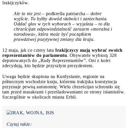
Irakijczyków.
Ale to nie jest
– podkreśla patriarcha –
dobre
wyjście. To byłby dowód słabości i zaniechania.
Oddać głos w tych wyborach
– wyjaśnia –
to dla
chrześcijan odpowiedzialność zarazem «moralna i
narodowa», która może być początkiem
prawdziwej pozytywnej zmiany dla kraju
.
12 maja, jak co cztery lata
Irakijczycy mają wybrać swoich
reprezentantów do parlamentu
. Obywatele wybiorą 328
deputowanych do „Rady Reprezentantów”. Oni z kolei
zdecydują, kto będzie przyszłym prezydentem.
Uwaga będzie skupiona na Kurdystanie, regionie na
północnym wschodzie kraju, któremu irakijska konstytucja
przyznaje pewną autonomię. Wielu chrześcijan schroniło się
tam przed masakrami i prześladowaniami ze strony islamistów.
Szczególnie w okolicach miasta Erbil.
Czytaj także: