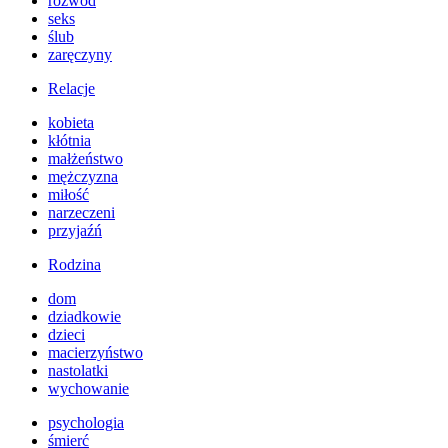
rozwód
seks
ślub
zaręczyny
Relacje
kobieta
kłótnia
małżeństwo
mężczyzna
miłość
narzeczeni
przyjaźń
Rodzina
dom
dziadkowie
dzieci
macierzyństwo
nastolatki
wychowanie
psychologia
śmierć