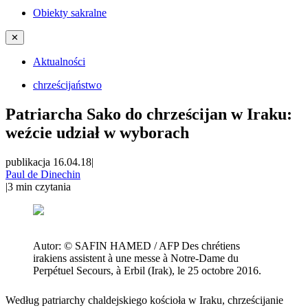
Obiekty sakralne
✕
Aktualności
chrześcijaństwo
Patriarcha Sako do chrześcijan w Iraku:
weźcie udział w wyborach
publikacja 16.04.18
|
Paul de Dinechin
|
3
min czytania
Autor:
© SAFIN HAMED / AFP Des chrétiens
irakiens assistent à une messe à Notre-Dame du
Perpétuel Secours, à Erbil (Irak), le 25 octobre 2016.
Według patriarchy chaldejskiego kościoła w Iraku, chrześcijanie