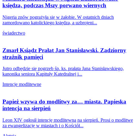
księdza, podczas Mszy porwano wiernych
Nigeria znów pogrążyła się w żałobie. W ostatnich dniach
zamordowano katolickiego księdza, a uzbrojeni...
świadectwo
Zmarł Ksiądz Prałat Jan Stanisławski. Zadziorny
strażnik pamięci
Jutro odbędzie się pogrzeb śp. ks. prałata Jana Stanisławskiego,
kanonika seniora Kapituły Katedralnej i...
Intencje modlitewne
Papież wzywa do modlitwy za… miasta. Papieska
intencja na sierpień
Leon XIV ogłosił intencję modlitewną na sierpień. Prosi o modlitwę
za ewangelizację w miastach i o Kościół...
Aleteia