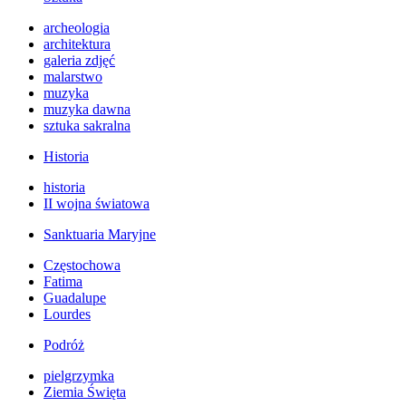
archeologia
architektura
galeria zdjęć
malarstwo
muzyka
muzyka dawna
sztuka sakralna
Historia
historia
II wojna światowa
Sanktuaria Maryjne
Częstochowa
Fatima
Guadalupe
Lourdes
Podróż
pielgrzymka
Ziemia Święta