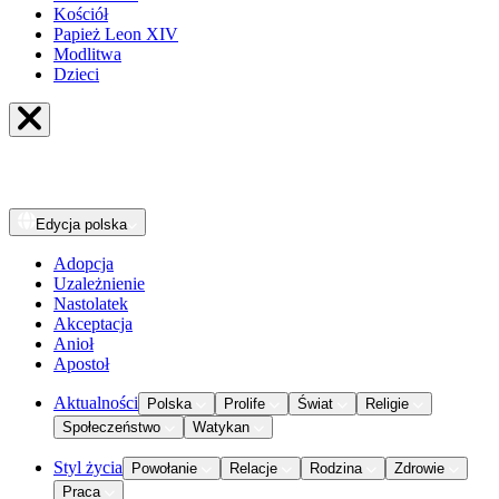
Kościół
Papież Leon XIV
Modlitwa
Dzieci
Edycja
polska
Adopcja
Uzależnienie
Nastolatek
Akceptacja
Anioł
Apostoł
Aktualności
Polska
Prolife
Świat
Religie
Społeczeństwo
Watykan
Styl życia
Powołanie
Relacje
Rodzina
Zdrowie
Praca