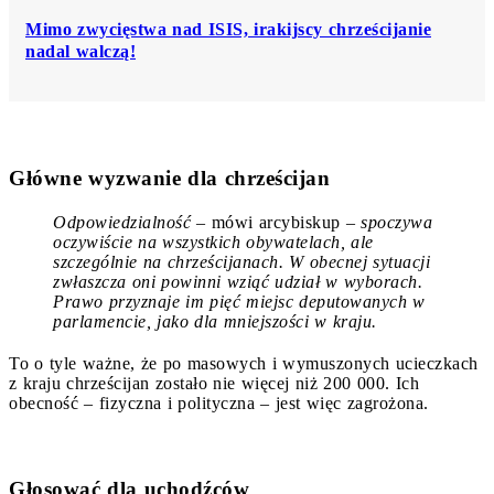
Mimo zwycięstwa nad ISIS, irakijscy chrześcijanie
nadal walczą!
Główne wyzwanie dla chrześcijan
Odpowiedzialność
– mówi arcybiskup –
spoczywa
oczywiście na wszystkich obywatelach, ale
szczególnie na chrześcijanach. W obecnej sytuacji
zwłaszcza oni powinni wziąć udział w wyborach.
Prawo przyznaje im pięć miejsc deputowanych w
parlamencie, jako dla mniejszości w kraju.
To o tyle ważne, że po masowych i wymuszonych ucieczkach
z kraju chrześcijan zostało nie więcej niż 200 000. Ich
obecność – fizyczna i polityczna – jest więc zagrożona.
Głosować dla uchodźców