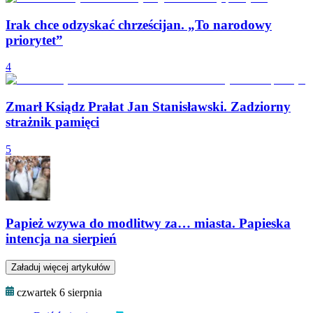
Irak chce odzyskać chrześcijan. „To narodowy
priorytet”
4
Zmarł Ksiądz Prałat Jan Stanisławski. Zadziorny
strażnik pamięci
5
Papież wzywa do modlitwy za… miasta. Papieska
intencja na sierpień
Załaduj więcej artykułów
czwartek 6 sierpnia