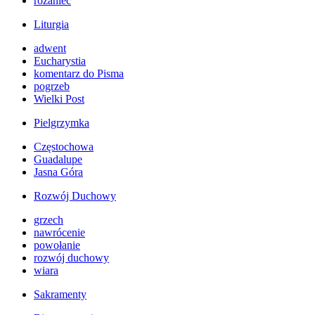
różaniec
Liturgia
adwent
Eucharystia
komentarz do Pisma
pogrzeb
Wielki Post
Pielgrzymka
Częstochowa
Guadalupe
Jasna Góra
Rozwój Duchowy
grzech
nawrócenie
powołanie
rozwój duchowy
wiara
Sakramenty