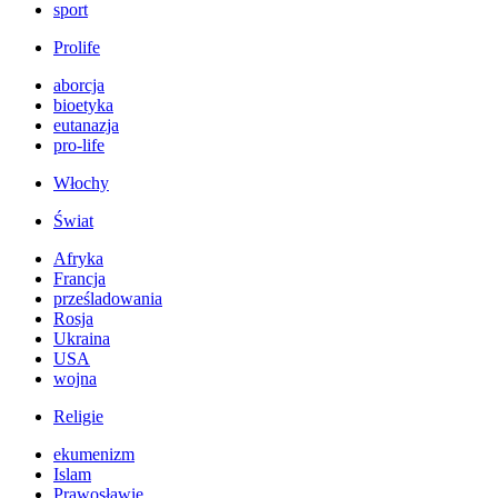
sport
Prolife
aborcja
bioetyka
eutanazja
pro-life
Włochy
Świat
Afryka
Francja
prześladowania
Rosja
Ukraina
USA
wojna
Religie
ekumenizm
Islam
Prawosławie