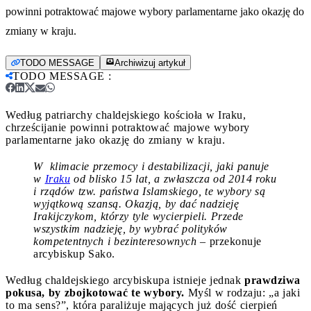
powinni potraktować majowe wybory parlamentarne jako okazję do
zmiany w kraju.
TODO MESSAGE
Archiwizuj artykuł
TODO MESSAGE
:
Według patriarchy chaldejskiego kościoła w Iraku,
chrześcijanie powinni potraktować majowe wybory
parlamentarne jako okazję do zmiany w kraju.
W klimacie przemocy i destabilizacji, jaki panuje
w
Iraku
od blisko 15 lat, a zwłaszcza od 2014 roku
i rządów tzw. państwa Islamskiego, te wybory są
wyjątkową szansą. Okazją, by dać nadzieję
Irakijczykom, którzy tyle wycierpieli. Przede
wszystkim nadzieję, by wybrać polityków
kompetentnych i bezinteresownych
– przekonuje
arcybiskup Sako.
Według chaldejskiego arcybiskupa istnieje jednak
prawdziwa
pokusa, by zbojkotować te wybory.
Myśl w rodzaju: „a jaki
to ma sens?”, która paraliżuje mających już dość cierpień