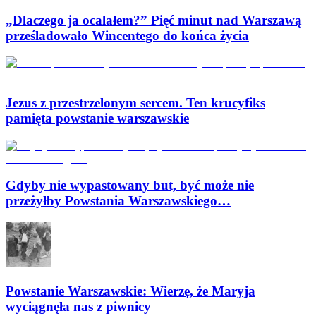
„Dlaczego ja ocalałem?” Pięć minut nad Warszawą
prześladowało Wincentego do końca życia
Jezus z przestrzelonym sercem. Ten krucyfiks
pamięta powstanie warszawskie
Gdyby nie wypastowany but, być może nie
przeżyłby Powstania Warszawskiego…
Powstanie Warszawskie: Wierzę, że Maryja
wyciągnęła nas z piwnicy