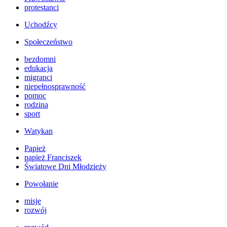
protestanci
Uchodźcy
Społeczeństwo
bezdomni
edukacja
migranci
niepełnosprawność
pomoc
rodzina
sport
Watykan
Papież
papież Franciszek
Światowe Dni Młodzieży
Powołanie
misje
rozwój