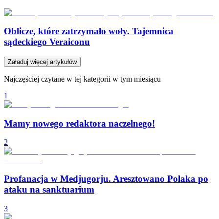
Oblicze, które zatrzymało woły. Tajemnica
sądeckiego Veraiconu
Załaduj więcej artykułów
Najczęściej czytane w tej kategorii w tym miesiącu
1
Mamy nowego redaktora naczelnego!
2
Profanacja w Medjugorju. Aresztowano Polaka po
ataku na sanktuarium
3