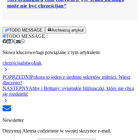
może nie być chrześcijan”
TODO MESSAGE
Archiwizuj artykuł
TODO MESSAGE
:
Słowa kluczowe/tagi powiązane z tym artykułem:
chrześcijaństwo
Irak
POPRZEDNI
Pokora to jeden z siedmiu sekretów miłości. Wiesz
dlaczego?
NASTĘPNY
Abby i Brittany: syjamskie bliźniaczki, które nie chcą
się rozdzielić
Newsletter
Otrzymuj Aleteia codziennie w swojej skrzynce e-mail.