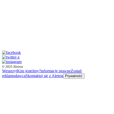
© 2025 Aleteia
Wesprzyj
Kim jesteśmy?
informacje prawne
Zostań
reklamodawcą
Skontaktuj się z Aleteią
Prywatność