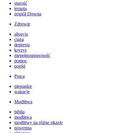
starość
terapia
zespół Downa
Zdrowie
aborcja
ciąża
depresja
kryzys
niepełnosprawność
pomoc
poród
Praca
pieniądze
wakacje
Modlitwa
biblia
modlitwa
modlitwy na różne okazje
nowenna