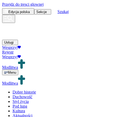
Przejdz do tresci glownej
Szukaj
Edycja
polska
Sekcje
Usługi
Wesprzyj
Rejestr
Wesprzyj
Modlitwa
Menu
Modlitwa
Dobre historie
Duchowość
Styl życia
Pod lupą
Kultura
Aktualności