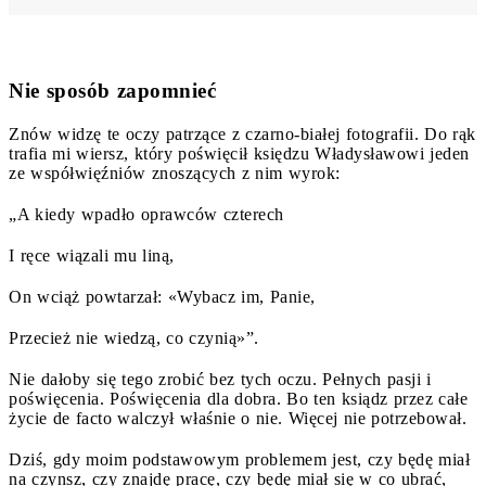
Nie sposób zapomnieć
Znów widzę te oczy patrzące z czarno-białej fotografii. Do rąk
trafia mi wiersz, który poświęcił księdzu Władysławowi jeden
ze współwięźniów znoszących z nim wyrok:
„A kiedy wpadło oprawców czterech
I ręce wiązali mu liną,
On wciąż powtarzał: «Wybacz im, Panie,
Przecież nie wiedzą, co czynią»”.
Nie dałoby się tego zrobić bez tych oczu. Pełnych pasji i
poświęcenia. Poświęcenia dla dobra. Bo ten ksiądz przez całe
życie de facto walczył właśnie o nie. Więcej nie potrzebował.
Dziś, gdy moim podstawowym problemem jest, czy będę miał
na czynsz, czy znajdę pracę, czy będę miał się w co ubrać,