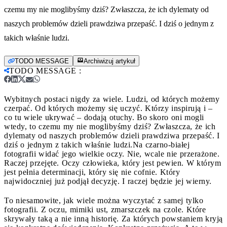
czemu my nie moglibyśmy dziś? Zwłaszcza, że ich dylematy od
naszych problemów dzieli prawdziwa przepaść. I dziś o jednym z
takich właśnie ludzi.
TODO MESSAGE
Archiwizuj artykuł
TODO MESSAGE
:
Wybitnych postaci nigdy za wiele. Ludzi, od których możemy
czerpać. Od których możemy się uczyć. Którzy inspirują i –
co tu wiele ukrywać – dodają otuchy. Bo skoro oni mogli
wtedy, to czemu my nie moglibyśmy dziś? Zwłaszcza, że ich
dylematy od naszych problemów dzieli prawdziwa przepaść. I
dziś o jednym z takich właśnie ludzi.
Na czarno-białej
fotografii widać jego wielkie oczy. Nie, wcale nie przerażone.
Raczej przejęte. Oczy człowieka, który jest pewien. W którym
jest pełnia determinacji, który się nie cofnie. Który
najwidoczniej już podjął decyzję. I raczej będzie jej wierny.
To niesamowite, jak wiele można wyczytać z samej tylko
fotografii. Z oczu, mimiki ust, zmarszczek na czole. Które
skrywały taką a nie inną historię. Za których powstaniem kryją