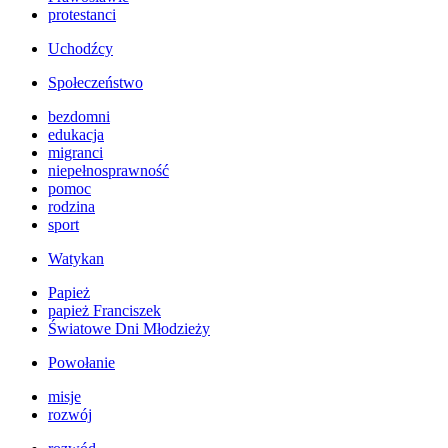
protestanci
Uchodźcy
Społeczeństwo
bezdomni
edukacja
migranci
niepełnosprawność
pomoc
rodzina
sport
Watykan
Papież
papież Franciszek
Światowe Dni Młodzieży
Powołanie
misje
rozwój