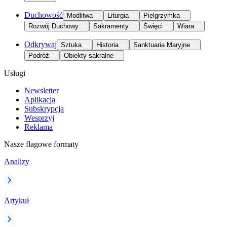
Duchowość
Modlitwa
Liturgia
Pielgrzymka
Rozwój Duchowy
Sakramenty
Święci
Wiara
Odkrywaj
Sztuka
Historia
Sanktuaria Maryjne
Podróż
Obiekty sakralne
Usługi
Newsletter
Aplikacja
Subskrypcja
Wesprzyj
Reklama
Nasze flagowe formaty
Analizy
Artykuł