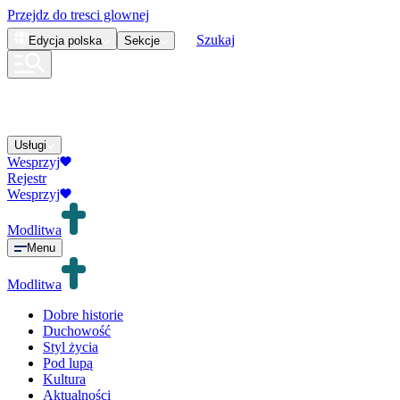
Przejdz do tresci glownej
Szukaj
Edycja
polska
Sekcje
Usługi
Wesprzyj
Rejestr
Wesprzyj
Modlitwa
Menu
Modlitwa
Dobre historie
Duchowość
Styl życia
Pod lupą
Kultura
Aktualności