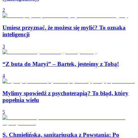
2
Umiesz przyznać, że możesz się mylić? To oznaka
inteligencji
3
“Z buta do Maryi” – Bartek, jesteśmy z Tobą!
4
Mylimy spowiedź z psychoterapią? To błąd, który
popełnia wielu
5
S. Chmielińska, sanitariuszka z Powstania: Po