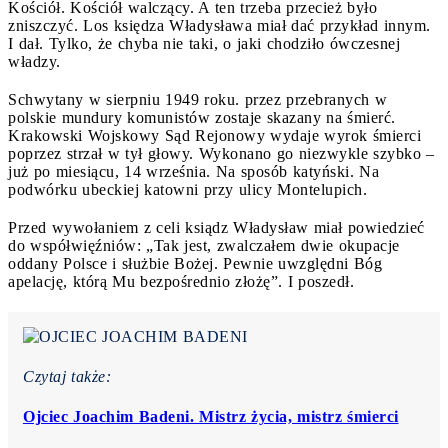
Kościół. Kościół walczący. A ten trzeba przecież było
zniszczyć. Los księdza Władysława miał dać przykład innym.
I dał. Tylko, że chyba nie taki, o jaki chodziło ówczesnej
władzy.
Schwytany w sierpniu 1949 roku. przez przebranych w
polskie mundury komunistów zostaje skazany na śmierć.
Krakowski Wojskowy Sąd Rejonowy wydaje wyrok śmierci
poprzez strzał w tył głowy. Wykonano go niezwykle szybko –
już po miesiącu, 14 września. Na sposób katyński. Na
podwórku ubeckiej katowni przy ulicy Montelupich.
Przed wywołaniem z celi ksiądz Władysław miał powiedzieć
do współwięźniów: „Tak jest, zwalczałem dwie okupacje
oddany Polsce i służbie Bożej. Pewnie uwzględni Bóg
apelację, którą Mu bezpośrednio złożę”. I poszedł.
Czytaj także:
Ojciec Joachim Badeni. Mistrz życia, mistrz śmierci