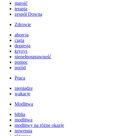
starość
terapia
zespół Downa
Zdrowie
aborcja
ciąża
depresja
kryzys
niepełnosprawność
pomoc
poród
Praca
pieniądze
wakacje
Modlitwa
biblia
modlitwa
modlitwy na różne okazje
nowenna