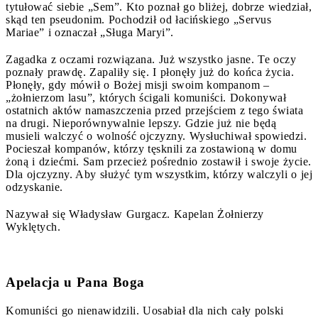
tytułować siebie „Sem”. Kto poznał go bliżej, dobrze wiedział,
skąd ten pseudonim. Pochodził od łacińskiego „Servus
Mariae” i oznaczał „Sługa Maryi”.
Zagadka z oczami rozwiązana. Już wszystko jasne. Te oczy
poznały prawdę. Zapaliły się. I płonęły już do końca życia.
Płonęły, gdy mówił o Bożej misji swoim kompanom –
„żołnierzom lasu”, których ścigali komuniści. Dokonywał
ostatnich aktów namaszczenia przed przejściem z tego świata
na drugi. Nieporównywalnie lepszy. Gdzie już nie będą
musieli walczyć o wolność ojczyzny. Wysłuchiwał spowiedzi.
Pocieszał kompanów, którzy tęsknili za zostawioną w domu
żoną i dziećmi. Sam przecież pośrednio zostawił i swoje życie.
Dla ojczyzny. Aby służyć tym wszystkim, którzy walczyli o jej
odzyskanie.
Nazywał się Władysław Gurgacz. Kapelan Żołnierzy
Wyklętych.
Apelacja u Pana Boga
Komuniści go nienawidzili. Uosabiał dla nich cały polski