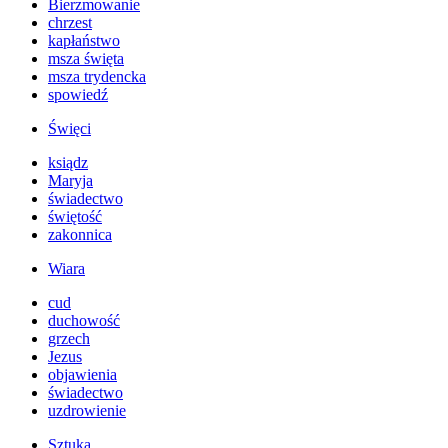
Bierzmowanie
chrzest
kapłaństwo
msza święta
msza trydencka
spowiedź
Święci
ksiądz
Maryja
świadectwo
świętość
zakonnica
Wiara
cud
duchowość
grzech
Jezus
objawienia
świadectwo
uzdrowienie
Sztuka