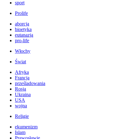
sport
Prolife
aborcja
bioetyka
eutanazja
pro-life
Włochy
Świat
Afryka
Francja
prześladowania
Rosja
Ukraina
USA
wojna
Religie
ekumenizm
Islam
Prawosławie