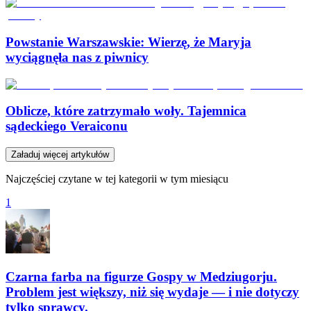
Powstanie Warszawskie: Wierzę, że Maryja
wyciągnęła nas z piwnicy
Oblicze, które zatrzymało woły. Tajemnica
sądeckiego Veraiconu
Załaduj więcej artykułów
Najczęściej czytane w tej kategorii w tym miesiącu
1
Czarna farba na figurze Gospy w Medziugorju.
Problem jest większy, niż się wydaje — i nie dotyczy
tylko sprawcy.