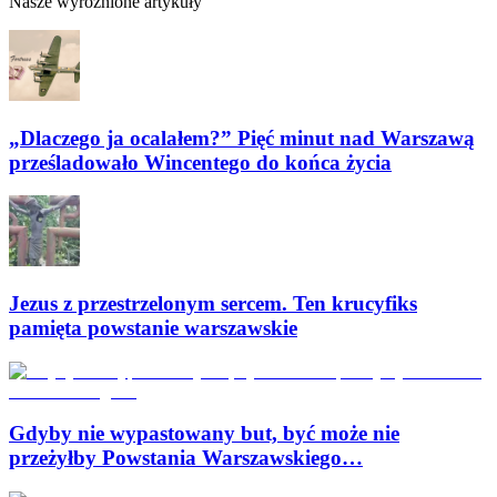
Nasze wyróżnione artykuły
„Dlaczego ja ocalałem?” Pięć minut nad Warszawą
prześladowało Wincentego do końca życia
Jezus z przestrzelonym sercem. Ten krucyfiks
pamięta powstanie warszawskie
Gdyby nie wypastowany but, być może nie
przeżyłby Powstania Warszawskiego…