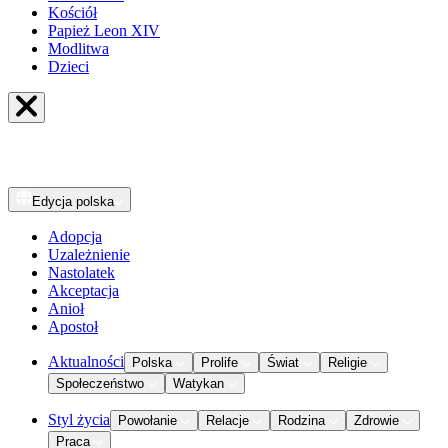
Kościół
Papież Leon XIV
Modlitwa
Dzieci
Edycja
polska
Adopcja
Uzależnienie
Nastolatek
Akceptacja
Anioł
Apostoł
Aktualności
Polska
Prolife
Świat
Religie
Społeczeństwo
Watykan
Styl życia
Powołanie
Relacje
Rodzina
Zdrowie
Praca