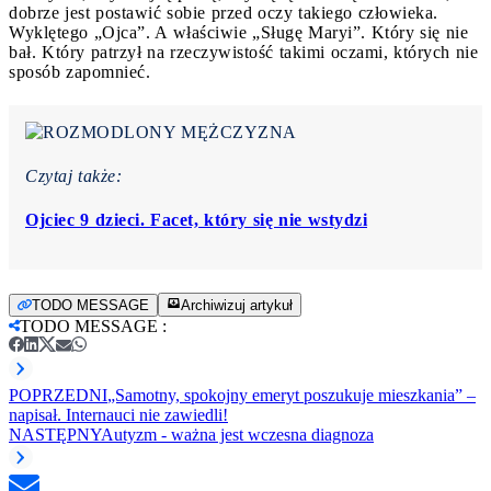
dobrze jest postawić sobie przed oczy takiego człowieka.
Wyklętego „Ojca”. A właściwie „Sługę Maryi”. Który się nie
bał. Który patrzył na rzeczywistość takimi oczami, których nie
sposób zapomnieć.
Czytaj także:
Ojciec 9 dzieci. Facet, który się nie wstydzi
TODO MESSAGE
Archiwizuj artykuł
TODO MESSAGE
:
POPRZEDNI
„Samotny, spokojny emeryt poszukuje mieszkania” –
napisał. Internauci nie zawiedli!
NASTĘPNY
Autyzm - ważna jest wczesna diagnoza