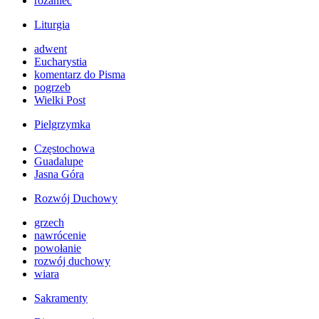
różaniec
Liturgia
adwent
Eucharystia
komentarz do Pisma
pogrzeb
Wielki Post
Pielgrzymka
Częstochowa
Guadalupe
Jasna Góra
Rozwój Duchowy
grzech
nawrócenie
powołanie
rozwój duchowy
wiara
Sakramenty