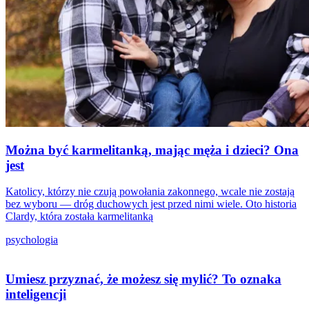
Można być karmelitanką, mając męża i dzieci? Ona
jest
Katolicy, którzy nie czują powołania zakonnego, wcale nie zostają
bez wyboru — dróg duchowych jest przed nimi wiele. Oto historia
Clardy, która została karmelitanką
psychologia
Umiesz przyznać, że możesz się mylić? To oznaka
inteligencji