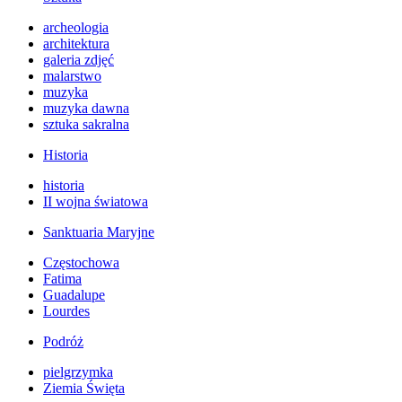
archeologia
architektura
galeria zdjęć
malarstwo
muzyka
muzyka dawna
sztuka sakralna
Historia
historia
II wojna światowa
Sanktuaria Maryjne
Częstochowa
Fatima
Guadalupe
Lourdes
Podróż
pielgrzymka
Ziemia Święta