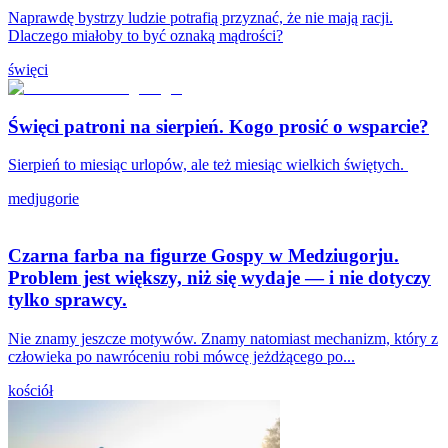
Naprawdę bystrzy ludzie potrafią przyznać, że nie mają racji.
Dlaczego miałoby to być oznaką mądrości?
święci
Święci patroni na sierpień. Kogo prosić o wsparcie?
Sierpień to miesiąc urlopów, ale też miesiąc wielkich świętych.
medjugorie
Czarna farba na figurze Gospy w Medziugorju.
Problem jest większy, niż się wydaje — i nie dotyczy
tylko sprawcy.
Nie znamy jeszcze motywów. Znamy natomiast mechanizm, który z
człowieka po nawróceniu robi mówcę jeżdżącego po...
kościół