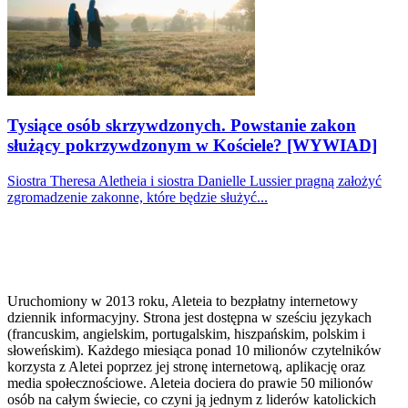
Tysiące osób skrzywdzonych. Powstanie zakon
służący pokrzywdzonym w Kościele? [WYWIAD]
Siostra Theresa Aletheia i siostra Danielle Lussier pragną założyć
zgromadzenie zakonne, które będzie służyć...
Uruchomiony w 2013 roku, Aleteia to bezpłatny internetowy
dziennik informacyjny. Strona jest dostępna w sześciu językach
(francuskim, angielskim, portugalskim, hiszpańskim, polskim i
słoweńskim). Każdego miesiąca ponad 10 milionów czytelników
korzysta z Aletei poprzez jej stronę internetową, aplikację oraz
media społecznościowe. Aleteia dociera do prawie 50 milionów
osób na całym świecie, co czyni ją jednym z liderów katolickich