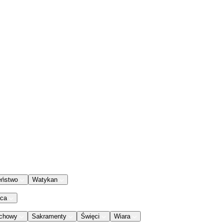
eństwo
Watykan
aca
chowy
Sakramenty
Święci
Wiara