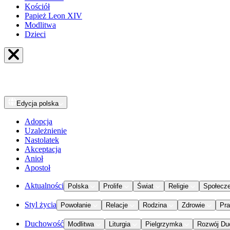
Kościół
Papież Leon XIV
Modlitwa
Dzieci
Edycja
polska
Adopcja
Uzależnienie
Nastolatek
Akceptacja
Anioł
Apostoł
Aktualności
Polska
Prolife
Świat
Religie
Społecz
Styl życia
Powołanie
Relacje
Rodzina
Zdrowie
Pr
Duchowość
Modlitwa
Liturgia
Pielgrzymka
Rozwój Du