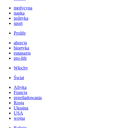
medycyna
nauka
polityka
sport
Prolife
aborcja
bioetyka
eutanazja
pro-life
Włochy
Świat
Afryka
Francja
prześladowania
Rosja
Ukraina
USA
wojna
Religie