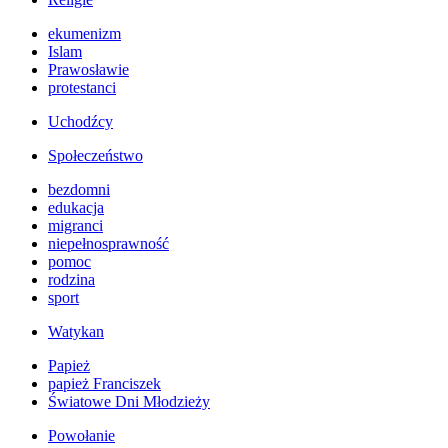
ekumenizm
Islam
Prawosławie
protestanci
Uchodźcy
Społeczeństwo
bezdomni
edukacja
migranci
niepełnosprawność
pomoc
rodzina
sport
Watykan
Papież
papież Franciszek
Światowe Dni Młodzieży
Powołanie