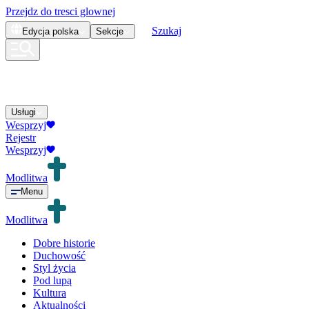
Przejdz do tresci glownej
Szukaj
Edycja
polska
Sekcje
Usługi
Wesprzyj
Rejestr
Wesprzyj
Modlitwa
Menu
Modlitwa
Dobre historie
Duchowość
Styl życia
Pod lupą
Kultura
Aktualności