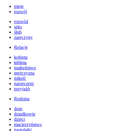
misje
rozwój
rozwód
seks
ślub
zaręczyny
Relacje
kobieta
kłótnia
małżeństwo
mężczyzna
miłość
narzeczeni
przyjaźń
Rodzina
dom
dziadkowie
dzieci
macierzyństwo
nastolatki