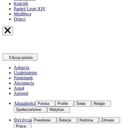
Kościół
Papież Leon XIV
Modlitwa
Dzieci
Edycja
polska
Adopcja
Uzależnienie
Nastolatek
Akceptacja
Anioł
Apostoł
Aktualności
Polska
Prolife
Świat
Religie
Społeczeństwo
Watykan
Styl życia
Powołanie
Relacje
Rodzina
Zdrowie
Praca