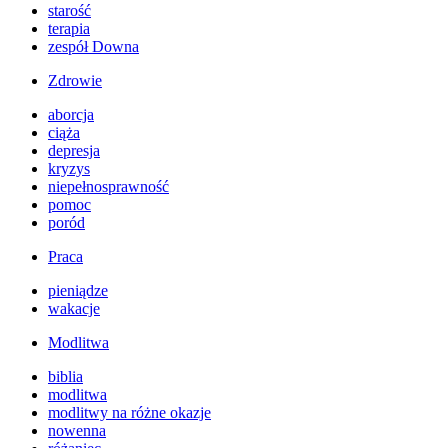
starość
terapia
zespół Downa
Zdrowie
aborcja
ciąża
depresja
kryzys
niepełnosprawność
pomoc
poród
Praca
pieniądze
wakacje
Modlitwa
biblia
modlitwa
modlitwy na różne okazje
nowenna