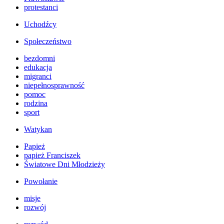
protestanci
Uchodźcy
Społeczeństwo
bezdomni
edukacja
migranci
niepełnosprawność
pomoc
rodzina
sport
Watykan
Papież
papież Franciszek
Światowe Dni Młodzieży
Powołanie
misje
rozwój