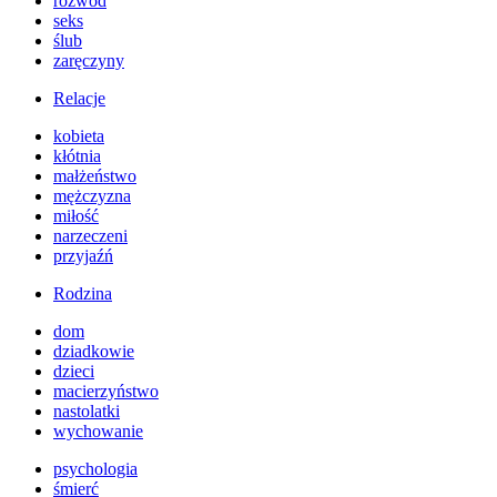
rozwód
seks
ślub
zaręczyny
Relacje
kobieta
kłótnia
małżeństwo
mężczyzna
miłość
narzeczeni
przyjaźń
Rodzina
dom
dziadkowie
dzieci
macierzyństwo
nastolatki
wychowanie
psychologia
śmierć