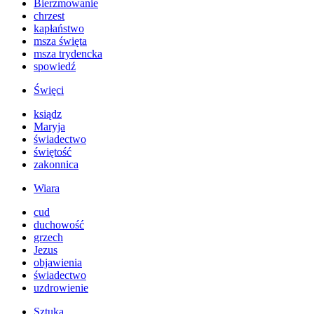
Bierzmowanie
chrzest
kapłaństwo
msza święta
msza trydencka
spowiedź
Święci
ksiądz
Maryja
świadectwo
świętość
zakonnica
Wiara
cud
duchowość
grzech
Jezus
objawienia
świadectwo
uzdrowienie
Sztuka