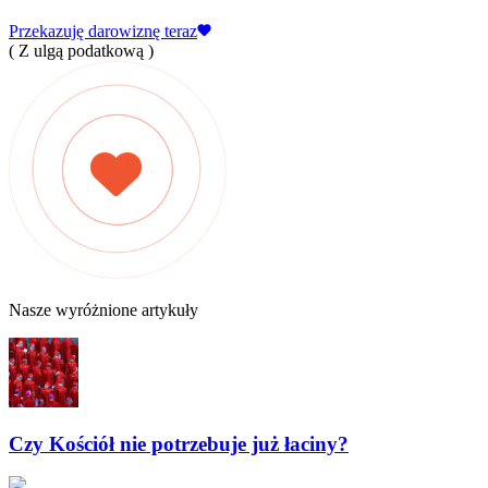
Przekazuję darowiznę teraz
( Z ulgą podatkową )
Nasze wyróżnione artykuły
Czy Kościół nie potrzebuje już łaciny?