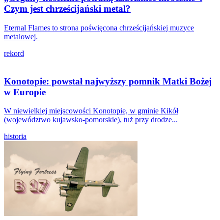
Czym jest chrześcijański metal?
Eternal Flames to strona poświęcona chrześcijańskiej muzyce
metalowej.
rekord
Konotopie: powstał najwyższy pomnik Matki Bożej
w Europie
W niewielkiej miejscowości Konotopie, w gminie Kikół
(województwo kujawsko-pomorskie), tuż przy drodze...
historia