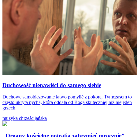
Duchowość nienawiści do samego siebie
Duchowe samobiczowanie łatwo pomylić z pokorą. Tymczasem to
często ukryta pycha, która oddala od Boga skuteczniej niż niejeden
grzech.
muzyka chrześcijańska
„Organy kościelne potrafią zabrzmieć mrocznie”.