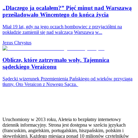
„Dlaczego ja ocalałem?” Pięć minut nad Warszawą
prześladowało Wincentego do końca życia
Miał 19 lat, gdy na jego oczach bombowiec z przyjaciółmi na
pokładzie zamienił się nad walczącą Warszawą w...
Jezus Chrystus
Oblicze, które zatrzymało woły. Tajemnica
sądeckiego Veraiconu
Sądecki wizerunek Przemienienia Pańskiego od wieków przyciąga
tłumy. Oto Veraicon z Nowego Sącza.
Uruchomiony w 2013 roku, Aleteia to bezpłatny internetowy
dziennik informacyjny. Strona jest dostępna w sześciu językach
(francuskim, angielskim, portugalskim, hiszpańskim, polskim i
słoweńskim). Każdego miesiąca ponad 10 milionów czytelników