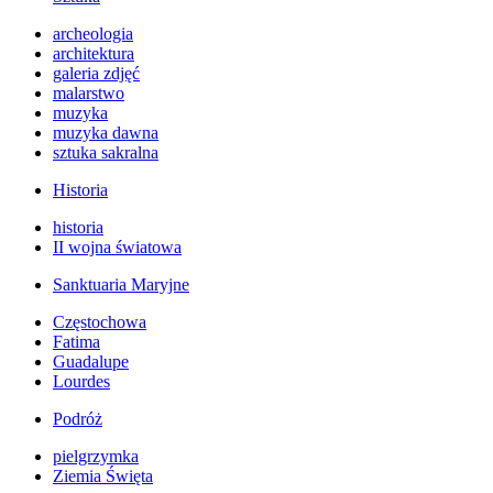
archeologia
architektura
galeria zdjęć
malarstwo
muzyka
muzyka dawna
sztuka sakralna
Historia
historia
II wojna światowa
Sanktuaria Maryjne
Częstochowa
Fatima
Guadalupe
Lourdes
Podróż
pielgrzymka
Ziemia Święta