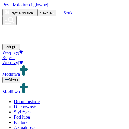
Przejdz do tresci glownej
Szukaj
Edycja
polska
Sekcje
Usługi
Wesprzyj
Rejestr
Wesprzyj
Modlitwa
Menu
Modlitwa
Dobre historie
Duchowość
Styl życia
Pod lupą
Kultura
Aktualności