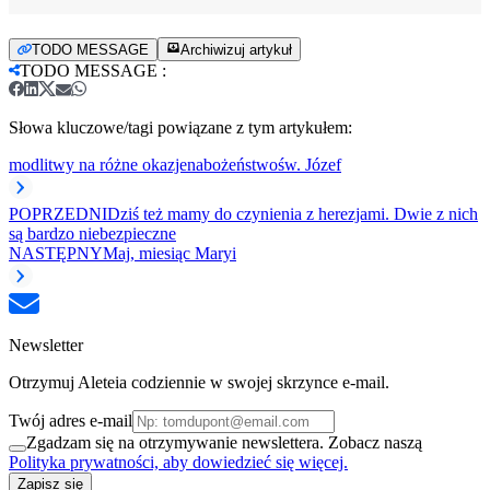
TODO MESSAGE
Archiwizuj artykuł
TODO MESSAGE
:
Słowa kluczowe/tagi powiązane z tym artykułem:
modlitwy na różne okazje
nabożeństwo
św. Józef
POPRZEDNI
Dziś też mamy do czynienia z herezjami. Dwie z nich
są bardzo niebezpieczne
NASTĘPNY
Maj, miesiąc Maryi
Newsletter
Otrzymuj Aleteia codziennie w swojej skrzynce e-mail.
Twój adres e-mail
Zgadzam się na otrzymywanie newslettera. Zobacz naszą
Polityka prywatności, aby dowiedzieć się więcej.
Zapisz się