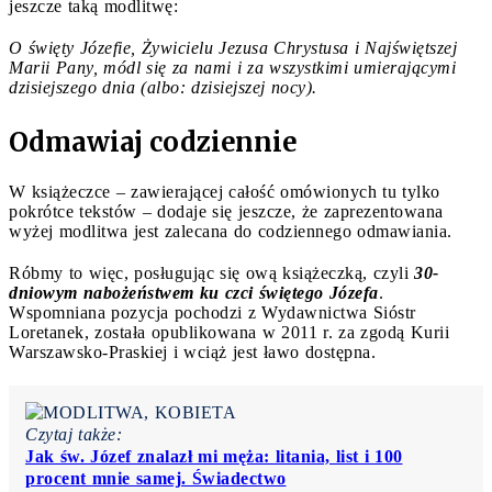
jeszcze taką modlitwę:
O święty Józefie, Żywicielu Jezusa Chrystusa i Najświętszej
Marii Pany, módl się za nami i za wszystkimi umierającymi
dzisiejszego dnia (albo: dzisiejszej nocy).
Odmawiaj codziennie
W książeczce – zawierającej całość omówionych tu tylko
pokrótce tekstów – dodaje się jeszcze, że zaprezentowana
wyżej modlitwa jest zalecana do codziennego odmawiania.
Róbmy to więc, posługując się ową książeczką, czyli
30-
dniowym nabożeństwem ku czci świętego Józefa
.
Wspomniana pozycja pochodzi z Wydawnictwa Sióstr
Loretanek, została opublikowana w 2011 r. za zgodą Kurii
Warszawsko-Praskiej i wciąż jest ławo dostępna.
Czytaj także:
Jak św. Józef znalazł mi męża: litania, list i 100
procent mnie samej. Świadectwo