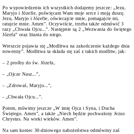
Po wypowiedzeniu ich wszystkich dodajemy jeszcze: „Jezu,
Maryjo i Józefie, poświęcam Wam moje serce i moją duszę.
Jezu, Maryjo i Józefie, oświecajcie mnie, pomagajcie mi,
ratujcie mnie. Amen”. Oczywiście, trzeba także odmówić 3
razy „Chwała Ojcu...”. Następnie są 2 „Wezwania do świętego
Józefa” oraz litania do niego.
Wreszcie pojawia się „Modlitwa na zakończenie każdego dnia
nowenny”. Modlitwa ta składa się zaś z takich modlitw, jak:
– 2 prośby do św. Józefa,
– „Ojcze Nasz...”,
– „Zdrowaś, Maryjo...”,
- „Chwała Ojcu...”.
Potem, mówimy jeszcze „W imię Ojca i Syna, i Ducha
Świętego. Amen”, a także „Niech będzie pochwalony Jezus
Chrystus. Na wieki wieków. Amen”.
Na sam koniec 30-dniowego nabożeństwa odmówmy zaś