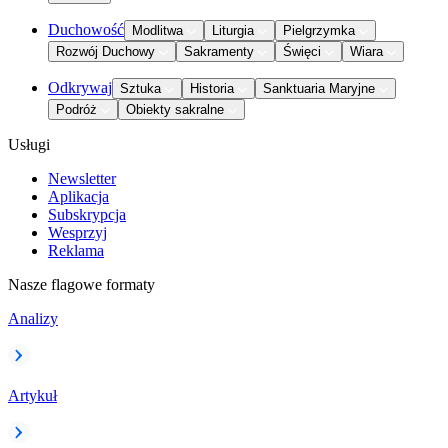
Duchowość
Modlitwa
Liturgia
Pielgrzymka
Rozwój Duchowy
Sakramenty
Święci
Wiara
Odkrywaj
Sztuka
Historia
Sanktuaria Maryjne
Podróż
Obiekty sakralne
Usługi
Newsletter
Aplikacja
Subskrypcja
Wesprzyj
Reklama
Nasze flagowe formaty
Analizy
Artykuł