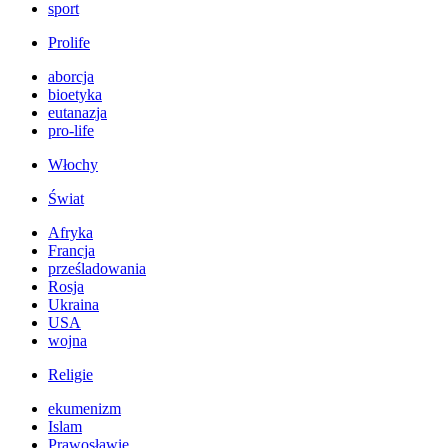
sport
Prolife
aborcja
bioetyka
eutanazja
pro-life
Włochy
Świat
Afryka
Francja
prześladowania
Rosja
Ukraina
USA
wojna
Religie
ekumenizm
Islam
Prawosławie