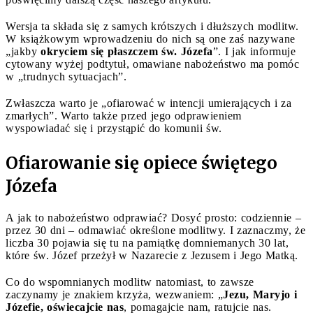
Wersja ta składa się z samych krótszych i dłuższych modlitw.
W książkowym wprowadzeniu do nich są one zaś nazywane
„jakby
okryciem się płaszczem św. Józefa
”. I jak informuje
cytowany wyżej podtytuł, omawiane nabożeństwo ma pomóc
w „trudnych sytuacjach”.
Zwłaszcza warto je „ofiarować w intencji umierających i za
zmarłych”. Warto także przed jego odprawieniem
wyspowiadać się i przystąpić do komunii św.
Ofiarowanie się opiece świętego
Józefa
A jak to nabożeństwo odprawiać? Dosyć prosto: codziennie –
przez 30 dni – odmawiać określone modlitwy. I zaznaczmy, że
liczba 30 pojawia się tu na pamiątkę domniemanych 30 lat,
które św. Józef przeżył w Nazarecie z Jezusem i Jego Matką.
Co do wspomnianych modlitw natomiast, to zawsze
zaczynamy je znakiem krzyża, wezwaniem: „
Jezu, Maryjo i
Józefie, oświecajcie nas
, pomagajcie nam, ratujcie nas.