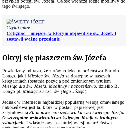
przykład potęgi św. Józefa. Całość wieńczą różne modlitwy do
tego świętego.
Czytaj także:
Cotignac – miejsce, w którym objawił się św. Józef. I
zostawił ważne przesłanie
Okryj się płaszczem św. Józefa
Powiedzmy od razu, że zarówno tekst nabożeństwa Bartolo
Longo, jak i
Miesiąc św. Józefa
są dostępne w naszych
księgarniach (ostatnia pozycja pod zmienionym tytułem
Miesiąc dla św. Józefa. Modlitwy i nabożeństwo
, dziełko B.
Longo pt.
Miesiąc ku czci świętego Józefa
).
Jednak w internecie najbardziej popularną wersją omawianego
nabożeństwa jest ta, która w postaci papierowej jest
zatytułowana
30-dniowe nabożeństwo ku czci świętego Józefa.
O szczególne wstawiennictwo świętego Józefa w trudnych
sytuacjach
. I właśnie owej ostatniej wersji nabożeństwa
poświęcimy dalszą część naszego artykułu.