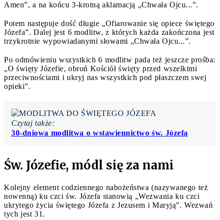
Amen”, a na końcu 3-krotną aklamacją „Chwała Ojcu...”.
Potem następuje dość długie „Ofiarowanie się opiece świętego
Józefa”. Dalej jest 6 modlitw, z których każda zakończona jest
trzykrotnie wypowiadanymi słowami „Chwała Ojcu...”.
Po odmówieniu wszystkich 6 modlitw pada też jeszcze prośba:
„O święty Józefie, obroń Kościół święty przed wszelkimi
przeciwnościami i ukryj nas wszystkich pod płaszczem swej
opieki”.
Czytaj także:
30-dniowa modlitwa o wstawiennictwo św. Józefa
Św. Józefie, módl się za nami
Kolejny element codziennego nabożeństwa (nazywanego też
nowenną) ku czci św. Józefa stanowią „Wezwania ku czci
ukrytego życia świętego Józefa z Jezusem i Maryją”. Wezwań
tych jest 31.