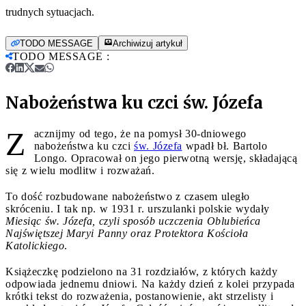
trudnych sytuacjach.
TODO MESSAGE
Archiwizuj artykuł
TODO MESSAGE
:
Nabożeństwa ku czci św. Józefa
Z
acznijmy od tego, że na pomysł 30-dniowego
nabożeństwa ku czci
św. Józefa
wpadł bł. Bartolo
Longo. Opracował on jego pierwotną wersję, składającą
się z wielu modlitw i rozważań.
To dość rozbudowane nabożeństwo z czasem uległo
skróceniu. I tak np. w 1931 r. urszulanki polskie wydały
Miesiąc św. Józefa, czyli sposób uczczenia Oblubieńca
Najświętszej Maryi Panny oraz Protektora Kościoła
Katolickiego
.
Książeczkę podzielono na 31 rozdziałów, z których każdy
odpowiada jednemu dniowi. Na każdy dzień z kolei przypada
krótki tekst do rozważenia, postanowienie, akt strzelisty i