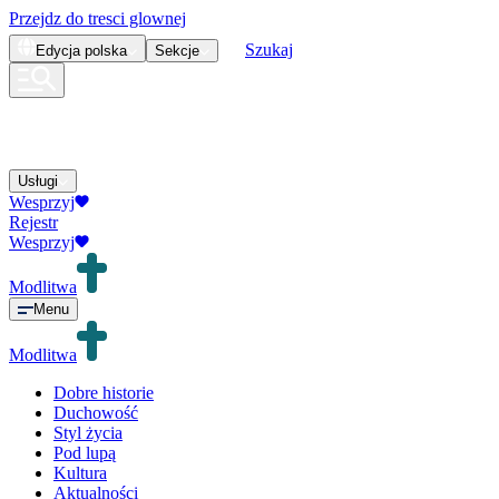
Przejdz do tresci glownej
Szukaj
Edycja
polska
Sekcje
Usługi
Wesprzyj
Rejestr
Wesprzyj
Modlitwa
Menu
Modlitwa
Dobre historie
Duchowość
Styl życia
Pod lupą
Kultura
Aktualności