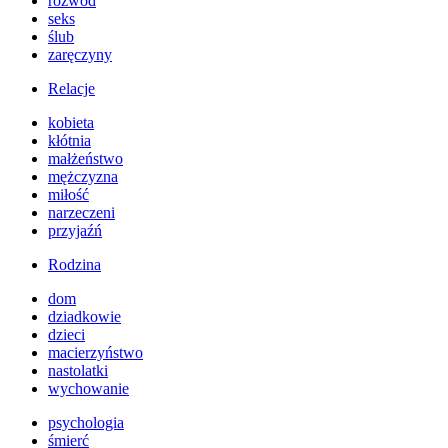
rozwód
seks
ślub
zaręczyny
Relacje
kobieta
kłótnia
małżeństwo
mężczyzna
miłość
narzeczeni
przyjaźń
Rodzina
dom
dziadkowie
dzieci
macierzyństwo
nastolatki
wychowanie
psychologia
śmierć