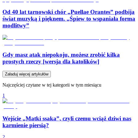
Od 40 lat tarnowski chór „Puellae Orantes” podbija
świat muzyką i pięknem. „Śpiew to wspaniała forma
modlitwy”
Gdy masz atak niepokoju, możesz zrobić kilka
prostych rzeczy [wersja dla katolików]
Załaduj więcej artykułów
Najczęściej czytane w tej kategorii w tym miesiącu
1
Wejście „Matki ssaka”, czyli czemu wciąż dziwi nas
karmienie piersią?
2