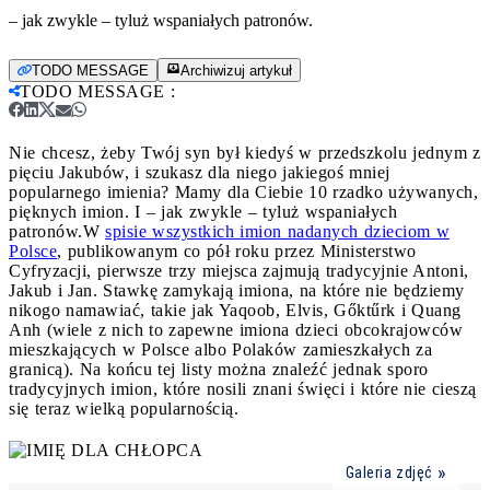
– jak zwykle – tyluż wspaniałych patronów.
TODO MESSAGE
Archiwizuj artykuł
TODO MESSAGE
:
Nie chcesz, żeby Twój syn był kiedyś w przedszkolu jednym z
pięciu Jakubów, i szukasz dla niego jakiegoś mniej
popularnego imienia? Mamy dla Ciebie 10 rzadko używanych,
pięknych imion. I – jak zwykle – tyluż wspaniałych
patronów.
W
spisie wszystkich imion nadanych dzieciom w
Polsce
, publikowanym co pół roku przez Ministerstwo
Cyfryzacji, pierwsze trzy miejsca zajmują tradycyjnie Antoni,
Jakub i Jan. Stawkę zamykają imiona, na które nie będziemy
nikogo namawiać, takie jak Yaqoob, Elvis, Gőktűrk i Quang
Anh (wiele z nich to zapewne imiona dzieci obcokrajowców
mieszkających w Polsce albo Polaków zamieszkałych za
granicą). Na końcu tej listy można znaleźć jednak sporo
tradycyjnych imion, które nosili znani święci i które nie cieszą
się teraz wielką popularnością.
Galeria zdjęć