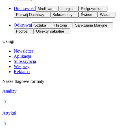
Duchowość
Modlitwa
Liturgia
Pielgrzymka
Rozwój Duchowy
Sakramenty
Święci
Wiara
Odkrywaj
Sztuka
Historia
Sanktuaria Maryjne
Podróż
Obiekty sakralne
Usługi
Newsletter
Aplikacja
Subskrypcja
Wesprzyj
Reklama
Nasze flagowe formaty
Analizy
Artykuł