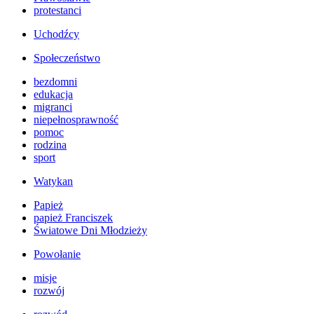
protestanci
Uchodźcy
Społeczeństwo
bezdomni
edukacja
migranci
niepełnosprawność
pomoc
rodzina
sport
Watykan
Papież
papież Franciszek
Światowe Dni Młodzieży
Powołanie
misje
rozwój