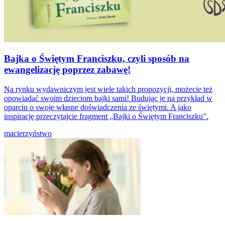
Bajka o Świętym Franciszku, czyli sposób na
ewangelizację poprzez zabawę!
Na rynku wydawniczym jest wiele takich propozycji, możecie też
opowiadać swoim dzieciom bajki sami! Budując je na przykład w
oparciu o swoje własne doświadczenia ze świętymi. A jako
inspirację przeczytajcie fragment „Bajki o Świętym Franciszku”.
macierzyństwo