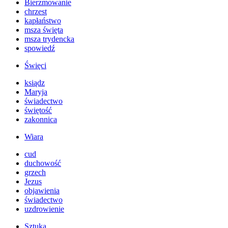
Bierzmowanie
chrzest
kapłaństwo
msza święta
msza trydencka
spowiedź
Święci
ksiądz
Maryja
świadectwo
świętość
zakonnica
Wiara
cud
duchowość
grzech
Jezus
objawienia
świadectwo
uzdrowienie
Sztuka