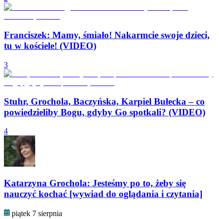
Franciszek: Mamy, śmiało! Nakarmcie swoje dzieci,
tu w kościele! (VIDEO)
3
Stuhr, Grochola, Baczyńska, Karpiel Bułecka – co
powiedzieliby Bogu, gdyby Go spotkali? (VIDEO)
4
Katarzyna Grochola: Jesteśmy po to, żeby się
nauczyć kochać [wywiad do oglądania i czytania]
piątek 7 sierpnia