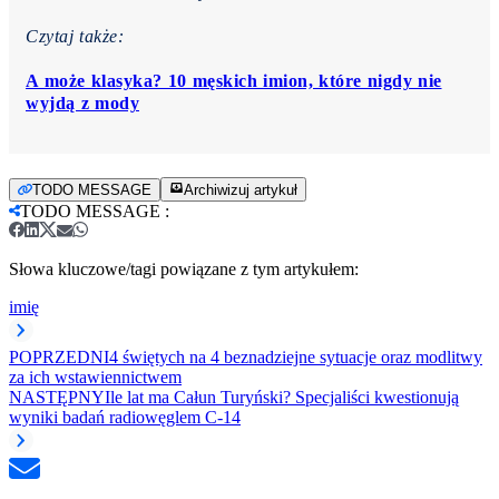
Czytaj także:
A może klasyka? 10 męskich imion, które nigdy nie
wyjdą z mody
TODO MESSAGE
Archiwizuj artykuł
TODO MESSAGE
:
Słowa kluczowe/tagi powiązane z tym artykułem:
imię
POPRZEDNI
4 świętych na 4 beznadziejne sytuacje oraz modlitwy
za ich wstawiennictwem
NASTĘPNY
Ile lat ma Całun Turyński? Specjaliści kwestionują
wyniki badań radiowęglem C-14