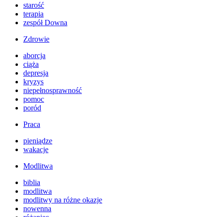
starość
terapia
zespół Downa
Zdrowie
aborcja
ciąża
depresja
kryzys
niepełnosprawność
pomoc
poród
Praca
pieniądze
wakacje
Modlitwa
biblia
modlitwa
modlitwy na różne okazje
nowenna