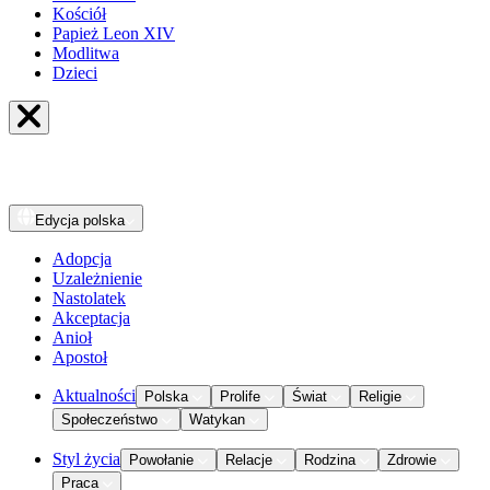
Kościół
Papież Leon XIV
Modlitwa
Dzieci
Edycja
polska
Adopcja
Uzależnienie
Nastolatek
Akceptacja
Anioł
Apostoł
Aktualności
Polska
Prolife
Świat
Religie
Społeczeństwo
Watykan
Styl życia
Powołanie
Relacje
Rodzina
Zdrowie
Praca