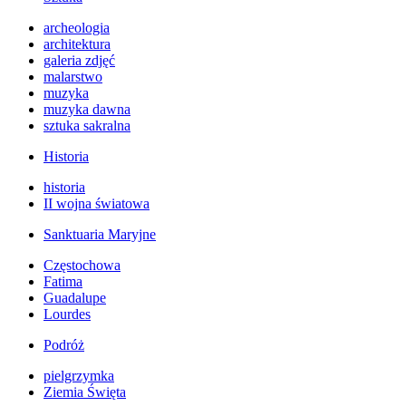
archeologia
architektura
galeria zdjęć
malarstwo
muzyka
muzyka dawna
sztuka sakralna
Historia
historia
II wojna światowa
Sanktuaria Maryjne
Częstochowa
Fatima
Guadalupe
Lourdes
Podróż
pielgrzymka
Ziemia Święta