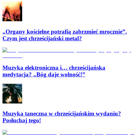
„Organy kościelne potrafią zabrzmieć mrocznie”.
Czym jest chrześcijański metal?
Muzyka elektroniczna i… chrześcijańska
medytacja? „Bóg daje wolność!”
Muzyka taneczna w chrześcijańskim wydaniu?
Posłuchaj tego!