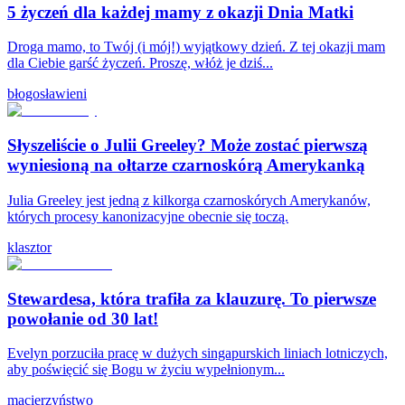
5 życzeń dla każdej mamy z okazji Dnia Matki
Droga mamo, to Twój (i mój!) wyjątkowy dzień. Z tej okazji mam
dla Ciebie garść życzeń. Proszę, włóż je dziś...
błogosławieni
Słyszeliście o Julii Greeley? Może zostać pierwszą
wyniesioną na ołtarze czarnoskórą Amerykanką
Julia Greeley jest jedną z kilkorga czarnoskórych Amerykanów,
których procesy kanonizacyjne obecnie się toczą.
klasztor
Stewardesa, która trafiła za klauzurę. To pierwsze
powołanie od 30 lat!
Evelyn porzuciła pracę w dużych singapurskich liniach lotniczych,
aby poświęcić się Bogu w życiu wypełnionym...
macierzyństwo