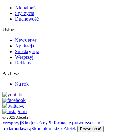
Aktualności
Styl życia
Duchowość
Usługi
Newsletter
Aplikacja
Subskrypcja
Wesprzyj
Reklama
Archiwa
Na rok
© 2025 Aleteia
Wesprzyj
Kim jesteśmy?
informacje prawne
Zostań
reklamodawcą
Skontaktuj się z Aleteią
Prywatność