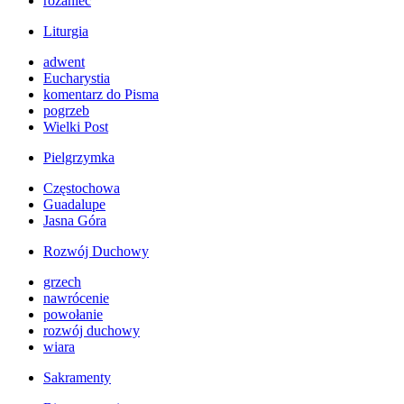
różaniec
Liturgia
adwent
Eucharystia
komentarz do Pisma
pogrzeb
Wielki Post
Pielgrzymka
Częstochowa
Guadalupe
Jasna Góra
Rozwój Duchowy
grzech
nawrócenie
powołanie
rozwój duchowy
wiara
Sakramenty