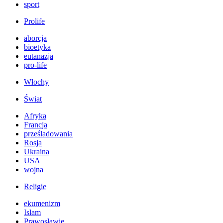
sport
Prolife
aborcja
bioetyka
eutanazja
pro-life
Włochy
Świat
Afryka
Francja
prześladowania
Rosja
Ukraina
USA
wojna
Religie
ekumenizm
Islam
Prawosławie