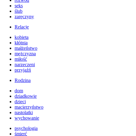
rozwód
seks
ślub
zaręczyny
Relacje
kobieta
kłótnia
małżeństwo
mężczyzna
miłość
narzeczeni
przyjaźń
Rodzina
dom
dziadkowie
dzieci
macierzyństwo
nastolatki
wychowanie
psychologia
śmierć