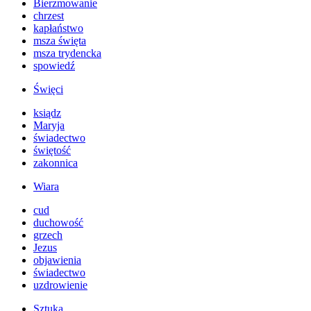
Bierzmowanie
chrzest
kapłaństwo
msza święta
msza trydencka
spowiedź
Święci
ksiądz
Maryja
świadectwo
świętość
zakonnica
Wiara
cud
duchowość
grzech
Jezus
objawienia
świadectwo
uzdrowienie
Sztuka