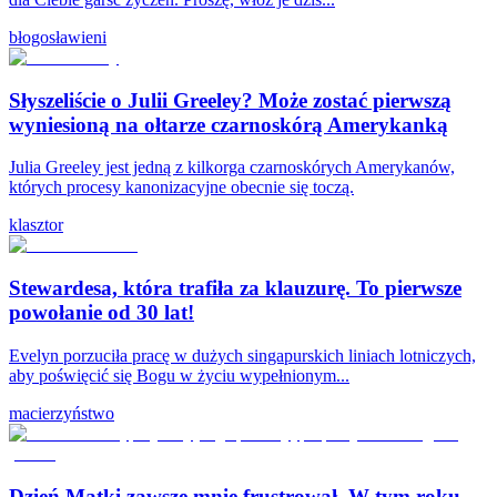
błogosławieni
Słyszeliście o Julii Greeley? Może zostać pierwszą
wyniesioną na ołtarze czarnoskórą Amerykanką
Julia Greeley jest jedną z kilkorga czarnoskórych Amerykanów,
których procesy kanonizacyjne obecnie się toczą.
klasztor
Stewardesa, która trafiła za klauzurę. To pierwsze
powołanie od 30 lat!
Evelyn porzuciła pracę w dużych singapurskich liniach lotniczych,
aby poświęcić się Bogu w życiu wypełnionym...
macierzyństwo
Dzień Matki zawsze mnie frustrował. W tym roku