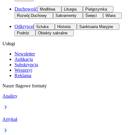
Duchowość
Modlitwa
Liturgia
Pielgrzymka
Rozwój Duchowy
Sakramenty
Święci
Wiara
Odkrywaj
Sztuka
Historia
Sanktuaria Maryjne
Podróż
Obiekty sakralne
Usługi
Newsletter
Aplikacja
Subskrypcja
Wesprzyj
Reklama
Nasze flagowe formaty
Analizy
Artykuł