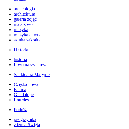
archeologia
architektura
galeria zdjęć
malarstwo
muzyka
muzyka dawna
sztuka sakralna
Historia
historia
II wojna światowa
Sanktuaria Maryjne
Częstochowa
Fatima
Guadalupe
Lourdes
Podróż
pielgrzymka
Ziemia Święta