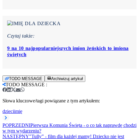
Czytaj także:
9 na 10 najpopularniejszych imion żeńskich to imiona
świętych
TODO MESSAGE
Archiwizuj artykuł
TODO MESSAGE
:
Słowa kluczowe/tagi powiązane z tym artykułem:
dzieci
imię
POPRZEDNI
Pierwsza Komunia Święta - o co tak naprawdę chodzi
w tym wydarzeniu?
NASTĘPNY
"Tully” - film dla każdej mamy! Dziecko nie jest