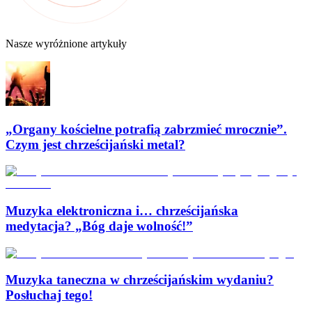
Nasze wyróżnione artykuły
„Organy kościelne potrafią zabrzmieć mrocznie”.
Czym jest chrześcijański metal?
Muzyka elektroniczna i… chrześcijańska
medytacja? „Bóg daje wolność!”
Muzyka taneczna w chrześcijańskim wydaniu?
Posłuchaj tego!