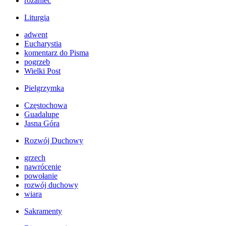
różaniec
Liturgia
adwent
Eucharystia
komentarz do Pisma
pogrzeb
Wielki Post
Pielgrzymka
Częstochowa
Guadalupe
Jasna Góra
Rozwój Duchowy
grzech
nawrócenie
powołanie
rozwój duchowy
wiara
Sakramenty