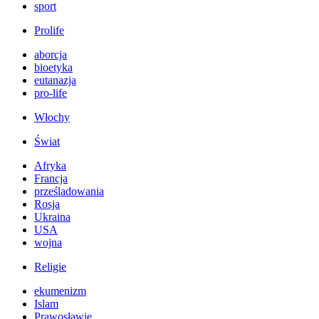
sport
Prolife
aborcja
bioetyka
eutanazja
pro-life
Włochy
Świat
Afryka
Francja
prześladowania
Rosja
Ukraina
USA
wojna
Religie
ekumenizm
Islam
Prawosławie