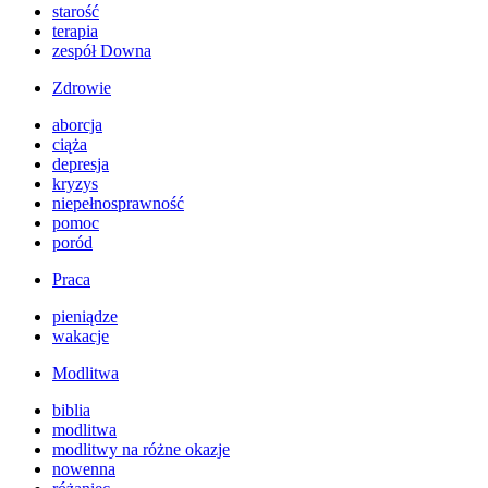
starość
terapia
zespół Downa
Zdrowie
aborcja
ciąża
depresja
kryzys
niepełnosprawność
pomoc
poród
Praca
pieniądze
wakacje
Modlitwa
biblia
modlitwa
modlitwy na różne okazje
nowenna