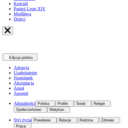
Kościół
Papież Leon XIV
Modlitwa
Dzieci
Edycja
polska
Adopcja
Uzależnienie
Nastolatek
Akceptacja
Anioł
Apostoł
Aktualności
Polska
Prolife
Świat
Religie
Społeczeństwo
Watykan
Styl życia
Powołanie
Relacje
Rodzina
Zdrowie
Praca