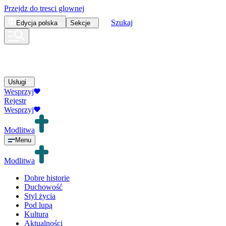
Przejdz do tresci glownej
Szukaj
Edycja
polska
Sekcje
Usługi
Wesprzyj
Rejestr
Wesprzyj
Modlitwa
Menu
Modlitwa
Dobre historie
Duchowość
Styl życia
Pod lupą
Kultura
Aktualności