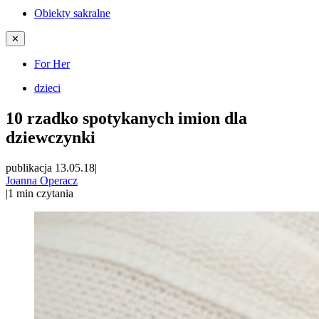
Obiekty sakralne
✕
For Her
dzieci
10 rzadko spotykanych imion dla
dziewczynki
publikacja 13.05.18
|
Joanna Operacz
|
1
min czytania