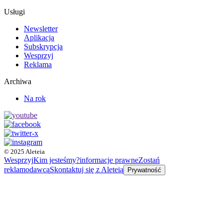
Usługi
Newsletter
Aplikacja
Subskrypcja
Wesprzyj
Reklama
Archiwa
Na rok
© 2025 Aleteia
Wesprzyj
Kim jesteśmy?
informacje prawne
Zostań
reklamodawcą
Skontaktuj się z Aleteią
Prywatność