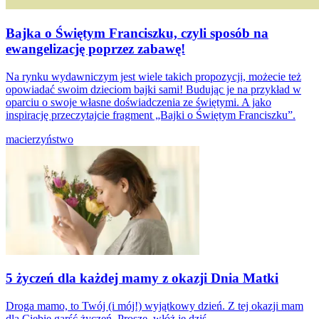
Bajka o Świętym Franciszku, czyli sposób na
ewangelizację poprzez zabawę!
Na rynku wydawniczym jest wiele takich propozycji, możecie też
opowiadać swoim dzieciom bajki sami! Budując je na przykład w
oparciu o swoje własne doświadczenia ze świętymi. A jako
inspirację przeczytajcie fragment „Bajki o Świętym Franciszku”.
macierzyństwo
5 życzeń dla każdej mamy z okazji Dnia Matki
Droga mamo, to Twój (i mój!) wyjątkowy dzień. Z tej okazji mam
dla Ciebie garść życzeń. Proszę, włóż je dziś...