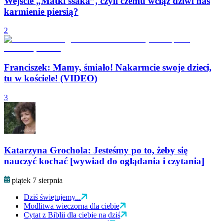
Wejście „Matki ssaka”, czyli czemu wciąż dziwi nas
karmienie piersią?
2
Franciszek: Mamy, śmiało! Nakarmcie swoje dzieci,
tu w kościele! (VIDEO)
3
Katarzyna Grochola: Jesteśmy po to, żeby się
nauczyć kochać [wywiad do oglądania i czytania]
piątek 7 sierpnia
Dziś świętujemy...
Modlitwa wieczorna dla ciebie
Cytat z Biblii dla ciebie na dziś