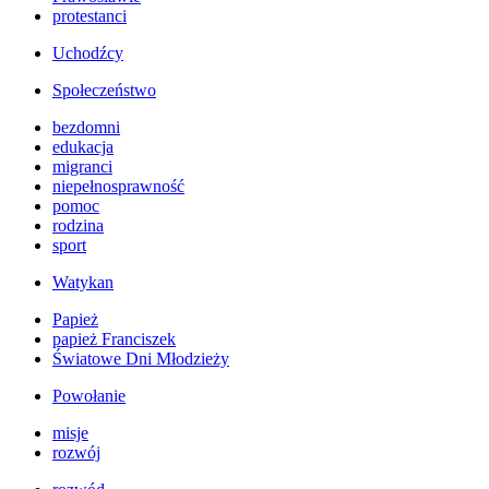
protestanci
Uchodźcy
Społeczeństwo
bezdomni
edukacja
migranci
niepełnosprawność
pomoc
rodzina
sport
Watykan
Papież
papież Franciszek
Światowe Dni Młodzieży
Powołanie
misje
rozwój