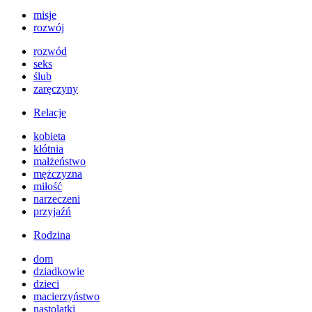
misje
rozwój
rozwód
seks
ślub
zaręczyny
Relacje
kobieta
kłótnia
małżeństwo
mężczyzna
miłość
narzeczeni
przyjaźń
Rodzina
dom
dziadkowie
dzieci
macierzyństwo
nastolatki