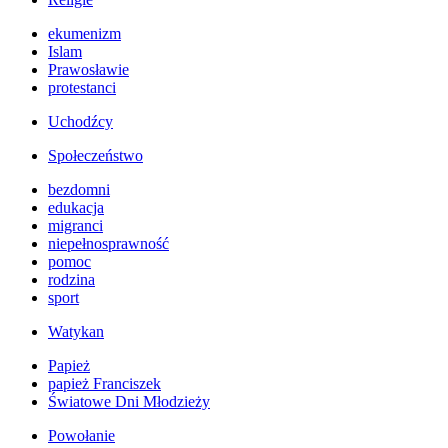
ekumenizm
Islam
Prawosławie
protestanci
Uchodźcy
Społeczeństwo
bezdomni
edukacja
migranci
niepełnosprawność
pomoc
rodzina
sport
Watykan
Papież
papież Franciszek
Światowe Dni Młodzieży
Powołanie