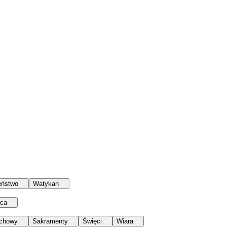
eństwo
Watykan
aca
chowy
Sakramenty
Święci
Wiara