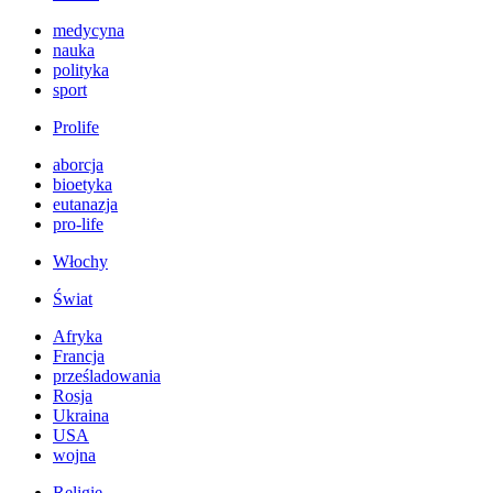
medycyna
nauka
polityka
sport
Prolife
aborcja
bioetyka
eutanazja
pro-life
Włochy
Świat
Afryka
Francja
prześladowania
Rosja
Ukraina
USA
wojna
Religie