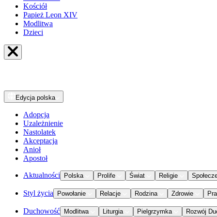
Kościół
Papież Leon XIV
Modlitwa
Dzieci
Edycja
polska
Adopcja
Uzależnienie
Nastolatek
Akceptacja
Anioł
Apostoł
Aktualności
Polska
Prolife
Świat
Religie
Społecz
Styl życia
Powołanie
Relacje
Rodzina
Zdrowie
Pr
Duchowość
Modlitwa
Liturgia
Pielgrzymka
Rozwój Du