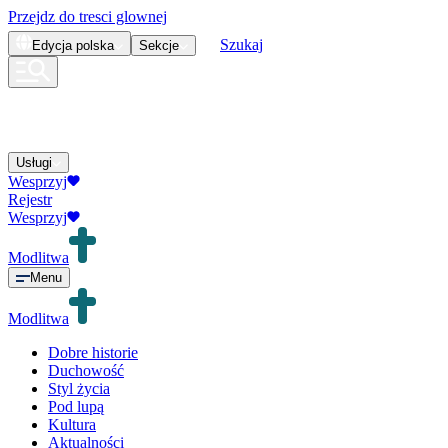
Przejdz do tresci glownej
Szukaj
Edycja
polska
Sekcje
Usługi
Wesprzyj
Rejestr
Wesprzyj
Modlitwa
Menu
Modlitwa
Dobre historie
Duchowość
Styl życia
Pod lupą
Kultura
Aktualności