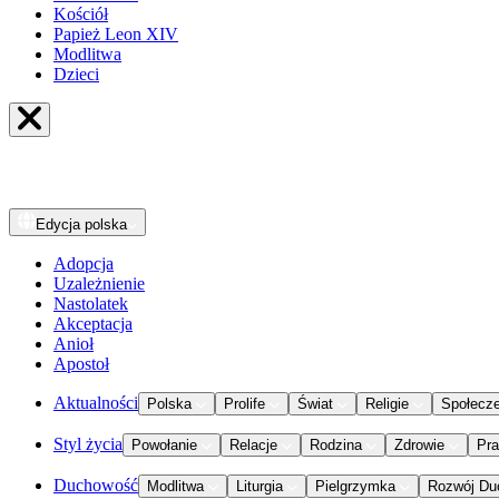
Kościół
Papież Leon XIV
Modlitwa
Dzieci
Edycja
polska
Adopcja
Uzależnienie
Nastolatek
Akceptacja
Anioł
Apostoł
Aktualności
Polska
Prolife
Świat
Religie
Społecz
Styl życia
Powołanie
Relacje
Rodzina
Zdrowie
Pr
Duchowość
Modlitwa
Liturgia
Pielgrzymka
Rozwój Du