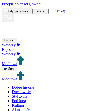
Przejdz do tresci glownej
Szukaj
Edycja
polska
Sekcje
Usługi
Wesprzyj
Rejestr
Wesprzyj
Modlitwa
Menu
Modlitwa
Dobre historie
Duchowość
Styl życia
Pod lupą
Kultura
Aktualności