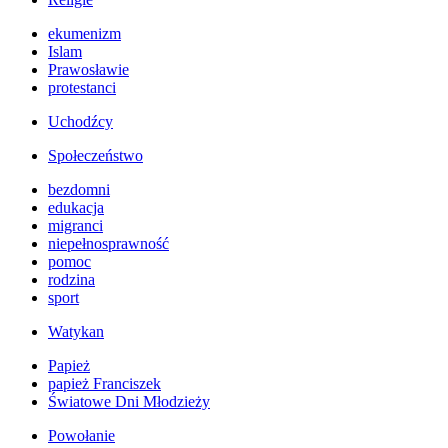
ekumenizm
Islam
Prawosławie
protestanci
Uchodźcy
Społeczeństwo
bezdomni
edukacja
migranci
niepełnosprawność
pomoc
rodzina
sport
Watykan
Papież
papież Franciszek
Światowe Dni Młodzieży
Powołanie