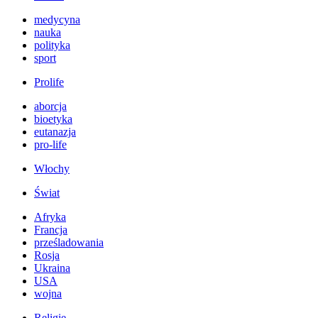
medycyna
nauka
polityka
sport
Prolife
aborcja
bioetyka
eutanazja
pro-life
Włochy
Świat
Afryka
Francja
prześladowania
Rosja
Ukraina
USA
wojna
Religie