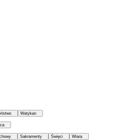
eństwo
Watykan
aca
chowy
Sakramenty
Święci
Wiara