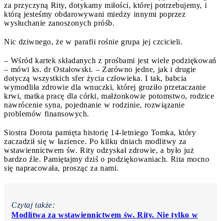
za przyczyną Rity, dotykamy miłości, której potrzebujemy, i
którą jesteśmy obdarowywani miedzy innymi poprzez
wysłuchanie zanoszonych próśb.
Nic dziwnego, że w parafii rośnie grupa jej czcicieli.
– Wśród kartek składanych z prośbami jest wiele podziękowań
– mówi ks. dr Ostałowski. – Zarówno jedne, jak i drugie
dotyczą wszystkich sfer życia człowieka. I tak, babcia
wymodliła zdrowie dla wnuczki, której groziło przetaczanie
krwi, matka pracę dla córki, małżonkowie potomstwo, rodzice
nawrócenie syna, pojednanie w rodzinie, rozwiązanie
problemów finansowych.
Siostra Dorota pamięta historię 14-letniego Tomka, który
zaczadził się w łazience. Po kilku dniach modlitwy za
wstawiennictwem św. Rity odzyskał zdrowie, a było już
bardzo źle. Pamiętajmy dziś o podziękowaniach. Rita mocno
się napracowała, prosząc za nami.
Czytaj także:
Modlitwa za wstawiennictwem św. Rity. Nie tylko w