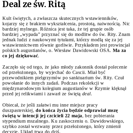
Deal ze św. Ritą
Kult świętych, a zwłaszcza skutecznych wstawienników,
kojarzy się z brakiem wykształcenia, prostotą, naiwnością. Nic
bardziej mylnego. Różnica jest taka, że tej grupie osób
bardziej „wypada” przyznać się do modlitw do św. Rity. Znam
jednak ludzi z naukowymi tytułami, którzy modlą się za jej
wstawiennictwem równie gorliwie. Przykładem jest prowincjał
polskich augustianów, o. Wiesław Dawidowski OSA.
Ma za
co jej dziękować
.
Zaczęło się od tego, że jako młody zakonnik dostał polecenie
od przełożonego, by wyjechać do Cascii. Miał być
przewodnikiem pielgrzymów po sanktuarium św. Rity. Czuł
powołanie do innych zadań. Podczas rekolekcji w
międzynarodowym kolegium augustianów w Rzymie klęknął
przed jej relikwiami i zawarł ze świętą
deal
.
Obiecał, że jeśli załatwi mu inne miejsce pracy
duszpasterskiej,
do końca życia będzie odprawiał mszę
świętą w intencji jej czcicieli 22 maja
, bez pobierania
stypendium mszalnego. Ku zaskoczeniu o. Dawidowskiego,
szybko został wezwany przez przełożonego, który zmienił
decyzję. Układ trwa do dziś.