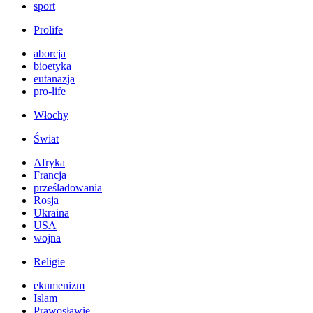
sport
Prolife
aborcja
bioetyka
eutanazja
pro-life
Włochy
Świat
Afryka
Francja
prześladowania
Rosja
Ukraina
USA
wojna
Religie
ekumenizm
Islam
Prawosławie