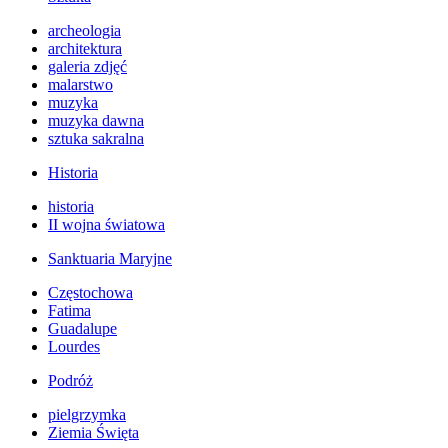
archeologia
architektura
galeria zdjęć
malarstwo
muzyka
muzyka dawna
sztuka sakralna
Historia
historia
II wojna światowa
Sanktuaria Maryjne
Częstochowa
Fatima
Guadalupe
Lourdes
Podróż
pielgrzymka
Ziemia Święta