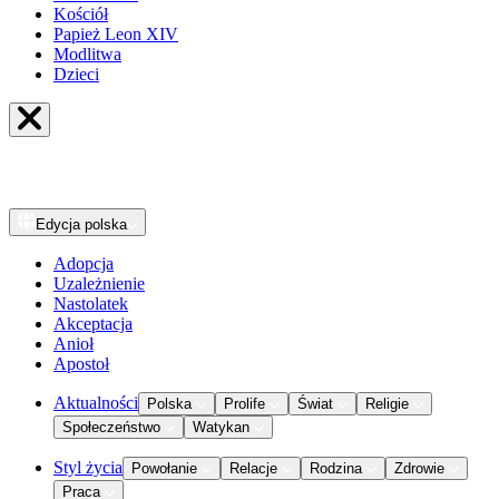
Kościół
Papież Leon XIV
Modlitwa
Dzieci
Edycja
polska
Adopcja
Uzależnienie
Nastolatek
Akceptacja
Anioł
Apostoł
Aktualności
Polska
Prolife
Świat
Religie
Społeczeństwo
Watykan
Styl życia
Powołanie
Relacje
Rodzina
Zdrowie
Praca