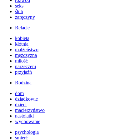
rozwód
seks
ślub
zaręczyny
Relacje
kobieta
kłótnia
małżeństwo
mężczyzna
miłość
narzeczeni
przyjaźń
Rodzina
dom
dziadkowie
dzieci
macierzyństwo
nastolatki
wychowanie
psychologia
śmierć