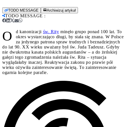
TODO MESSAGE
Archiwizuj artykuł
TODO MESSAGE
:
O
d kanonizacji
św. Rity
minęło grupo ponad 100 lat. To
okres wystarczająco długi, by stała się znana. W Polsce
za jedynego patrona spraw trudnych i beznadziejnych
do lat 90. XX wieku uważany był św. Juda Tadeusz. Gdyby
nie dwukrotna kasata polskich augustianów – a do żeńskiej
gałęzi tego zgromadzenia należała św. Rita – sytuacja
wyglądałaby inaczej. Reaktywacja zakonu po prawie pół
wieku ożywiła zainteresowanie świętą. To zainteresowanie
ogarnia kolejne parafie.