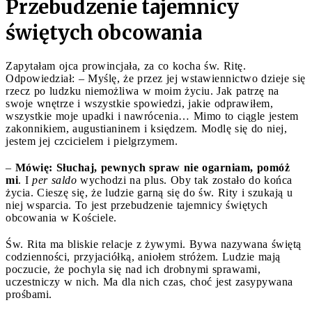
Przebudzenie tajemnicy
świętych obcowania
Zapytałam ojca prowincjała, za co kocha św. Ritę.
Odpowiedział: – Myślę, że przez jej wstawiennictwo dzieje się
rzecz po ludzku niemożliwa w moim życiu. Jak patrzę na
swoje wnętrze i wszystkie spowiedzi, jakie odprawiłem,
wszystkie moje upadki i nawrócenia… Mimo to ciągle jestem
zakonnikiem, augustianinem i księdzem. Modlę się do niej,
jestem jej czcicielem i pielgrzymem.
–
Mówię: Słuchaj, pewnych spraw nie ogarniam, pomóż
mi
. I
per saldo
wychodzi na plus. Oby tak zostało do końca
życia. Cieszę się, że ludzie garną się do św. Rity i szukają u
niej wsparcia. To jest przebudzenie tajemnicy świętych
obcowania w Kościele.
Św. Rita ma bliskie relacje z żywymi. Bywa nazywana świętą
codzienności, przyjaciółką, aniołem stróżem. Ludzie mają
poczucie, że pochyla się nad ich drobnymi sprawami,
uczestniczy w nich. Ma dla nich czas, choć jest zasypywana
prośbami.