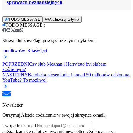
sprawach beznadziejnych
TODO MESSAGE
Archiwizuj artykuł
TODO MESSAGE
:
Słowa kluczowe/tagi powiązane z tym artykułem:
modlitwa
św. Rita
święci
POPRZEDNI
Czy ślub Meghan i Harry'ego był ślubem
kościelnym?
NASTĘPNY
Katolicka piosenkarka i ponad 50 milionów odsłon na
YouTube? To możliwe!
Newsletter
Otrzymuj Aleteia codziennie w swojej skrzynce e-mail.
Twój adres e-mail
Zgadzam się na otrzymywanie newslettera. Zobacz naszą