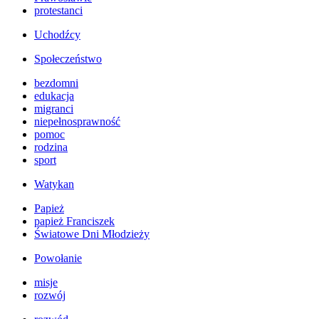
protestanci
Uchodźcy
Społeczeństwo
bezdomni
edukacja
migranci
niepełnosprawność
pomoc
rodzina
sport
Watykan
Papież
papież Franciszek
Światowe Dni Młodzieży
Powołanie
misje
rozwój