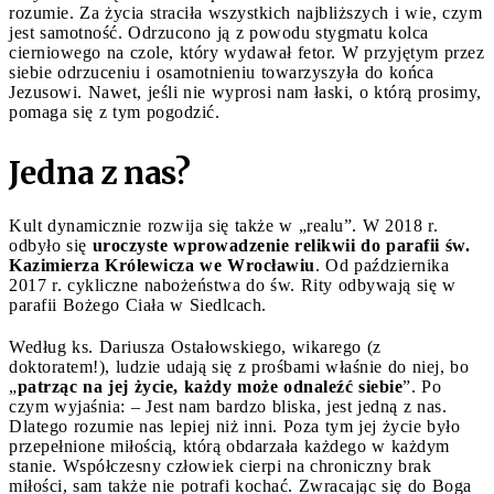
rozumie. Za życia straciła wszystkich najbliższych i wie, czym
jest samotność. Odrzucono ją z powodu stygmatu kolca
cierniowego na czole, który wydawał fetor. W przyjętym przez
siebie odrzuceniu i osamotnieniu towarzyszyła do końca
Jezusowi. Nawet, jeśli nie wyprosi nam łaski, o którą prosimy,
pomaga się z tym pogodzić.
Jedna z nas?
Kult dynamicznie rozwija się także w „realu”. W 2018 r.
odbyło się
uroczyste wprowadzenie relikwii do parafii św.
Kazimierza Królewicza we Wrocławiu
. Od października
2017 r. cykliczne nabożeństwa do św. Rity odbywają się w
parafii Bożego Ciała w Siedlcach.
Według ks. Dariusza Ostałowskiego, wikarego (z
doktoratem!), ludzie udają się z prośbami właśnie do niej, bo
„
patrząc na jej życie, każdy może odnaleźć siebie
”. Po
czym wyjaśnia: – Jest nam bardzo bliska, jest jedną z nas.
Dlatego rozumie nas lepiej niż inni. Poza tym jej życie było
przepełnione miłością, którą obdarzała każdego w każdym
stanie. Współczesny człowiek cierpi na chroniczny brak
miłości, sam także nie potrafi kochać. Zwracając się do Boga