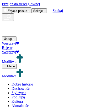
Przejdz do tresci glownej
Szukaj
Edycja
polska
Sekcje
Usługi
Wesprzyj
Rejestr
Wesprzyj
Modlitwa
Menu
Modlitwa
Dobre historie
Duchowość
Styl życia
Pod lupą
Kultura
Aktualności