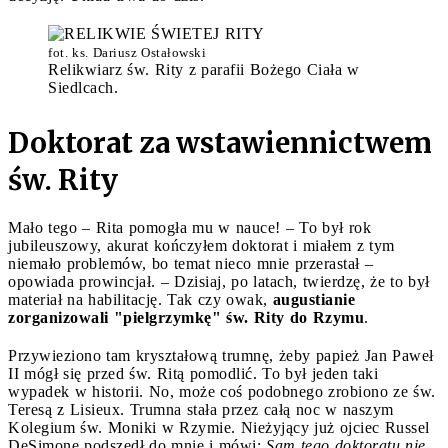
fot. ks. Dariusz Ostałowski
Relikwiarz św. Rity z parafii Bożego Ciała w
Siedlcach.
Doktorat za wstawiennictwem
św. Rity
Mało tego – Rita pomogła mu w nauce! – To był rok
jubileuszowy, akurat kończyłem doktorat i miałem z tym
niemało problemów, bo temat nieco mnie przerastał –
opowiada prowincjał. – Dzisiaj, po latach, twierdzę, że to był
materiał na habilitację. Tak czy owak,
augustianie
zorganizowali "pielgrzymkę" św. Rity do Rzymu
.
Przywieziono tam kryształową trumnę, żeby papież Jan Paweł
II mógł się przed św. Ritą pomodlić. To był jeden taki
wypadek w historii. No, może coś podobnego zrobiono ze św.
Teresą z Lisieux. Trumna stała przez całą noc w naszym
Kolegium św. Moniki w Rzymie. Nieżyjący już ojciec Russel
DeSimone podszedł do mnie i mówi:
Sam tego doktoratu nie