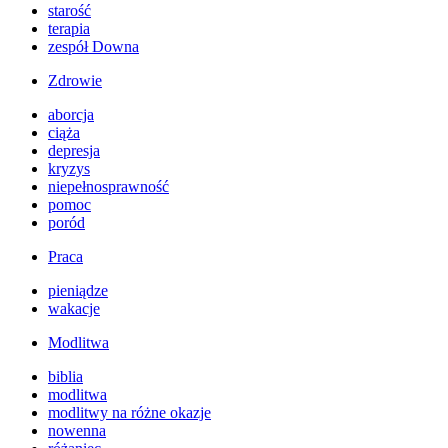
starość
terapia
zespół Downa
Zdrowie
aborcja
ciąża
depresja
kryzys
niepełnosprawność
pomoc
poród
Praca
pieniądze
wakacje
Modlitwa
biblia
modlitwa
modlitwy na różne okazje
nowenna