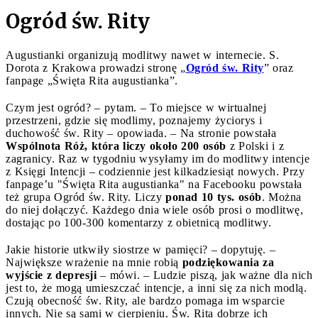
Ogród św. Rity
Augustianki organizują modlitwy nawet w internecie. S.
Dorota z Krakowa prowadzi stronę „
Ogród św. Rity
” oraz
fanpage „Święta Rita augustianka”.
Czym jest ogród? – pytam. – To miejsce w wirtualnej
przestrzeni, gdzie się modlimy, poznajemy życiorys i
duchowość św. Rity – opowiada. – Na stronie powstała
Wspólnota Róż, która liczy około 200 osób
z Polski i z
zagranicy. Raz w tygodniu wysyłamy im do modlitwy intencje
z Księgi Intencji – codziennie jest kilkadziesiąt nowych. Przy
fanpage’u "Święta Rita augustianka" na Facebooku powstała
też grupa Ogród św. Rity. Liczy
ponad 10 tys. osób
. Można
do niej dołączyć. Każdego dnia wiele osób prosi o modlitwę,
dostając po 100-300 komentarzy z obietnicą modlitwy.
Jakie historie utkwiły siostrze w pamięci? – dopytuję. –
Największe wrażenie na mnie robią
podziękowania za
wyjście z depresji
– mówi. – Ludzie piszą, jak ważne dla nich
jest to, że mogą umieszczać intencje, a inni się za nich modlą.
Czują obecność św. Rity, ale bardzo pomaga im wsparcie
innych. Nie są sami w cierpieniu. Św. Rita dobrze ich