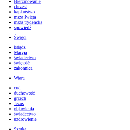
Bierzmowanie
chrzest
kapłaństwo
msza święta
msza trydencka
spowiedź
Święci
ksiądz
Maryja
świadectwo
świętość
zakonnica
Wiara
cud
duchowość
grzech
Jezus
objawienia
świadectwo
uzdrowienie
Sztuka