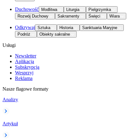
Duchowość
Modlitwa
Liturgia
Pielgrzymka
Rozwój Duchowy
Sakramenty
Święci
Wiara
Odkrywaj
Sztuka
Historia
Sanktuaria Maryjne
Podróż
Obiekty sakralne
Usługi
Newsletter
Aplikacja
Subskrypcja
Wesprzyj
Reklama
Nasze flagowe formaty
Analizy
Artykuł