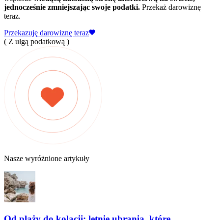
jednocześnie zmniejszając swoje podatki.
Przekaż darowiznę
teraz.
Przekazuję darowiznę teraz
( Z ulgą podatkową )
Nasze wyróżnione artykuły
Od plaży do kolacji: letnie ubrania, które