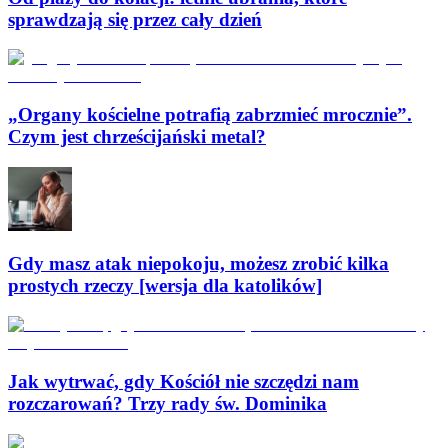
sprawdzają się przez cały dzień
„Organy kościelne potrafią zabrzmieć mrocznie”.
Czym jest chrześcijański metal?
Gdy masz atak niepokoju, możesz zrobić kilka
prostych rzeczy [wersja dla katolików]
Jak wytrwać, gdy Kościół nie szczędzi nam
rozczarowań? Trzy rady św. Dominika