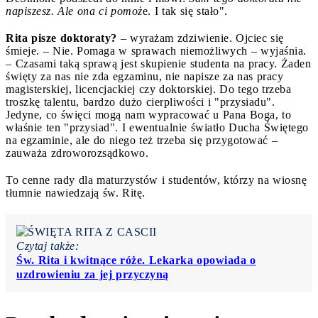
napiszesz. Ale ona ci pomoż
e. I tak się stało".
Rita pisze doktoraty?
– wyrażam zdziwienie. Ojciec się
śmieje. – Nie. Pomaga w sprawach niemożliwych – wyjaśnia.
– Czasami taką sprawą jest skupienie studenta na pracy. Żaden
święty za nas nie zda egzaminu, nie napisze za nas pracy
magisterskiej, licencjackiej czy doktorskiej. Do tego trzeba
troszkę talentu, bardzo dużo cierpliwości i "przysiadu".
Jedyne, co święci mogą nam wypracować u Pana Boga, to
właśnie ten "przysiad". I ewentualnie światło Ducha Świętego
na egzaminie, ale do niego też trzeba się przygotować –
zauważa zdroworozsądkowo.
To cenne rady dla maturzystów i studentów, którzy na wiosnę
tłumnie nawiedzają św. Ritę.
Czytaj także:
Św. Rita i kwitnące róże. Lekarka opowiada o
uzdrowieniu za jej przyczyną