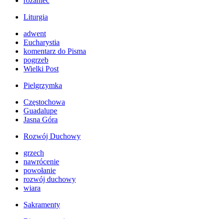
różaniec
Liturgia
adwent
Eucharystia
komentarz do Pisma
pogrzeb
Wielki Post
Pielgrzymka
Częstochowa
Guadalupe
Jasna Góra
Rozwój Duchowy
grzech
nawrócenie
powołanie
rozwój duchowy
wiara
Sakramenty