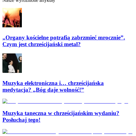
Nasze wyróżnione artykuły
„Organy kościelne potrafią zabrzmieć mrocznie”.
Czym jest chrześcijański metal?
Muzyka elektroniczna i… chrześcijańska
medytacja? „Bóg daje wolność!”
Muzyka taneczna w chrześcijańskim wydaniu?
Posłuchaj tego!