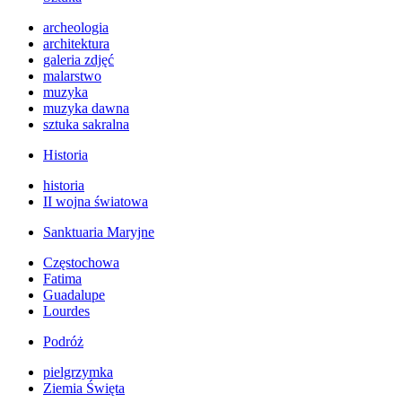
archeologia
architektura
galeria zdjęć
malarstwo
muzyka
muzyka dawna
sztuka sakralna
Historia
historia
II wojna światowa
Sanktuaria Maryjne
Częstochowa
Fatima
Guadalupe
Lourdes
Podróż
pielgrzymka
Ziemia Święta