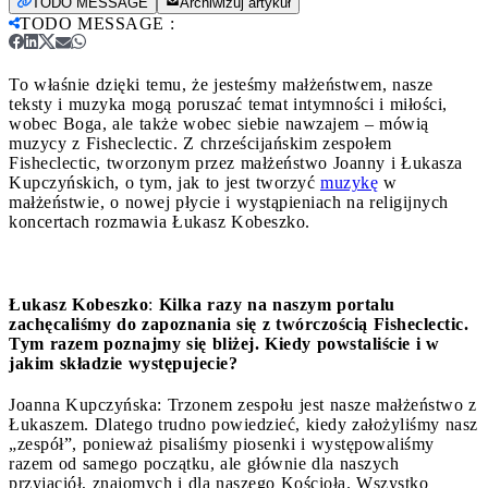
TODO MESSAGE
Archiwizuj artykuł
TODO MESSAGE
:
To właśnie dzięki temu, że jesteśmy małżeństwem, nasze
teksty i muzyka mogą poruszać temat intymności i miłości,
wobec Boga, ale także wobec siebie nawzajem – mówią
muzycy z Fisheclectic.
Z chrześcijańskim zespołem
Fisheclectic, tworzonym przez małżeństwo Joanny i Łukasza
Kupczyńskich, o tym, jak to jest tworzyć
muzykę
w
małżeństwie, o nowej płycie i wystąpieniach na religijnych
koncertach rozmawia Łukasz Kobeszko.
Łukasz Kobeszko
:
Kilka razy na naszym portalu
zachęcaliśmy do zapoznania się z twórczością Fisheclectic.
Tym razem poznajmy się bliżej. Kiedy powstaliście i w
jakim składzie występujecie?
Joanna Kupczyńska: Trzonem zespołu jest nasze małżeństwo z
Łukaszem. Dlatego trudno powiedzieć, kiedy założyliśmy nasz
„zespół”, ponieważ pisaliśmy piosenki i występowaliśmy
razem od samego początku, ale głównie dla naszych
przyjaciół, znajomych i dla naszego Kościoła. Wszystko