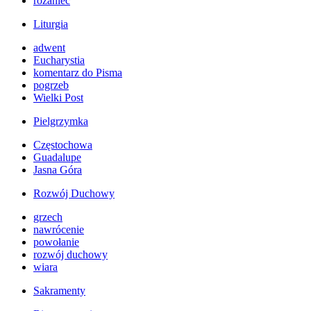
różaniec
Liturgia
adwent
Eucharystia
komentarz do Pisma
pogrzeb
Wielki Post
Pielgrzymka
Częstochowa
Guadalupe
Jasna Góra
Rozwój Duchowy
grzech
nawrócenie
powołanie
rozwój duchowy
wiara
Sakramenty