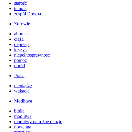
starość
terapia
zespół Downa
Zdrowie
aborcja
ciąża
depresja
kryzys
niepełnosprawność
pomoc
poród
Praca
pieniądze
wakacje
Modlitwa
biblia
modlitwa
modlitwy na różne okazje
nowenna