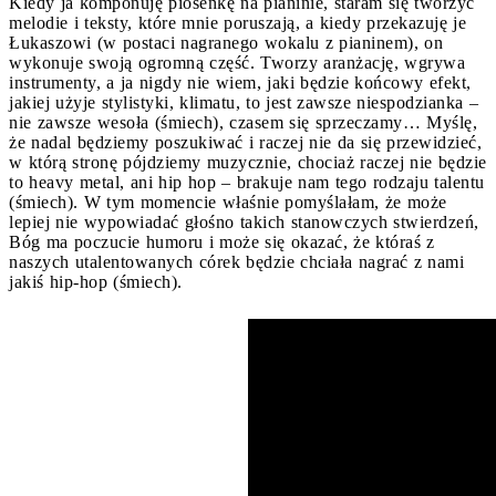
Kiedy ja komponuję piosenkę na pianinie, staram się tworzyć
melodie i teksty, które mnie poruszają, a kiedy przekazuję je
Łukaszowi (w postaci nagranego wokalu z pianinem), on
wykonuje swoją ogromną część. Tworzy aranżację, wgrywa
instrumenty, a ja nigdy nie wiem, jaki będzie końcowy efekt,
jakiej użyje stylistyki, klimatu, to jest zawsze niespodzianka –
nie zawsze wesoła (śmiech), czasem się sprzeczamy… Myślę,
że nadal będziemy poszukiwać i raczej nie da się przewidzieć,
w którą stronę pójdziemy muzycznie, chociaż raczej nie będzie
to heavy metal, ani hip hop – brakuje nam tego rodzaju talentu
(śmiech). W tym momencie właśnie pomyślałam, że może
lepiej nie wypowiadać głośno takich stanowczych stwierdzeń,
Bóg ma poczucie humoru i może się okazać, że któraś z
naszych utalentowanych córek będzie chciała nagrać z nami
jakiś hip-hop (śmiech).