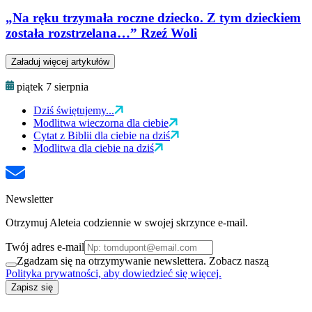
„Na ręku trzymała roczne dziecko. Z tym dzieckiem
została rozstrzelana…” Rzeź Woli
Załaduj więcej artykułów
piątek 7 sierpnia
Dziś świętujemy...
Modlitwa wieczorna dla ciebie
Cytat z Biblii dla ciebie na dziś
Modlitwa dla ciebie na dziś
Newsletter
Otrzymuj Aleteia codziennie w swojej skrzynce e-mail.
Twój adres e-mail
Zgadzam się na otrzymywanie newslettera. Zobacz naszą
Polityka prywatności, aby dowiedzieć się więcej.
Zapisz się