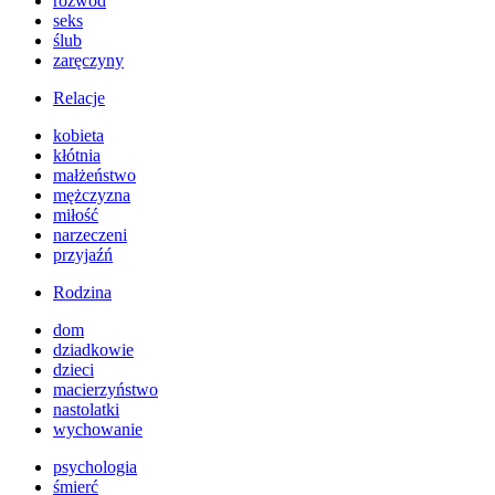
rozwód
seks
ślub
zaręczyny
Relacje
kobieta
kłótnia
małżeństwo
mężczyzna
miłość
narzeczeni
przyjaźń
Rodzina
dom
dziadkowie
dzieci
macierzyństwo
nastolatki
wychowanie
psychologia
śmierć