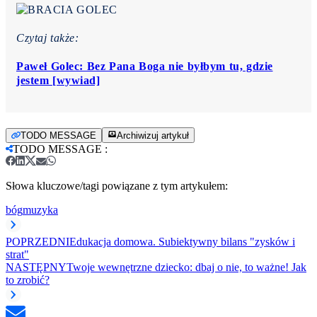
Czytaj także:
Paweł Golec: Bez Pana Boga nie byłbym tu, gdzie
jestem [wywiad]
TODO MESSAGE
Archiwizuj artykuł
TODO MESSAGE
:
Słowa kluczowe/tagi powiązane z tym artykułem:
bóg
muzyka
POPRZEDNI
Edukacja domowa. Subiektywny bilans "zysków i
strat"
NASTĘPNY
Twoje wewnętrzne dziecko: dbaj o nie, to ważne! Jak
to zrobić?