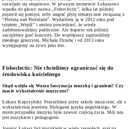
rozwijało się stopniowo. W pewnym momencie Łukaszowi
wpadła do głowy nazwa „Fisheclectic”, kilka lat później
pojawił się pomysł, żeby nagrać płytę tematycznie związaną z
“Pieśnią nad Pieśniami”. Wydaliśmy ją w 2012 roku pod
tytułem „Wejdź” i można powiedzieć, że wtedy
zadebiutowaliśmy publicznie. Ale dopiero rok później
zaczęliśmy grać koncerty. Do współpracy zaprosiliśmy
młodego gitarzystę, Michała Dziubę i od 2013 roku
występujemy na żywo jako trio.
Fisheclectic: Nie chcieliśmy ograniczać się do
środowiska kościelnego
Skąd wzięła się Wasza fascynacja muzyką i graniem? Czy
macie wykształcenie muzyczne?
Łukasz Kupczyński: Przeszliśmy przez szkoły muzyczne, ale z
wykształcenia jesteśmy filologami języka angielskiego. W
moim przypadku muzyka była zawsze częścią życia. Mój tata
jest muzykiem i pedagogiem.
Joanna: Łukasz był muzykiem w wielu zespołach, grał na