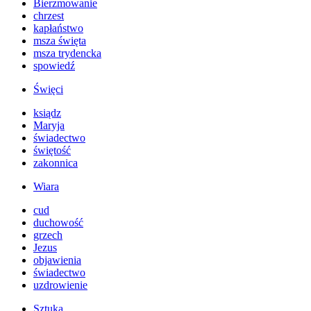
Bierzmowanie
chrzest
kapłaństwo
msza święta
msza trydencka
spowiedź
Święci
ksiądz
Maryja
świadectwo
świętość
zakonnica
Wiara
cud
duchowość
grzech
Jezus
objawienia
świadectwo
uzdrowienie
Sztuka