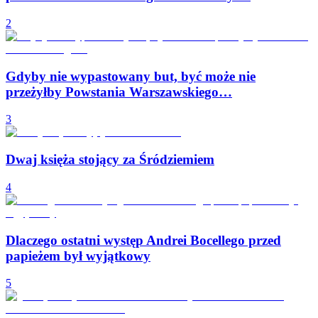
2
Gdyby nie wypastowany but, być może nie
przeżyłby Powstania Warszawskiego…
3
Dwaj księża stojący za Śródziemiem
4
Dlaczego ostatni występ Andrei Bocellego przed
papieżem był wyjątkowy
5