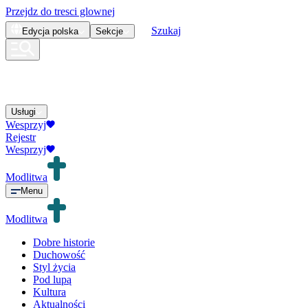
Przejdz do tresci glownej
Szukaj
Edycja
polska
Sekcje
Usługi
Wesprzyj
Rejestr
Wesprzyj
Modlitwa
Menu
Modlitwa
Dobre historie
Duchowość
Styl życia
Pod lupą
Kultura
Aktualności