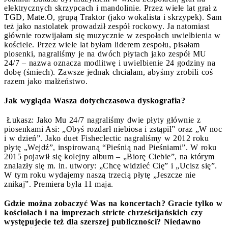
elektrycznych skrzypcach i mandolinie. Przez wiele lat grał z
TGD, Mate.O, grupą Traktor (jako wokalista i skrzypek). Sam
też jako nastolatek prowadził zespół rockowy. Ja natomiast
głównie rozwijałam się muzycznie w zespołach uwielbienia w
kościele. Przez wiele lat byłam liderem zespołu, pisałam
piosenki, nagraliśmy je na dwóch płytach jako zespół MU
24/7 – nazwa oznacza modlitwę i uwielbienie 24 godziny na
dobę (śmiech). Zawsze jednak chciałam, abyśmy zrobili coś
razem jako małżeństwo.
Jak wygląda Wasza dotychczasowa dyskografia?
Łukasz: Jako Mu 24/7 nagraliśmy dwie płyty głównie z
piosenkami Asi: „Obyś rozdarł niebiosa i zstąpił” oraz „W noc
i w dzień”. Jako duet Fisheclectic nagraliśmy w 2012 roku
płytę „Wejdź”, inspirowaną “Pieśnią nad Pieśniami”. W roku
2015 pojawił się kolejny album – „Biorę Ciebie”, na którym
znalazły się m. in. utwory: „Chcę widzieć Cię” i „Ucisz się”.
W tym roku wydajemy naszą trzecią płytę „Jeszcze nie
znikaj”. Premiera była 11 maja.
Gdzie można zobaczyć Was na koncertach? Gracie tylko w
kościołach i na imprezach stricte chrześcijańskich czy
występujecie też dla szerszej publiczności? Niedawno