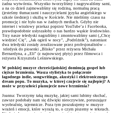
żadna wytwórnia. Wszystko tworzyliśmy i nagrywaliśmy sami,
a na co dzień zajmowaliśmy się rodziną, normalną pracą
(jesteśmy tłumaczami i nauczycielami języka angielskiego w
szkole średniej) i służbą w Kościele. Nie mieliśmy czasu na
promocję i nie było nas w żadnych mediach. Gdyby nie
internet i wiralowy przekaz poprzez YouTube’a i Facebooka,
prawdopodobnie usłyszałoby o nas bardzo wąskie środowisko.
Trzy nasze teledyski nagraliśmy i zmontowaliśmy sami („Chcę
wiedzieć Cię”, „Jak ogień w nocy”, „Podróżnik”), natomiast
dwa teledyski zostały zrealizowane przez profesjonalistów –
teledysk do piosenki „Blisko” przez reżysera Michała
Bernardyna, a „Eli” (z najnowszej płyty) przez filmowca i
reżysera Krzysztofa Leśniewskiego.
W polskiej muzyce chrześcijańskiej dominują gospel lub
cięższe brzmienia. Wasza stylistyka to połączenie
łagodnego indie, songwritingu, akustyki i elektronicznego
dream popu. To muzyka, w której czujecie się najlepiej? A
może w przyszłości planujecie nowe brzmienia?
Joanna: Tworzymy taką muzykę, jakiej sami lubimy słuchać,
zawsze podobały nam się dźwięki nieoczywiste, poruszające
wyobraźnię, tajemnicze. Poza tym poszukujemy w muzyce
wrażeń i emocji, które wyrażą to, o czym piszemy w tekstach.