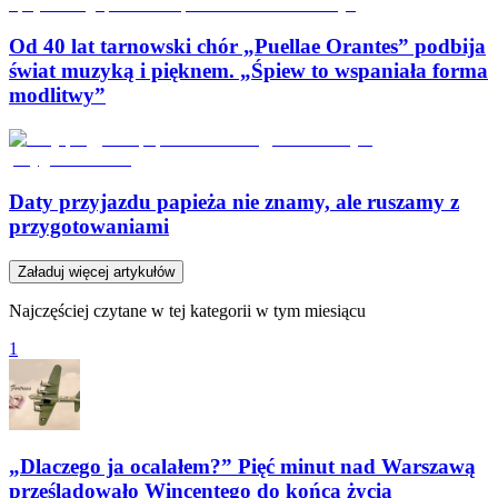
Od 40 lat tarnowski chór „Puellae Orantes” podbija
świat muzyką i pięknem. „Śpiew to wspaniała forma
modlitwy”
Daty przyjazdu papieża nie znamy, ale ruszamy z
przygotowaniami
Załaduj więcej artykułów
Najczęściej czytane w tej kategorii w tym miesiącu
1
„Dlaczego ja ocalałem?” Pięć minut nad Warszawą
prześladowało Wincentego do końca życia