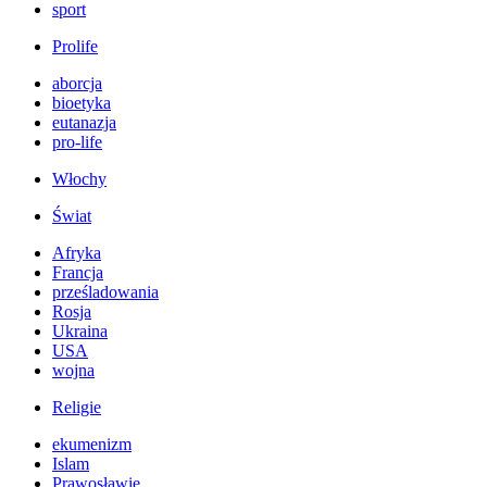
sport
Prolife
aborcja
bioetyka
eutanazja
pro-life
Włochy
Świat
Afryka
Francja
prześladowania
Rosja
Ukraina
USA
wojna
Religie
ekumenizm
Islam
Prawosławie