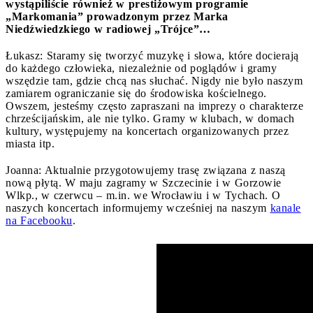
wystąpiliście również w prestiżowym programie
„Markomania” prowadzonym przez Marka
Niedźwiedzkiego w radiowej „Trójce”…
Łukasz: Staramy się tworzyć muzykę i słowa, które docierają
do każdego człowieka, niezależnie od poglądów i gramy
wszędzie tam, gdzie chcą nas słuchać. Nigdy nie było naszym
zamiarem ograniczanie się do środowiska kościelnego.
Owszem, jesteśmy często zapraszani na imprezy o charakterze
chrześcijańskim, ale nie tylko. Gramy w klubach, w domach
kultury, występujemy na koncertach organizowanych przez
miasta itp.
Joanna: Aktualnie przygotowujemy trasę związana z naszą
nową płytą. W maju zagramy w Szczecinie i w Gorzowie
Wlkp., w czerwcu – m.in. we Wrocławiu i w Tychach. O
naszych koncertach informujemy wcześniej na naszym
kanale
na Facebooku
.