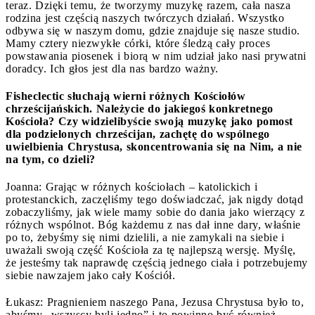
teraz. Dzięki temu, że tworzymy muzykę razem, cała nasza
rodzina jest częścią naszych twórczych działań. Wszystko
odbywa się w naszym domu, gdzie znajduje się nasze studio.
Mamy cztery niezwykłe córki, które śledzą cały proces
powstawania piosenek i biorą w nim udział jako nasi prywatni
doradcy. Ich głos jest dla nas bardzo ważny.
Fisheclectic słuchają wierni różnych Kościołów
chrześcijańskich. Należycie do jakiegoś konkretnego
Kościoła? Czy widzielibyście swoją muzykę jako pomost
dla podzielonych chrześcijan, zachętę do wspólnego
uwielbienia Chrystusa, skoncentrowania się na Nim, a nie
na tym, co dzieli?
Joanna: Grając w różnych kościołach – katolickich i
protestanckich, zaczęliśmy tego doświadczać, jak nigdy dotąd
zobaczyliśmy, jak wiele mamy sobie do dania jako wierzący z
różnych wspólnot. Bóg każdemu z nas dał inne dary, właśnie
po to, żebyśmy się nimi dzielili, a nie zamykali na siebie i
uważali swoją część Kościoła za tę najlepszą wersję. Myślę,
że jesteśmy tak naprawdę częścią jednego ciała i potrzebujemy
siebie nawzajem jako cały Kościół.
Łukasz: Pragnieniem naszego Pana, Jezusa Chrystusa było to,
abyśmy „wszyscy byli jedno” i to powinno być również