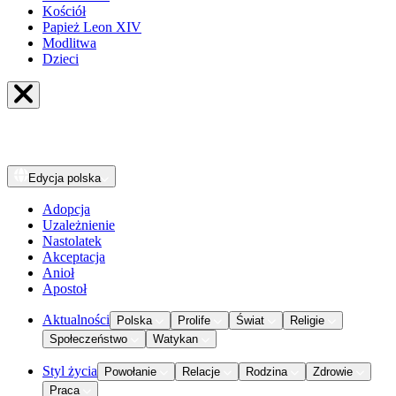
Kościół
Papież Leon XIV
Modlitwa
Dzieci
Edycja
polska
Adopcja
Uzależnienie
Nastolatek
Akceptacja
Anioł
Apostoł
Aktualności
Polska
Prolife
Świat
Religie
Społeczeństwo
Watykan
Styl życia
Powołanie
Relacje
Rodzina
Zdrowie
Praca