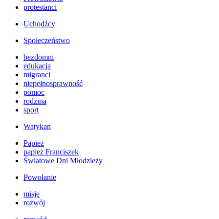
protestanci
Uchodźcy
Społeczeństwo
bezdomni
edukacja
migranci
niepełnosprawność
pomoc
rodzina
sport
Watykan
Papież
papież Franciszek
Światowe Dni Młodzieży
Powołanie
misje
rozwój