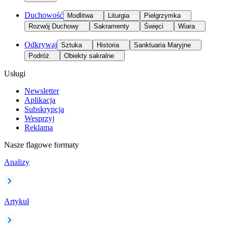
Duchowość
Modlitwa
Liturgia
Pielgrzymka
Rozwój Duchowy
Sakramenty
Święci
Wiara
Odkrywaj
Sztuka
Historia
Sanktuaria Maryjne
Podróż
Obiekty sakralne
Usługi
Newsletter
Aplikacja
Subskrypcja
Wesprzyj
Reklama
Nasze flagowe formaty
Analizy
Artykuł