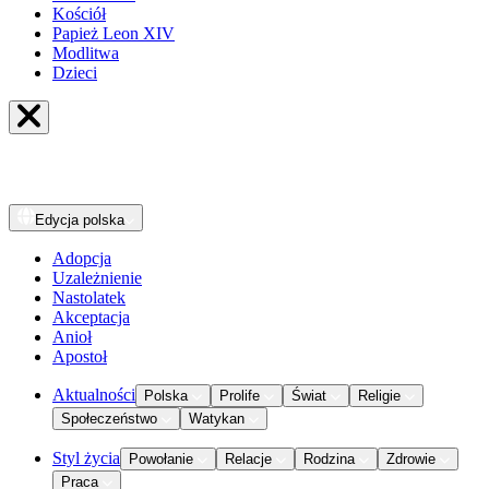
Kościół
Papież Leon XIV
Modlitwa
Dzieci
Edycja
polska
Adopcja
Uzależnienie
Nastolatek
Akceptacja
Anioł
Apostoł
Aktualności
Polska
Prolife
Świat
Religie
Społeczeństwo
Watykan
Styl życia
Powołanie
Relacje
Rodzina
Zdrowie
Praca