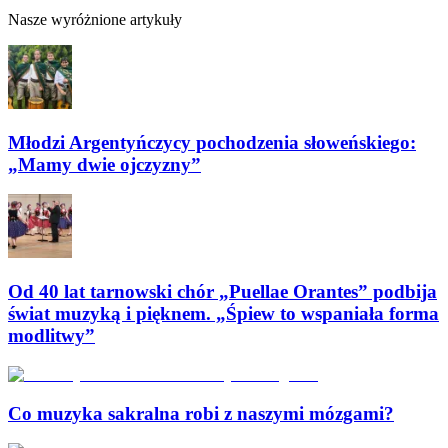
Nasze wyróżnione artykuły
Młodzi Argentyńczycy pochodzenia słoweńskiego:
„Mamy dwie ojczyzny”
Od 40 lat tarnowski chór „Puellae Orantes” podbija
świat muzyką i pięknem. „Śpiew to wspaniała forma
modlitwy”
Co muzyka sakralna robi z naszymi mózgami?