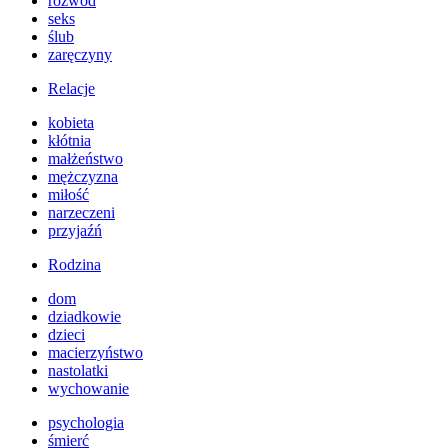
rozwód
seks
ślub
zaręczyny
Relacje
kobieta
kłótnia
małżeństwo
mężczyzna
miłość
narzeczeni
przyjaźń
Rodzina
dom
dziadkowie
dzieci
macierzyństwo
nastolatki
wychowanie
psychologia
śmierć