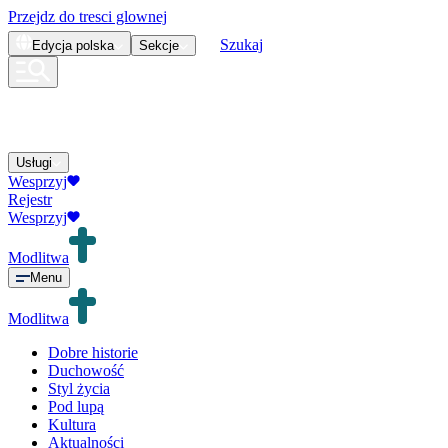
Przejdz do tresci glownej
Szukaj
Edycja
polska
Sekcje
Usługi
Wesprzyj
Rejestr
Wesprzyj
Modlitwa
Menu
Modlitwa
Dobre historie
Duchowość
Styl życia
Pod lupą
Kultura
Aktualności