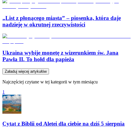
„List z płonącego miasta” – piosenka, która daje
nadzieję w okrutnej rzeczywistości
Ukraina wybije monetę z wizerunkiem św. Jana
Pawła II. To hołd dla papieża
Załaduj więcej artykułów
Najczęściej czytane w tej kategorii w tym miesiącu
1
Cytat z Biblii od Aletei dla ciebie na dziś 5 sierpnia