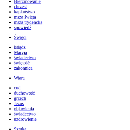
Bierzmowanie
chrzest
kapłaństwo
msza święta
msza trydencka
spowiedź
Święci
ksiądz
Maryja
świadectwo
świętość
zakonnica
Wiara
cud
duchowość
grzech
Jezus
objawienia
świadectwo
uzdrowienie
Sztuka