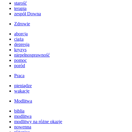
starość
terapia
zespół Downa
Zdrowie
aborcja
ciąża
depresja
kryzys
niepełnosprawność
pomoc
poród
Praca
pieniądze
wakacje
Modlitwa
biblia
modlitwa
modlitwy na różne okazje
nowenna