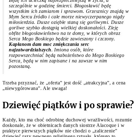
Będę ich ucieczką najbezpieczniejszą w życiu, a
szczególnie w godzinę śmierci. Błogosławić będę
wszystkim ich zamiarom i sprawom. Grzesznicy znajdą w
Mym Sercu źródło i całe morze niewyczerpanego nigdy
miłosierdzia. Dusze oziębłe staną się gorliwymi. Dusze
gorliwe szybko dostąpią wielkiej doskonałości. Zleję
obfite błogosławieństwo na te domy, w których obraz
Serca Mego Boskiego będzie zawieszony i czczony.
Kapłanom dam moc zmiękczania serc
najzatwardzialszych
. Imiona osób, które
rozpowszechniać będą nabożeństwo do Mego Boskiego
Serca, będą w nim zapisane i na zawsze w nim
pozostaną.
Trzeba przyznać, że „oferta” jest dość „atrakcyjna”, a cena
„niewygórowana”. Ale uwaga!
Dziewięć piątków i po sprawie?
Każdy, kto ma choć odrobinę duchowej wrażliwości, rozumie
doskonale, że w obietnicach danych siostrze Alacoque i w
praktyce pierwszych piątków nie chodzi o „zaliczenie”
dziewięć razy pewnego religijnego rytuału, którego to