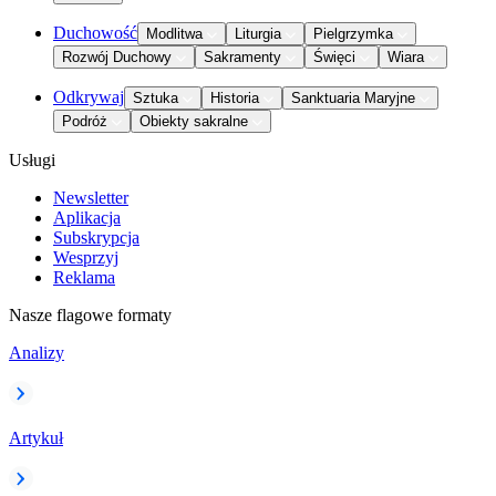
Duchowość
Modlitwa
Liturgia
Pielgrzymka
Rozwój Duchowy
Sakramenty
Święci
Wiara
Odkrywaj
Sztuka
Historia
Sanktuaria Maryjne
Podróż
Obiekty sakralne
Usługi
Newsletter
Aplikacja
Subskrypcja
Wesprzyj
Reklama
Nasze flagowe formaty
Analizy
Artykuł