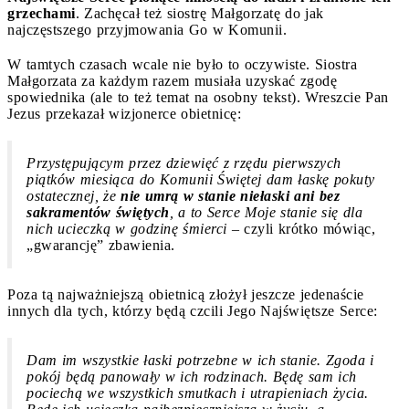
grzechami
. Zachęcał też siostrę Małgorzatę do jak
najczęstszego przyjmowania Go w Komunii.
W tamtych czasach wcale nie było to oczywiste. Siostra
Małgorzata za każdym razem musiała uzyskać zgodę
spowiednika (ale to też temat na osobny tekst). Wreszcie Pan
Jezus przekazał wizjonerce obietnicę:
Przystępującym przez dziewięć z rzędu pierwszych
piątków miesiąca do Komunii Świętej dam łaskę pokuty
ostatecznej, że
nie umrą w stanie niełaski ani bez
sakramentów świętych
, a to Serce Moje stanie się dla
nich ucieczką w godzinę śmierci
– czyli krótko mówiąc,
„gwarancję” zbawienia.
Poza tą najważniejszą obietnicą złożył jeszcze jedenaście
innych dla tych, którzy będą czcili Jego Najświętsze Serce:
Dam im wszystkie łaski potrzebne w ich stanie. Zgoda i
pokój będą panowały w ich rodzinach. Będę sam ich
pociechą we wszystkich smutkach i utrapieniach życia.