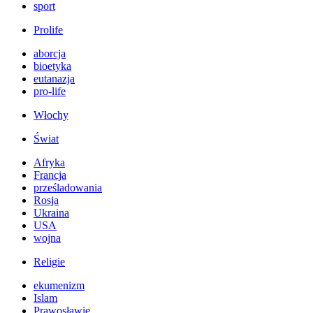
sport
Prolife
aborcja
bioetyka
eutanazja
pro-life
Włochy
Świat
Afryka
Francja
prześladowania
Rosja
Ukraina
USA
wojna
Religie
ekumenizm
Islam
Prawosławie