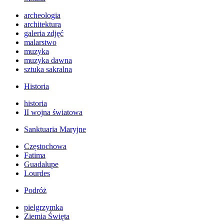
archeologia
architektura
galeria zdjęć
malarstwo
muzyka
muzyka dawna
sztuka sakralna
Historia
historia
II wojna światowa
Sanktuaria Maryjne
Częstochowa
Fatima
Guadalupe
Lourdes
Podróż
pielgrzymka
Ziemia Święta