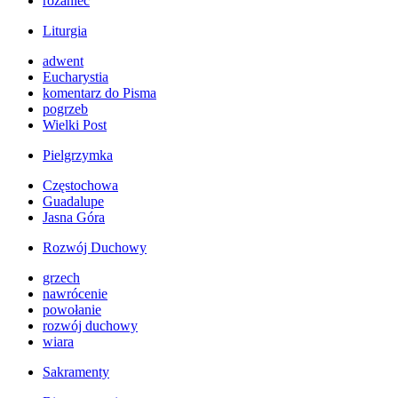
różaniec
Liturgia
adwent
Eucharystia
komentarz do Pisma
pogrzeb
Wielki Post
Pielgrzymka
Częstochowa
Guadalupe
Jasna Góra
Rozwój Duchowy
grzech
nawrócenie
powołanie
rozwój duchowy
wiara
Sakramenty