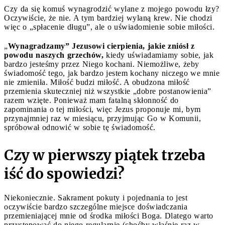
Czy da się komuś wynagrodzić wylane z mojego powodu łzy?
Oczywiście, że nie. A tym bardziej wylaną krew. Nie chodzi
więc o „spłacenie długu”, ale o uświadomienie sobie miłości.
„
Wynagradzamy” Jezusowi cierpienia, jakie zniósł z
powodu naszych grzechów,
kiedy uświadamiamy sobie, jak
bardzo jesteśmy przez Niego kochani. Niemożliwe, żeby
świadomość tego, jak bardzo jestem kochany niczego we mnie
nie zmieniła. Miłość budzi miłość. A obudzona miłość
przemienia skuteczniej niż wszystkie „dobre postanowienia”
razem wzięte. Ponieważ mam fatalną skłonność do
zapominania o tej miłości, więc Jezus proponuje mi, bym
przynajmniej raz w miesiącu, przyjmując Go w Komunii,
spróbował odnowić w sobie tę świadomość.
Czy w pierwszy piątek trzeba
iść do spowiedzi?
Niekoniecznie. Sakrament pokuty i pojednania to jest
oczywiście bardzo szczególne miejsce doświadczania
przemieniającej mnie od środka miłości Boga. Dlatego warto
przystępować do niego regularnie (choćby właśnie raz w