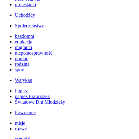
protestanci
Uchodźcy
Społeczeństwo
bezdomni
edukacja
migranci
niepełnosprawność
pomoc
rodzina
sport
Watykan
Papież
papież Franciszek
Światowe Dni Młodzieży
Powołanie
misje
rozwój