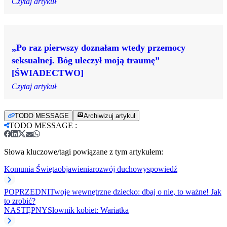
Czytaj artykuł
„Po raz pierwszy doznałam wtedy przemocy
seksualnej. Bóg uleczył moją traumę”
[ŚWIADECTWO]
Czytaj artykuł
TODO MESSAGE
Archiwizuj artykuł
TODO MESSAGE
:
Słowa kluczowe/tagi powiązane z tym artykułem:
Komunia Święta
objawienia
rozwój duchowy
spowiedź
POPRZEDNI
Twoje wewnętrzne dziecko: dbaj o nie, to ważne! Jak
to zrobić?
NASTĘPNY
Słownik kobiet: Wariatka