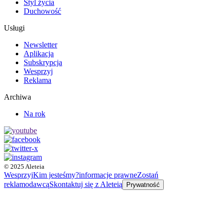
Styl życia
Duchowość
Usługi
Newsletter
Aplikacja
Subskrypcja
Wesprzyj
Reklama
Archiwa
Na rok
© 2025 Aleteia
Wesprzyj
Kim jesteśmy?
informacje prawne
Zostań
reklamodawcą
Skontaktuj się z Aleteią
Prywatność