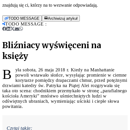
znajdują się ci, którzy na to wezwanie odpowiadają.
TODO MESSAGE
Archiwizuj artykuł
TODO MESSAGE
:
Bliźniacy wyświęceni na
księży
B
yła sobota, 26 maja 2018 r. Kiedy na Manhattanie
powoli wstawało słońce, wysyłając promienie w ciemne
korytarze pomiędzy drapaczami chmur, przed potężnymi
drzwiami katedry św. Patryka na Piątej Alei rozgrywała się
taka oto scena: chodnikiem przemykało w stronę „parafialnego
kościoła Ameryki” mnóstwo uśmiechniętych ludzi w
odświętnych ubraniach, wymieniając uściski i ciepłe słowa
powitania.
Czytaj także: