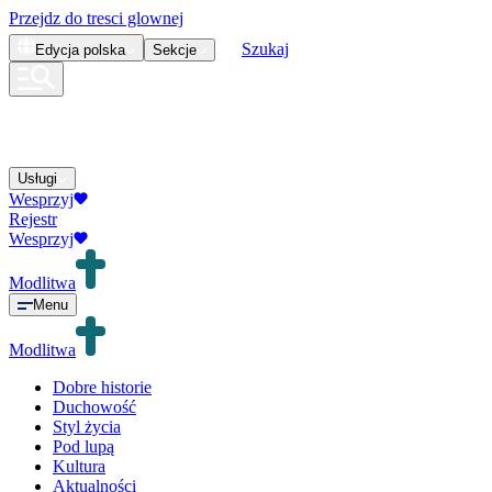
Przejdz do tresci glownej
Szukaj
Edycja
polska
Sekcje
Usługi
Wesprzyj
Rejestr
Wesprzyj
Modlitwa
Menu
Modlitwa
Dobre historie
Duchowość
Styl życia
Pod lupą
Kultura
Aktualności