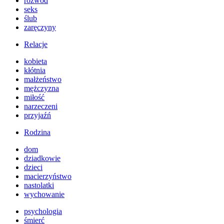
rozwód
seks
ślub
zaręczyny
Relacje
kobieta
kłótnia
małżeństwo
mężczyzna
miłość
narzeczeni
przyjaźń
Rodzina
dom
dziadkowie
dzieci
macierzyństwo
nastolatki
wychowanie
psychologia
śmierć