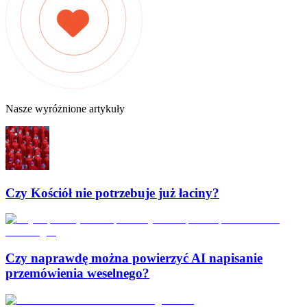
Nasze wyróżnione artykuły
Czy Kościół nie potrzebuje już łaciny?
Czy naprawdę można powierzyć AI napisanie
przemówienia weselnego?