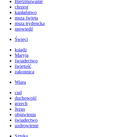
Bierzmowanie
chrzest
kapłaństwo
msza święta
msza trydencka
spowiedź
Święci
ksiądz
Maryja
świadectwo
świętość
zakonnica
Wiara
cud
duchowość
grzech
Jezus
objawienia
świadectwo
uzdrowienie
Sztuka