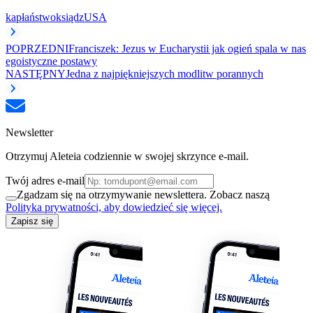
kapłaństwo
ksiądz
USA
POPRZEDNI
Franciszek: Jezus w Eucharystii jak ogień spala w nas
egoistyczne postawy
NASTĘPNY
Jedna z najpiękniejszych modlitw porannych
Newsletter
Otrzymuj Aleteia codziennie w swojej skrzynce e-mail.
Twój adres e-mail
Zgadzam się na otrzymywanie newslettera. Zobacz naszą
Polityka prywatności, aby dowiedzieć się więcej.
Zapisz się