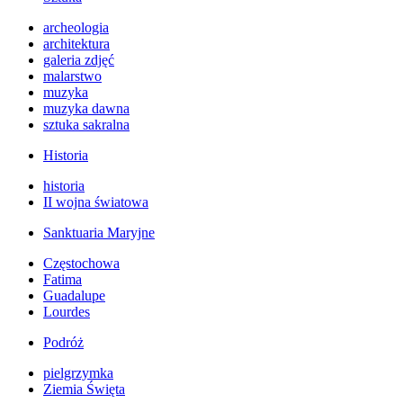
archeologia
architektura
galeria zdjęć
malarstwo
muzyka
muzyka dawna
sztuka sakralna
Historia
historia
II wojna światowa
Sanktuaria Maryjne
Częstochowa
Fatima
Guadalupe
Lourdes
Podróż
pielgrzymka
Ziemia Święta