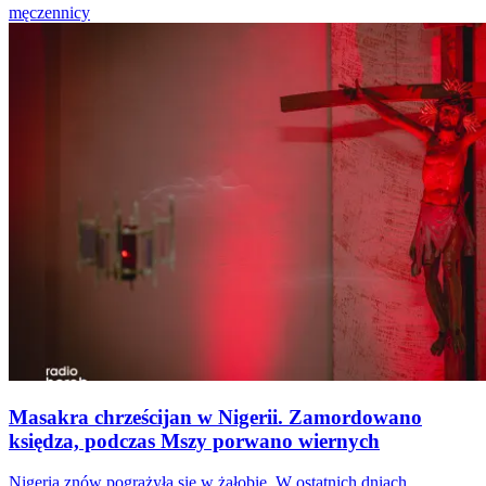
męczennicy
Masakra chrześcijan w Nigerii. Zamordowano
księdza, podczas Mszy porwano wiernych
Nigeria znów pogrążyła się w żałobie. W ostatnich dniach