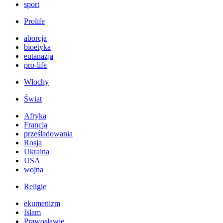
sport
Prolife
aborcja
bioetyka
eutanazja
pro-life
Włochy
Świat
Afryka
Francja
prześladowania
Rosja
Ukraina
USA
wojna
Religie
ekumenizm
Islam
Prawosławie