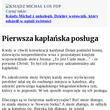
Czytaj także:
Ksiądz Michał z onkologii. Dzielny wojownik, który
odszedł w opinii świętości
Pierwsza kapłańska posługa
Kiedy w chwili konsekracji kardynał Dolan podniósł hostię,
dziewięciu neoprezbiterów wraz z pozostałymi księżmi
wypowiedziało słowa Jezusa: „To jest Ciało moje...” -
in
persona Christi
. To był ich pierwszy sakramentalny akt
kapłański.
Po zakończeniu mszy świętej każdy nowo wyświęcony
prezbiter udał się do osobnego miejsca w katedrze, aby
udzielić pierwszego kapłańskiego błogosławieństwa tym,
którzy o to poprosili. W ten sposób rozpoczęła się ich posługa.
Dlaczego są to ​​święcenia nadzwyczajne? Być może dlatego,
że miały miejsce w Nowym Jorku? A może dlatego, że odbyły
się w katedrze św. Patryka lub dlatego, że wśród