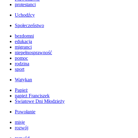
protestanci
Uchodźcy
Społeczeństwo
bezdomni
edukacja
migranci
niepełnosprawność
pomoc
rodzina
sport
Watykan
Papież
papież Franciszek
Światowe Dni Młodzieży
Powołanie
misje
rozwój