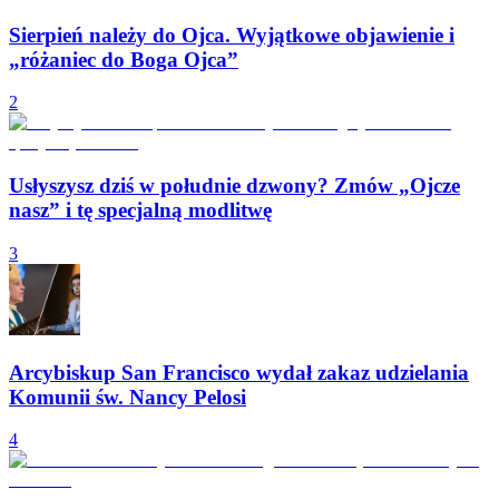
Sierpień należy do Ojca. Wyjątkowe objawienie i
„różaniec do Boga Ojca”
2
Usłyszysz dziś w południe dzwony? Zmów „Ojcze
nasz” i tę specjalną modlitwę
3
Arcybiskup San Francisco wydał zakaz udzielania
Komunii św. Nancy Pelosi
4