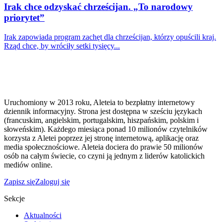
Irak chce odzyskać chrześcijan. „To narodowy
priorytet”
Irak zapowiada program zachęt dla chrześcijan, którzy opuścili kraj.
Rząd chce, by wróciły setki tysięcy...
Uruchomiony w 2013 roku, Aleteia to bezpłatny internetowy
dziennik informacyjny. Strona jest dostępna w sześciu językach
(francuskim, angielskim, portugalskim, hiszpańskim, polskim i
słoweńskim). Każdego miesiąca ponad 10 milionów czytelników
korzysta z Aletei poprzez jej stronę internetową, aplikację oraz
media społecznościowe. Aleteia dociera do prawie 50 milionów
osób na całym świecie, co czyni ją jednym z liderów katolickich
mediów online.
Zapisz się
Zaloguj się
Sekcje
Aktualności