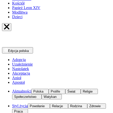
Kościół
Papież Leon XIV
Modlitwa
Dzieci
Edycja
polska
Adopcja
Uzależnienie
Nastolatek
Akceptacja
Anioł
Apostoł
Aktualności
Polska
Prolife
Świat
Religie
Społeczeństwo
Watykan
Styl życia
Powołanie
Relacje
Rodzina
Zdrowie
Praca