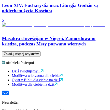
Leon XIV: Eucharystia oraz Liturgia Godzin są
oddechem życia Kościoła
5
Masakra chrześcijan w Nigerii. Zamordowano
księdza, podczas Mszy porwano wiernych
Załaduj więcej artykułów
niedziela 9 sierpnia
Dziś świętujemy...
Modlitwa wieczorna dla ciebie
Cytat z Biblii dla ciebie na dziś
Modlitwa dla ciebie na dziś
Newsletter