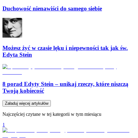
Duchowość nienawiści do samego siebie
Możesz żyć w czasie lęku i niepewności tak jak św.
Edyta Stein
8 porad Edyty Stein – unikaj rzeczy, które niszczą
Twoją kobiecość
Załaduj więcej artykułów
Najczęściej czytane w tej kategorii w tym miesiącu
1