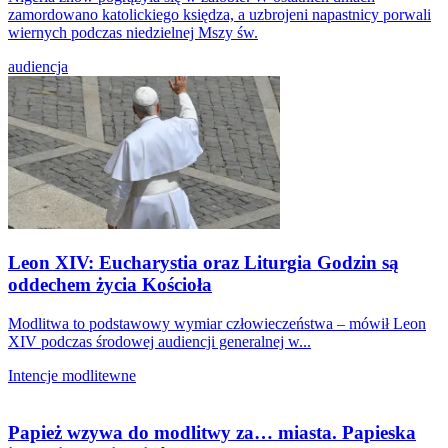
zamordowano katolickiego księdza, a uzbrojeni napastnicy porwali
wiernych podczas niedzielnej Mszy św.
audiencja
Leon XIV: Eucharystia oraz Liturgia Godzin są
oddechem życia Kościoła
Modlitwa to podstawowy wymiar człowieczeństwa – mówił Leon
XIV podczas środowej audiencji generalnej w...
Intencje modlitewne
Papież wzywa do modlitwy za… miasta. Papieska