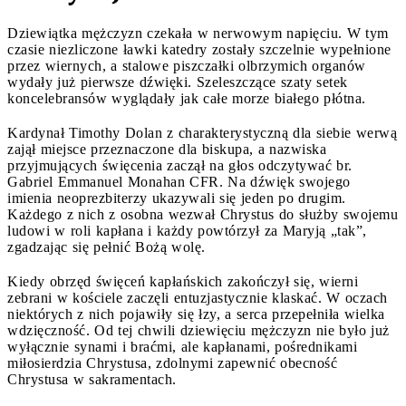
Dziewiątka mężczyzn czekała w nerwowym napięciu. W tym
czasie niezliczone ławki katedry zostały szczelnie wypełnione
przez wiernych, a stalowe piszczałki olbrzymich organów
wydały już pierwsze dźwięki. Szeleszczące szaty setek
koncelebransów wyglądały jak całe morze białego płótna.
Kardynał Timothy Dolan z charakterystyczną dla siebie werwą
zajął miejsce przeznaczone dla biskupa, a nazwiska
przyjmujących święcenia zaczął na głos odczytywać br.
Gabriel Emmanuel Monahan CFR. Na dźwięk swojego
imienia neoprezbiterzy ukazywali się jeden po drugim.
Każdego z nich z osobna wezwał Chrystus do służby swojemu
ludowi w roli kapłana i każdy powtórzył za Maryją „tak”,
zgadzając się pełnić Bożą wolę.
Kiedy obrzęd święceń kapłańskich zakończył się, wierni
zebrani w kościele zaczęli entuzjastycznie klaskać. W oczach
niektórych z nich pojawiły się łzy, a serca przepełniła wielka
wdzięczność. Od tej chwili dziewięciu mężczyzn nie było już
wyłącznie synami i braćmi, ale kapłanami, pośrednikami
miłosierdzia Chrystusa, zdolnymi zapewnić obecność
Chrystusa w sakramentach.