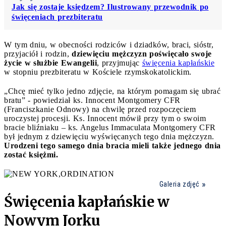
Jak się zostaje księdzem? Ilustrowany przewodnik po
święceniach prezbiteratu
W tym dniu, w obecności rodziców i dziadków, braci, sióstr,
przyjaciół i rodzin,
dziewięciu mężczyzn poświęcało swoje
życie w służbie Ewangelii
, przyjmując
święcenia kapłańskie
w stopniu prezbiteratu w Kościele rzymskokatolickim.
„Chcę mieć tylko jedno zdjęcie, na którym pomagam się ubrać
bratu” - powiedział ks. Innocent Montgomery CFR
(Franciszkanie Odnowy) na chwilę przed rozpoczęciem
uroczystej procesji. Ks. Innocent mówił przy tym o swoim
bracie bliźniaku – ks. Angelus Immaculata Montgomery CFR
był jednym z dziewięciu wyświęcanych tego dnia mężczyzn.
Urodzeni tego samego dnia bracia mieli także jednego dnia
zostać księżmi.
Galeria zdjęć
Święcenia kapłańskie w
Nowym Jorku