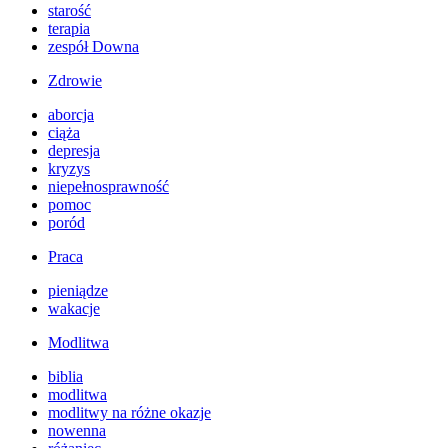
starość
terapia
zespół Downa
Zdrowie
aborcja
ciąża
depresja
kryzys
niepełnosprawność
pomoc
poród
Praca
pieniądze
wakacje
Modlitwa
biblia
modlitwa
modlitwy na różne okazje
nowenna