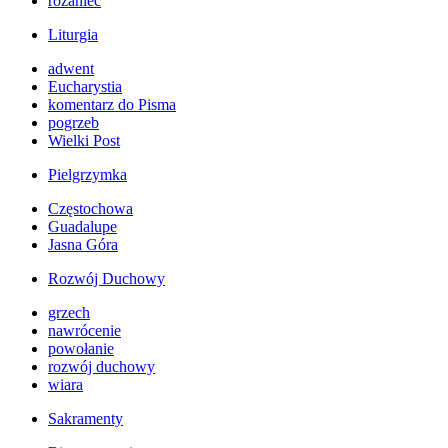
różaniec
Liturgia
adwent
Eucharystia
komentarz do Pisma
pogrzeb
Wielki Post
Pielgrzymka
Częstochowa
Guadalupe
Jasna Góra
Rozwój Duchowy
grzech
nawrócenie
powołanie
rozwój duchowy
wiara
Sakramenty