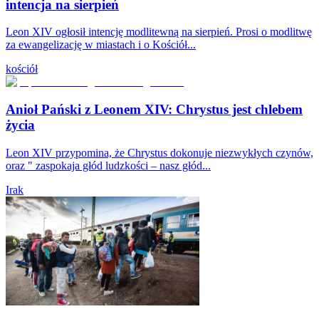
intencja na sierpień
Leon XIV ogłosił intencję modlitewną na sierpień. Prosi o modlitwę
za ewangelizację w miastach i o Kościół...
kościół
Anioł Pański z Leonem XIV: Chrystus jest chlebem
życia
Leon XIV przypomina, że Chrystus dokonuje niezwykłych czynów,
oraz " zaspokaja głód ludzkości – nasz głód...
Irak