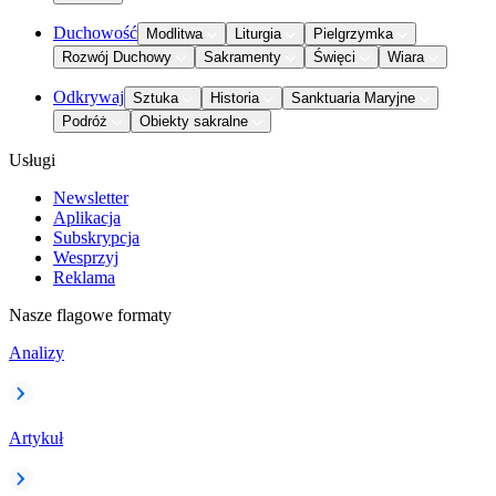
Duchowość
Modlitwa
Liturgia
Pielgrzymka
Rozwój Duchowy
Sakramenty
Święci
Wiara
Odkrywaj
Sztuka
Historia
Sanktuaria Maryjne
Podróż
Obiekty sakralne
Usługi
Newsletter
Aplikacja
Subskrypcja
Wesprzyj
Reklama
Nasze flagowe formaty
Analizy
Artykuł