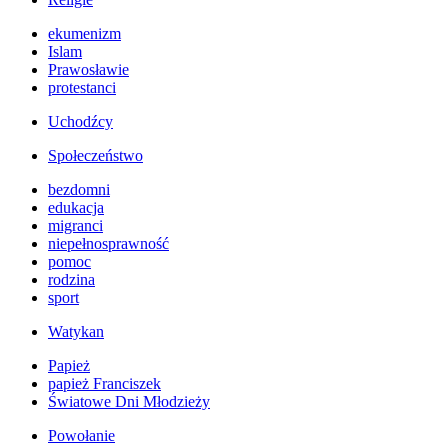
ekumenizm
Islam
Prawosławie
protestanci
Uchodźcy
Społeczeństwo
bezdomni
edukacja
migranci
niepełnosprawność
pomoc
rodzina
sport
Watykan
Papież
papież Franciszek
Światowe Dni Młodzieży
Powołanie