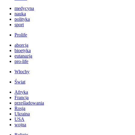
medycyna
nauka
polityka
sport
Prolife
aborcja
bioetyka
eutanazja
pro-life
Włochy
Świat
Afryka
Francja
prześladowania
Rosja
Ukraina
USA
wojna
Religie