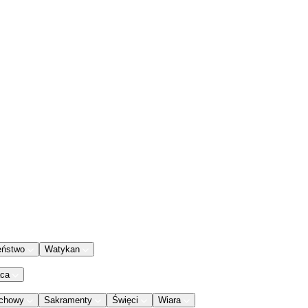
eństwo
Watykan
aca
chowy
Sakramenty
Święci
Wiara