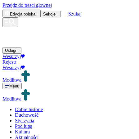
Przejdz do tresci glownej
Szukaj
Edycja
polska
Sekcje
Usługi
Wesprzyj
Rejestr
Wesprzyj
Modlitwa
Menu
Modlitwa
Dobre historie
Duchowość
Styl życia
Pod lupą
Kultura
Aktualności