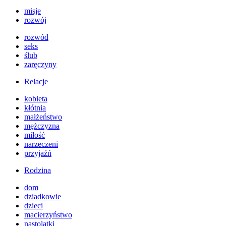
misje
rozwój
rozwód
seks
ślub
zaręczyny
Relacje
kobieta
kłótnia
małżeństwo
mężczyzna
miłość
narzeczeni
przyjaźń
Rodzina
dom
dziadkowie
dzieci
macierzyństwo
nastolatki