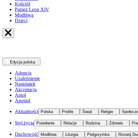
Kościół
Papież Leon XIV
Modlitwa
Dzieci
Edycja
polska
Adopcja
Uzależnienie
Nastolatek
Akceptacja
Anioł
Apostoł
Aktualności
Polska
Prolife
Świat
Religie
Społecz
Styl życia
Powołanie
Relacje
Rodzina
Zdrowie
Pr
Duchowość
Modlitwa
Liturgia
Pielgrzymka
Rozwój Du