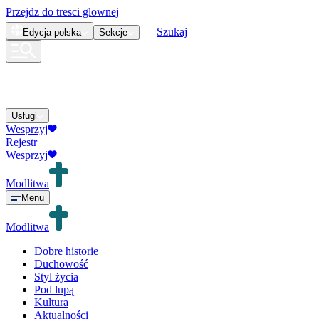
Przejdz do tresci glownej
Szukaj
Edycja
polska
Sekcje
Usługi
Wesprzyj
Rejestr
Wesprzyj
Modlitwa
Menu
Modlitwa
Dobre historie
Duchowość
Styl życia
Pod lupą
Kultura
Aktualności