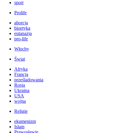
sport
Prolife
aborcja
bioetyka
eutanazja
pro-life
Włochy
Świat
Afryka
Francja
prześladowania
Rosja
Ukraina
USA
wojna
Religie
ekumenizm
Islam
Prawosławie