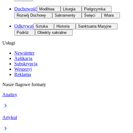
Duchowość
Modlitwa
Liturgia
Pielgrzymka
Rozwój Duchowy
Sakramenty
Święci
Wiara
Odkrywaj
Sztuka
Historia
Sanktuaria Maryjne
Podróż
Obiekty sakralne
Usługi
Newsletter
Aplikacja
Subskrypcja
Wesprzyj
Reklama
Nasze flagowe formaty
Analizy
Artykuł