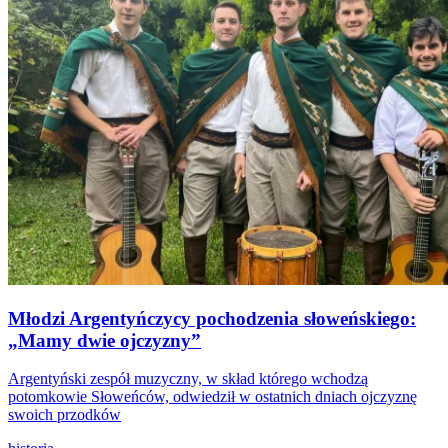
Młodzi Argentyńczycy pochodzenia słoweńskiego:
„Mamy dwie ojczyzny”
Argentyński zespół muzyczny, w skład którego wchodzą
potomkowie Słoweńców, odwiedził w ostatnich dniach ojczyznę
swoich przodków