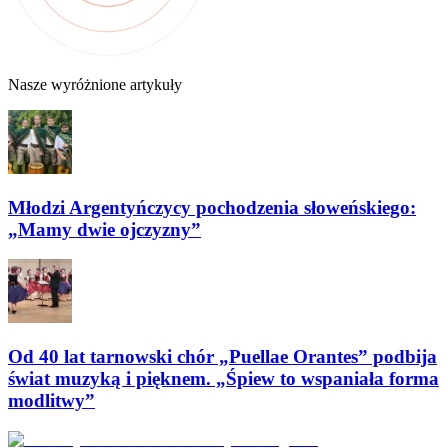
Nasze wyróżnione artykuły
Młodzi Argentyńczycy pochodzenia słoweńskiego:
„Mamy dwie ojczyzny”
Od 40 lat tarnowski chór „Puellae Orantes” podbija
świat muzyką i pięknem. „Śpiew to wspaniała forma
modlitwy”