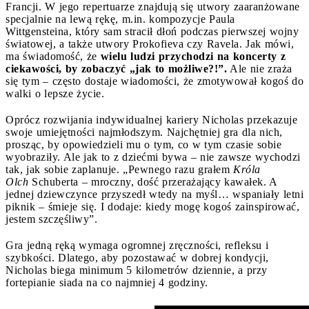
Francji. W jego repertuarze znajdują się utwory zaaranżowane
specjalnie na lewą rękę, m.in. kompozycje Paula
Wittgensteina, który sam stracił dłoń podczas pierwszej wojny
światowej, a także utwory Prokofieva czy Ravela. Jak mówi,
ma świadomość, że
wielu ludzi przychodzi na koncerty z
ciekawości, by zobaczyć „jak to możliwe?!”.
Ale nie zraża
się tym – często dostaje wiadomości, że zmotywował kogoś do
walki o lepsze życie.
Oprócz rozwijania indywidualnej kariery Nicholas przekazuje
swoje umiejętności najmłodszym. Najchętniej gra dla nich,
prosząc, by opowiedzieli mu o tym, co w tym czasie sobie
wyobraziły. Ale jak to z dziećmi bywa – nie zawsze wychodzi
tak, jak sobie zaplanuje. „Pewnego razu grałem
Króla
Olch
Schuberta – mroczny, dość przerażający kawałek. A
jednej dziewczynce przyszedł wtedy na myśl… wspaniały letni
piknik – śmieje się. I dodaje: kiedy mogę kogoś zainspirować,
jestem szczęśliwy”.
Gra jedną ręką wymaga ogromnej zręczności, refleksu i
szybkości. Dlatego, aby pozostawać w dobrej kondycji,
Nicholas biega minimum 5 kilometrów dziennie, a przy
fortepianie siada na co najmniej 4 godziny.