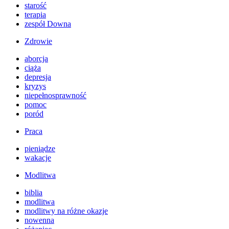
starość
terapia
zespół Downa
Zdrowie
aborcja
ciąża
depresja
kryzys
niepełnosprawność
pomoc
poród
Praca
pieniądze
wakacje
Modlitwa
biblia
modlitwa
modlitwy na różne okazje
nowenna