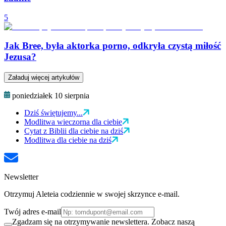
5
Jak Bree, była aktorka porno, odkryła czystą miłość
​​Jezusa?
Załaduj więcej artykułów
poniedziałek 10 sierpnia
Dziś świętujemy...
Modlitwa wieczorna dla ciebie
Cytat z Biblii dla ciebie na dziś
Modlitwa dla ciebie na dziś
Newsletter
Otrzymuj Aleteia codziennie w swojej skrzynce e-mail.
Twój adres e-mail
Zgadzam się na otrzymywanie newslettera. Zobacz naszą