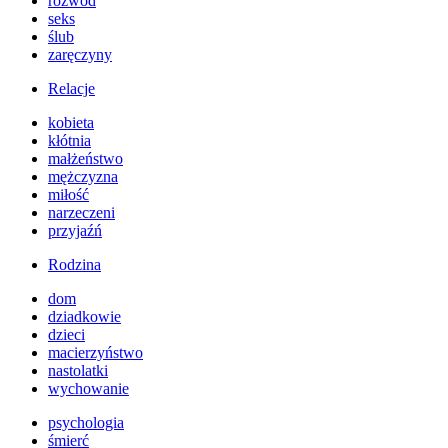
rozwód
seks
ślub
zaręczyny
Relacje
kobieta
kłótnia
małżeństwo
mężczyzna
miłość
narzeczeni
przyjaźń
Rodzina
dom
dziadkowie
dzieci
macierzyństwo
nastolatki
wychowanie
psychologia
śmierć