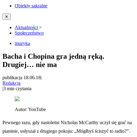
Obiekty sakralne
✕
Aktualności
>
Społeczeństwo
muzyka
Bacha i Chopina gra jedną ręką.
Drugiej… nie ma
publikacja 18.06.18
|
Redakcja
|
3
min czytania
Autor:
YouTube
Pewnego razu, gdy nastoletni Nicholas McCarthy uczył się grać na
pianinie, usłyszał z drugiego pokoju: „Mógłbyś ściszyć to radio?”.