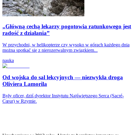
„Główną cechą lekarzy pogotowia ratunkowego jest
radość z działania”
W przychodni, w helikopterze czy wysoko w górach każdego dnia
można spotkać się z nierozerwalnym związkiem...
nauka
Od wojska do sal lekcyjnych — niezwykła droga
Oliviera Lamorila
Były oficer, dziś dyrektor Instytutu Najświętszego Serca (Sacré-
Cœur) w Rzymie.