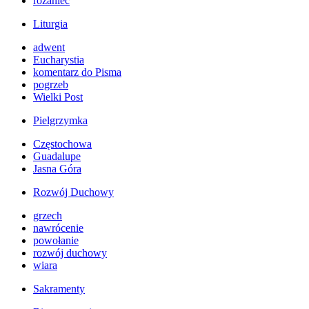
różaniec
Liturgia
adwent
Eucharystia
komentarz do Pisma
pogrzeb
Wielki Post
Pielgrzymka
Częstochowa
Guadalupe
Jasna Góra
Rozwój Duchowy
grzech
nawrócenie
powołanie
rozwój duchowy
wiara
Sakramenty