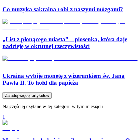
Co muzyka sakralna robi z naszymi mózgami?
„List z płonącego miasta” – piosenka, która daje
nadzieję w okrutnej rzeczywistości
Ukraina wybije monetę z wizerunkiem św. Jana
Pawła II. To hołd dla papieża
Załaduj więcej artykułów
Najczęściej czytane w tej kategorii w tym miesiącu
1