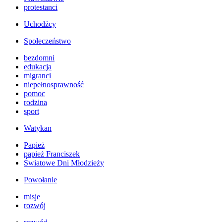
protestanci
Uchodźcy
Społeczeństwo
bezdomni
edukacja
migranci
niepełnosprawność
pomoc
rodzina
sport
Watykan
Papież
papież Franciszek
Światowe Dni Młodzieży
Powołanie
misje
rozwój