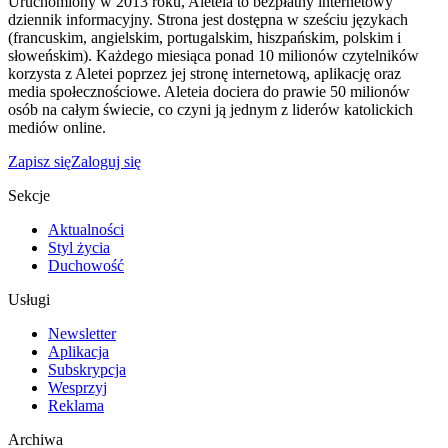
Uruchomiony w 2013 roku, Aleteia to bezpłatny internetowy
dziennik informacyjny. Strona jest dostępna w sześciu językach
(francuskim, angielskim, portugalskim, hiszpańskim, polskim i
słoweńskim). Każdego miesiąca ponad 10 milionów czytelników
korzysta z Aletei poprzez jej stronę internetową, aplikację oraz
media społecznościowe. Aleteia dociera do prawie 50 milionów
osób na całym świecie, co czyni ją jednym z liderów katolickich
mediów online.
Zapisz się
Zaloguj się
Sekcje
Aktualności
Styl życia
Duchowość
Usługi
Newsletter
Aplikacja
Subskrypcja
Wesprzyj
Reklama
Archiwa