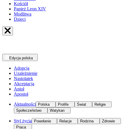
Kościół
Papież Leon XIV
Modlitwa
Dzieci
Edycja
polska
Adopcja
Uzależnienie
Nastolatek
Akceptacja
Anioł
Apostoł
Aktualności
Polska
Prolife
Świat
Religie
Społeczeństwo
Watykan
Styl życia
Powołanie
Relacje
Rodzina
Zdrowie
Praca