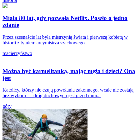
historia
Miała 80 lat, gdy pozwała Netflix. Poszło o jedno
zdanie
Przez szesnaście lat była mistrzynią świata i pierwszą kobietą w
historii z tytułem arcymistrza szachowego....
macierzyństwo
Można być karmelitanką, mając męża i dzieci? Ona
jest
Katolicy, którzy nie czują powołania zakonnego, wcale nie zostają
bez wyboru — dróg duchowych jest przed nimi...
góry