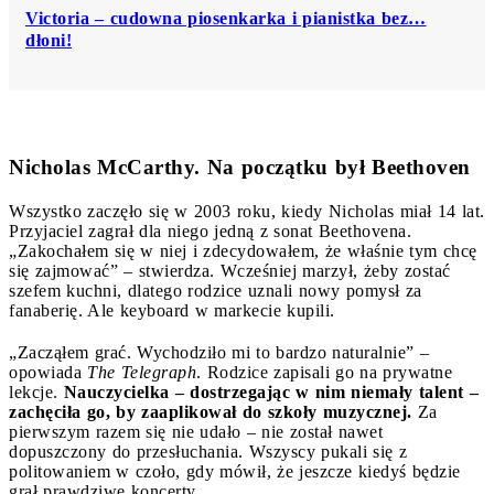
Victoria – cudowna piosenkarka i pianistka bez…
dłoni!
Nicholas McCarthy. Na początku był Beethoven
Wszystko zaczęło się w 2003 roku, kiedy Nicholas miał 14 lat.
Przyjaciel zagrał dla niego jedną z sonat Beethovena.
„Zakochałem się w niej i zdecydowałem, że właśnie tym chcę
się zajmować” – stwierdza. Wcześniej marzył, żeby zostać
szefem kuchni, dlatego rodzice uznali nowy pomysł za
fanaberię. Ale keyboard w markecie kupili.
„Zacząłem grać. Wychodziło mi to bardzo naturalnie” –
opowiada
The Telegraph
. Rodzice zapisali go na prywatne
lekcje.
Nauczycielka – dostrzegając w nim niemały talent –
zachęciła go, by zaaplikował do szkoły muzycznej.
Za
pierwszym razem się nie udało – nie został nawet
dopuszczony do przesłuchania. Wszyscy pukali się z
politowaniem w czoło, gdy mówił, że jeszcze kiedyś będzie
grał prawdziwe koncerty.