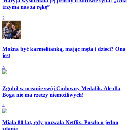
Maryja wysłuchała jej prośby o zdrowie syna: „Ona
trzyma nas za rękę”
2
Można być karmelitanką, mając męża i dzieci? Ona
jest
3
Zgubił w oceanie swój Cudowny Medalik. Ale dla
Boga nie ma rzeczy niemożliwych!
4
Miała 80 lat, gdy pozwała Netflix. Poszło o jedno
zdanie