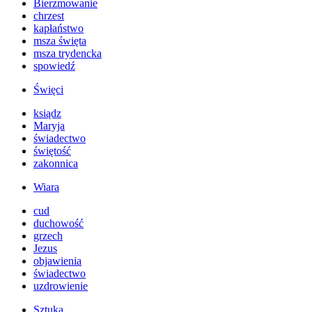
Bierzmowanie
chrzest
kapłaństwo
msza święta
msza trydencka
spowiedź
Święci
ksiądz
Maryja
świadectwo
świętość
zakonnica
Wiara
cud
duchowość
grzech
Jezus
objawienia
świadectwo
uzdrowienie
Sztuka