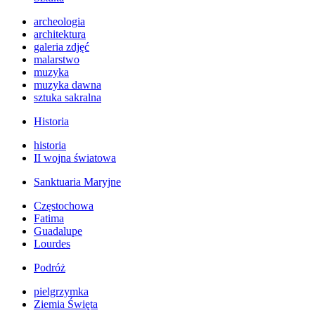
archeologia
architektura
galeria zdjęć
malarstwo
muzyka
muzyka dawna
sztuka sakralna
Historia
historia
II wojna światowa
Sanktuaria Maryjne
Częstochowa
Fatima
Guadalupe
Lourdes
Podróż
pielgrzymka
Ziemia Święta