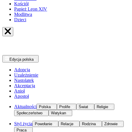
Kościół
Papież Leon XIV
Modlitwa
Dzieci
Edycja
polska
Adopcja
Uzależnienie
Nastolatek
Akceptacja
Anioł
Apostoł
Aktualności
Polska
Prolife
Świat
Religie
Społeczeństwo
Watykan
Styl życia
Powołanie
Relacje
Rodzina
Zdrowie
Praca