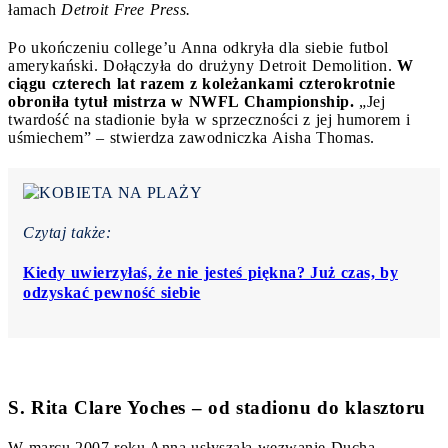
łamach
Detroit Free Press.
Po ukończeniu college’u Anna odkryła dla siebie futbol
amerykański. Dołączyła do drużyny Detroit Demolition.
W
ciągu czterech lat razem z koleżankami czterokrotnie
obroniła tytuł mistrza w NWFL Championship.
„Jej
twardość na stadionie była w sprzeczności z jej humorem i
uśmiechem” – stwierdza zawodniczka Aisha Thomas.
Czytaj także:
Kiedy uwierzyłaś, że nie jesteś piękna? Już czas, by
odzyskać pewność siebie
S. Rita Clare Yoches – od stadionu do klasztoru
W marcu 2007 roku Anna usłyszała wezwanie Ducha