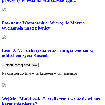
przeżyłby Powstania Warszawskiego…
Powstanie Warszawskie: Wierzę, że Maryja
wyciągnęła nas z piwnicy
Leon XIV: Eucharystia oraz Liturgia Godzin są
oddechem życia Kościoła
Załaduj więcej artykułów
Najczęściej czytane w tej kategorii w tym miesiącu
1
Wejście „Matki ssaka”, czyli czemu wciąż dziwi nas
karmienie piersią?