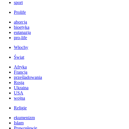
sport
Prolife
aborcja
bioetyka
eutanazja
pro-life
Włochy
Świat
Afryka
Francja
prześladowania
Rosja
Ukraina
USA
wojna
Religie
ekumenizm
Islam
Prawosławie