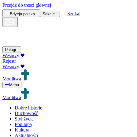
Przejdz do tresci glownej
Szukaj
Edycja
polska
Sekcje
Usługi
Wesprzyj
Rejestr
Wesprzyj
Modlitwa
Menu
Modlitwa
Dobre historie
Duchowość
Styl życia
Pod lupą
Kultura
Aktualności