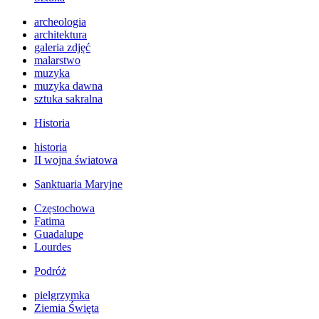
archeologia
architektura
galeria zdjęć
malarstwo
muzyka
muzyka dawna
sztuka sakralna
Historia
historia
II wojna światowa
Sanktuaria Maryjne
Częstochowa
Fatima
Guadalupe
Lourdes
Podróż
pielgrzymka
Ziemia Święta