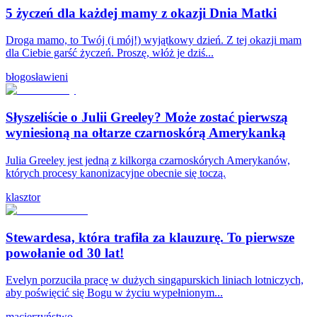
5 życzeń dla każdej mamy z okazji Dnia Matki
Droga mamo, to Twój (i mój!) wyjątkowy dzień. Z tej okazji mam
dla Ciebie garść życzeń. Proszę, włóż je dziś...
błogosławieni
Słyszeliście o Julii Greeley? Może zostać pierwszą
wyniesioną na ołtarze czarnoskórą Amerykanką
Julia Greeley jest jedną z kilkorga czarnoskórych Amerykanów,
których procesy kanonizacyjne obecnie się toczą.
klasztor
Stewardesa, która trafiła za klauzurę. To pierwsze
powołanie od 30 lat!
Evelyn porzuciła pracę w dużych singapurskich liniach lotniczych,
aby poświęcić się Bogu w życiu wypełnionym...
macierzyństwo