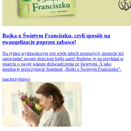
Bajka o Świętym Franciszku, czyli sposób na
ewangelizację poprzez zabawę!
Na rynku wydawniczym jest wiele takich propozycji, możecie też
opowiadać swoim dzieciom bajki sami! Budując je na przykład w
oparciu o swoje własne doświadczenia ze świętymi. A jako
inspirację przeczytajcie fragment „Bajki o Świętym Franciszku”.
macierzyństwo