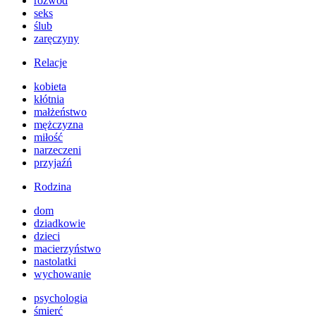
rozwód
seks
ślub
zaręczyny
Relacje
kobieta
kłótnia
małżeństwo
mężczyzna
miłość
narzeczeni
przyjaźń
Rodzina
dom
dziadkowie
dzieci
macierzyństwo
nastolatki
wychowanie
psychologia
śmierć