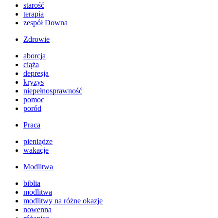
starość
terapia
zespół Downa
Zdrowie
aborcja
ciąża
depresja
kryzys
niepełnosprawność
pomoc
poród
Praca
pieniądze
wakacje
Modlitwa
biblia
modlitwa
modlitwy na różne okazje
nowenna