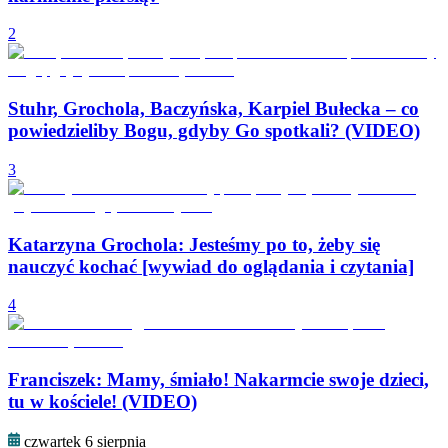
2
Stuhr, Grochola, Baczyńska, Karpiel Bułecka – co
powiedzieliby Bogu, gdyby Go spotkali? (VIDEO)
3
Katarzyna Grochola: Jesteśmy po to, żeby się
nauczyć kochać [wywiad do oglądania i czytania]
4
Franciszek: Mamy, śmiało! Nakarmcie swoje dzieci,
tu w kościele! (VIDEO)
czwartek 6 sierpnia