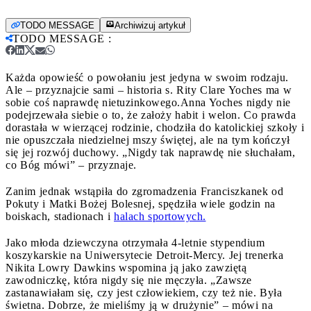
TODO MESSAGE
Archiwizuj artykuł
TODO MESSAGE
:
Każda opowieść o powołaniu jest jedyna w swoim rodzaju.
Ale – przyznajcie sami – historia s. Rity Clare Yoches ma w
sobie coś naprawdę nietuzinkowego.
Anna Yoches nigdy nie
podejrzewała siebie o to, że założy habit i welon. Co prawda
dorastała w wierzącej rodzinie, chodziła do katolickiej szkoły i
nie opuszczała niedzielnej mszy świętej, ale na tym kończył
się jej rozwój duchowy. „Nigdy tak naprawdę nie słuchałam,
co Bóg mówi” – przyznaje.
Zanim jednak wstąpiła do zgromadzenia Franciszkanek od
Pokuty i Matki Bożej Bolesnej, spędziła wiele godzin na
boiskach, stadionach i
halach sportowych.
Jako młoda dziewczyna otrzymała 4-letnie stypendium
koszykarskie na Uniwersytecie Detroit-Mercy. Jej trenerka
Nikita Lowry Dawkins wspomina ją jako zawziętą
zawodniczkę, która nigdy się nie męczyła. „Zawsze
zastanawiałam się, czy jest człowiekiem, czy też nie. Była
świetna. Dobrze, że mieliśmy ją w drużynie” – mówi na