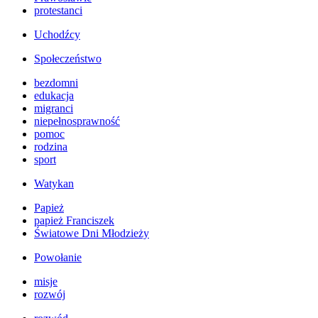
protestanci
Uchodźcy
Społeczeństwo
bezdomni
edukacja
migranci
niepełnosprawność
pomoc
rodzina
sport
Watykan
Papież
papież Franciszek
Światowe Dni Młodzieży
Powołanie
misje
rozwój