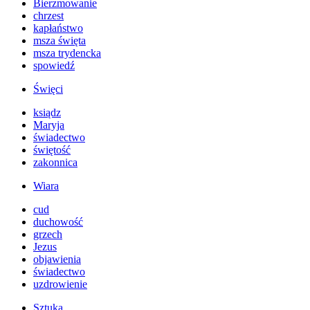
Bierzmowanie
chrzest
kapłaństwo
msza święta
msza trydencka
spowiedź
Święci
ksiądz
Maryja
świadectwo
świętość
zakonnica
Wiara
cud
duchowość
grzech
Jezus
objawienia
świadectwo
uzdrowienie
Sztuka