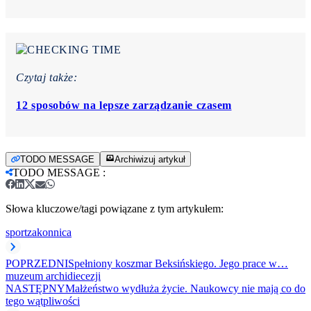
Czytaj także:
12 sposobów na lepsze zarządzanie czasem
TODO MESSAGE
Archiwizuj artykuł
TODO MESSAGE
:
Słowa kluczowe/tagi powiązane z tym artykułem:
sport
zakonnica
POPRZEDNI
Spełniony koszmar Beksińskiego. Jego prace w…
muzeum archidiecezji
NASTĘPNY
Małżeństwo wydłuża życie. Naukowcy nie mają co do
tego wątpliwości