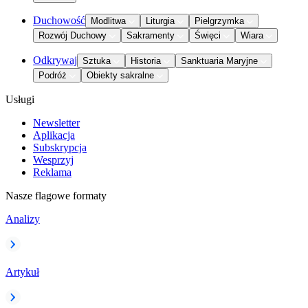
Duchowość
Modlitwa
Liturgia
Pielgrzymka
Rozwój Duchowy
Sakramenty
Święci
Wiara
Odkrywaj
Sztuka
Historia
Sanktuaria Maryjne
Podróż
Obiekty sakralne
Usługi
Newsletter
Aplikacja
Subskrypcja
Wesprzyj
Reklama
Nasze flagowe formaty
Analizy
Artykuł