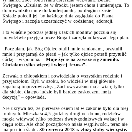
Świętego. „Czułam, że w środku jestem chora i umierająca. To
doprowadziło mnie do konfesjonału, po długim czasie”.
Ksiądz polecił jej, by każdego dnia zaglądała do Pisma
Świętego i zaczęła uczestniczyć w codziennej adoracji.
I to właśnie podczas jednej z takich modlitw poczuła się
prawdziwie przyjęta przez Boga i zaczęła odkrywać Jego plan.
„Poczułam, jak Bóg Ojciec otulił mnie ramionami, przytulił
mnie i przygarnął do piersi – jak tylko ojciec potrafi przytulić
córkę – wspomina. –
Moje życie na zawsze się zmieniło.
Chciałam tylko więcej i więcej Jezusa”.
Zerwała z chłopakiem i powiedziała o wszystkim rodzinie i
przyjaciołom. Byli w szoku, bo widzieli w niej głównie
zapaloną imprezowiczkę. „Zachowywałam moją wiarę tylko
dla siebie, dlatego ludzie byli bardzo zaskoczeni moją
decyzją” – opowiada.
Nie ukrywa też, że pierwsze osiem lat w zakonie było dla niej
trudnych. Mieszkała 4,5 godziny drogi od domu, rodziców
mogła widywać tylko podczas dwutygodniowych wakacji w
ciągu roku. Ale choć początkowo miała wątpliwości, teraz nie
ma po nich śladu.
30 czerwca 2018 r. złoży śluby wieczyste.