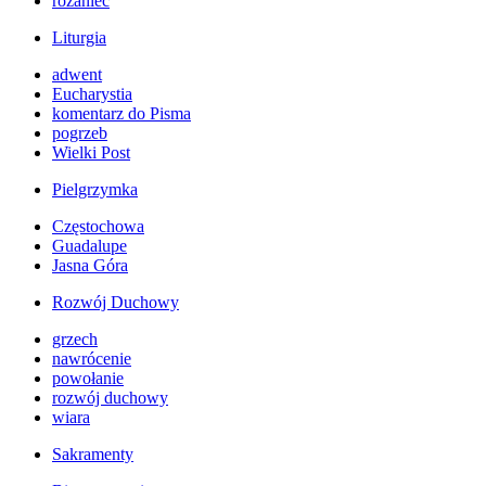
różaniec
Liturgia
adwent
Eucharystia
komentarz do Pisma
pogrzeb
Wielki Post
Pielgrzymka
Częstochowa
Guadalupe
Jasna Góra
Rozwój Duchowy
grzech
nawrócenie
powołanie
rozwój duchowy
wiara
Sakramenty