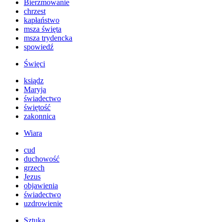
Bierzmowanie
chrzest
kapłaństwo
msza święta
msza trydencka
spowiedź
Święci
ksiądz
Maryja
świadectwo
świętość
zakonnica
Wiara
cud
duchowość
grzech
Jezus
objawienia
świadectwo
uzdrowienie
Sztuka