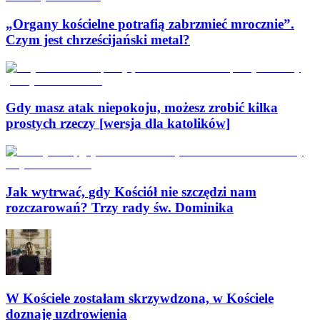
„Organy kościelne potrafią zabrzmieć mrocznie”.
Czym jest chrześcijański metal?
Gdy masz atak niepokoju, możesz zrobić kilka
prostych rzeczy [wersja dla katolików]
Jak wytrwać, gdy Kościół nie szczędzi nam
rozczarowań? Trzy rady św. Dominika
W Kościele zostałam skrzywdzona, w Kościele
doznaję uzdrowienia