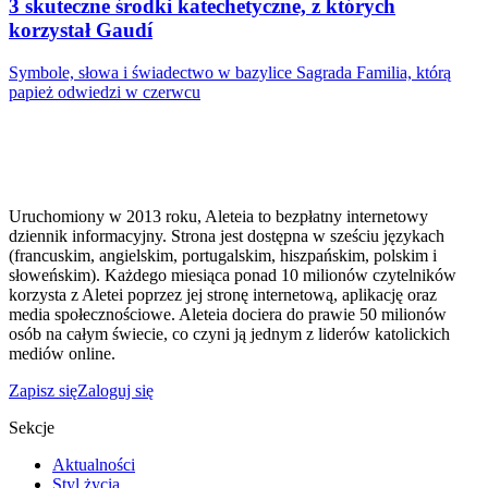
3 skuteczne środki katechetyczne, z których
korzystał Gaudí
Symbole, słowa i świadectwo w bazylice Sagrada Familia, którą
papież odwiedzi w czerwcu
Uruchomiony w 2013 roku, Aleteia to bezpłatny internetowy
dziennik informacyjny. Strona jest dostępna w sześciu językach
(francuskim, angielskim, portugalskim, hiszpańskim, polskim i
słoweńskim). Każdego miesiąca ponad 10 milionów czytelników
korzysta z Aletei poprzez jej stronę internetową, aplikację oraz
media społecznościowe. Aleteia dociera do prawie 50 milionów
osób na całym świecie, co czyni ją jednym z liderów katolickich
mediów online.
Zapisz się
Zaloguj się
Sekcje
Aktualności
Styl życia