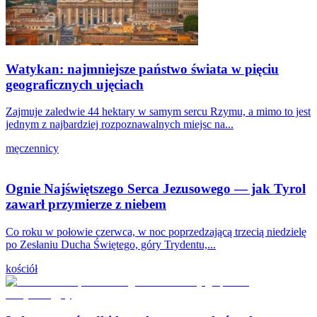
Watykan: najmniejsze państwo świata w pięciu
geograficznych ujęciach
Zajmuje zaledwie 44 hektary w samym sercu Rzymu, a mimo to jest
jednym z najbardziej rozpoznawalnych miejsc na...
męczennicy
Ognie Najświętszego Serca Jezusowego — jak Tyrol
zawarł przymierze z niebem
Co roku w połowie czerwca, w noc poprzedzającą trzecią niedzielę
po Zesłaniu Ducha Świętego, góry Trydentu,...
kościół