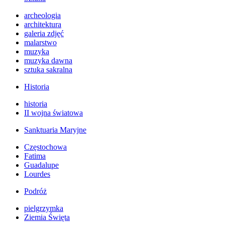
archeologia
architektura
galeria zdjęć
malarstwo
muzyka
muzyka dawna
sztuka sakralna
Historia
historia
II wojna światowa
Sanktuaria Maryjne
Częstochowa
Fatima
Guadalupe
Lourdes
Podróż
pielgrzymka
Ziemia Święta