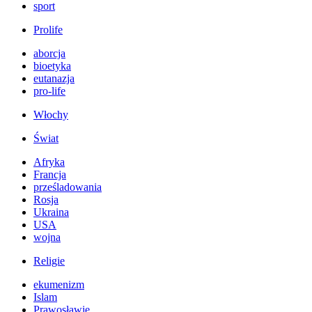
sport
Prolife
aborcja
bioetyka
eutanazja
pro-life
Włochy
Świat
Afryka
Francja
prześladowania
Rosja
Ukraina
USA
wojna
Religie
ekumenizm
Islam
Prawosławie