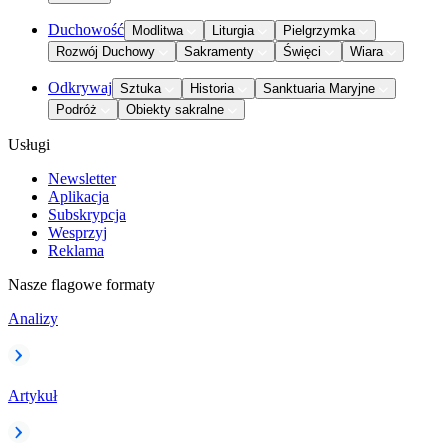
Duchowość
Modlitwa
Liturgia
Pielgrzymka
Rozwój Duchowy
Sakramenty
Święci
Wiara
Odkrywaj
Sztuka
Historia
Sanktuaria Maryjne
Podróż
Obiekty sakralne
Usługi
Newsletter
Aplikacja
Subskrypcja
Wesprzyj
Reklama
Nasze flagowe formaty
Analizy
Artykuł