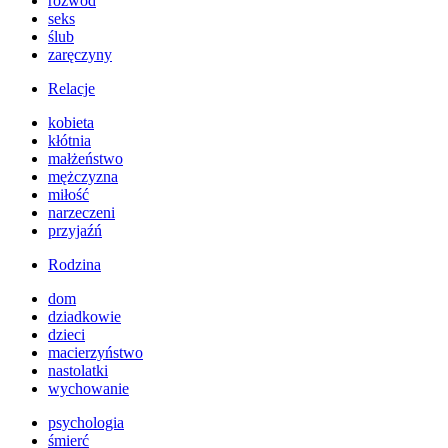
rozwód
seks
ślub
zaręczyny
Relacje
kobieta
kłótnia
małżeństwo
mężczyzna
miłość
narzeczeni
przyjaźń
Rodzina
dom
dziadkowie
dzieci
macierzyństwo
nastolatki
wychowanie
psychologia
śmierć