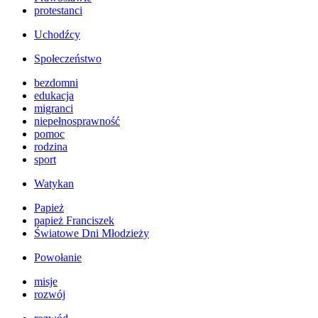
protestanci
Uchodźcy
Społeczeństwo
bezdomni
edukacja
migranci
niepełnosprawność
pomoc
rodzina
sport
Watykan
Papież
papież Franciszek
Światowe Dni Młodzieży
Powołanie
misje
rozwój