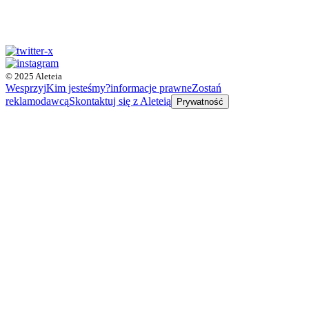
© 2025 Aleteia
Wesprzyj
Kim jesteśmy?
informacje prawne
Zostań
reklamodawcą
Skontaktuj się z Aleteią
Prywatność