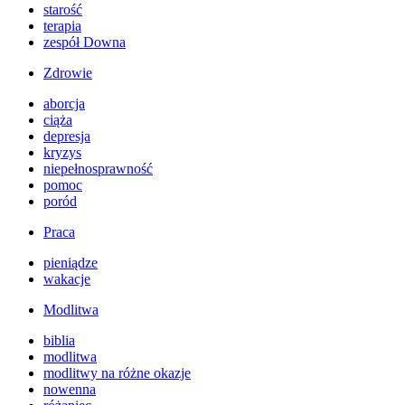
starość
terapia
zespół Downa
Zdrowie
aborcja
ciąża
depresja
kryzys
niepełnosprawność
pomoc
poród
Praca
pieniądze
wakacje
Modlitwa
biblia
modlitwa
modlitwy na różne okazje
nowenna