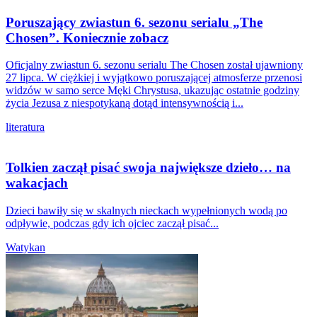
Poruszający zwiastun 6. sezonu serialu „The
Chosen”. Koniecznie zobacz
Oficjalny zwiastun 6. sezonu serialu The Chosen został ujawniony
27 lipca. W ciężkiej i wyjątkowo poruszającej atmosferze przenosi
widzów w samo serce Męki Chrystusa, ukazując ostatnie godziny
życia Jezusa z niespotykaną dotąd intensywnością i...
literatura
Tolkien zaczął pisać swoja największe dzieło… na
wakacjach
Dzieci bawiły się w skalnych nieckach wypełnionych wodą po
odpływie, podczas gdy ich ojciec zaczął pisać...
Watykan