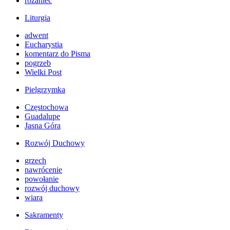
różaniec
Liturgia
adwent
Eucharystia
komentarz do Pisma
pogrzeb
Wielki Post
Pielgrzymka
Częstochowa
Guadalupe
Jasna Góra
Rozwój Duchowy
grzech
nawrócenie
powołanie
rozwój duchowy
wiara
Sakramenty