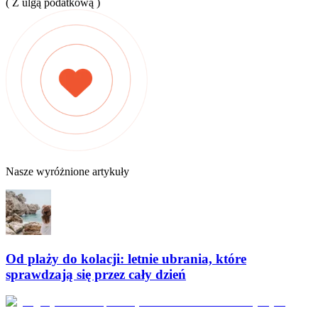
( Z ulgą podatkową )
Nasze wyróżnione artykuły
Od plaży do kolacji: letnie ubrania, które
sprawdzają się przez cały dzień