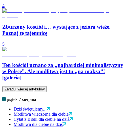
4
Zburzony kościół i… wystające z jeziora wieże.
Poznaj tę tajemnicę
5
Ten kościół uznano za „najbardziej minimalistyczny
w Polsce”. Ale modlitwa jest tu „na maksa”!
[galeria]
Załaduj więcej artykułów
piątek 7 sierpnia
Dziś świętujemy...
Modlitwa wieczorna dla ciebie
Cytat z Biblii dla ciebie na dziś
Modlitwa dla ciebie na dziś