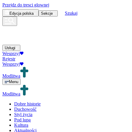
Przejdz do tresci glownej
Szukaj
Edycja
polska
Sekcje
Usługi
Wesprzyj
Rejestr
Wesprzyj
Modlitwa
Menu
Modlitwa
Dobre historie
Duchowość
Styl życia
Pod lupą
Kultura
Aktualności