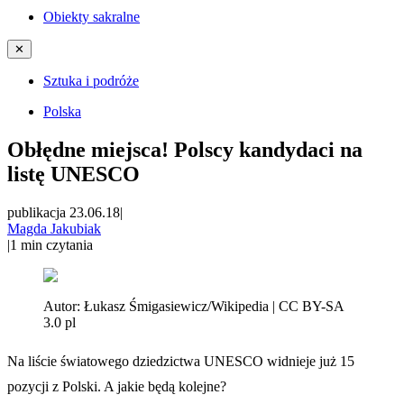
Obiekty sakralne
✕
Sztuka i podróże
Polska
Obłędne miejsca! Polscy kandydaci na
listę UNESCO
publikacja 23.06.18
|
Magda Jakubiak
|
1
min czytania
Autor:
Łukasz Śmigasiewicz/Wikipedia | CC BY-SA
3.0 pl
Na liście światowego dziedzictwa UNESCO widnieje już 15
pozycji z Polski. A jakie będą kolejne?