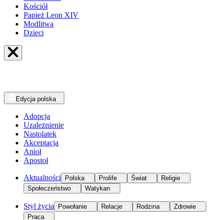
Kościół
Papież Leon XIV
Modlitwa
Dzieci
Edycja
polska
Adopcja
Uzależnienie
Nastolatek
Akceptacja
Anioł
Apostoł
Aktualności
Polska
Prolife
Świat
Religie
Społeczeństwo
Watykan
Styl życia
Powołanie
Relacje
Rodzina
Zdrowie
Praca