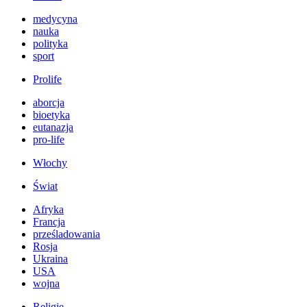
medycyna
nauka
polityka
sport
Prolife
aborcja
bioetyka
eutanazja
pro-life
Włochy
Świat
Afryka
Francja
prześladowania
Rosja
Ukraina
USA
wojna
Religie