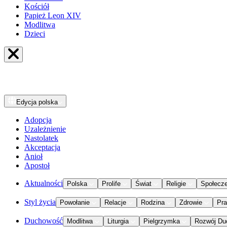
Kościół
Papież Leon XIV
Modlitwa
Dzieci
Edycja
polska
Adopcja
Uzależnienie
Nastolatek
Akceptacja
Anioł
Apostoł
Aktualności
Polska
Prolife
Świat
Religie
Społecz
Styl życia
Powołanie
Relacje
Rodzina
Zdrowie
Pr
Duchowość
Modlitwa
Liturgia
Pielgrzymka
Rozwój Du