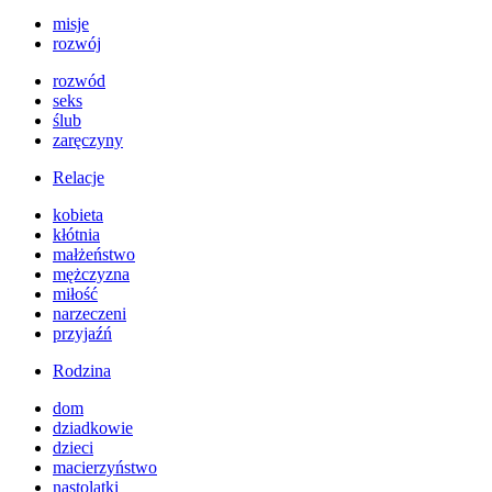
misje
rozwój
rozwód
seks
ślub
zaręczyny
Relacje
kobieta
kłótnia
małżeństwo
mężczyzna
miłość
narzeczeni
przyjaźń
Rodzina
dom
dziadkowie
dzieci
macierzyństwo
nastolatki