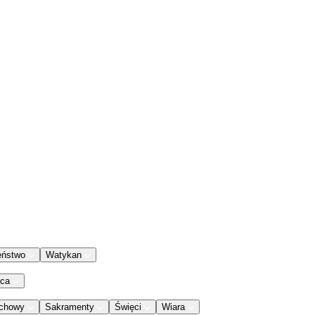
eństwo
Watykan
aca
chowy
Sakramenty
Święci
Wiara