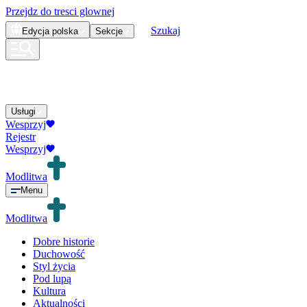
Przejdz do tresci glownej
Szukaj
Edycja
polska
Sekcje
Usługi
Wesprzyj
Rejestr
Wesprzyj
Modlitwa
Menu
Modlitwa
Dobre historie
Duchowość
Styl życia
Pod lupą
Kultura
Aktualności