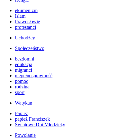
ekumenizm
Islam
Prawosławie
protestanci
Uchodźcy
Społeczeństwo
bezdomni
edukacja
migranci
niepełnosprawność
pomoc
rodzina
sport
Watykan
Papież
papież Franciszek
Światowe Dni Młodzieży
Powołanie