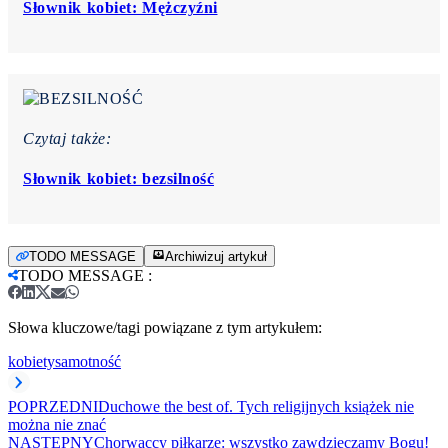
Słownik kobiet: Mężczyźni
Czytaj także:
Słownik kobiet: bezsilność
TODO MESSAGE
Archiwizuj artykuł
TODO MESSAGE
:
Słowa kluczowe/tagi powiązane z tym artykułem:
kobiety
samotność
POPRZEDNI
Duchowe the best of. Tych religijnych książek nie
można nie znać
NASTĘPNY
Chorwaccy piłkarze: wszystko zawdzięczamy Bogu!