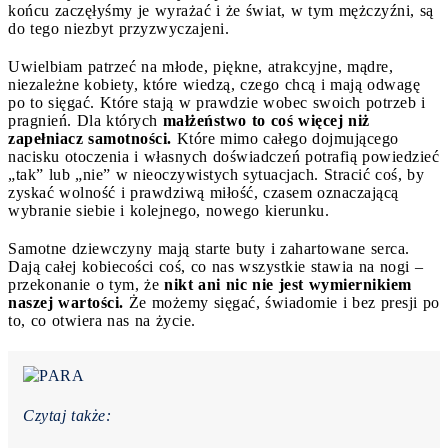
końcu zaczęłyśmy je wyrażać i że świat, w tym mężczyźni, są
do tego niezbyt przyzwyczajeni.
Uwielbiam patrzeć na młode, piękne, atrakcyjne, mądre,
niezależne kobiety, które wiedzą, czego chcą i mają odwagę
po to sięgać. Które stają w prawdzie wobec swoich potrzeb i
pragnień. Dla których
małżeństwo to coś więcej niż
zapełniacz samotności.
Które mimo całego dojmującego
nacisku otoczenia i własnych doświadczeń potrafią powiedzieć
„tak” lub „nie” w nieoczywistych sytuacjach. Stracić coś, by
zyskać wolność i prawdziwą miłość, czasem oznaczającą
wybranie siebie i kolejnego, nowego kierunku.
Samotne dziewczyny mają starte buty i zahartowane serca.
Dają całej kobiecości coś, co nas wszystkie stawia na nogi –
przekonanie o tym, że
nikt ani nic nie jest wymiernikiem
naszej wartości.
Że możemy sięgać, świadomie i bez presji po
to, co otwiera nas na życie.
Czytaj także: