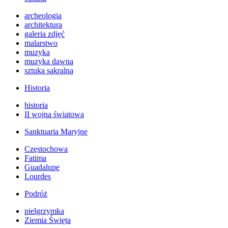
archeologia
architektura
galeria zdjęć
malarstwo
muzyka
muzyka dawna
sztuka sakralna
Historia
historia
II wojna światowa
Sanktuaria Maryjne
Częstochowa
Fatima
Guadalupe
Lourdes
Podróż
pielgrzymka
Ziemia Święta