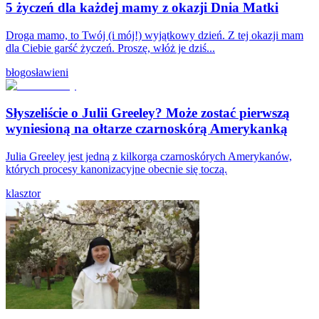
5 życzeń dla każdej mamy z okazji Dnia Matki
Droga mamo, to Twój (i mój!) wyjątkowy dzień. Z tej okazji mam
dla Ciebie garść życzeń. Proszę, włóż je dziś...
błogosławieni
Słyszeliście o Julii Greeley? Może zostać pierwszą
wyniesioną na ołtarze czarnoskórą Amerykanką
Julia Greeley jest jedną z kilkorga czarnoskórych Amerykanów,
których procesy kanonizacyjne obecnie się toczą.
klasztor