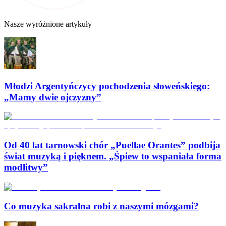
Nasze wyróżnione artykuły
Młodzi Argentyńczycy pochodzenia słoweńskiego:
„Mamy dwie ojczyzny”
Od 40 lat tarnowski chór „Puellae Orantes” podbija
świat muzyką i pięknem. „Śpiew to wspaniała forma
modlitwy”
Co muzyka sakralna robi z naszymi mózgami?