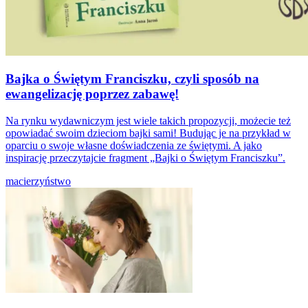
Bajka o Świętym Franciszku, czyli sposób na
ewangelizację poprzez zabawę!
Na rynku wydawniczym jest wiele takich propozycji, możecie też
opowiadać swoim dzieciom bajki sami! Budując je na przykład w
oparciu o swoje własne doświadczenia ze świętymi. A jako
inspirację przeczytajcie fragment „Bajki o Świętym Franciszku”.
macierzyństwo