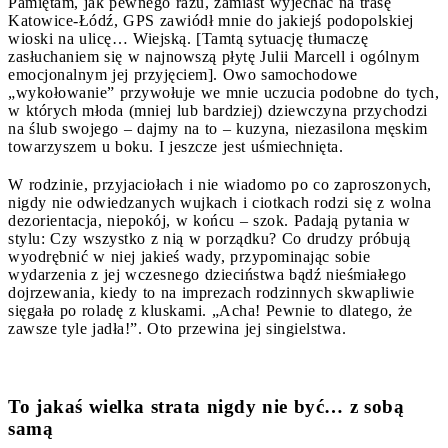
Pamiętam, jak pewnego razu, zamiast wyjechać na trasę
Katowice-Łódź, GPS zawiódł mnie do jakiejś podopolskiej
wioski na ulicę… Wiejską. [Tamtą sytuację tłumaczę
zasłuchaniem się w najnowszą płytę Julii Marcell i ogólnym
emocjonalnym jej przyjęciem]. Owo samochodowe
„wykołowanie” przywołuje we mnie uczucia podobne do tych,
w których młoda (mniej lub bardziej) dziewczyna przychodzi
na ślub swojego – dajmy na to – kuzyna, niezasilona męskim
towarzyszem u boku. I jeszcze jest uśmiechnięta.
W rodzinie, przyjaciołach i nie wiadomo po co zaproszonych,
nigdy nie odwiedzanych wujkach i ciotkach rodzi się z wolna
dezorientacja, niepokój, w końcu – szok. Padają pytania w
stylu: Czy wszystko z nią w porządku? Co drudzy próbują
wyodrębnić w niej jakieś wady, przypominając sobie
wydarzenia z jej wczesnego dzieciństwa bądź nieśmiałego
dojrzewania, kiedy to na imprezach rodzinnych skwapliwie
sięgała po roladę z kluskami. „Acha! Pewnie to dlatego, że
zawsze tyle jadła!”. Oto przewina jej singielstwa.
To jakaś wielka strata nigdy nie być… z sobą
samą