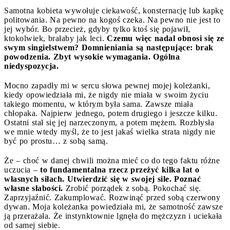
Samotna kobieta wywołuje ciekawość, konsternację lub kapkę
politowania. Na pewno na kogoś czeka. Na pewno nie jest to
jej wybór. Bo przecież, gdyby tylko ktoś się pojawił,
ktokolwiek, brałaby jak leci.
Czemu więc nadal obnosi się ze
swym singielstwem? Domnieniania są następujące: brak
powodzenia. Zbyt wysokie wymagania. Ogólna
niedyspozycja.
Mocno zapadły mi w sercu słowa pewnej mojej koleżanki,
kiedy opowiedziała mi, że nigdy nie miała w swoim życiu
takiego momentu, w którym była sama. Zawsze miała
chłopaka. Najpierw jednego, potem drugiego i jeszcze kilku.
Ostatni stał się jej narzeczonym, a potem mężem. Rozbłysła
we mnie wtedy myśl, że to jest jakaś wielka strata nigdy nie
być po prostu… z sobą samą.
Że – choć w danej chwili można mieć co do tego faktu różne
uczucia –
to fundamentalna rzecz przeżyć kilka lat o
własnych siłach. Utwierdzić się w swojej sile. Poznać
własne słabości.
Zrobić porządek z sobą. Pokochać się.
Zaprzyjaźnić. Zakumplować. Rozwinąć przed sobą czerwony
dywan. Moja koleżanka powiedziała mi, że samotność zawsze
ją przerażała. Że instynktownie lgnęła do mężczyzn i uciekała
od samej siebie.