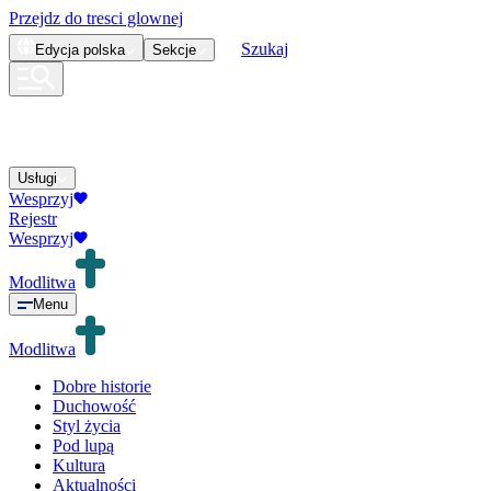
Przejdz do tresci glownej
Szukaj
Edycja
polska
Sekcje
Usługi
Wesprzyj
Rejestr
Wesprzyj
Modlitwa
Menu
Modlitwa
Dobre historie
Duchowość
Styl życia
Pod lupą
Kultura
Aktualności