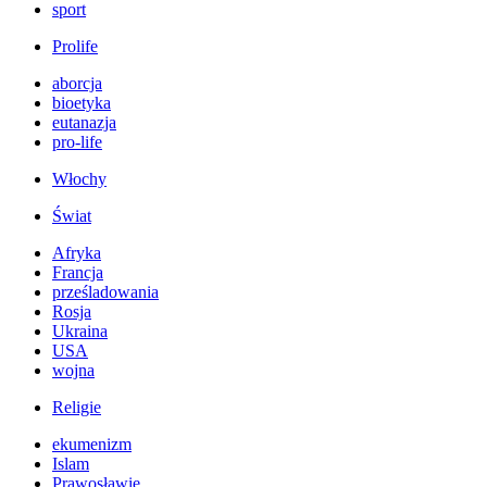
sport
Prolife
aborcja
bioetyka
eutanazja
pro-life
Włochy
Świat
Afryka
Francja
prześladowania
Rosja
Ukraina
USA
wojna
Religie
ekumenizm
Islam
Prawosławie