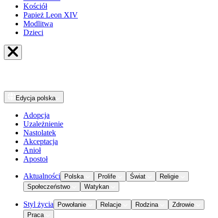
Kościół
Papież Leon XIV
Modlitwa
Dzieci
Edycja
polska
Adopcja
Uzależnienie
Nastolatek
Akceptacja
Anioł
Apostoł
Aktualności
Polska
Prolife
Świat
Religie
Społeczeństwo
Watykan
Styl życia
Powołanie
Relacje
Rodzina
Zdrowie
Praca