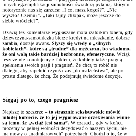
innych egzemplifikacji samotności świadczą pytania, którymi
notorycznie nas się zarzuca: „I co, masz kogoś?”. „Nie
wyszło? Czemu?”. „Taki fajny chłopak, może jeszcze do
siebie wrócicie?”.
Dziwią też komentarze wygłaszane moralizatorkim tonem, gdy
dziewczyna-samotniczka bierze kredyt na mieszkanie, dobrze
zarabia, dostaje awans.
Słyszy się wtedy o „silnych
kobietach”, które są „trudne” dla mężczyzn, bo wiadomo,
że oni wolą takie bardziej bezbronne, efemeryczne.
Wciąż
jeszcze nie konotujemy z faktem, że kobiety także pragną
spełnienia swoich pasji i pragnień. Że chcą to robić nie
dlatego, aby zapełnić czymś czas „do małżeństwa”, ale po
prostu dlatego, że chcą. Że podejmują świadome decyzje.
Sięgaj po to, czego pragniesz
Napiszę to szczerze –
to strasznie seksistowskie mówić
młodej kobiecie, że to jej wygórowane oczekiwania winne
są temu, że „wciąż jest sama”.
W czasach, gdy w końcu
możemy w pełnej wolności decydować o naszym życiu, nie
ma mowy o „nadmiarowych” potrzebach. Chodzi o to, że w