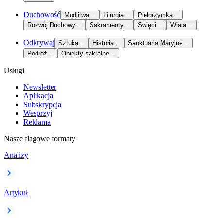
Duchowość
Modlitwa
Liturgia
Pielgrzymka
Rozwój Duchowy
Sakramenty
Święci
Wiara
Odkrywaj
Sztuka
Historia
Sanktuaria Maryjne
Podróż
Obiekty sakralne
Usługi
Newsletter
Aplikacja
Subskrypcja
Wesprzyj
Reklama
Nasze flagowe formaty
Analizy
Artykuł