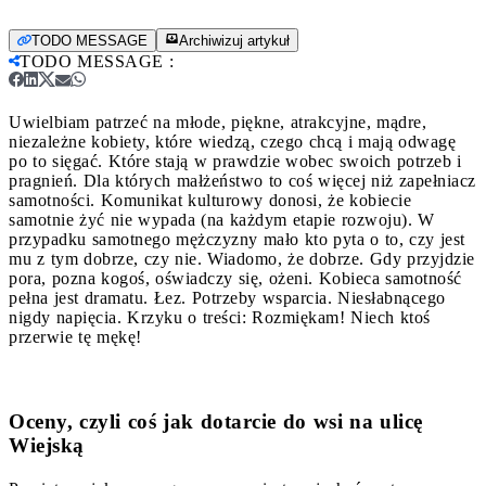
TODO MESSAGE
Archiwizuj artykuł
TODO MESSAGE
:
Uwielbiam patrzeć na młode, piękne, atrakcyjne, mądre,
niezależne kobiety, które wiedzą, czego chcą i mają odwagę
po to sięgać. Które stają w prawdzie wobec swoich potrzeb i
pragnień. Dla których małżeństwo to coś więcej niż zapełniacz
samotności.
Komunikat kulturowy donosi, że kobiecie
samotnie żyć nie wypada (na każdym etapie rozwoju). W
przypadku samotnego mężczyzny mało kto pyta o to, czy jest
mu z tym dobrze, czy nie. Wiadomo, że dobrze. Gdy przyjdzie
pora, pozna kogoś, oświadczy się, ożeni. Kobieca samotność
pełna jest dramatu. Łez. Potrzeby wsparcia. Niesłabnącego
nigdy napięcia. Krzyku o treści: Rozmiękam! Niech ktoś
przerwie tę mękę!
Oceny, czyli coś jak dotarcie do wsi na ulicę
Wiejską