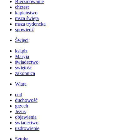
Bierzmowanie
chrzest
kapłaństwo
msza święta
msza trydencka
spowiedź
Święci
ksiądz
Maryja
świadectwo
świętość
zakonnica
Wiara
cud
duchowość
grzech
Jezus
objawienia
świadectwo
uzdrowienie
Sztuka