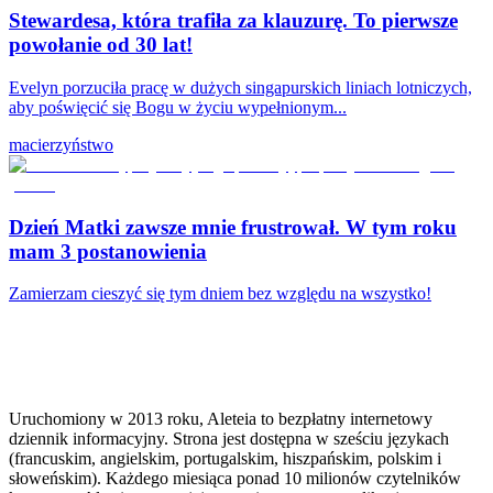
Stewardesa, która trafiła za klauzurę. To pierwsze
powołanie od 30 lat!
Evelyn porzuciła pracę w dużych singapurskich liniach lotniczych,
aby poświęcić się Bogu w życiu wypełnionym...
macierzyństwo
Dzień Matki zawsze mnie frustrował. W tym roku
mam 3 postanowienia
Zamierzam cieszyć się tym dniem bez względu na wszystko!
Uruchomiony w 2013 roku, Aleteia to bezpłatny internetowy
dziennik informacyjny. Strona jest dostępna w sześciu językach
(francuskim, angielskim, portugalskim, hiszpańskim, polskim i
słoweńskim). Każdego miesiąca ponad 10 milionów czytelników