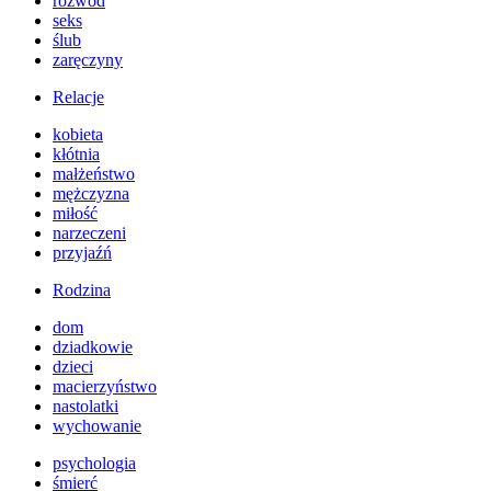
rozwód
seks
ślub
zaręczyny
Relacje
kobieta
kłótnia
małżeństwo
mężczyzna
miłość
narzeczeni
przyjaźń
Rodzina
dom
dziadkowie
dzieci
macierzyństwo
nastolatki
wychowanie
psychologia
śmierć