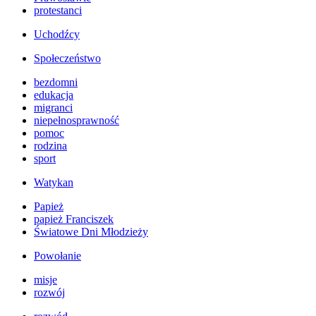
protestanci
Uchodźcy
Społeczeństwo
bezdomni
edukacja
migranci
niepełnosprawność
pomoc
rodzina
sport
Watykan
Papież
papież Franciszek
Światowe Dni Młodzieży
Powołanie
misje
rozwój