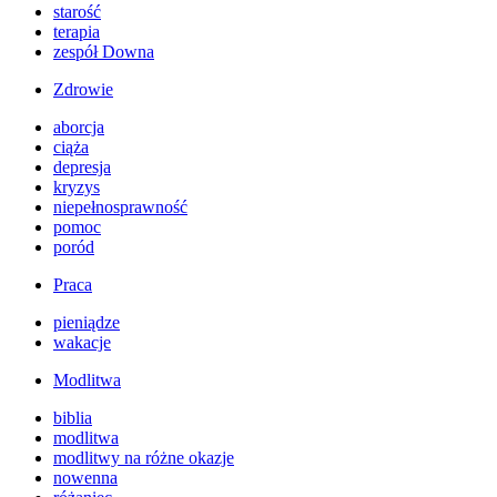
starość
terapia
zespół Downa
Zdrowie
aborcja
ciąża
depresja
kryzys
niepełnosprawność
pomoc
poród
Praca
pieniądze
wakacje
Modlitwa
biblia
modlitwa
modlitwy na różne okazje
nowenna