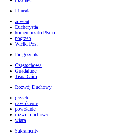
różaniec
Liturgia
adwent
Eucharystia
komentarz do Pisma
pogrzeb
Wielki Post
Pielgrzymka
Częstochowa
Guadalupe
Jasna Góra
Rozwój Duchowy
grzech
nawrócenie
powołanie
rozwój duchowy
wiara
Sakramenty