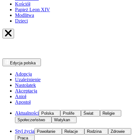
Kościół
Papież Leon XIV
Modlitwa
Dzieci
Edycja
polska
Adopcja
Uzależnienie
Nastolatek
Akceptacja
Anioł
Apostoł
Aktualności
Polska
Prolife
Świat
Religie
Społeczeństwo
Watykan
Styl życia
Powołanie
Relacje
Rodzina
Zdrowie
Praca