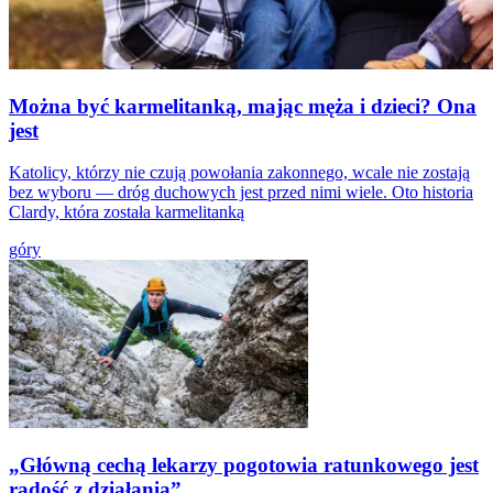
Można być karmelitanką, mając męża i dzieci? Ona
jest
Katolicy, którzy nie czują powołania zakonnego, wcale nie zostają
bez wyboru — dróg duchowych jest przed nimi wiele. Oto historia
Clardy, która została karmelitanką
góry
„Główną cechą lekarzy pogotowia ratunkowego jest
radość z działania”