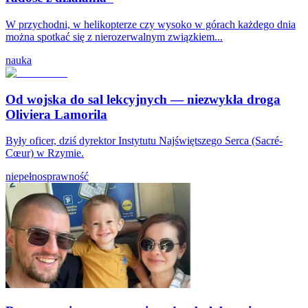
W przychodni, w helikopterze czy wysoko w górach każdego dnia
można spotkać się z nierozerwalnym związkiem...
nauka
Od wojska do sal lekcyjnych — niezwykła droga
Oliviera Lamorila
Były oficer, dziś dyrektor Instytutu Najświętszego Serca (Sacré-
Cœur) w Rzymie.
niepełnosprawność