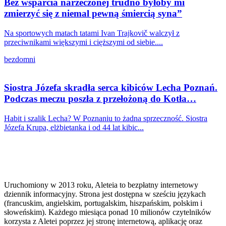
Bez wsparcia narzeczonej trudno byłoby mi
zmierzyć się z niemal pewną śmiercią syna”
Na sportowych matach tatami Ivan Trajkovič walczył z
przeciwnikami większymi i cięższymi od siebie....
bezdomni
Siostra Józefa skradła serca kibiców Lecha Poznań.
Podczas meczu poszła z przełożoną do Kotła…
Habit i szalik Lecha? W Poznaniu to żadna sprzeczność. Siostra
Józefa Krupa, elżbietanka i od 44 lat kibic...
Uruchomiony w 2013 roku, Aleteia to bezpłatny internetowy
dziennik informacyjny. Strona jest dostępna w sześciu językach
(francuskim, angielskim, portugalskim, hiszpańskim, polskim i
słoweńskim). Każdego miesiąca ponad 10 milionów czytelników
korzysta z Aletei poprzez jej stronę internetową, aplikację oraz