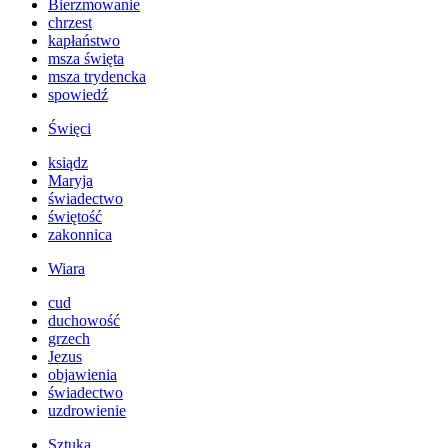
Bierzmowanie
chrzest
kapłaństwo
msza święta
msza trydencka
spowiedź
Święci
ksiądz
Maryja
świadectwo
świętość
zakonnica
Wiara
cud
duchowość
grzech
Jezus
objawienia
świadectwo
uzdrowienie
Sztuka