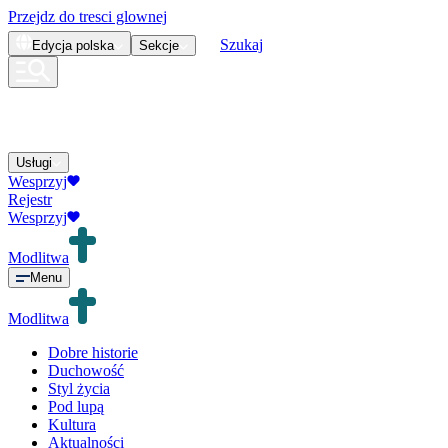
Przejdz do tresci glownej
Szukaj
Edycja
polska
Sekcje
Usługi
Wesprzyj
Rejestr
Wesprzyj
Modlitwa
Menu
Modlitwa
Dobre historie
Duchowość
Styl życia
Pod lupą
Kultura
Aktualności