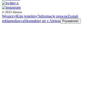
© 2025 Aleteia
Wesprzyj
Kim jesteśmy?
informacje prawne
Zostań
reklamodawcą
Skontaktuj się z Aleteią
Prywatność