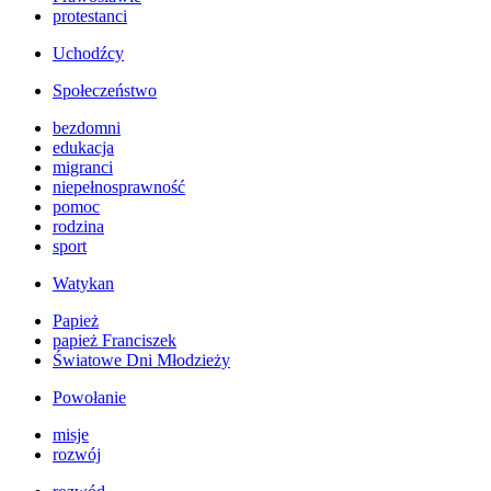
protestanci
Uchodźcy
Społeczeństwo
bezdomni
edukacja
migranci
niepełnosprawność
pomoc
rodzina
sport
Watykan
Papież
papież Franciszek
Światowe Dni Młodzieży
Powołanie
misje
rozwój