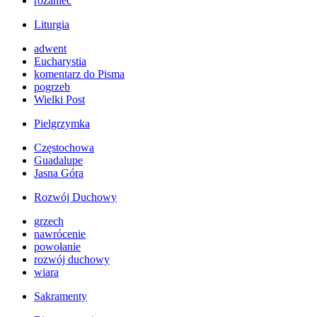
różaniec
Liturgia
adwent
Eucharystia
komentarz do Pisma
pogrzeb
Wielki Post
Pielgrzymka
Częstochowa
Guadalupe
Jasna Góra
Rozwój Duchowy
grzech
nawrócenie
powołanie
rozwój duchowy
wiara
Sakramenty