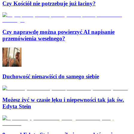
Czy Kościół nie potrzebuje już łaciny?
Czy naprawdę można powierzyć AI napisanie
przemówienia weselnego?
Duchowość nienawiści do samego siebie
Możesz żyć w czasie lęku i niepewności tak jak św.
Edyta Stein