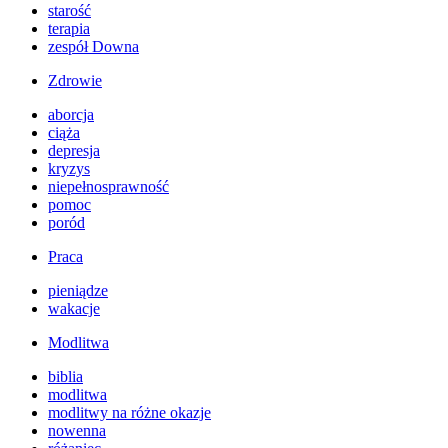
starość
terapia
zespół Downa
Zdrowie
aborcja
ciąża
depresja
kryzys
niepełnosprawność
pomoc
poród
Praca
pieniądze
wakacje
Modlitwa
biblia
modlitwa
modlitwy na różne okazje
nowenna