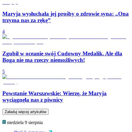
Maryja wysłuchała jej prośby o zdrowie syna: „Ona
trzyma nas za rękę”
4
Zgubił w oceanie swój Cudowny Medalik. Ale dla
Boga nie ma rzeczy niemożliwych!
5
Powstanie Warszawskie: Wierzę, że Maryja
wyciągnęła nas z piwnicy
Załaduj więcej artykułów
niedziela 9 sierpnia