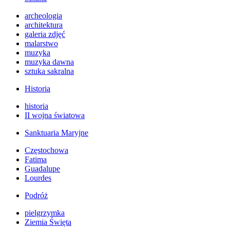
archeologia
architektura
galeria zdjęć
malarstwo
muzyka
muzyka dawna
sztuka sakralna
Historia
historia
II wojna światowa
Sanktuaria Maryjne
Częstochowa
Fatima
Guadalupe
Lourdes
Podróż
pielgrzymka
Ziemia Święta