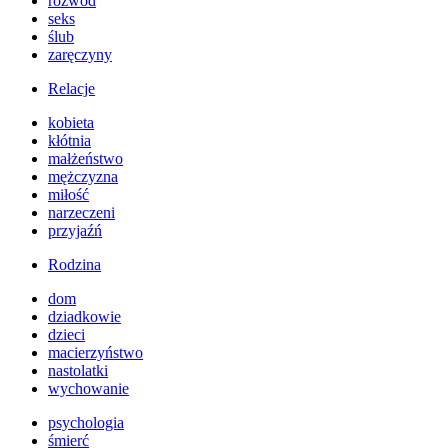
rozwód
seks
ślub
zaręczyny
Relacje
kobieta
kłótnia
małżeństwo
mężczyzna
miłość
narzeczeni
przyjaźń
Rodzina
dom
dziadkowie
dzieci
macierzyństwo
nastolatki
wychowanie
psychologia
śmierć