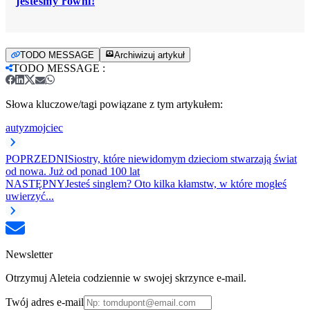
jesteśmy równi!
TODO MESSAGE
Archiwizuj artykuł
TODO MESSAGE
:
Słowa kluczowe/tagi powiązane z tym artykułem:
autyzm
ojciec
POPRZEDNI
Siostry, które niewidomym dzieciom stwarzają świat
od nowa. Już od ponad 100 lat
NASTĘPNY
Jesteś singlem? Oto kilka kłamstw, w które mogłeś
uwierzyć...
Newsletter
Otrzymuj Aleteia codziennie w swojej skrzynce e-mail.
Twój adres e-mail