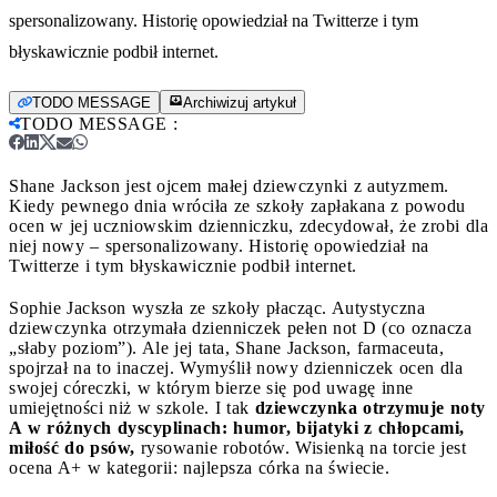
spersonalizowany. Historię opowiedział na Twitterze i tym
błyskawicznie podbił internet.
TODO MESSAGE
Archiwizuj artykuł
TODO MESSAGE
:
Shane Jackson jest ojcem małej dziewczynki z autyzmem.
Kiedy pewnego dnia wróciła ze szkoły zapłakana z powodu
ocen w jej uczniowskim dzienniczku, zdecydował, że zrobi dla
niej nowy – spersonalizowany. Historię opowiedział na
Twitterze i tym błyskawicznie podbił internet.
Sophie Jackson wyszła ze szkoły płacząc. Autystyczna
dziewczynka otrzymała dzienniczek pełen not D (co oznacza
„słaby poziom”). Ale jej tata, Shane Jackson, farmaceuta,
spojrzał na to inaczej. Wymyślił nowy dzienniczek ocen dla
swojej córeczki, w którym bierze się pod uwagę inne
umiejętności niż w szkole. I tak
dziewczynka otrzymuje noty
A w różnych dyscyplinach: humor, bijatyki z chłopcami,
miłość do psów,
rysowanie robotów. Wisienką na torcie jest
ocena A+ w kategorii: najlepsza córka na świecie.