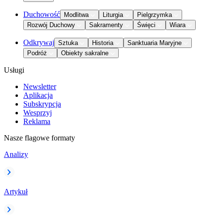
Duchowość
Modlitwa
Liturgia
Pielgrzymka
Rozwój Duchowy
Sakramenty
Święci
Wiara
Odkrywaj
Sztuka
Historia
Sanktuaria Maryjne
Podróż
Obiekty sakralne
Usługi
Newsletter
Aplikacja
Subskrypcja
Wesprzyj
Reklama
Nasze flagowe formaty
Analizy
Artykuł