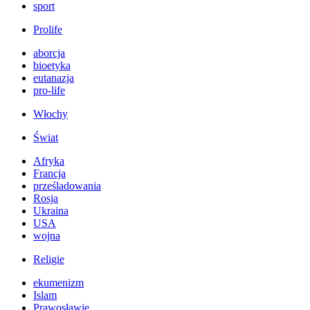
sport
Prolife
aborcja
bioetyka
eutanazja
pro-life
Włochy
Świat
Afryka
Francja
prześladowania
Rosja
Ukraina
USA
wojna
Religie
ekumenizm
Islam
Prawosławie