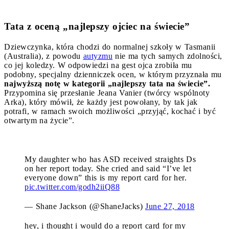
Tata z oceną „najlepszy ojciec na świecie”
Dziewczynka, która chodzi do normalnej szkoły w Tasmanii
(Australia), z powodu
autyzmu
nie ma tych samych zdolności,
co jej koledzy. W odpowiedzi na gest ojca zrobiła mu
podobny, specjalny dzienniczek ocen, w którym przyznała mu
najwyższą notę w kategorii „najlepszy tata na świecie”.
Przypomina się przesłanie Jeana Vanier (twórcy wspólnoty
Arka), który mówił, że każdy jest powołany, by tak jak
potrafi, w ramach swoich możliwości „przyjąć, kochać i być
otwartym na życie”.
My daughter who has ASD received straights Ds
on her report today. She cried and said “I’ve let
everyone down” this is my report card for her.
pic.twitter.com/godh2iiQ88
— Shane Jackson (@ShaneJacks)
June 27, 2018
hey, i thought i would do a report card for my