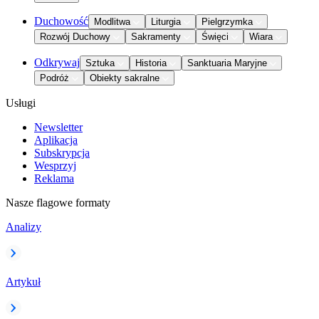
Duchowość
Modlitwa
Liturgia
Pielgrzymka
Rozwój Duchowy
Sakramenty
Święci
Wiara
Odkrywaj
Sztuka
Historia
Sanktuaria Maryjne
Podróż
Obiekty sakralne
Usługi
Newsletter
Aplikacja
Subskrypcja
Wesprzyj
Reklama
Nasze flagowe formaty
Analizy
Artykuł