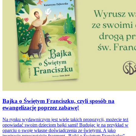
Bajka o Świętym Franciszku, czyli sposób na
ewangelizację poprzez zabawę!
Na rynku wydawniczym jest wiele takich propozycji, możecie też
opowiadać swoim dzieciom bajki sami! Budując je na przykład w
oparciu o swoje własne doświadczenia ze świętymi. A jako
inspirację przeczytajcie fragment „Bajki o Świętym Franciszku”.