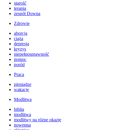
starość
terapia
zespół Downa
Zdrowie
aborcja
ciąża
depresja
kryzys
niepełnosprawność
pomoc
poród
Praca
pieniądze
wakacje
Modlitwa
biblia
modlitwa
modlitwy na różne okazje
nowenna