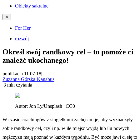
Obiekty sakralne
✕
For Her
rozwój
Określ swój randkowy cel – to pomoże ci
znaleźć ukochanego!
publikacja 11.07.18
|
Zuzanna Górska-Kanabus
|
3
min czytania
Autor:
Jon Ly/Unsplash | CC0
W czasie coachingów z singielkami zachęcam je, aby wyznaczyły
sobie randkowy cel, czyli np. w ile miejsc wyjdą lub ilu nowych
mężczyzn mają poznać w każdym tygodniu. Być może jawi ci się to