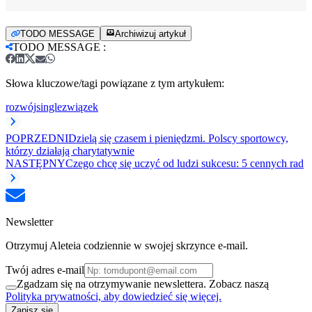
TODO MESSAGE
Archiwizuj artykuł
TODO MESSAGE
:
Słowa kluczowe/tagi powiązane z tym artykułem:
rozwój
single
związek
POPRZEDNI
Dzielą się czasem i pieniędzmi. Polscy sportowcy,
którzy działają charytatywnie
NASTĘPNY
Czego chcę się uczyć od ludzi sukcesu: 5 cennych rad
Newsletter
Otrzymuj Aleteia codziennie w swojej skrzynce e-mail.
Twój adres e-mail
Zgadzam się na otrzymywanie newslettera. Zobacz naszą
Polityka prywatności, aby dowiedzieć się więcej.
Zapisz się