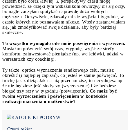
czasem było coraz łatwiej. Z perspektywy czasu mogę
powiedzieć, że dzięki tym wskaźnikom
otworzyły mi się oczy
,
bo nagle zaczęłam spotykać naprawdę dużo wolnych
mężczyzn. Oczywiście, zdarzały mi się wyjścia i tygodnie, w
czasie których nie poznawałam nikogo. Wtedy zastanawiałam
się, jak zmodyfikować swoje działanie, aby były bardziej
skuteczne.
To wszystko wymagało ode mnie poświęcenia i wyrzeczeń.
Musiałam poświęcić swój czas, wygodę, wyjść ze strefy
komfortu, zainwestować pieniądze (np. wejściówki, udział w
warsztatach czy coaching).
Ty także, oprócz wyznaczenia randkowego celu, musisz
określić (i najlepiej zapisać), co jesteś w stanie poświęcić. To
trochę jak z dietą. Jak na nią przechodzisz, to decydujesz np.
że nie będziesz jeść słodyczy (wyrzeczenie) i że będziesz
biegać trzy razy w tygodniu (poświęcenie)
. Co może być
twoim wyrzeczeniem i poświęceniem w kontekście
realizacji marzenia o małżeństwie?
Czytaj także: