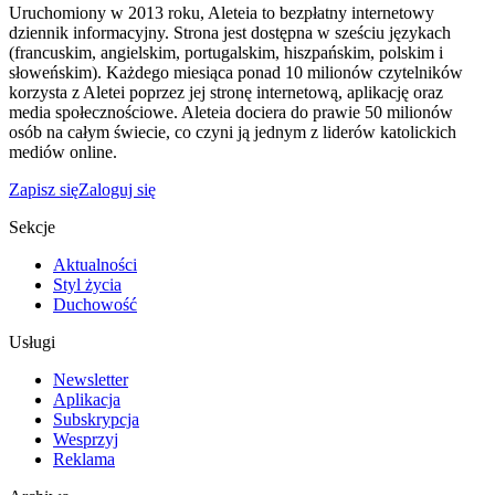
Uruchomiony w 2013 roku, Aleteia to bezpłatny internetowy
dziennik informacyjny. Strona jest dostępna w sześciu językach
(francuskim, angielskim, portugalskim, hiszpańskim, polskim i
słoweńskim). Każdego miesiąca ponad 10 milionów czytelników
korzysta z Aletei poprzez jej stronę internetową, aplikację oraz
media społecznościowe. Aleteia dociera do prawie 50 milionów
osób na całym świecie, co czyni ją jednym z liderów katolickich
mediów online.
Zapisz się
Zaloguj się
Sekcje
Aktualności
Styl życia
Duchowość
Usługi
Newsletter
Aplikacja
Subskrypcja
Wesprzyj
Reklama