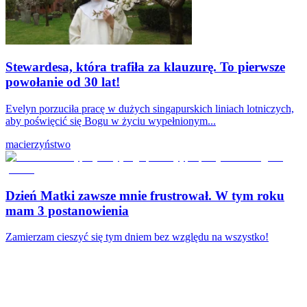
Stewardesa, która trafiła za klauzurę. To pierwsze
powołanie od 30 lat!
Evelyn porzuciła pracę w dużych singapurskich liniach lotniczych,
aby poświęcić się Bogu w życiu wypełnionym...
macierzyństwo
Dzień Matki zawsze mnie frustrował. W tym roku
mam 3 postanowienia
Zamierzam cieszyć się tym dniem bez względu na wszystko!