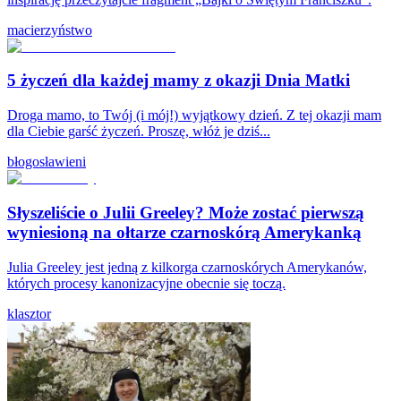
macierzyństwo
5 życzeń dla każdej mamy z okazji Dnia Matki
Droga mamo, to Twój (i mój!) wyjątkowy dzień. Z tej okazji mam
dla Ciebie garść życzeń. Proszę, włóż je dziś...
błogosławieni
Słyszeliście o Julii Greeley? Może zostać pierwszą
wyniesioną na ołtarze czarnoskórą Amerykanką
Julia Greeley jest jedną z kilkorga czarnoskórych Amerykanów,
których procesy kanonizacyjne obecnie się toczą.
klasztor