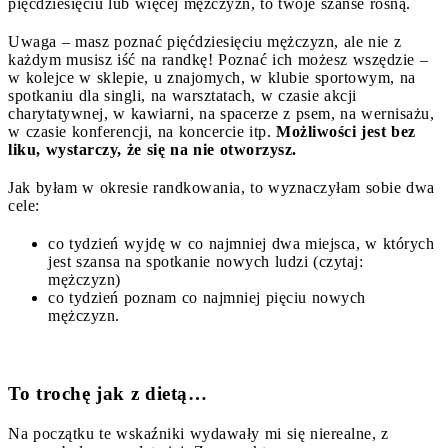
pięćdziesięciu lub więcej mężczyzn, to twoje szanse rosną.
Uwaga – masz poznać pięćdziesięciu mężczyzn, ale nie z
każdym musisz iść na randkę! Poznać ich możesz wszędzie –
w kolejce w sklepie, u znajomych, w klubie sportowym, na
spotkaniu dla singli, na warsztatach, w czasie akcji
charytatywnej, w kawiarni, na spacerze z psem, na wernisażu,
w czasie konferencji, na koncercie itp.
Możliwości jest bez
liku, wystarczy, że się na nie otworzysz.
Jak byłam w okresie randkowania, to wyznaczyłam sobie dwa
cele:
co tydzień wyjdę w co najmniej dwa miejsca, w których
jest szansa na spotkanie nowych ludzi (czytaj:
mężczyzn)
co tydzień poznam co najmniej pięciu nowych
mężczyzn.
To trochę jak z dietą…
Na początku te wskaźniki wydawały mi się nierealne, z