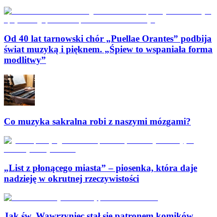
Od 40 lat tarnowski chór „Puellae Orantes” podbija
świat muzyką i pięknem. „Śpiew to wspaniała forma
modlitwy”
Co muzyka sakralna robi z naszymi mózgami?
„List z płonącego miasta” – piosenka, która daje
nadzieję w okrutnej rzeczywistości
Jak św. Wawrzyniec stał się patronem komików