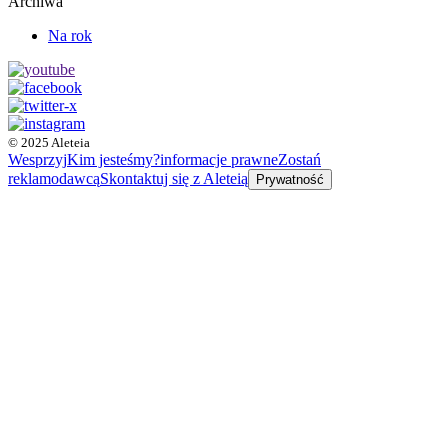
Archiwa
Na rok
© 2025 Aleteia
Wesprzyj
Kim jesteśmy?
informacje prawne
Zostań
reklamodawcą
Skontaktuj się z Aleteią
Prywatność