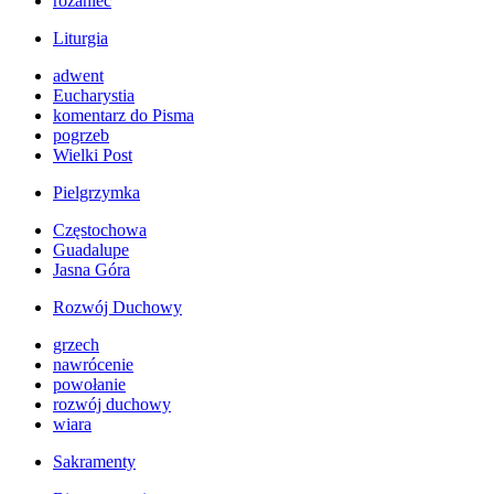
różaniec
Liturgia
adwent
Eucharystia
komentarz do Pisma
pogrzeb
Wielki Post
Pielgrzymka
Częstochowa
Guadalupe
Jasna Góra
Rozwój Duchowy
grzech
nawrócenie
powołanie
rozwój duchowy
wiara
Sakramenty