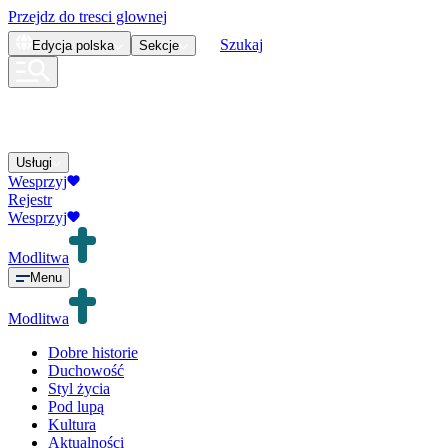
Przejdz do tresci glownej
Szukaj
Edycja
polska
Sekcje
Usługi
Wesprzyj
Rejestr
Wesprzyj
Modlitwa
Menu
Modlitwa
Dobre historie
Duchowość
Styl życia
Pod lupą
Kultura
Aktualności