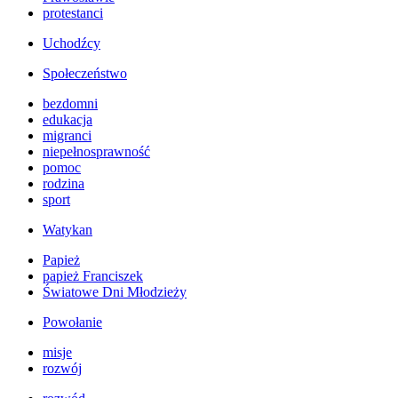
protestanci
Uchodźcy
Społeczeństwo
bezdomni
edukacja
migranci
niepełnosprawność
pomoc
rodzina
sport
Watykan
Papież
papież Franciszek
Światowe Dni Młodzieży
Powołanie
misje
rozwój