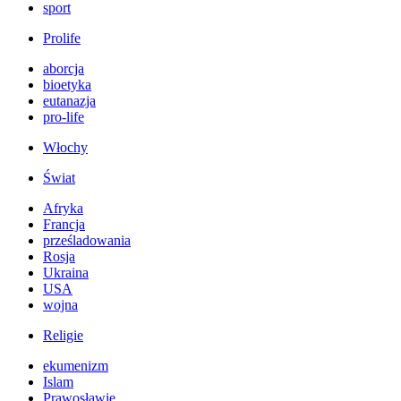
sport
Prolife
aborcja
bioetyka
eutanazja
pro-life
Włochy
Świat
Afryka
Francja
prześladowania
Rosja
Ukraina
USA
wojna
Religie
ekumenizm
Islam
Prawosławie