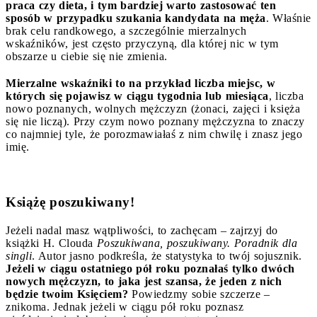
praca czy dieta, i tym bardziej warto zastosować ten
sposób w przypadku szukania kandydata na męża
. Właśnie
brak celu randkowego, a szczególnie mierzalnych
wskaźników, jest często przyczyną, dla której nic w tym
obszarze u ciebie się nie zmienia.
Mierzalne wskaźniki to na przykład liczba miejsc, w
których się pojawisz w ciągu tygodnia lub miesiąca
, liczba
nowo poznanych, wolnych mężczyzn (żonaci, zajęci i księża
się nie liczą). Przy czym nowo poznany mężczyzna to znaczy
co najmniej tyle, że porozmawiałaś z nim chwilę i znasz jego
imię.
Książę poszukiwany!
Jeżeli nadal masz wątpliwości, to zachęcam – zajrzyj do
książki H. Clouda
Poszukiwana, poszukiwany. Poradnik dla
singli
. Autor jasno podkreśla, że statystyka to twój sojusznik.
Jeżeli w ciągu ostatniego pół roku poznałaś tylko dwóch
nowych mężczyzn, to jaka jest szansa, że jeden z nich
będzie twoim Księciem?
Powiedzmy sobie szczerze –
znikoma. Jednak jeżeli w ciągu pół roku poznasz