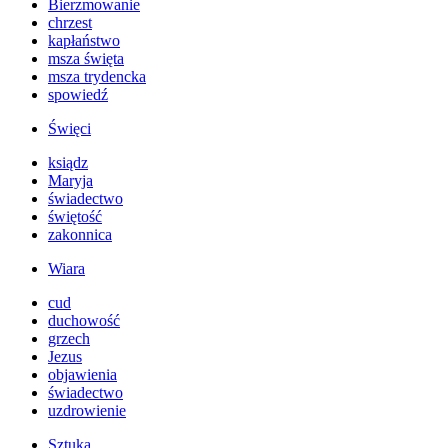
Bierzmowanie
chrzest
kapłaństwo
msza święta
msza trydencka
spowiedź
Święci
ksiądz
Maryja
świadectwo
świętość
zakonnica
Wiara
cud
duchowość
grzech
Jezus
objawienia
świadectwo
uzdrowienie
Sztuka