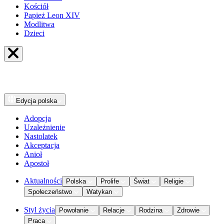
Kościół
Papież Leon XIV
Modlitwa
Dzieci
Edycja
polska
Adopcja
Uzależnienie
Nastolatek
Akceptacja
Anioł
Apostoł
Aktualności
Polska
Prolife
Świat
Religie
Społeczeństwo
Watykan
Styl życia
Powołanie
Relacje
Rodzina
Zdrowie
Praca