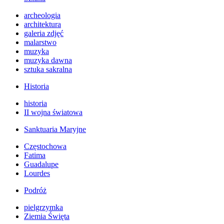
archeologia
architektura
galeria zdjęć
malarstwo
muzyka
muzyka dawna
sztuka sakralna
Historia
historia
II wojna światowa
Sanktuaria Maryjne
Częstochowa
Fatima
Guadalupe
Lourdes
Podróż
pielgrzymka
Ziemia Święta