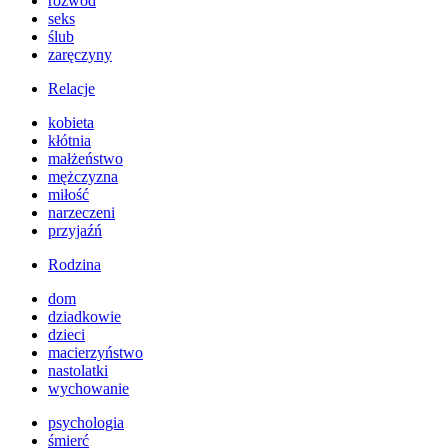
rozwód
seks
ślub
zaręczyny
Relacje
kobieta
kłótnia
małżeństwo
mężczyzna
miłość
narzeczeni
przyjaźń
Rodzina
dom
dziadkowie
dzieci
macierzyństwo
nastolatki
wychowanie
psychologia
śmierć