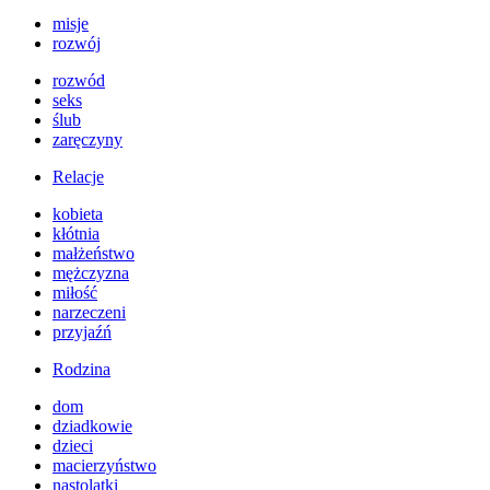
misje
rozwój
rozwód
seks
ślub
zaręczyny
Relacje
kobieta
kłótnia
małżeństwo
mężczyzna
miłość
narzeczeni
przyjaźń
Rodzina
dom
dziadkowie
dzieci
macierzyństwo
nastolatki