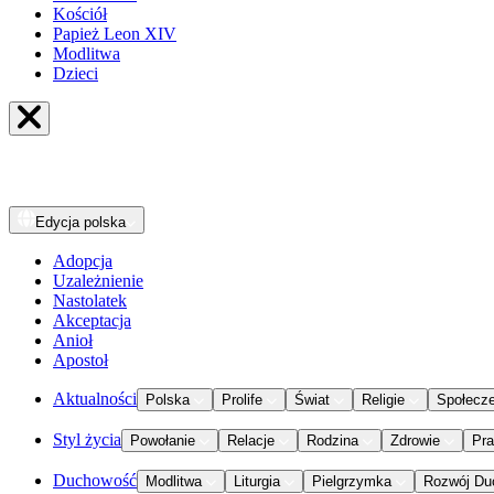
Kościół
Papież Leon XIV
Modlitwa
Dzieci
Edycja
polska
Adopcja
Uzależnienie
Nastolatek
Akceptacja
Anioł
Apostoł
Aktualności
Polska
Prolife
Świat
Religie
Społecz
Styl życia
Powołanie
Relacje
Rodzina
Zdrowie
Pr
Duchowość
Modlitwa
Liturgia
Pielgrzymka
Rozwój Du