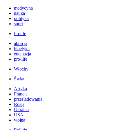
medycyna
nauka
polityka
sport
Prolife
aborcja
bioetyka
eutanazja
pro-life
Włochy
Świat
Afryka
Francja
prześladowania
Rosja
Ukraina
USA
wojna
Religie