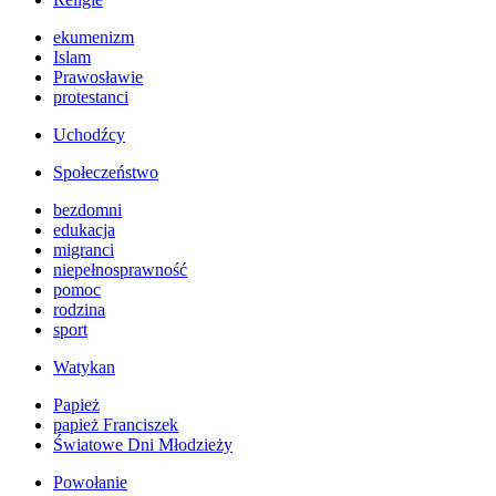
ekumenizm
Islam
Prawosławie
protestanci
Uchodźcy
Społeczeństwo
bezdomni
edukacja
migranci
niepełnosprawność
pomoc
rodzina
sport
Watykan
Papież
papież Franciszek
Światowe Dni Młodzieży
Powołanie