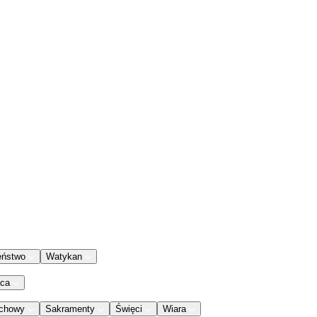
eństwo
Watykan
aca
chowy
Sakramenty
Święci
Wiara