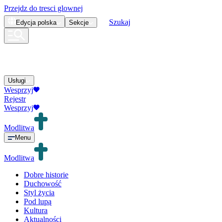
Przejdz do tresci glownej
Szukaj
Edycja
polska
Sekcje
Usługi
Wesprzyj
Rejestr
Wesprzyj
Modlitwa
Menu
Modlitwa
Dobre historie
Duchowość
Styl życia
Pod lupą
Kultura
Aktualności