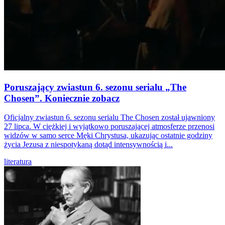
Poruszający zwiastun 6. sezonu serialu „The
Chosen”. Koniecznie zobacz
Oficjalny zwiastun 6. sezonu serialu The Chosen został ujawniony
27 lipca. W ciężkiej i wyjątkowo poruszającej atmosferze przenosi
widzów w samo serce Męki Chrystusa, ukazując ostatnie godziny
życia Jezusa z niespotykaną dotąd intensywnością i...
literatura