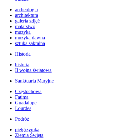
archeologia
architektura
galeria zdjęć
malarstwo
muzyka
muzyka dawna
sztuka sakralna
Historia
historia
II wojna światowa
Sanktuaria Maryjne
Częstochowa
Fatima
Guadalupe
Lourdes
Podróż
pielgrzymka
Ziemia Święta