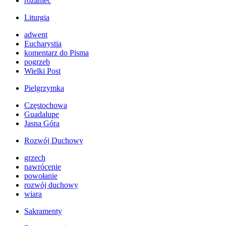
różaniec
Liturgia
adwent
Eucharystia
komentarz do Pisma
pogrzeb
Wielki Post
Pielgrzymka
Częstochowa
Guadalupe
Jasna Góra
Rozwój Duchowy
grzech
nawrócenie
powołanie
rozwój duchowy
wiara
Sakramenty