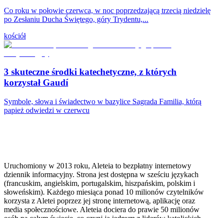
Co roku w połowie czerwca, w noc poprzedzającą trzecią niedzielę
po Zesłaniu Ducha Świętego, góry Trydentu,...
kościół
3 skuteczne środki katechetyczne, z których
korzystał Gaudí
Symbole, słowa i świadectwo w bazylice Sagrada Familia, którą
papież odwiedzi w czerwcu
Uruchomiony w 2013 roku, Aleteia to bezpłatny internetowy
dziennik informacyjny. Strona jest dostępna w sześciu językach
(francuskim, angielskim, portugalskim, hiszpańskim, polskim i
słoweńskim). Każdego miesiąca ponad 10 milionów czytelników
korzysta z Aletei poprzez jej stronę internetową, aplikację oraz
media społecznościowe. Aleteia dociera do prawie 50 milionów