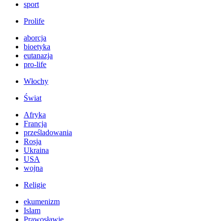
sport
Prolife
aborcja
bioetyka
eutanazja
pro-life
Włochy
Świat
Afryka
Francja
prześladowania
Rosja
Ukraina
USA
wojna
Religie
ekumenizm
Islam
Prawosławie