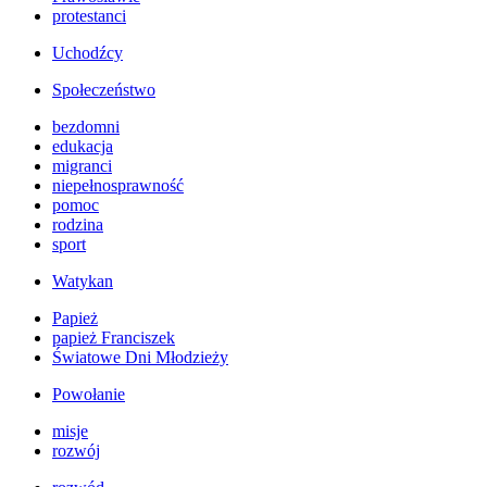
protestanci
Uchodźcy
Społeczeństwo
bezdomni
edukacja
migranci
niepełnosprawność
pomoc
rodzina
sport
Watykan
Papież
papież Franciszek
Światowe Dni Młodzieży
Powołanie
misje
rozwój