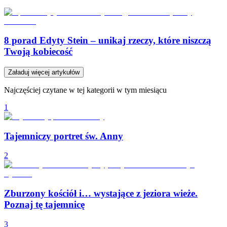
8 porad Edyty Stein – unikaj rzeczy, które niszczą
Twoją kobiecość
Załaduj więcej artykułów
Najczęściej czytane w tej kategorii w tym miesiącu
1
Tajemniczy portret św. Anny
2
Zburzony kościół i… wystające z jeziora wieże.
Poznaj tę tajemnicę
3