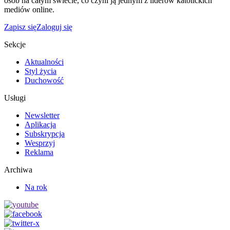
osób na całym świecie, co czyni ją jednym z liderów katolickich
mediów online.
Zapisz się
Zaloguj się
Sekcje
Aktualności
Styl życia
Duchowość
Usługi
Newsletter
Aplikacja
Subskrypcja
Wesprzyj
Reklama
Archiwa
Na rok