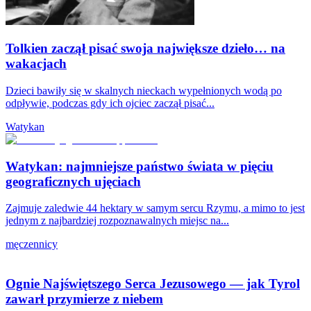
Tolkien zaczął pisać swoja największe dzieło… na
wakacjach
Dzieci bawiły się w skalnych nieckach wypełnionych wodą po
odpływie, podczas gdy ich ojciec zaczął pisać...
Watykan
Watykan: najmniejsze państwo świata w pięciu
geograficznych ujęciach
Zajmuje zaledwie 44 hektary w samym sercu Rzymu, a mimo to jest
jednym z najbardziej rozpoznawalnych miejsc na...
męczennicy
Ognie Najświętszego Serca Jezusowego — jak Tyrol
zawarł przymierze z niebem