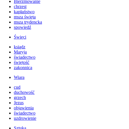
Bierzmowanie
chrzest
kapłaństwo
msza święta
msza trydencka
spowiedź
Święci
ksiądz
Maryja
świadectwo
świętość
zakonnica
Wiara
cud
duchowość
grzech
Jezus
objawienia
świadectwo
uzdrowienie
Sztuka