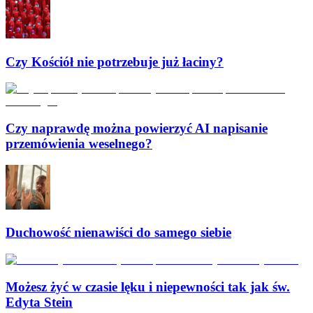
Czy Kościół nie potrzebuje już łaciny?
Czy naprawdę można powierzyć AI napisanie
przemówienia weselnego?
Duchowość nienawiści do samego siebie
Możesz żyć w czasie lęku i niepewności tak jak św.
Edyta Stein