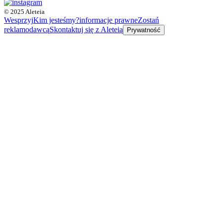
© 2025 Aleteia
Wesprzyj
Kim jesteśmy?
informacje prawne
Zostań
reklamodawcą
Skontaktuj się z Aleteią
Prywatność