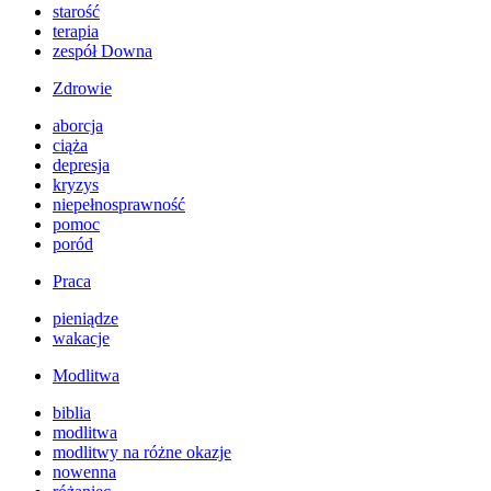
starość
terapia
zespół Downa
Zdrowie
aborcja
ciąża
depresja
kryzys
niepełnosprawność
pomoc
poród
Praca
pieniądze
wakacje
Modlitwa
biblia
modlitwa
modlitwy na różne okazje
nowenna