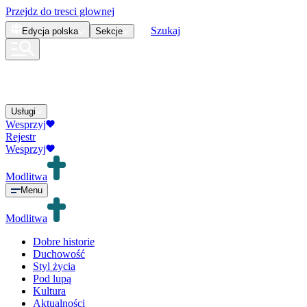
Przejdz do tresci glownej
Szukaj
Edycja
polska
Sekcje
Usługi
Wesprzyj
Rejestr
Wesprzyj
Modlitwa
Menu
Modlitwa
Dobre historie
Duchowość
Styl życia
Pod lupą
Kultura
Aktualności