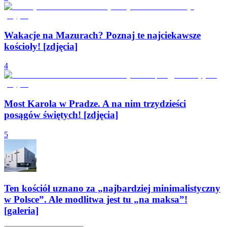
Wakacje na Mazurach? Poznaj te najciekawsze
kościoły! [zdjęcia]
4
Most Karola w Pradze. A na nim trzydzieści
posągów świętych! [zdjęcia]
5
Ten kościół uznano za „najbardziej minimalistyczny
w Polsce”. Ale modlitwa jest tu „na maksa”!
[galeria]