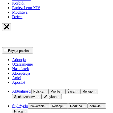
Kościół
Papież Leon XIV
Modlitwa
Dzieci
Edycja
polska
Adopcja
Uzależnienie
Nastolatek
Akceptacja
Anioł
Apostoł
Aktualności
Polska
Prolife
Świat
Religie
Społeczeństwo
Watykan
Styl życia
Powołanie
Relacje
Rodzina
Zdrowie
Praca