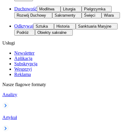
Duchowość
Modlitwa
Liturgia
Pielgrzymka
Rozwój Duchowy
Sakramenty
Święci
Wiara
Odkrywaj
Sztuka
Historia
Sanktuaria Maryjne
Podróż
Obiekty sakralne
Usługi
Newsletter
Aplikacja
Subskrypcja
Wesprzyj
Reklama
Nasze flagowe formaty
Analizy
Artykuł