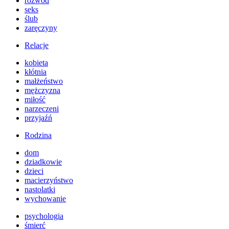
rozwód
seks
ślub
zaręczyny
Relacje
kobieta
kłótnia
małżeństwo
mężczyzna
miłość
narzeczeni
przyjaźń
Rodzina
dom
dziadkowie
dzieci
macierzyństwo
nastolatki
wychowanie
psychologia
śmierć