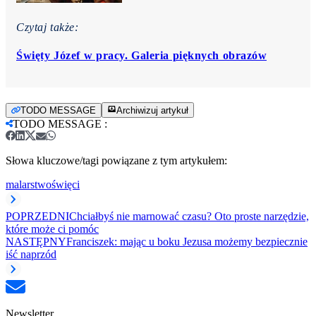
Czytaj także:
Święty Józef w pracy. Galeria pięknych obrazów
TODO MESSAGE
Archiwizuj artykuł
TODO MESSAGE
:
Słowa kluczowe/tagi powiązane z tym artykułem:
malarstwo
święci
POPRZEDNI
Chciałbyś nie marnować czasu? Oto proste narzędzie,
które może ci pomóc
NASTĘPNY
Franciszek: mając u boku Jezusa możemy bezpiecznie
iść naprzód
Newsletter