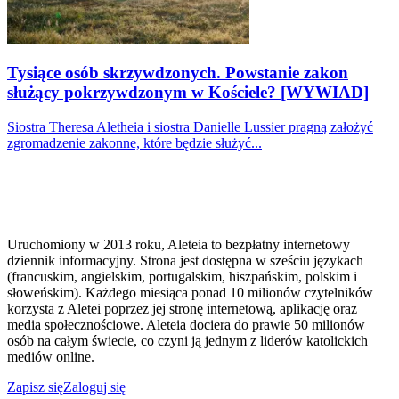
Tysiące osób skrzywdzonych. Powstanie zakon
służący pokrzywdzonym w Kościele? [WYWIAD]
Siostra Theresa Aletheia i siostra Danielle Lussier pragną założyć
zgromadzenie zakonne, które będzie służyć...
Uruchomiony w 2013 roku, Aleteia to bezpłatny internetowy
dziennik informacyjny. Strona jest dostępna w sześciu językach
(francuskim, angielskim, portugalskim, hiszpańskim, polskim i
słoweńskim). Każdego miesiąca ponad 10 milionów czytelników
korzysta z Aletei poprzez jej stronę internetową, aplikację oraz
media społecznościowe. Aleteia dociera do prawie 50 milionów
osób na całym świecie, co czyni ją jednym z liderów katolickich
mediów online.
Zapisz się
Zaloguj się