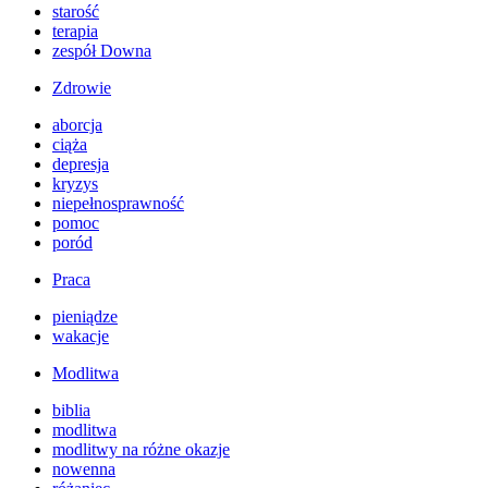
starość
terapia
zespół Downa
Zdrowie
aborcja
ciąża
depresja
kryzys
niepełnosprawność
pomoc
poród
Praca
pieniądze
wakacje
Modlitwa
biblia
modlitwa
modlitwy na różne okazje
nowenna