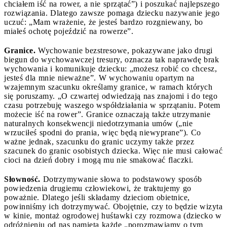
chciałem iść na rower, a nie sprzątać”) i poszukać najlepszego
rozwiązania. Dlatego zawsze pomaga dziecku nazywanie jego
uczuć: „Mam wrażenie, że jesteś bardzo rozgniewany, bo
miałeś ochotę pojeździć na rowerze”.
Granice.
Wychowanie bezstresowe, pokazywane jako drugi
biegun do wychowawczej tresury, oznacza tak naprawdę brak
wychowania i komunikuje dziecku: „możesz robić co chcesz,
jesteś dla mnie nieważne”. W wychowaniu opartym na
wzajemnym szacunku określamy granice, w ramach których
się poruszamy. „O czwartej odwiedzają nas znajomi i do tego
czasu potrzebuję waszego współdziałania w sprzątaniu. Potem
możecie iść na rower”. Granice oznaczają także utrzymanie
naturalnych konsekwencji niedotrzymania umów („nie
wrzuciłeś spodni do prania, więc będą niewyprane”). Co
ważne jednak, szacunku do granic uczymy także przez
szacunek do granic osobistych dziecka. Więc nie musi całować
cioci na dzień dobry i mogą mu nie smakować flaczki.
Słowność.
Dotrzymywanie słowa to podstawowy sposób
powiedzenia drugiemu człowiekowi, że traktujemy go
poważnie. Dlatego jeśli składamy dzieciom obietnice,
powinniśmy ich dotrzymywać. Obojętnie, czy to będzie wizyta
w kinie, montaż ogrodowej huśtawki czy rozmowa (dziecko w
odróżnieniu od nas pamięta każde „porozmawiamy o tym