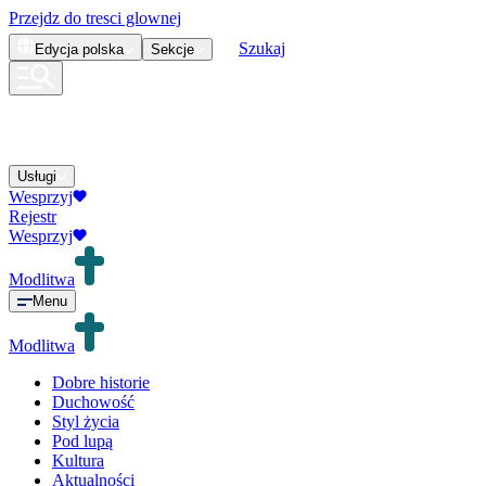
Przejdz do tresci glownej
Szukaj
Edycja
polska
Sekcje
Usługi
Wesprzyj
Rejestr
Wesprzyj
Modlitwa
Menu
Modlitwa
Dobre historie
Duchowość
Styl życia
Pod lupą
Kultura
Aktualności