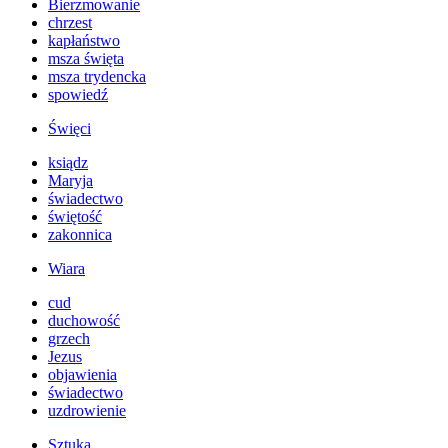
Bierzmowanie
chrzest
kapłaństwo
msza święta
msza trydencka
spowiedź
Święci
ksiądz
Maryja
świadectwo
świętość
zakonnica
Wiara
cud
duchowość
grzech
Jezus
objawienia
świadectwo
uzdrowienie
Sztuka