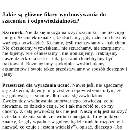
Jakie są główne filary wychowywania do
szacunku i odpowiedzialności?
Szacunek.
Nie da się nikogo nauczyć szacunku, nie okazując
mu go. Szacunek oznacza, że słuchamy, gdy dziecko chce coś
ważnego powiedzieć. Kucamy, jeśli rozmawiamy z maluchem.
Nie obrzucamy wyzwiskami, nie szturchamy, nie szarpiemy i
nie bijemy. Nie ośmieszamy i nie ironizujemy. Traktujemy
nasze dziecko na serio – tak, jak sami chcielibyśmy być
traktowani. Rozmawiamy spokojnie, wysłuchujemy
argumentów i swoje także przedstawiamy w sposób dostępny i
jasny.
Przestrzeń dla wyrażania uczuć.
Nawet jeśli nie zgadzamy
się z dziećmi, dajemy im przestrzeń opowiedzenia o tym, że
się gniewają, są smutne albo czują się zawiedzione.
Zwolennicy wychowania autorytarnego powiedzą, że to
nieważne, co dziecko czuje, bo i tak ma robić to, co my
chcemy. Z całą pewnością tak nie jest. Naszą rolą jest nauczyć
dziecko radzenia sobie ze swoimi emocjami. To w praktyce
znaczy, że gdy wpadnie w gniew, będzie umiało rozpoznać i
nazwać, co czuje („jestem wściekły”), opisać, dlaczego („bo