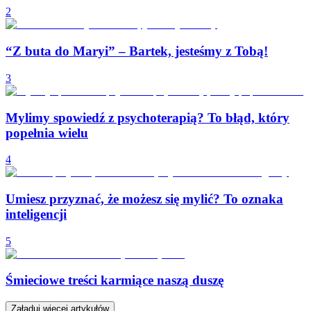
2
“Z buta do Maryi” – Bartek, jesteśmy z Tobą!
3
Mylimy spowiedź z psychoterapią? To błąd, który
popełnia wielu
4
Umiesz przyznać, że możesz się mylić? To oznaka
inteligencji
5
Śmieciowe treści karmiące naszą duszę
Załaduj więcej artykułów