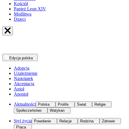
Kościół
Papież Leon XIV
Modlitwa
Dzieci
Edycja
polska
Adopcja
Uzależnienie
Nastolatek
Akceptacja
Anioł
Apostoł
Aktualności
Polska
Prolife
Świat
Religie
Społeczeństwo
Watykan
Styl życia
Powołanie
Relacje
Rodzina
Zdrowie
Praca