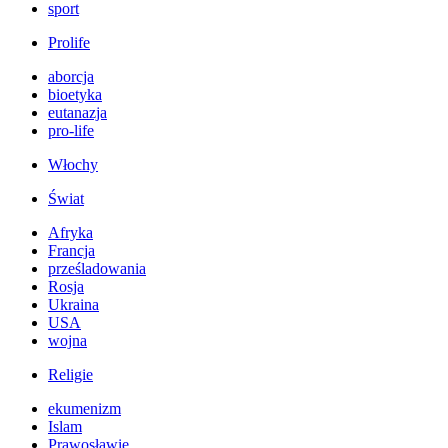
sport
Prolife
aborcja
bioetyka
eutanazja
pro-life
Włochy
Świat
Afryka
Francja
prześladowania
Rosja
Ukraina
USA
wojna
Religie
ekumenizm
Islam
Prawosławie