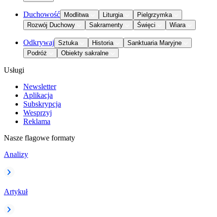
Duchowość
Modlitwa
Liturgia
Pielgrzymka
Rozwój Duchowy
Sakramenty
Święci
Wiara
Odkrywaj
Sztuka
Historia
Sanktuaria Maryjne
Podróż
Obiekty sakralne
Usługi
Newsletter
Aplikacja
Subskrypcja
Wesprzyj
Reklama
Nasze flagowe formaty
Analizy
Artykuł