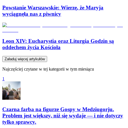
Powstanie Warszawskie: Wierzę, że Maryja
wyciągnęła nas z piwnicy
Leon XIV: Eucharystia oraz Liturgia Godzin są
oddechem życia Kościoła
Załaduj więcej artykułów
Najczęściej czytane w tej kategorii w tym miesiącu
1
Czarna farba na figurze Gospy w Medziugorju.
Problem jest większy, niż się wydaje — i nie dotyczy
tylko sprawcy.