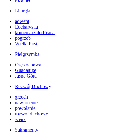
różaniec
Liturgia
adwent
Eucharystia
komentarz do Pisma
pogrzeb
Wielki Post
Pielgrzymka
Częstochowa
Guadalupe
Jasna Góra
Rozwój Duchowy
grzech
nawrócenie
powołanie
rozwój duchowy
wiara
Sakramenty