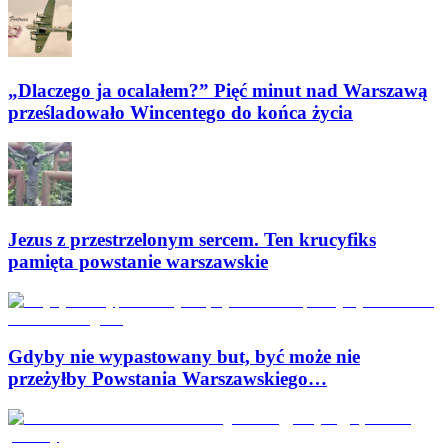
„Dlaczego ja ocalałem?” Pięć minut nad Warszawą
prześladowało Wincentego do końca życia
Jezus z przestrzelonym sercem. Ten krucyfiks
pamięta powstanie warszawskie
Gdyby nie wypastowany but, być może nie
przeżyłby Powstania Warszawskiego…