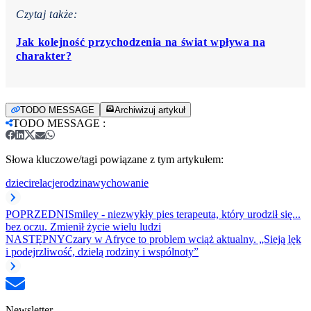
Czytaj także:
Jak kolejność przychodzenia na świat wpływa na
charakter?
TODO MESSAGE
Archiwizuj artykuł
TODO MESSAGE
:
Słowa kluczowe/tagi powiązane z tym artykułem:
dzieci
relacje
rodzina
wychowanie
POPRZEDNI
Smiley - niezwykły pies terapeuta, który urodził się...
bez oczu. Zmienił życie wielu ludzi
NASTĘPNY
Czary w Afryce to problem wciąż aktualny. „Sieją lęk
i podejrzliwość, dzielą rodziny i wspólnoty”
Newsletter