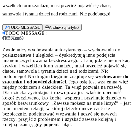
wszelkich form szantażu, musi przecież pojawić się chaos,
samowola i tyrania dzieci nad rodzicami. Nic podobnego!
TODO MESSAGE
Archiwizuj artykuł
TODO MESSAGE
:
Zwolennicy wychowania autorytarnego – wychowania do
posłuszeństwa i uległości – dyskredytują inne podejścia
mianem „wychowania bezstresowego”. Tam, gdzie nie ma kar,
krzyku, i wszelkich form szantażu, musi przecież pojawić się
chaos, samowola i tyrania dzieci nad rodzicami. Nic
podobnego!
Na drugim biegunie znajduje się
wychowanie do
szacunku i odpowiedzialności
. Jego osią jest wzajemna więź
między rodzicem a dzieckiem. Ta więź pozwala na rozwój.
Dla dziecka życiodajna i rozwojowa jest właśnie obecność
kogoś życzliwego, kto kocha, wspiera i przyjmuje dziecko w
sposób bezwarunkowy. „Zawsze możesz na mnie liczyć” – jest
fundamentem relacji, w której dziecko może czuć się
bezpiecznie, podejmować wyzwania i uczyć się nowych
rzeczy; przyjść z problemem i uzyskać zawsze kolejną i
kolejną szansę, gdy popełnia błąd.