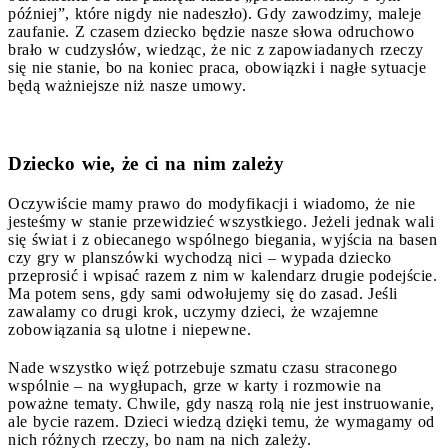
później”, które nigdy nie nadeszło). Gdy zawodzimy, maleje
zaufanie. Z czasem dziecko będzie nasze słowa odruchowo
brało w cudzysłów, wiedząc, że nic z zapowiadanych rzeczy
się nie stanie, bo na koniec praca, obowiązki i nagłe sytuacje
będą ważniejsze niż nasze umowy.
Dziecko wie, że ci na nim zależy
Oczywiście mamy prawo do modyfikacji i wiadomo, że nie
jesteśmy w stanie przewidzieć wszystkiego. Jeżeli jednak wali
się świat i z obiecanego wspólnego biegania, wyjścia na basen
czy gry w planszówki wychodzą nici – wypada dziecko
przeprosić i wpisać razem z nim w kalendarz drugie podejście.
Ma potem sens, gdy sami odwołujemy się do zasad. Jeśli
zawalamy co drugi krok, uczymy dzieci, że wzajemne
zobowiązania są ulotne i niepewne.
Nade wszystko więź potrzebuje szmatu czasu straconego
wspólnie – na wygłupach, grze w karty i rozmowie na
poważne tematy. Chwile, gdy naszą rolą nie jest instruowanie,
ale bycie razem. Dzieci wiedzą dzięki temu, że wymagamy od
nich różnych rzeczy, bo nam na nich zależy.