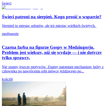
święci
Święci patroni na sierpień. Kogo prosić o wsparcie?
Sierpień to miesiąc urlopów, ale też miesiąc wielkich świętych.
medjugorie
Czarna farba na figurze Gospy w Medziugorju.
Problem jest większy, niż się wydaje — i nie dotyczy
tylko sprawcy.
Nie znamy jeszcze motywów. Znamy natomiast mechanizm, który z
człowieka po nawróceniu robi mówcę jeżdżącego po...
kościół