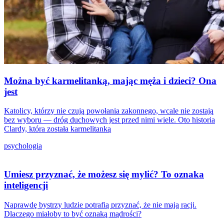
Można być karmelitanką, mając męża i dzieci? Ona
jest
Katolicy, którzy nie czują powołania zakonnego, wcale nie zostają
bez wyboru — dróg duchowych jest przed nimi wiele. Oto historia
Clardy, która została karmelitanką
psychologia
Umiesz przyznać, że możesz się mylić? To oznaka
inteligencji
Naprawdę bystrzy ludzie potrafią przyznać, że nie mają racji.
Dlaczego miałoby to być oznaką mądrości?