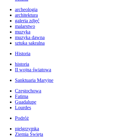
archeologia
architektura
galeria zdjęć
malarstwo
muzyka
muzyka dawna
sztuka sakralna
Historia
historia
II wojna światowa
Sanktuaria Maryjne
Częstochowa
Fatima
Guadalupe
Lourdes
Podróż
pielgrzymka
Ziemia Święta