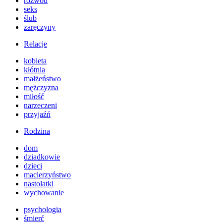
rozwód
seks
ślub
zaręczyny
Relacje
kobieta
kłótnia
małżeństwo
mężczyzna
miłość
narzeczeni
przyjaźń
Rodzina
dom
dziadkowie
dzieci
macierzyństwo
nastolatki
wychowanie
psychologia
śmierć