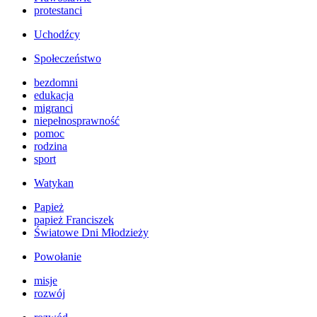
protestanci
Uchodźcy
Społeczeństwo
bezdomni
edukacja
migranci
niepełnosprawność
pomoc
rodzina
sport
Watykan
Papież
papież Franciszek
Światowe Dni Młodzieży
Powołanie
misje
rozwój