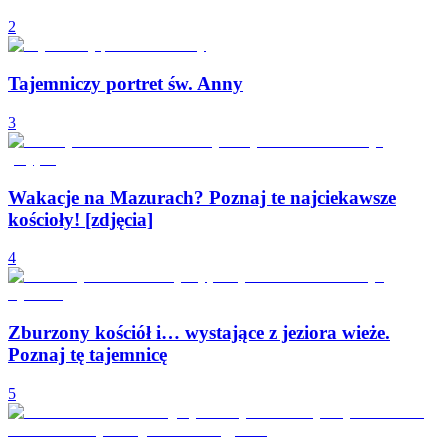
2
Tajemniczy portret św. Anny
3
Wakacje na Mazurach? Poznaj te najciekawsze
kościoły! [zdjęcia]
4
Zburzony kościół i… wystające z jeziora wieże.
Poznaj tę tajemnicę
5