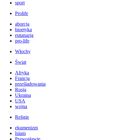
sport
Prolife
aborcja
bioetyka
eutanazja
pro-life
Włochy
Świat
Afryka
Francja
prześladowania
Rosja
Ukraina
USA
wojna
Religie
ekumenizm
Islam
Prawosławie