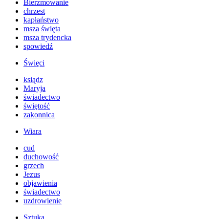
Bierzmowanie
chrzest
kapłaństwo
msza święta
msza trydencka
spowiedź
Święci
ksiądz
Maryja
świadectwo
świętość
zakonnica
Wiara
cud
duchowość
grzech
Jezus
objawienia
świadectwo
uzdrowienie
Sztuka