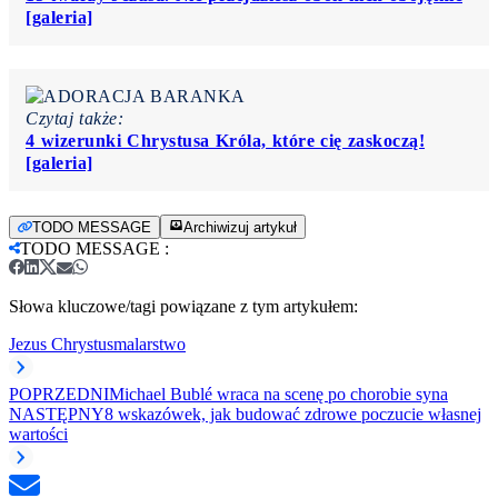
[galeria]
Czytaj także:
4 wizerunki Chrystusa Króla, które cię zaskoczą!
[galeria]
TODO MESSAGE
Archiwizuj artykuł
TODO MESSAGE
:
Słowa kluczowe/tagi powiązane z tym artykułem:
Jezus Chrystus
malarstwo
POPRZEDNI
Michael Bublé wraca na scenę po chorobie syna
NASTĘPNY
8 wskazówek, jak budować zdrowe poczucie własnej
wartości