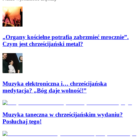
„Organy kościelne potrafią zabrzmieć mrocznie”.
Czym jest chrześcijański metal?
Muzyka elektroniczna i… chrześcijańska
medytacja? „Bóg daje wolność!”
Muzyka taneczna w chrześcijańskim wydaniu?
Posłuchaj tego!