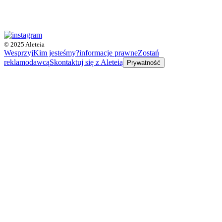
© 2025 Aleteia
Wesprzyj
Kim jesteśmy?
informacje prawne
Zostań
reklamodawcą
Skontaktuj się z Aleteią
Prywatność