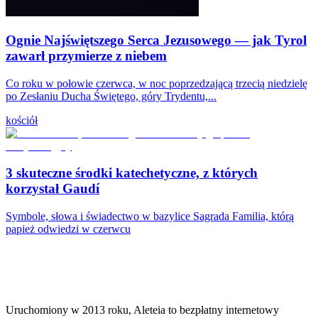
Ognie Najświętszego Serca Jezusowego — jak Tyrol
zawarł przymierze z niebem
Co roku w połowie czerwca, w noc poprzedzającą trzecią niedzielę
po Zesłaniu Ducha Świętego, góry Trydentu,...
kościół
3 skuteczne środki katechetyczne, z których
korzystał Gaudí
Symbole, słowa i świadectwo w bazylice Sagrada Familia, którą
papież odwiedzi w czerwcu
Uruchomiony w 2013 roku, Aleteia to bezpłatny internetowy