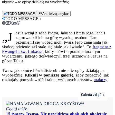
ubranie – te opisy działają na wyobraźnię.
TODO MESSAGE
Archiwizuj artykuł
TODO MESSAGE
:
„J
ezus wziął z sobą Piotra, Jakuba i brata jego Jana i
zaprowadził ich na górę wysoką, osobno. Tam
przemienił się wobec nich: twarz Jego zajaśniała jak
słońce, odzienie zaś stało się białe jak światło”. To
fragment z
Ewangelii św. Łukasza
, który mówi o ponadnaturalnym
wydarzeniu, jakiego doświadczyli trzej uczniowie Jezusa na
górze Tabor.
Twarz jak słońce i świetliste ubranie – te opisy działają na
wyobraźnię.
Kliknij w poniższą galerię
, żeby zobaczyć, jak
rozbujały pomysłowość i talent wybitnych artystów
malarzy
.
Galeria zdjęć
Czytaj także:
15 twarzy Jezusa. Nie przejdziesz obok nich obojętnie