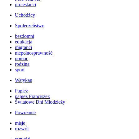
protestanci
Uchodźcy
Społeczeństwo
bezdomni
edukacja
migranci
niepełnosprawność
pomoc
rodzina
sport
Watykan
Papież
papież Franciszek
Światowe Dni Młodzieży
Powołanie
misje
rozwój