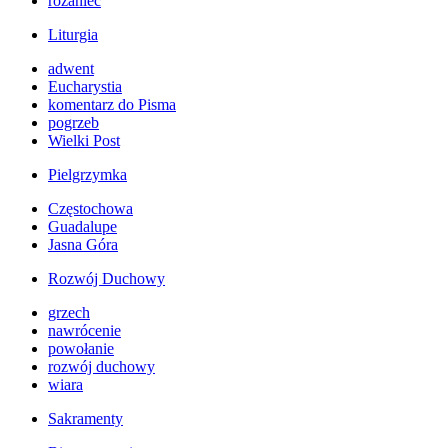
różaniec
Liturgia
adwent
Eucharystia
komentarz do Pisma
pogrzeb
Wielki Post
Pielgrzymka
Częstochowa
Guadalupe
Jasna Góra
Rozwój Duchowy
grzech
nawrócenie
powołanie
rozwój duchowy
wiara
Sakramenty