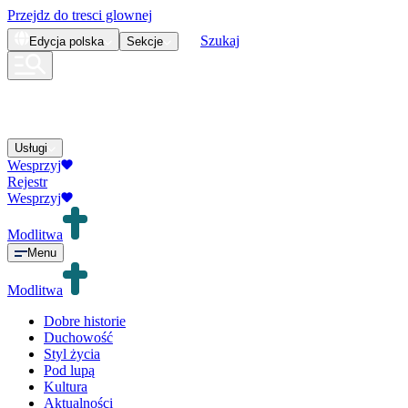
Przejdz do tresci glownej
Szukaj
Edycja
polska
Sekcje
Usługi
Wesprzyj
Rejestr
Wesprzyj
Modlitwa
Menu
Modlitwa
Dobre historie
Duchowość
Styl życia
Pod lupą
Kultura
Aktualności