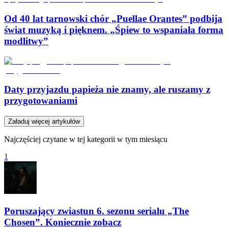
Od 40 lat tarnowski chór „Puellae Orantes” podbija
świat muzyką i pięknem. „Śpiew to wspaniała forma
modlitwy”
Daty przyjazdu papieża nie znamy, ale ruszamy z
przygotowaniami
Załaduj więcej artykułów
Najczęściej czytane w tej kategorii w tym miesiącu
1
Poruszający zwiastun 6. sezonu serialu „The
Chosen”. Koniecznie zobacz