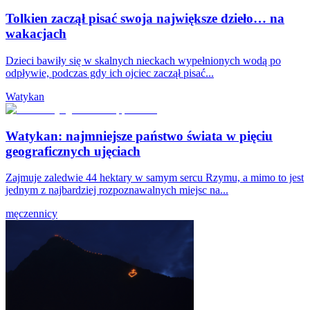
Tolkien zaczął pisać swoja największe dzieło… na
wakacjach
Dzieci bawiły się w skalnych nieckach wypełnionych wodą po
odpływie, podczas gdy ich ojciec zaczął pisać...
Watykan
Watykan: najmniejsze państwo świata w pięciu
geograficznych ujęciach
Zajmuje zaledwie 44 hektary w samym sercu Rzymu, a mimo to jest
jednym z najbardziej rozpoznawalnych miejsc na...
męczennicy