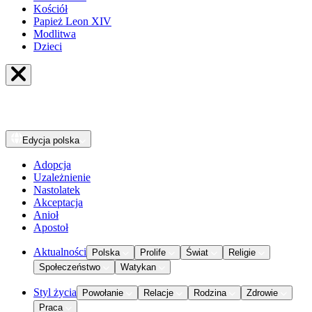
Kościół
Papież Leon XIV
Modlitwa
Dzieci
Edycja
polska
Adopcja
Uzależnienie
Nastolatek
Akceptacja
Anioł
Apostoł
Aktualności
Polska
Prolife
Świat
Religie
Społeczeństwo
Watykan
Styl życia
Powołanie
Relacje
Rodzina
Zdrowie
Praca