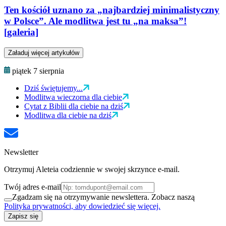
Ten kościół uznano za „najbardziej minimalistyczny
w Polsce”. Ale modlitwa jest tu „na maksa”!
[galeria]
Załaduj więcej artykułów
piątek 7 sierpnia
Dziś świętujemy...
Modlitwa wieczorna dla ciebie
Cytat z Biblii dla ciebie na dziś
Modlitwa dla ciebie na dziś
Newsletter
Otrzymuj Aleteia codziennie w swojej skrzynce e-mail.
Twój adres e-mail
Zgadzam się na otrzymywanie newslettera. Zobacz naszą
Polityka prywatności, aby dowiedzieć się więcej.
Zapisz się