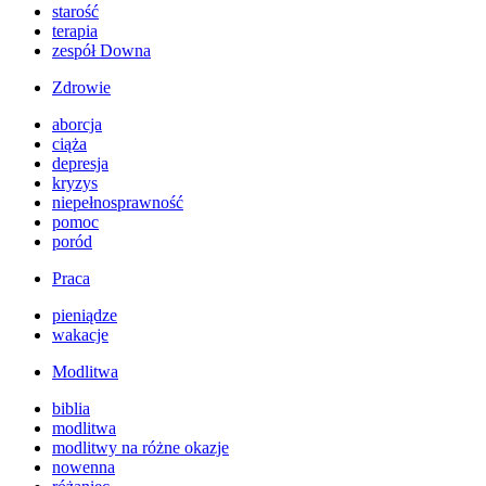
starość
terapia
zespół Downa
Zdrowie
aborcja
ciąża
depresja
kryzys
niepełnosprawność
pomoc
poród
Praca
pieniądze
wakacje
Modlitwa
biblia
modlitwa
modlitwy na różne okazje
nowenna