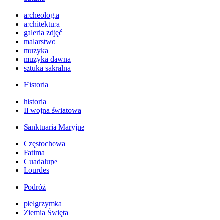
archeologia
architektura
galeria zdjęć
malarstwo
muzyka
muzyka dawna
sztuka sakralna
Historia
historia
II wojna światowa
Sanktuaria Maryjne
Częstochowa
Fatima
Guadalupe
Lourdes
Podróż
pielgrzymka
Ziemia Święta