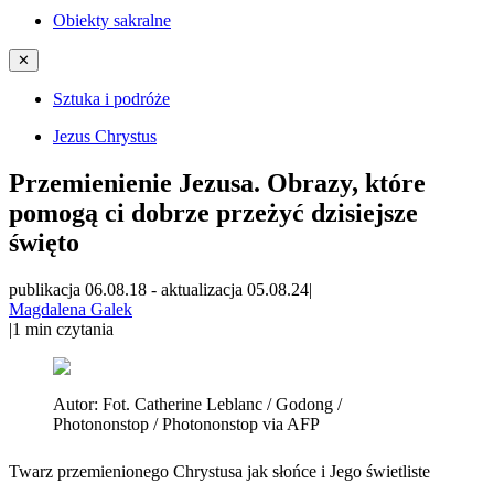
Obiekty sakralne
✕
Sztuka i podróże
Jezus Chrystus
Przemienienie Jezusa. Obrazy, które
pomogą ci dobrze przeżyć dzisiejsze
święto
publikacja 06.08.18
-
aktualizacja 05.08.24
|
Magdalena Galek
|
1
min czytania
Autor:
Fot. Catherine Leblanc / Godong /
Photononstop / Photononstop via AFP
Twarz przemienionego Chrystusa jak słońce i Jego świetliste