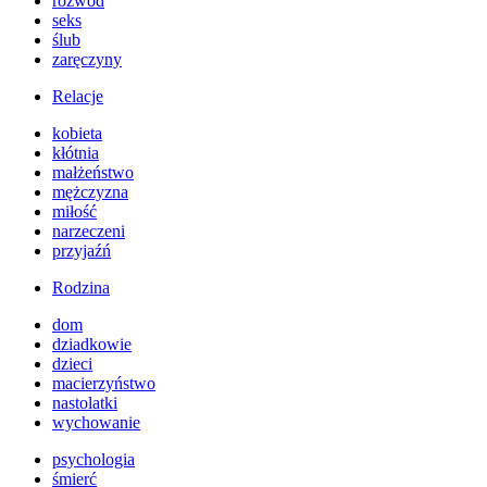
rozwód
seks
ślub
zaręczyny
Relacje
kobieta
kłótnia
małżeństwo
mężczyzna
miłość
narzeczeni
przyjaźń
Rodzina
dom
dziadkowie
dzieci
macierzyństwo
nastolatki
wychowanie
psychologia
śmierć