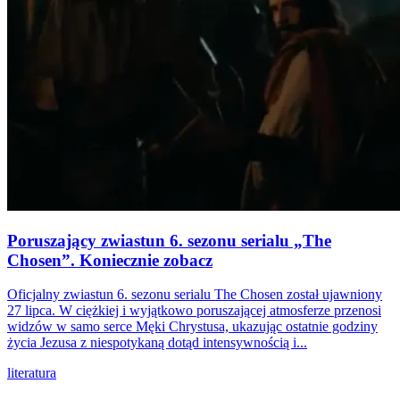
Poruszający zwiastun 6. sezonu serialu „The
Chosen”. Koniecznie zobacz
Oficjalny zwiastun 6. sezonu serialu The Chosen został ujawniony
27 lipca. W ciężkiej i wyjątkowo poruszającej atmosferze przenosi
widzów w samo serce Męki Chrystusa, ukazując ostatnie godziny
życia Jezusa z niespotykaną dotąd intensywnością i...
literatura