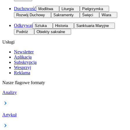
Duchowość
Modlitwa
Liturgia
Pielgrzymka
Rozwój Duchowy
Sakramenty
Święci
Wiara
Odkrywaj
Sztuka
Historia
Sanktuaria Maryjne
Podróż
Obiekty sakralne
Usługi
Newsletter
Aplikacja
Subskrypcja
Wesprzyj
Reklama
Nasze flagowe formaty
Analizy
Artykuł