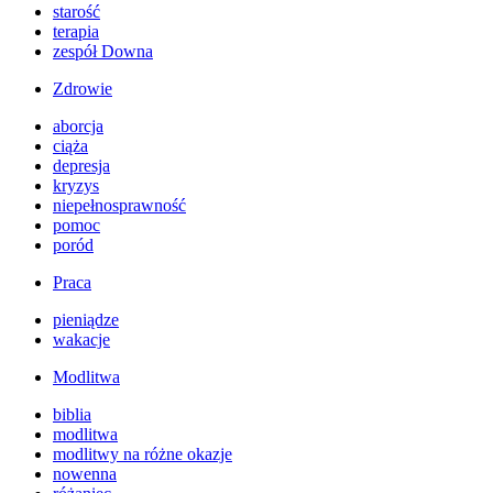
starość
terapia
zespół Downa
Zdrowie
aborcja
ciąża
depresja
kryzys
niepełnosprawność
pomoc
poród
Praca
pieniądze
wakacje
Modlitwa
biblia
modlitwa
modlitwy na różne okazje
nowenna