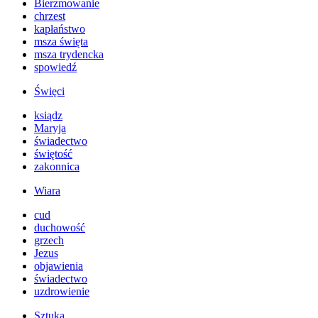
Bierzmowanie
chrzest
kapłaństwo
msza święta
msza trydencka
spowiedź
Święci
ksiądz
Maryja
świadectwo
świętość
zakonnica
Wiara
cud
duchowość
grzech
Jezus
objawienia
świadectwo
uzdrowienie
Sztuka