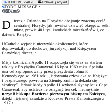
TODO MESSAGE
Archiwizuj artykuł
TODO MESSAGE
:
D
iecezja Orlando na Florydzie obejmuje znaczną część
centralnej Florydy, jak również dziewięć okręgów, setki
miast, prawie 401 tys. katolickich mieszkańców i, co
dziwne, Księżyc.
UCatholic wyjaśnia niezwykłe okoliczności, które
doprowadziły do ​​duchowej jurysdykcji nad Księżycem
florydzkiej diecezji:
Misja kosmiczna Apollo 11 rozpoczęła się wraz ze startem
rakiety z Przylądka Canaveral 16 lipca 1969 roku. Spełniła
ona cel zaproponowany przez prezydenta Johna F.
Kennedy'ego w 1961 roku „lądowania człowieka na Księżycu
i bezpiecznego powrotu na Ziemię, zanim ta dekada się
skończy”. Jednak kiedy Apollo 11 wykonał słynny lot z Cape
Canaveral, aby ostatecznie osiągnąć ten cel, nieumyślnie
uczynił biskupa Bordersa pierwszym biskupem Księżyca
,
dzięki niejasnej zasadzie z Kodeksu Prawa Kanonicznego z
1917 r.