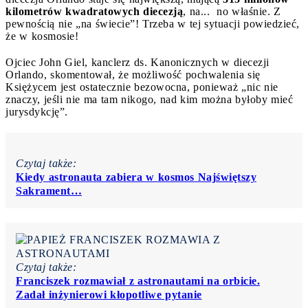
kilometrów kwadratowych diecezją
, na... no właśnie. Z
pewnością nie „na świecie”! Trzeba w tej sytuacji powiedzieć,
że w kosmosie!
Ojciec John Giel, kanclerz ds. Kanonicznych w diecezji
Orlando, skomentował, że możliwość pochwalenia się
Księżycem jest ostatecznie bezowocna, ponieważ „nic nie
znaczy, jeśli nie ma tam nikogo, nad kim można byłoby mieć
jurysdykcję”.
Czytaj także:
Kiedy astronauta zabiera w kosmos Najświętszy
Sakrament…
Czytaj także:
Franciszek rozmawiał z astronautami na orbicie.
Zadał inżynierowi kłopotliwe pytanie