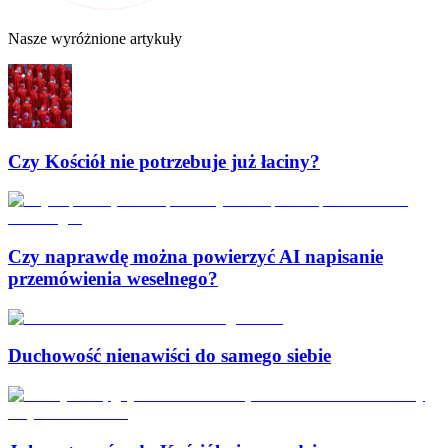
Nasze wyróżnione artykuły
Czy Kościół nie potrzebuje już łaciny?
Czy naprawdę można powierzyć AI napisanie
przemówienia weselnego?
Duchowość nienawiści do samego siebie