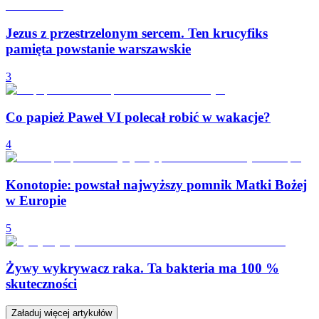
Jezus z przestrzelonym sercem. Ten krucyfiks
pamięta powstanie warszawskie
3
Co papież Paweł VI polecał robić w wakacje?
4
Konotopie: powstał najwyższy pomnik Matki Bożej
w Europie
5
Żywy wykrywacz raka. Ta bakteria ma 100 %
skuteczności
Załaduj więcej artykułów