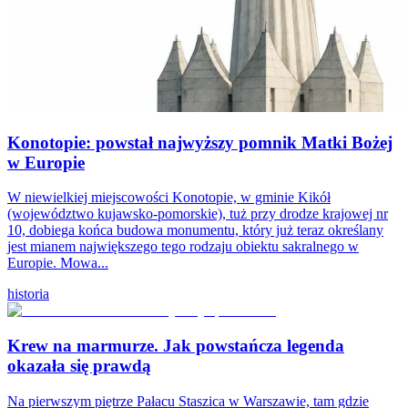
Konotopie: powstał najwyższy pomnik Matki Bożej
w Europie
W niewielkiej miejscowości Konotopie, w gminie Kikół
(województwo kujawsko-pomorskie), tuż przy drodze krajowej nr
10, dobiega końca budowa monumentu, który już teraz określany
jest mianem największego tego rodzaju obiektu sakralnego w
Europie. Mowa...
historia
Krew na marmurze. Jak powstańcza legenda
okazała się prawdą
Na pierwszym piętrze Pałacu Staszica w Warszawie, tam gdzie