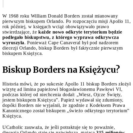
W 1968 roku William Donald Borders został mianowany
pierwszym biskupem Orlando. Po rozpoczęciu misji Apollo 11,
rok później, w księgach wciąż obowiązywało prawo
stwierdzające, że
każde nowo odkryte terytorium będzie
podlegało biskupstwu, z którego wyprawa odkrywcza
wyruszyła
. Ponieważ Cape Canaveral był pod nadzorem
diecezji Orlando, biskup Borders był faktycznie pierwszym
biskupem Księżyca.
Biskup Borders na Księżycu?
Historia mówi, że po sukcesie Apollo 11 biskup Borders złożył
wizytę ad limina papieżowi błogosławionemu Pawłowi VI,
podczas której od niechcenia dodał: „Wiesz, Ojcze Święty,
jestem biskupem Księżyca”. Papież wydawał się zdumiony,
dopóki Borders nie wyjaśnił, że zgodnie z Kodeksem Prawa
Kanonicznego został biskupem „świeżo odkrytego terytorium”
Księżyca.
UCatholic zauważa, że ​​jeśli potraktuje się to poważnie,
diecezja Orlando staje się największą, mającą
315 milionów