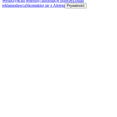
Wesprzyj
Kim jesteśmy?
informacje prawne
Zostań
reklamodawcą
Skontaktuj się z Aleteią
Prywatność