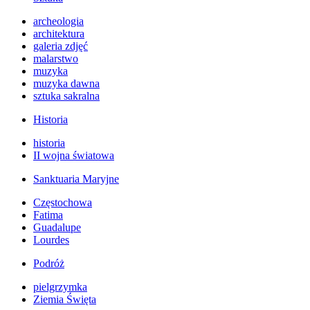
archeologia
architektura
galeria zdjęć
malarstwo
muzyka
muzyka dawna
sztuka sakralna
Historia
historia
II wojna światowa
Sanktuaria Maryjne
Częstochowa
Fatima
Guadalupe
Lourdes
Podróż
pielgrzymka
Ziemia Święta