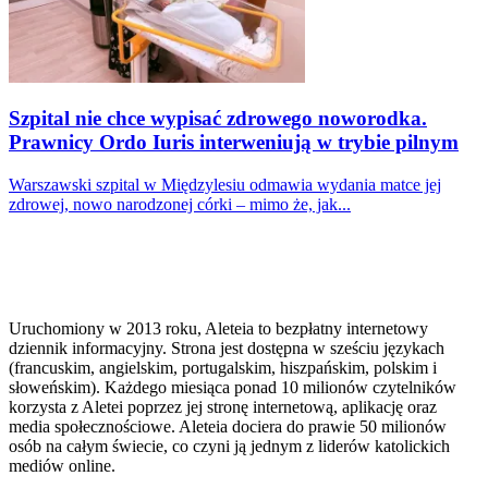
Szpital nie chce wypisać zdrowego noworodka.
Prawnicy Ordo Iuris interweniują w trybie pilnym
Warszawski szpital w Międzylesiu odmawia wydania matce jej
zdrowej, nowo narodzonej córki – mimo że, jak...
Uruchomiony w 2013 roku, Aleteia to bezpłatny internetowy
dziennik informacyjny. Strona jest dostępna w sześciu językach
(francuskim, angielskim, portugalskim, hiszpańskim, polskim i
słoweńskim). Każdego miesiąca ponad 10 milionów czytelników
korzysta z Aletei poprzez jej stronę internetową, aplikację oraz
media społecznościowe. Aleteia dociera do prawie 50 milionów
osób na całym świecie, co czyni ją jednym z liderów katolickich
mediów online.