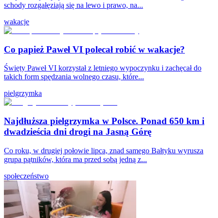
schody rozgałęziają się na lewo i prawo, na...
wakacje
Co papież Paweł VI polecał robić w wakacje?
Święty Paweł VI korzystał z letniego wypoczynku i zachęcał do
takich form spędzania wolnego czasu, które...
pielgrzymka
Najdłuższa pielgrzymka w Polsce. Ponad 650 km i
dwadzieścia dni drogi na Jasną Górę
Co roku, w drugiej połowie lipca, znad samego Bałtyku wyrusza
grupa pątników, która ma przed sobą jedną z...
społeczeństwo