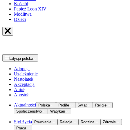
Kościół
Papież Leon XIV
Modlitwa
Dzieci
Edycja
polska
Adopcja
Uzależnienie
Nastolatek
Akceptacja
Anioł
Apostoł
Aktualności
Polska
Prolife
Świat
Religie
Społeczeństwo
Watykan
Styl życia
Powołanie
Relacje
Rodzina
Zdrowie
Praca