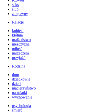
rozwód
seks
ślub
zaręczyny
Relacje
kobieta
kłótnia
małżeństwo
mężczyzna
miłość
narzeczeni
przyjaźń
Rodzina
dom
dziadkowie
dzieci
macierzyństwo
nastolatki
wychowanie
psychologia
śmierć