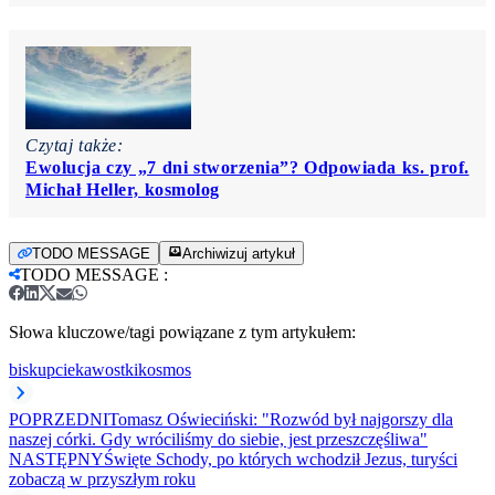
Czytaj także:
Ewolucja czy „7 dni stworzenia”? Odpowiada ks. prof.
Michał Heller, kosmolog
TODO MESSAGE
Archiwizuj artykuł
TODO MESSAGE
:
Słowa kluczowe/tagi powiązane z tym artykułem:
biskup
ciekawostki
kosmos
POPRZEDNI
Tomasz Oświeciński: "Rozwód był najgorszy dla
naszej córki. Gdy wróciliśmy do siebie, jest przeszczęśliwa"
NASTĘPNY
Święte Schody, po których wchodził Jezus, turyści
zobaczą w przyszłym roku