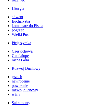
różaniec
Liturgia
adwent
Eucharystia
komentarz do Pisma
pogrzeb
Wielki Post
Pielgrzymka
Częstochowa
Guadalupe
Jasna Góra
Rozwój Duchowy
grzech
nawrócenie
powołanie
rozwój duchowy
wiara
Sakramenty