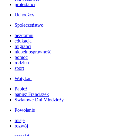
protestanci
Uchodźcy
Społeczeństwo
bezdomni
edukacja
migranci
niepełnosprawność
pomoc
rodzina
sport
Watykan
Papież
papież Franciszek
Światowe Dni Młodzieży
Powołanie
misje
rozwój