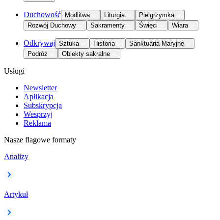
Duchowość
Modlitwa
Liturgia
Pielgrzymka
Rozwój Duchowy
Sakramenty
Święci
Wiara
Odkrywaj
Sztuka
Historia
Sanktuaria Maryjne
Podróż
Obiekty sakralne
Usługi
Newsletter
Aplikacja
Subskrypcja
Wesprzyj
Reklama
Nasze flagowe formaty
Analizy
Artykuł