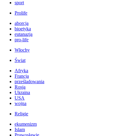
sport
Prolife
aborcja
bioetyka
eutanazja
pro-life
Włochy
Świat
Afryka
Francja
prześladowania
Rosja
Ukraina
USA
wojna
Religie
ekumenizm
Islam
Prawosławie