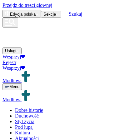
Przejdz do tresci glownej
Szukaj
Edycja
polska
Sekcje
Usługi
Wesprzyj
Rejestr
Wesprzyj
Modlitwa
Menu
Modlitwa
Dobre historie
Duchowość
Styl życia
Pod lupą
Kultura
Aktualności