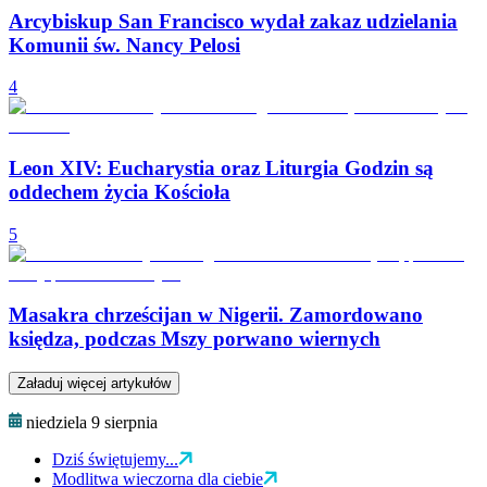
Arcybiskup San Francisco wydał zakaz udzielania
Komunii św. Nancy Pelosi
4
Leon XIV: Eucharystia oraz Liturgia Godzin są
oddechem życia Kościoła
5
Masakra chrześcijan w Nigerii. Zamordowano
księdza, podczas Mszy porwano wiernych
Załaduj więcej artykułów
niedziela 9 sierpnia
Dziś świętujemy...
Modlitwa wieczorna dla ciebie