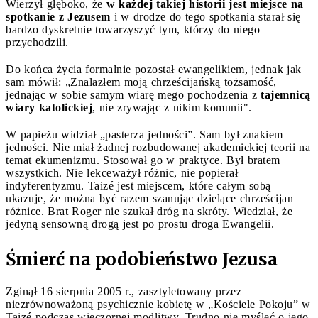
Wierzył głęboko, że
w każdej takiej historii jest miejsce na
spotkanie z Jezusem
i w drodze do tego spotkania starał się
bardzo dyskretnie towarzyszyć tym, którzy do niego
przychodzili.
Do końca życia formalnie pozostał ewangelikiem, jednak jak
sam mówił: „Znalazłem moją chrześcijańską tożsamość,
jednając w sobie samym wiarę mego pochodzenia z
tajemnicą
wiary katolickiej
, nie zrywając z nikim komunii".
W papieżu widział „pasterza jedności”. Sam był znakiem
jedności. Nie miał żadnej rozbudowanej akademickiej teorii na
temat ekumenizmu. Stosował go w praktyce. Był bratem
wszystkich. Nie lekceważył różnic, nie popierał
indyferentyzmu. Taizé jest miejscem, które całym sobą
ukazuje, że można być razem szanując dzielące chrześcijan
różnice. Brat Roger nie szukał dróg na skróty. Wiedział, że
jedyną sensowną drogą jest po prostu droga Ewangelii.
Śmierć na podobieństwo Jezusa
Zginął 16 sierpnia 2005 r., zasztyletowany przez
niezrównoważoną psychicznie kobietę w „Kościele Pokoju” w
Taizé podczas wieczornej modlitwy. Trudno nie myśleć o jego