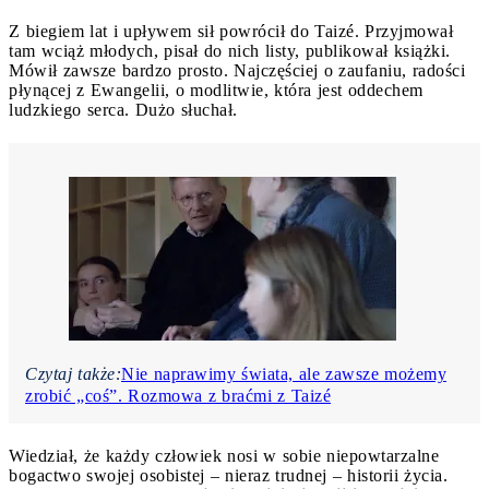
Z biegiem lat i upływem sił powrócił do Taizé. Przyjmował
tam wciąż młodych, pisał do nich listy, publikował książki.
Mówił zawsze bardzo prosto. Najczęściej o zaufaniu, radości
płynącej z Ewangelii, o modlitwie, która jest oddechem
ludzkiego serca. Dużo słuchał.
Czytaj także:
Nie naprawimy świata, ale zawsze możemy
zrobić „coś”. Rozmowa z braćmi z Taizé
Wiedział, że każdy człowiek nosi w sobie niepowtarzalne
bogactwo swojej osobistej – nieraz trudnej – historii życia.