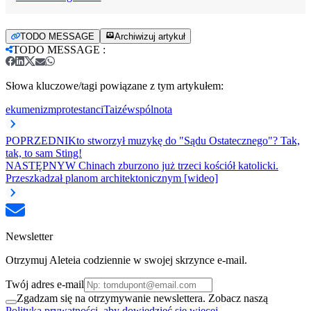
TODO MESSAGE
Archiwizuj artykuł
TODO MESSAGE
:
Słowa kluczowe/tagi powiązane z tym artykułem:
ekumenizm
protestanci
Taizé
wspólnota
POPRZEDNI
Kto stworzył muzykę do "Sądu Ostatecznego"? Tak,
tak, to sam Sting!
NASTĘPNY
W Chinach zburzono już trzeci kościół katolicki.
Przeszkadzał planom architektonicznym [wideo]
Newsletter
Otrzymuj Aleteia codziennie w swojej skrzynce e-mail.
Twój adres e-mail
Zgadzam się na otrzymywanie newslettera. Zobacz naszą
Polityka prywatności, aby dowiedzieć się więcej.