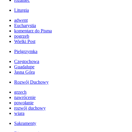
różaniec
Liturgia
adwent
Eucharystia
komentarz do Pisma
pogrzeb
Wielki Post
Pielgrzymka
Częstochowa
Guadalupe
Jasna Góra
Rozwój Duchowy
grzech
nawrócenie
powołanie
rozwój duchowy
wiara
Sakramenty