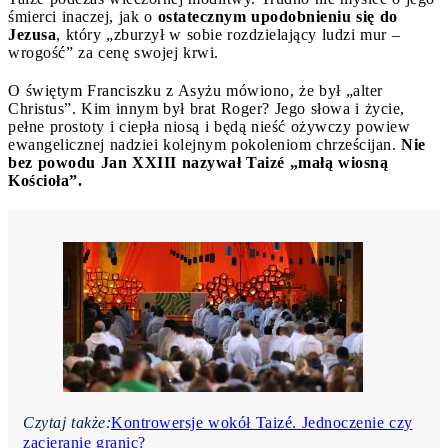
śmierci inaczej, jak o
ostatecznym upodobnieniu się do
Jezusa
, który „zburzył w sobie rozdzielający ludzi mur –
wrogość” za cenę swojej krwi.
O świętym Franciszku z Asyżu mówiono, że był „alter
Christus”. Kim innym był brat Roger? Jego słowa i życie,
pełne prostoty i ciepła niosą i będą nieść ożywczy powiew
ewangelicznej nadziei kolejnym pokoleniom chrześcijan.
Nie
bez powodu Jan XXIII nazywał Taizé „małą wiosną
Kościoła”.
Czytaj także:
Kontrowersje wokół Taizé. Jednoczenie czy
zacieranie granic?