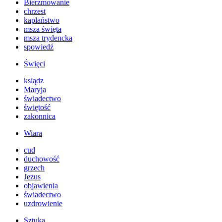
Bierzmowanie
chrzest
kapłaństwo
msza święta
msza trydencka
spowiedź
Święci
ksiądz
Maryja
świadectwo
świętość
zakonnica
Wiara
cud
duchowość
grzech
Jezus
objawienia
świadectwo
uzdrowienie
Sztuka