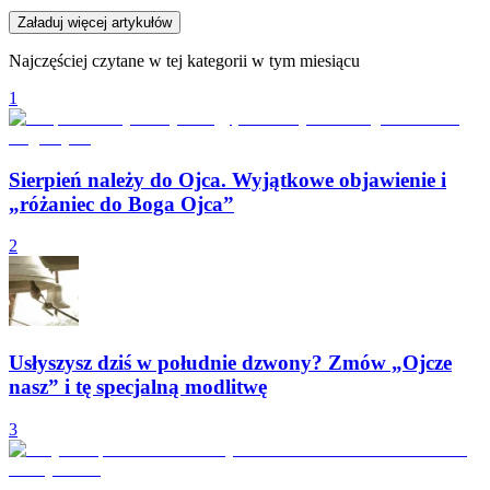
Załaduj więcej artykułów
Najczęściej czytane w tej kategorii w tym miesiącu
1
Sierpień należy do Ojca. Wyjątkowe objawienie i
„różaniec do Boga Ojca”
2
Usłyszysz dziś w południe dzwony? Zmów „Ojcze
nasz” i tę specjalną modlitwę
3