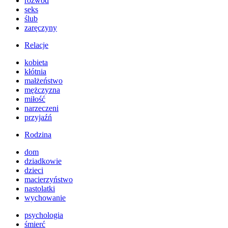
rozwód
seks
ślub
zaręczyny
Relacje
kobieta
kłótnia
małżeństwo
mężczyzna
miłość
narzeczeni
przyjaźń
Rodzina
dom
dziadkowie
dzieci
macierzyństwo
nastolatki
wychowanie
psychologia
śmierć