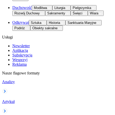
Duchowość
Modlitwa
Liturgia
Pielgrzymka
Rozwój Duchowy
Sakramenty
Święci
Wiara
Odkrywaj
Sztuka
Historia
Sanktuaria Maryjne
Podróż
Obiekty sakralne
Usługi
Newsletter
Aplikacja
Subskrypcja
Wesprzyj
Reklama
Nasze flagowe formaty
Analizy
Artykuł