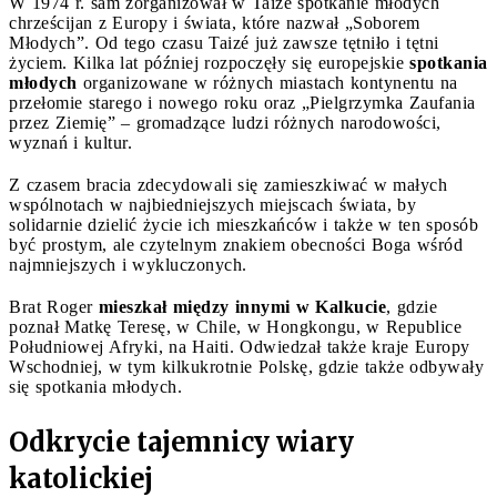
W 1974 r. sam zorganizował w Taizé spotkanie młodych
chrześcijan z Europy i świata, które nazwał „Soborem
Młodych”. Od tego czasu Taizé już zawsze tętniło i tętni
życiem. Kilka lat później rozpoczęły się europejskie
spotkania
młodych
organizowane w różnych miastach kontynentu na
przełomie starego i nowego roku oraz „Pielgrzymka Zaufania
przez Ziemię” – gromadzące ludzi różnych narodowości,
wyznań i kultur.
Z czasem bracia zdecydowali się zamieszkiwać w małych
wspólnotach w najbiedniejszych miejscach świata, by
solidarnie dzielić życie ich mieszkańców i także w ten sposób
być prostym, ale czytelnym znakiem obecności Boga wśród
najmniejszych i wykluczonych.
Brat Roger
mieszkał między innymi w Kalkucie
, gdzie
poznał Matkę Teresę, w Chile, w Hongkongu, w Republice
Południowej Afryki, na Haiti. Odwiedzał także kraje Europy
Wschodniej, w tym kilkukrotnie Polskę, gdzie także odbywały
się spotkania młodych.
Odkrycie tajemnicy wiary
katolickiej