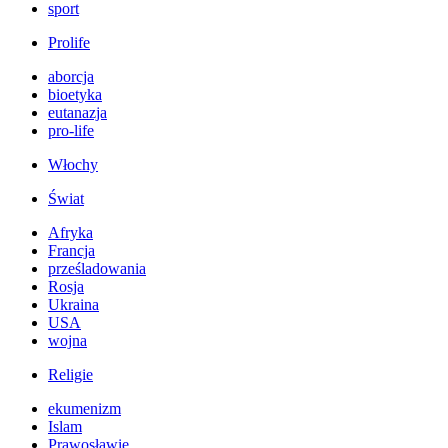
sport
Prolife
aborcja
bioetyka
eutanazja
pro-life
Włochy
Świat
Afryka
Francja
prześladowania
Rosja
Ukraina
USA
wojna
Religie
ekumenizm
Islam
Prawosławie