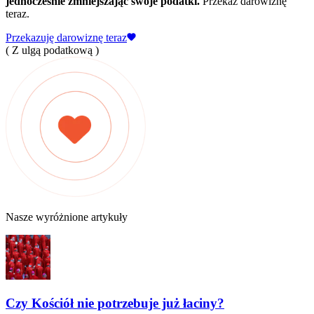
jednocześnie zmniejszając swoje podatki.
Przekaż darowiznę
teraz.
Przekazuję darowiznę teraz
( Z ulgą podatkową )
Nasze wyróżnione artykuły
Czy Kościół nie potrzebuje już łaciny?