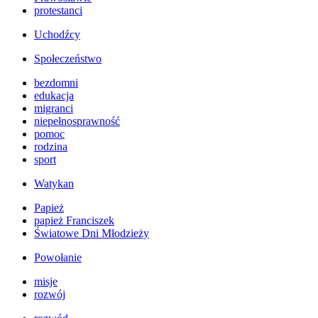
protestanci
Uchodźcy
Społeczeństwo
bezdomni
edukacja
migranci
niepełnosprawność
pomoc
rodzina
sport
Watykan
Papież
papież Franciszek
Światowe Dni Młodzieży
Powołanie
misje
rozwój