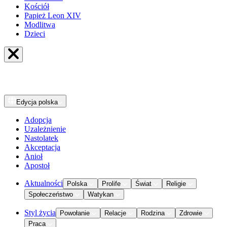
Kościół
Papież Leon XIV
Modlitwa
Dzieci
Edycja
polska
Adopcja
Uzależnienie
Nastolatek
Akceptacja
Anioł
Apostoł
Aktualności
Polska
Prolife
Świat
Religie
Społeczeństwo
Watykan
Styl życia
Powołanie
Relacje
Rodzina
Zdrowie
Praca