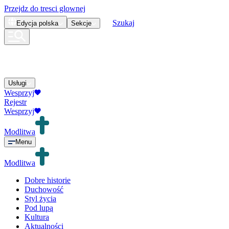
Przejdz do tresci glownej
Szukaj
Edycja
polska
Sekcje
Usługi
Wesprzyj
Rejestr
Wesprzyj
Modlitwa
Menu
Modlitwa
Dobre historie
Duchowość
Styl życia
Pod lupą
Kultura
Aktualności