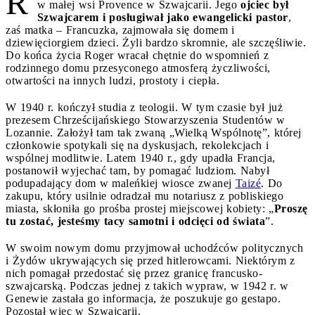
R
w małej wsi Provence w Szwajcarii. Jego
ojciec był
Szwajcarem i posługiwał jako ewangelicki pastor
,
zaś matka – Francuzka, zajmowała się domem i
dziewięciorgiem dzieci. Żyli bardzo skromnie, ale szczęśliwie.
Do końca życia Roger wracał chętnie do wspomnień z
rodzinnego domu przesyconego atmosferą życzliwości,
otwartości na innych ludzi, prostoty i ciepła.
W 1940 r. kończył studia z teologii. W tym czasie był już
prezesem Chrześcijańskiego Stowarzyszenia Studentów w
Lozannie. Założył tam tak zwaną „Wielką Wspólnotę”, której
członkowie spotykali się na dyskusjach, rekolekcjach i
wspólnej modlitwie. Latem 1940 r., gdy upadła Francja,
postanowił wyjechać tam, by pomagać ludziom. Nabył
podupadający dom w maleńkiej wiosce zwanej
Taizé
. Do
zakupu, który usilnie odradzał mu notariusz z pobliskiego
miasta, skłoniła go prośba prostej miejscowej kobiety: „
Proszę
tu zostać, jesteśmy tacy samotni i odcięci od świata
”.
W swoim nowym domu przyjmował uchodźców politycznych
i Żydów ukrywających się przed hitlerowcami. Niektórym z
nich pomagał przedostać się przez granicę francusko-
szwajcarską. Podczas jednej z takich wypraw, w 1942 r. w
Genewie zastała go informacja, że poszukuje go gestapo.
Pozostał więc w Szwajcarii.