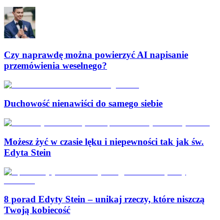
Czy naprawdę można powierzyć AI napisanie
przemówienia weselnego?
Duchowość nienawiści do samego siebie
Możesz żyć w czasie lęku i niepewności tak jak św.
Edyta Stein
8 porad Edyty Stein – unikaj rzeczy, które niszczą
Twoją kobiecość