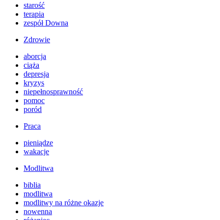
starość
terapia
zespół Downa
Zdrowie
aborcja
ciąża
depresja
kryzys
niepełnosprawność
pomoc
poród
Praca
pieniądze
wakacje
Modlitwa
biblia
modlitwa
modlitwy na różne okazje
nowenna