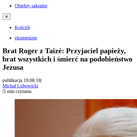
Obiekty sakralne
✕
Kościół
ekumenizm
Brat Roger z Taizé: Przyjaciel papieży,
brat wszystkich i śmierć na podobieństwo
Jezusa
publikacja 19.08.18
|
Michał Lubowicki
|
5
min czytania