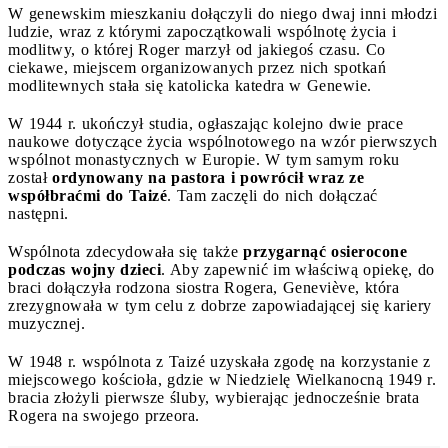
W genewskim mieszkaniu dołączyli do niego dwaj inni młodzi
ludzie, wraz z którymi zapoczątkowali wspólnotę życia i
modlitwy, o której Roger marzył od jakiegoś czasu. Co
ciekawe, miejscem organizowanych przez nich spotkań
modlitewnych stała się katolicka katedra w Genewie.
W 1944 r. ukończył studia, ogłaszając kolejno dwie prace
naukowe dotyczące życia wspólnotowego na wzór pierwszych
wspólnot monastycznych w Europie. W tym samym roku
został
ordynowany na pastora i powrócił wraz ze
współbraćmi do Taizé
. Tam zaczęli do nich dołączać
następni.
Wspólnota zdecydowała się także
przygarnąć osierocone
podczas wojny dzieci
. Aby zapewnić im właściwą opiekę, do
braci dołączyła rodzona siostra Rogera, Geneviève, która
zrezygnowała w tym celu z dobrze zapowiadającej się kariery
muzycznej.
W 1948 r. wspólnota z Taizé uzyskała zgodę na korzystanie z
miejscowego kościoła, gdzie w Niedzielę Wielkanocną 1949 r.
bracia złożyli pierwsze śluby, wybierając jednocześnie brata
Rogera na swojego przeora.