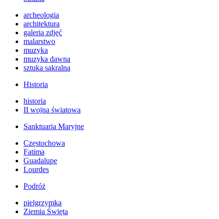
archeologia
architektura
galeria zdjęć
malarstwo
muzyka
muzyka dawna
sztuka sakralna
Historia
historia
II wojna światowa
Sanktuaria Maryjne
Częstochowa
Fatima
Guadalupe
Lourdes
Podróż
pielgrzymka
Ziemia Święta