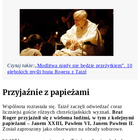
Czytaj także:
„Modlitwa nigdy nie będzie przeżytkiem”. 10
głębokich myśli brata Rogera z Taizé
Przyjaźnie z papieżami
Wspólnota rozrastała się. Taizé zaczęli odwiedzać coraz
liczniejsi goście różnych chrześcijańskich wyznań.
Brat
Roger przyjaźnił się z wieloma ludźmi, w tym z kolejnymi
papieżami – Janem XXIII, Pawłem VI, Janem Pawłem II
.
Został zaproszony jako obserwator na obrady soborowe.