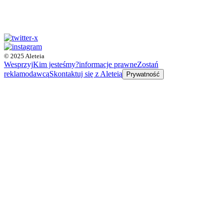
© 2025 Aleteia
Wesprzyj
Kim jesteśmy?
informacje prawne
Zostań
reklamodawcą
Skontaktuj się z Aleteią
Prywatność