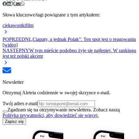
Słowa kluczowe/tagi powiązane z tym artykułem:
ciekawostki
film
POPRZEDNI
„Ciapaty, a jednak Polak”. Ten spot jest o reagowaniu
[wideo]
NASTĘPNY
W tym mieście podobno żyje się najlepiej. W rankingu
jest też polski akcent
Newsletter
Otrzymuj Aleteia codziennie w swojej skrzynce e-mail.
Twój adres e-mail
Zgadzam się na otrzymywanie newslettera. Zobacz naszą
Polityka prywatności, aby dowiedzieć się więcej.
Zapisz się