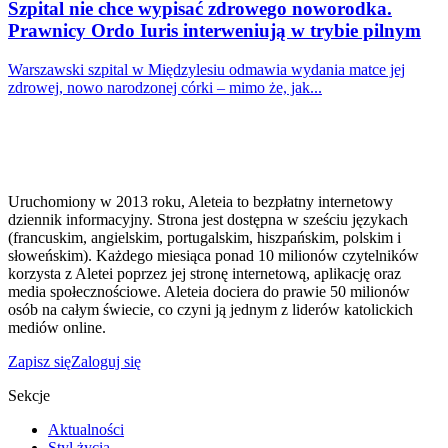
Szpital nie chce wypisać zdrowego noworodka.
Prawnicy Ordo Iuris interweniują w trybie pilnym
Warszawski szpital w Międzylesiu odmawia wydania matce jej
zdrowej, nowo narodzonej córki – mimo że, jak...
Uruchomiony w 2013 roku, Aleteia to bezpłatny internetowy
dziennik informacyjny. Strona jest dostępna w sześciu językach
(francuskim, angielskim, portugalskim, hiszpańskim, polskim i
słoweńskim). Każdego miesiąca ponad 10 milionów czytelników
korzysta z Aletei poprzez jej stronę internetową, aplikację oraz
media społecznościowe. Aleteia dociera do prawie 50 milionów
osób na całym świecie, co czyni ją jednym z liderów katolickich
mediów online.
Zapisz się
Zaloguj się
Sekcje
Aktualności
Styl życia