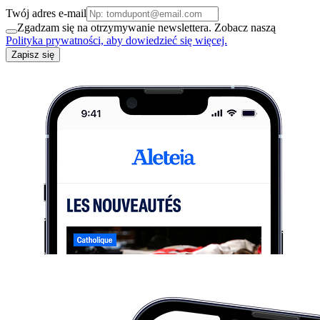
Twój adres e-mail
Zgadzam się na otrzymywanie newslettera. Zobacz naszą
Polityka prywatności, aby dowiedzieć się więcej.
Zapisz się