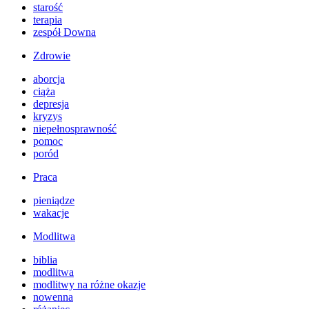
starość
terapia
zespół Downa
Zdrowie
aborcja
ciąża
depresja
kryzys
niepełnosprawność
pomoc
poród
Praca
pieniądze
wakacje
Modlitwa
biblia
modlitwa
modlitwy na różne okazje
nowenna