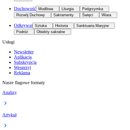
Duchowość
Modlitwa
Liturgia
Pielgrzymka
Rozwój Duchowy
Sakramenty
Święci
Wiara
Odkrywaj
Sztuka
Historia
Sanktuaria Maryjne
Podróż
Obiekty sakralne
Usługi
Newsletter
Aplikacja
Subskrypcja
Wesprzyj
Reklama
Nasze flagowe formaty
Analizy
Artykuł