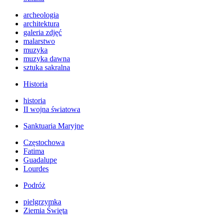
archeologia
architektura
galeria zdjęć
malarstwo
muzyka
muzyka dawna
sztuka sakralna
Historia
historia
II wojna światowa
Sanktuaria Maryjne
Częstochowa
Fatima
Guadalupe
Lourdes
Podróż
pielgrzymka
Ziemia Święta