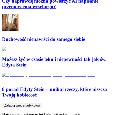
Czy naprawdę można powierzyć AI napisanie
przemówienia weselnego?
Duchowość nienawiści do samego siebie
Możesz żyć w czasie lęku i niepewności tak jak św.
Edyta Stein
8 porad Edyty Stein – unikaj rzeczy, które niszczą
Twoją kobiecość
Załaduj więcej artykułów
Najczęściej czytane w tej kategorii w tym miesiącu