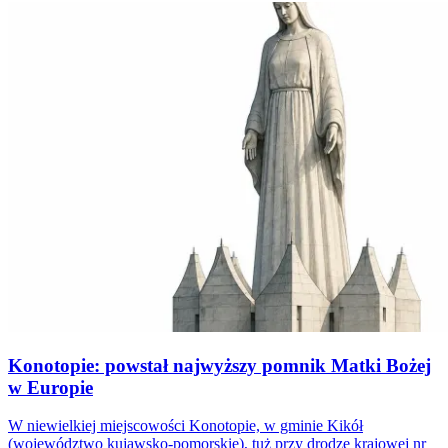
Konotopie: powstał najwyższy pomnik Matki Bożej
w Europie
W niewielkiej miejscowości Konotopie, w gminie Kikół
(województwo kujawsko-pomorskie), tuż przy drodze krajowej nr