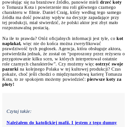
powołując się na branżowe źródło, panowie mieli
drzeć koty
o Tomasza Kota i powierzenie mu roli głównego czarnego
charakteru w filmie. Daniel Craig, który według tego samego
źródła ma dość poważny wpływ na decyzje zapadające przy
tej produkcji, miał stwierdzić, że polski aktor jest zbyt mało
rozpoznawalną postacią.
Na ile to prawda? Otóż oficjalnych informacji jest tyle, co
kot
napłakał,
więc nie do końca można zweryfikować
prawdziwość tych pogłosek. Agencja, która obsługuje aktora,
potwierdziła jednak, że został on “poproszony przez reżysera o
przygotowanie kilku scen, w których interpretował ostatnie
role czarnych charakterów”. Czy możemy więc
ostrzyć swoje
pazurki
na kolejnego Polaka w tej kultowej produkcji? Czas
pokaże, choć jeśli chodzi o międzynarodową karierę Tomasza
Kota, to ze spokojem możemy powiedzieć:
pierwsze koty za
płoty!
Czytaj także:
Należałem do katolickiej mafii. I jestem z tego dumny