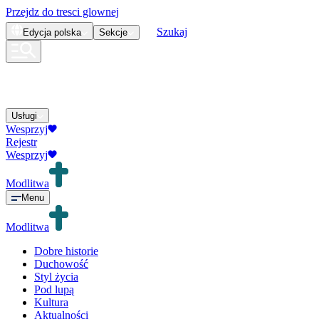
Przejdz do tresci glownej
Szukaj
Edycja
polska
Sekcje
Usługi
Wesprzyj
Rejestr
Wesprzyj
Modlitwa
Menu
Modlitwa
Dobre historie
Duchowość
Styl życia
Pod lupą
Kultura
Aktualności