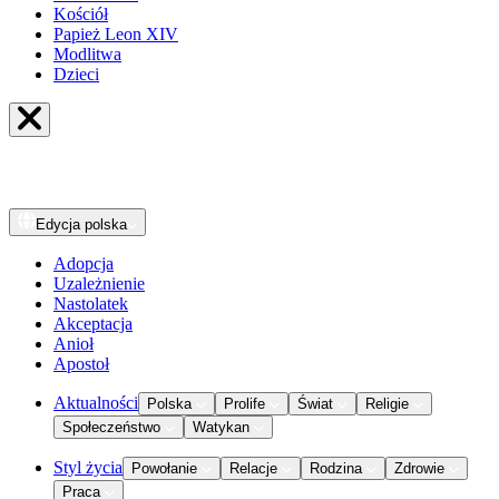
Kościół
Papież Leon XIV
Modlitwa
Dzieci
Edycja
polska
Adopcja
Uzależnienie
Nastolatek
Akceptacja
Anioł
Apostoł
Aktualności
Polska
Prolife
Świat
Religie
Społeczeństwo
Watykan
Styl życia
Powołanie
Relacje
Rodzina
Zdrowie
Praca