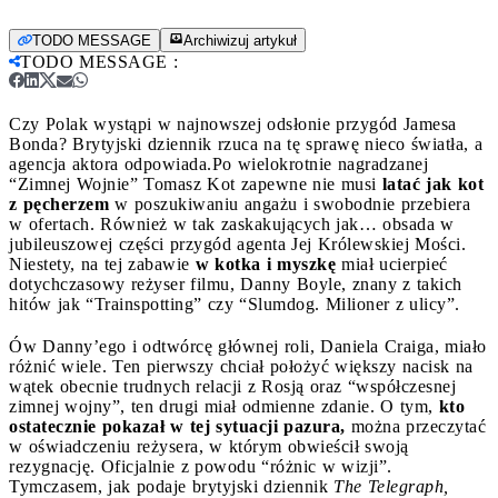
TODO MESSAGE
Archiwizuj artykuł
TODO MESSAGE
:
Czy Polak wystąpi w najnowszej odsłonie przygód Jamesa
Bonda? Brytyjski dziennik rzuca na tę sprawę nieco światła, a
agencja aktora odpowiada.
Po wielokrotnie nagradzanej
“Zimnej Wojnie” Tomasz Kot zapewne nie musi
latać jak kot
z pęcherzem
w poszukiwaniu angażu i swobodnie przebiera
w ofertach. Również w tak zaskakujących jak… obsada w
jubileuszowej części przygód agenta Jej Królewskiej Mości.
Niestety, na tej zabawie
w kotka i myszkę
miał ucierpieć
dotychczasowy reżyser filmu, Danny Boyle, znany z takich
hitów jak “Trainspotting” czy “Slumdog. Milioner z ulicy”.
Ów Danny’ego i odtwórcę głównej roli, Daniela Craiga, miało
różnić wiele. Ten pierwszy chciał położyć większy nacisk na
wątek obecnie trudnych relacji z Rosją oraz “współczesnej
zimnej wojny”, ten drugi miał odmienne zdanie. O tym,
kto
ostatecznie pokazał w tej sytuacji pazura,
można przeczytać
w oświadczeniu reżysera, w którym obwieścił swoją
rezygnację. Oficjalnie z powodu “różnic w wizji”.
Tymczasem, jak podaje brytyjski dziennik
The Telegraph,