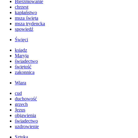
Bierzmowanie
chrzest
kapłaństwo
msza święta
msza trydencka
spowiedź
Święci
ksiądz
Maryja
świadectwo
świętość
zakonnica
Wiara
cud
duchowość
grzech
Jezus
objawienia
świadectwo
uzdrowienie
Sztuka