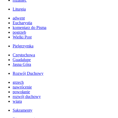
różaniec
Liturgia
adwent
Eucharystia
komentarz do Pisma
pogrzeb
Wielki Post
Pielgrzymka
Częstochowa
Guadalupe
Jasna Góra
Rozwój Duchowy
grzech
nawrócenie
powołanie
rozwój duchowy
wiara
Sakramenty