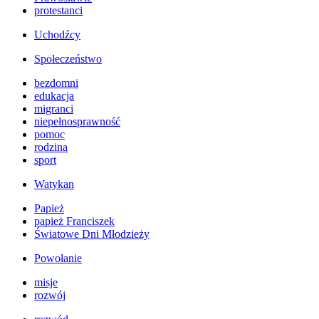
protestanci
Uchodźcy
Społeczeństwo
bezdomni
edukacja
migranci
niepełnosprawność
pomoc
rodzina
sport
Watykan
Papież
papież Franciszek
Światowe Dni Młodzieży
Powołanie
misje
rozwój