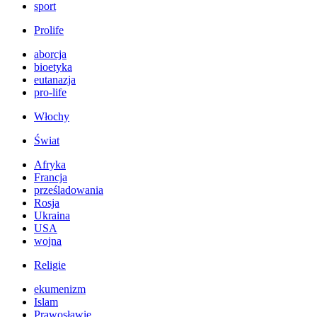
sport
Prolife
aborcja
bioetyka
eutanazja
pro-life
Włochy
Świat
Afryka
Francja
prześladowania
Rosja
Ukraina
USA
wojna
Religie
ekumenizm
Islam
Prawosławie