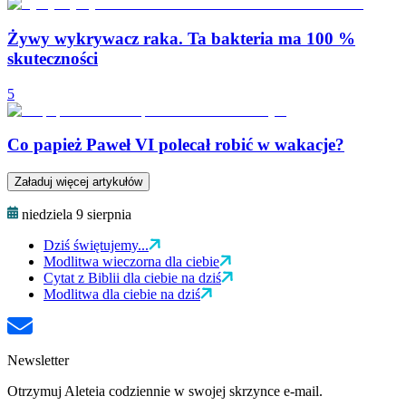
Żywy wykrywacz raka. Ta bakteria ma 100 %
skuteczności
5
Co papież Paweł VI polecał robić w wakacje?
Załaduj więcej artykułów
niedziela 9 sierpnia
Dziś świętujemy...
Modlitwa wieczorna dla ciebie
Cytat z Biblii dla ciebie na dziś
Modlitwa dla ciebie na dziś
Newsletter
Otrzymuj Aleteia codziennie w swojej skrzynce e-mail.