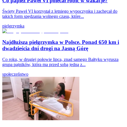
Co papież Paweł VI polecał robić w wakacje?
Święty Paweł VI korzystał z letniego wypoczynku i zachęcał do
takich form spędzania wolnego czasu, które...
pielgrzymka
Najdłuższa pielgrzymka w Polsce. Ponad 650 km i
dwadzieścia dni drogi na Jasną Górę
Co roku, w drugiej połowie lipca, znad samego Bałtyku wyrusza
grupa pątników, która ma przed sobą jedną z...
społeczeństwo