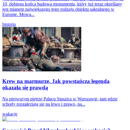
10, dobiega końca budowa monumentu, który już teraz określany
jest mianem największego tego rodzaju obiektu sakralnego w
Europie. Mowa...
historia
Krew na marmurze. Jak powstańcza legenda
okazała się prawdą
Na pierwszym piętrze Pałacu Staszica w Warszawie, tam gdzie
schody rozgałęziają się na lewo i prawo, na...
wakacje