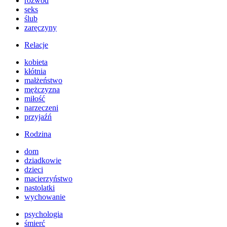
rozwód
seks
ślub
zaręczyny
Relacje
kobieta
kłótnia
małżeństwo
mężczyzna
miłość
narzeczeni
przyjaźń
Rodzina
dom
dziadkowie
dzieci
macierzyństwo
nastolatki
wychowanie
psychologia
śmierć