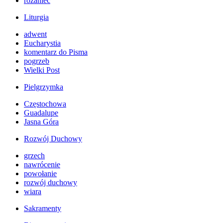
różaniec
Liturgia
adwent
Eucharystia
komentarz do Pisma
pogrzeb
Wielki Post
Pielgrzymka
Częstochowa
Guadalupe
Jasna Góra
Rozwój Duchowy
grzech
nawrócenie
powołanie
rozwój duchowy
wiara
Sakramenty