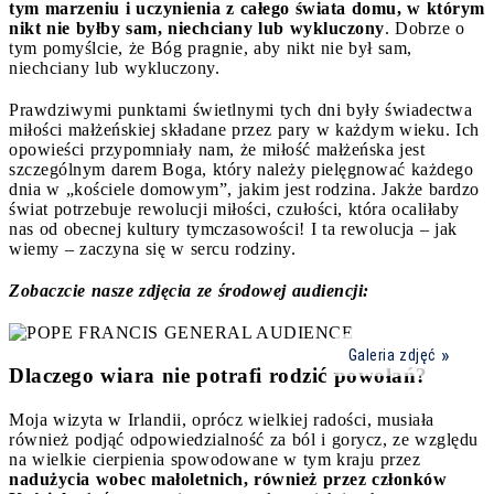
tym marzeniu i uczynienia z całego świata domu, w którym
nikt nie byłby sam, niechciany lub wykluczony
. Dobrze o
tym pomyślcie, że Bóg pragnie, aby nikt nie był sam,
niechciany lub wykluczony.
Prawdziwymi punktami świetlnymi tych dni były świadectwa
miłości małżeńskiej składane przez pary w każdym wieku. Ich
opowieści przypomniały nam, że miłość małżeńska jest
szczególnym darem Boga, który należy pielęgnować każdego
dnia w „kościele domowym”, jakim jest rodzina. Jakże bardzo
świat potrzebuje rewolucji miłości, czułości, która ocaliłaby
nas od obecnej kultury tymczasowości! I ta rewolucja – jak
wiemy – zaczyna się w sercu rodziny.
Zobaczcie nasze zdjęcia ze środowej audiencji:
Galeria zdjęć
Dlaczego wiara nie potrafi rodzić powołań?
Moja wizyta w Irlandii, oprócz wielkiej radości, musiała
również podjąć odpowiedzialność za ból i gorycz, ze względu
na wielkie cierpienia spowodowane w tym kraju przez
nadużycia wobec małoletnich, również przez członków