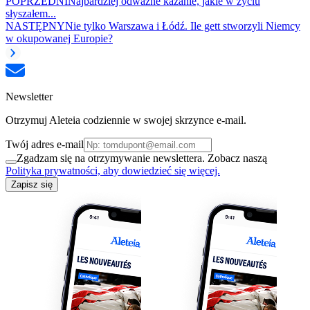
POPRZEDNI
Najbardziej odważne kazanie, jakie w życiu
słyszałem...
NASTĘPNY
Nie tylko Warszawa i Łódź. Ile gett stworzyli Niemcy
w okupowanej Europie?
Newsletter
Otrzymuj Aleteia codziennie w swojej skrzynce e-mail.
Twój adres e-mail
Zgadzam się na otrzymywanie newslettera. Zobacz naszą
Polityka prywatności, aby dowiedzieć się więcej.
Zapisz się