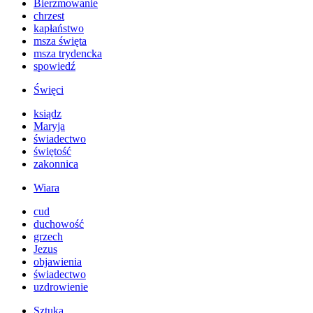
Bierzmowanie
chrzest
kapłaństwo
msza święta
msza trydencka
spowiedź
Święci
ksiądz
Maryja
świadectwo
świętość
zakonnica
Wiara
cud
duchowość
grzech
Jezus
objawienia
świadectwo
uzdrowienie
Sztuka