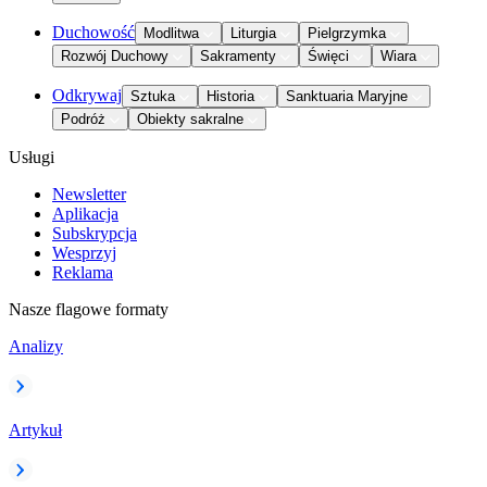
Duchowość
Modlitwa
Liturgia
Pielgrzymka
Rozwój Duchowy
Sakramenty
Święci
Wiara
Odkrywaj
Sztuka
Historia
Sanktuaria Maryjne
Podróż
Obiekty sakralne
Usługi
Newsletter
Aplikacja
Subskrypcja
Wesprzyj
Reklama
Nasze flagowe formaty
Analizy
Artykuł