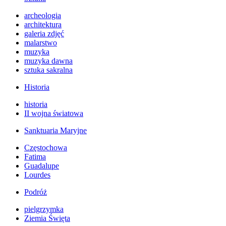
archeologia
architektura
galeria zdjęć
malarstwo
muzyka
muzyka dawna
sztuka sakralna
Historia
historia
II wojna światowa
Sanktuaria Maryjne
Częstochowa
Fatima
Guadalupe
Lourdes
Podróż
pielgrzymka
Ziemia Święta