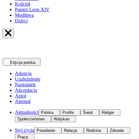
Kościół
Papież Leon XIV
Modlitwa
Dzieci
Edycja
polska
Adopcja
Uzależnienie
Nastolatek
Akceptacja
Anioł
Apostoł
Aktualności
Polska
Prolife
Świat
Religie
Społeczeństwo
Watykan
Styl życia
Powołanie
Relacje
Rodzina
Zdrowie
Praca