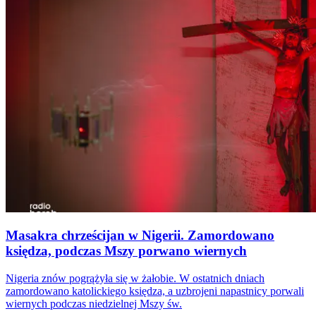
Masakra chrześcijan w Nigerii. Zamordowano
księdza, podczas Mszy porwano wiernych
Nigeria znów pogrążyła się w żałobie. W ostatnich dniach
zamordowano katolickiego księdza, a uzbrojeni napastnicy porwali
wiernych podczas niedzielnej Mszy św.