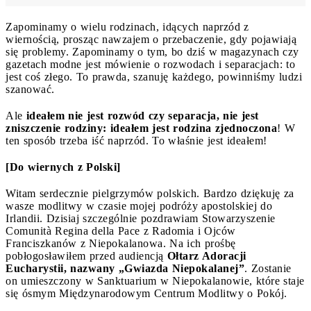
Zapominamy o wielu rodzinach, idących naprzód z
wiernością, prosząc nawzajem o przebaczenie, gdy pojawiają
się problemy. Zapominamy o tym, bo dziś w magazynach czy
gazetach modne jest mówienie o rozwodach i separacjach: to
jest coś złego. To prawda, szanuję każdego, powinniśmy ludzi
szanować.
Ale
ideałem nie jest rozwód czy separacja, nie jest
zniszczenie rodziny: ideałem jest rodzina zjednoczona
! W
ten sposób trzeba iść naprzód. To właśnie jest ideałem!
[Do wiernych z Polski]
Witam serdecznie pielgrzymów polskich. Bardzo dziękuję za
wasze modlitwy w czasie mojej podróży apostolskiej do
Irlandii. Dzisiaj szczególnie pozdrawiam Stowarzyszenie
Comunità Regina della Pace z Radomia i Ojców
Franciszkanów z Niepokalanowa. Na ich prośbę
pobłogosławiłem przed audiencją
Ołtarz Adoracji
Eucharystii, nazwany „Gwiazda Niepokalanej”
. Zostanie
on umieszczony w Sanktuarium w Niepokalanowie, które staje
się ósmym Międzynarodowym Centrum Modlitwy o Pokój.