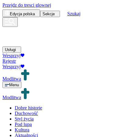
Przejdz do tresci glownej
Szukaj
Edycja
polska
Sekcje
Usługi
Wesprzyj
Rejestr
Wesprzyj
Modlitwa
Menu
Modlitwa
Dobre historie
Duchowość
Styl życia
Pod lupą
Kultura
Aktualności