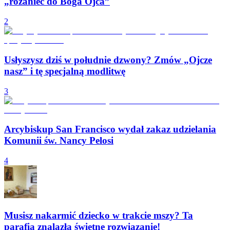
„różaniec do Boga Ojca”
2
Usłyszysz dziś w południe dzwony? Zmów „Ojcze
nasz” i tę specjalną modlitwę
3
Arcybiskup San Francisco wydał zakaz udzielania
Komunii św. Nancy Pelosi
4
Musisz nakarmić dziecko w trakcie mszy? Ta
parafia znalazła świetne rozwiązanie!