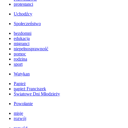
protestanci
Uchodźcy
Społeczeństwo
bezdomni
edukacja
migranci
niepełnosprawność
pomoc
rodzina
sport
Watykan
Papież
papież Franciszek
Światowe Dni Młodzieży
Powołanie
misje
rozwój