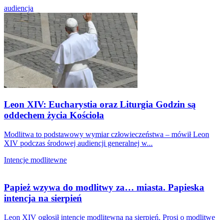
audiencja
Leon XIV: Eucharystia oraz Liturgia Godzin są
oddechem życia Kościoła
Modlitwa to podstawowy wymiar człowieczeństwa – mówił Leon
XIV podczas środowej audiencji generalnej w...
Intencje modlitewne
Papież wzywa do modlitwy za… miasta. Papieska
intencja na sierpień
Leon XIV ogłosił intencję modlitewną na sierpień. Prosi o modlitwę