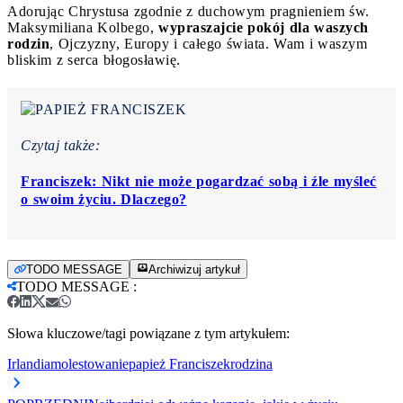
Adorując Chrystusa zgodnie z duchowym pragnieniem św.
Maksymiliana Kolbego,
wypraszajcie pokój dla waszych
rodzin
, Ojczyzny, Europy i całego świata. Wam i waszym
bliskim z serca błogosławię.
Czytaj także:
Franciszek: Nikt nie może pogardzać sobą i źle myśleć
o swoim życiu. Dlaczego?
TODO MESSAGE
Archiwizuj artykuł
TODO MESSAGE
:
Słowa kluczowe/tagi powiązane z tym artykułem:
Irlandia
molestowanie
papież Franciszek
rodzina