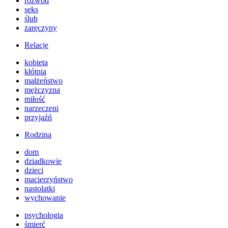
rozwód
seks
ślub
zaręczyny
Relacje
kobieta
kłótnia
małżeństwo
mężczyzna
miłość
narzeczeni
przyjaźń
Rodzina
dom
dziadkowie
dzieci
macierzyństwo
nastolatki
wychowanie
psychologia
śmierć