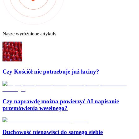
Nasze wyróżnione artykuły
Czy Kościół nie potrzebuje już łaciny?
Czy naprawdę można powierzyć AI napisanie
przemówienia weselnego?
Duchowość nienawiści do samego siebie