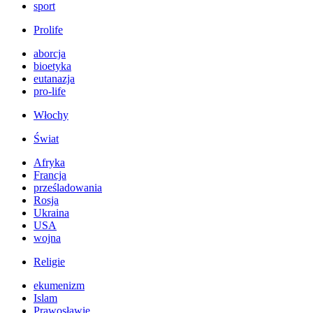
sport
Prolife
aborcja
bioetyka
eutanazja
pro-life
Włochy
Świat
Afryka
Francja
prześladowania
Rosja
Ukraina
USA
wojna
Religie
ekumenizm
Islam
Prawosławie