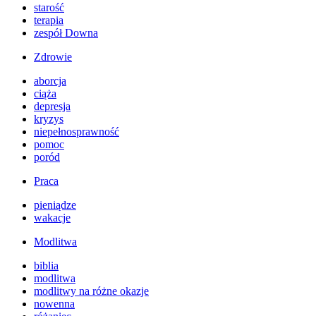
starość
terapia
zespół Downa
Zdrowie
aborcja
ciąża
depresja
kryzys
niepełnosprawność
pomoc
poród
Praca
pieniądze
wakacje
Modlitwa
biblia
modlitwa
modlitwy na różne okazje
nowenna