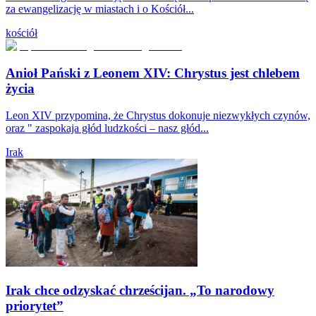
za ewangelizację w miastach i o Kościół...
kościół
Anioł Pański z Leonem XIV: Chrystus jest chlebem
życia
Leon XIV przypomina, że Chrystus dokonuje niezwykłych czynów,
oraz " zaspokaja głód ludzkości – nasz głód...
Irak
Irak chce odzyskać chrześcijan. „To narodowy
priorytet”