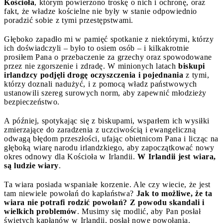
Kościoła
, którym powierzono troskę o nich i ochronę, oraz
fakt, że władze kościelne nie były w stanie odpowiednio
poradzić sobie z tymi przestępstwami.
Głęboko zapadło mi w pamięć spotkanie z niektórymi, którzy
ich doświadczyli – było to osiem osób – i kilkakrotnie
prosiłem Pana o przebaczenie za grzechy oraz spowodowane
przez nie zgorszenie i zdradę. W minionych latach
biskupi
irlandzcy podjęli drogę oczyszczenia i pojednania
z tymi,
którzy doznali nadużyć, i z pomocą władz państwowych
ustanowili szereg surowych norm, aby zapewnić młodzieży
bezpieczeństwo.
A później, spotykając się z biskupami, wsparłem ich wysiłki
zmierzające do zaradzenia z uczciwością i ewangeliczną
odwagą błędom przeszłości, ufając obietnicom Pana i licząc na
głęboką wiarę narodu irlandzkiego, aby zapoczątkować nowy
okres odnowy dla Kościoła w Irlandii.
W Irlandii jest wiara,
są ludzie wiary
.
Ta wiara posiada wspaniałe korzenie. Ale czy wiecie, że jest
tam niewiele powołań do kapłaństwa?
Jak to możliwe, że ta
wiara nie potrafi rodzić powołań? Z powodu skandali i
wielkich problemów
. Musimy się modlić, aby Pan posłał
świętych kapłanów w Irlandii, posłał nowe powołania.