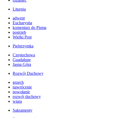
różaniec
Liturgia
adwent
Eucharystia
komentarz do Pisma
pogrzeb
Wielki Post
Pielgrzymka
Częstochowa
Guadalupe
Jasna Góra
Rozwój Duchowy
grzech
nawrócenie
powołanie
rozwój duchowy
wiara
Sakramenty