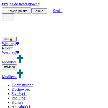
Przejdz do tresci glownej
Szukaj
Edycja
polska
Sekcje
Usługi
Wesprzyj
Rejestr
Wesprzyj
Modlitwa
Menu
Modlitwa
Dobre historie
Duchowość
Styl życia
Pod lupą
Kultura
Aktualności