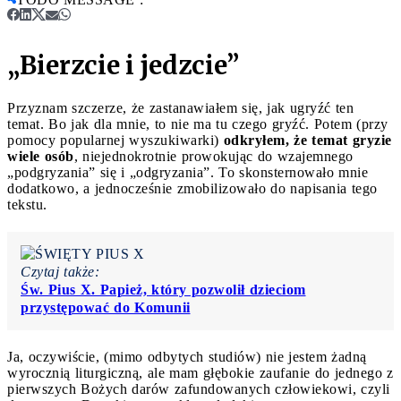
„Bierzcie i jedzcie”
Przyznam szczerze, że zastanawiałem się, jak ugryźć ten
temat. Bo jak dla mnie, to nie ma tu czego gryźć. Potem (przy
pomocy popularnej wyszukiwarki)
odkryłem, że temat gryzie
wiele osób
, niejednokrotnie prowokując do wzajemnego
„podgryzania” się i „odgryzania”. To skonsternowało mnie
dodatkowo, a jednocześnie zmobilizowało do napisania tego
tekstu.
Czytaj także:
Św. Pius X. Papież, który pozwolił dzieciom
przystępować do Komunii
Ja, oczywiście, (mimo odbytych studiów) nie jestem żadną
wyrocznią liturgiczną, ale mam głębokie zaufanie do jednego z
pierwszych Bożych darów zafundowanych człowiekowi, czyli