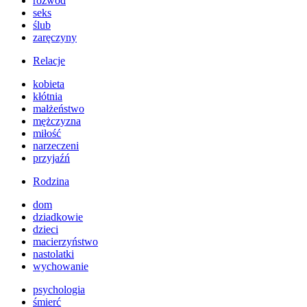
rozwód
seks
ślub
zaręczyny
Relacje
kobieta
kłótnia
małżeństwo
mężczyzna
miłość
narzeczeni
przyjaźń
Rodzina
dom
dziadkowie
dzieci
macierzyństwo
nastolatki
wychowanie
psychologia
śmierć