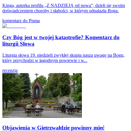
Kinga, autorka profilu „Z NADZIEJĄ od nowa”, dzieli się swoim
doświadczeniem choroby i słabości, w którym odnalazła Boga.
komentarz do Pisma
Czy Bóg jest w twojej katastrofie? Komentarz do
liturgii Słowa
Liturgia słowa 19. niedzieli zwykłej skupia naszą uwagę na Bogu,
który przychodzi w łagodnym powiewie i w...
recenzja
Objawienia w Gietrzwałdzie powinny mieć