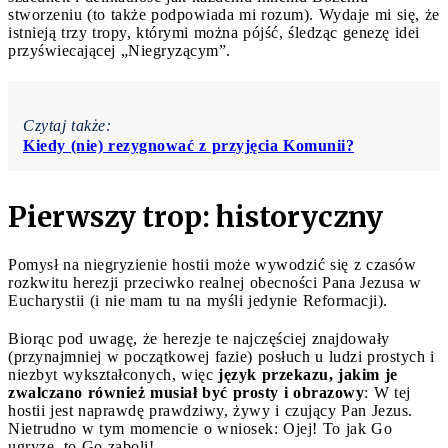
stworzeniu (to także podpowiada mi rozum). Wydaje mi się, że
istnieją trzy tropy, którymi można pójść, śledząc genezę idei
przyświecającej „Niegryzącym”.
Czytaj także:
Kiedy (nie) rezygnować z przyjęcia Komunii?
Pierwszy trop: historyczny
Pomysł na niegryzienie hostii może wywodzić się z czasów
rozkwitu herezji przeciwko realnej obecności Pana Jezusa w
Eucharystii (i nie mam tu na myśli jedynie Reformacji).
Biorąc pod uwagę, że herezje te najczęściej znajdowały
(przynajmniej w początkowej fazie) posłuch u ludzi prostych i
niezbyt wykształconych, więc
język przekazu, jakim je
zwalczano również musiał być prosty i obrazowy
: W tej
hostii jest naprawdę prawdziwy, żywy i czujący Pan Jezus.
Nietrudno w tym momencie o wniosek: Ojej! To jak Go
ugryzę, to Go zaboli!