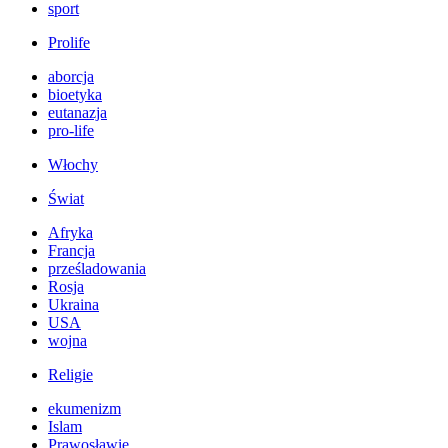
sport
Prolife
aborcja
bioetyka
eutanazja
pro-life
Włochy
Świat
Afryka
Francja
prześladowania
Rosja
Ukraina
USA
wojna
Religie
ekumenizm
Islam
Prawosławie