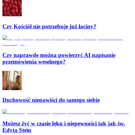
Czy Kościół nie potrzebuje już łaciny?
Czy naprawdę można powierzyć AI napisanie
przemówienia weselnego?
Duchowość nienawiści do samego siebie
Możesz żyć w czasie lęku i niepewności tak jak św.
Edyta Stein