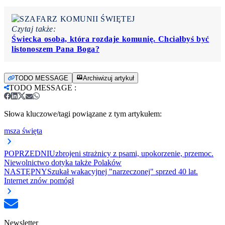
Czytaj także:
Świecka osoba, która rozdaje komunię. Chciałbyś być
listonoszem Pana Boga?
TODO MESSAGE
Archiwizuj artykuł
TODO MESSAGE
:
Słowa kluczowe/tagi powiązane z tym artykułem:
msza święta
POPRZEDNI
Uzbrojeni strażnicy z psami, upokorzenie, przemoc.
Niewolnictwo dotyka także Polaków
NASTĘPNY
Szukał wakacyjnej "narzeczonej" sprzed 40 lat.
Internet znów pomógł
Newsletter