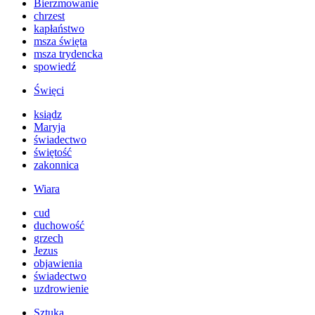
Bierzmowanie
chrzest
kapłaństwo
msza święta
msza trydencka
spowiedź
Święci
ksiądz
Maryja
świadectwo
świętość
zakonnica
Wiara
cud
duchowość
grzech
Jezus
objawienia
świadectwo
uzdrowienie
Sztuka