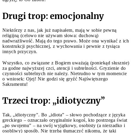
Drugi trop: emocjonalny
Niektórzy z nas, jak już napisałem, mają w sobie pewną
religijną (celowo nie używam słowa: duchową)
nadwrażliwość. Mają do tego prawo. Może ona wynikać z ich
konstrukcji psychicznej, z wychowania i pewnie z tysiąca
innych przyczyn.
Wszystko, co związane z Bogiem uważają (poniekąd słusznie)
za godne najwyższej czci, atencji i subtelności. Gryzienie do
czynności subtelnych nie należy. Nietrudno w tym momencie
o wniosek: Ojej! Nie godzi się gryźć Najświętszego
Sakramentu!
Trzeci trop: „idiotyczny”
Tak, „idiotyczny". Bo „idiota” – słowo pochodzące z języka
greckiego – oznaczało oryginalnie kogoś, kto postrzega świat
„po swojemu” – na swój wyjątkowy, osobisty (a nierzadko i
osobliwy) sposób. Nie trzeba tłumaczyć nikomu, że taki