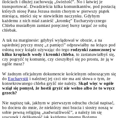
ilościach i dłużej zachowują „świeżość”. No i łatwiej je
transportować. Dwadzieścia kilka komunikantów, pod postacią
których niosę Pana Jezusa moim chorym w pierwszy piątek
miesiąca, mieści się w niewielkim naczynku. Gdybym
każdemu z nich miał zanieść „kromkę” Eucharystycznego
Chleba musiałbym zamiast poręcznej bursy targać ze sobą
chlebak.
A tak na marginesie: gdybyś wylądował w obozie, a na
sąsiedniej pryczy mszę „z pamięci” odprawiałby na leżąco pod
osłoną nocy ksiądz używając do tego
rodzynki zamoczonej w
kilku kroplach wody i kromki chleba
, to zastanawiałbyś się,
czy pogryźć tę komunię, czy cieszyłbyś się po prostu, że ją w
ogóle masz?
W żadnym oficjalnym dokumencie kościelnym odnoszącym się
do
Eucharystii
i należnej jej czci nie ma ani słowa o tym, że
konsekrowanego chleba gryźć nie należy.
Skąd więc w ogóle
wziął się pomysł, że hostii gryźć nie wolno albo że to wręcz
grzech?
Nie napiszę tak, jakbym w pierwszym odruchu chciał napisać,
bo dociera do mnie, że niektórzy moi bracia i siostry noszą w
sobie pewną religijną „nadwrażliwość”, a należy im się
szacunek i delikatność jak każdemu innemu Bożemu