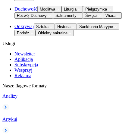
Duchowość
Modlitwa
Liturgia
Pielgrzymka
Rozwój Duchowy
Sakramenty
Święci
Wiara
Odkrywaj
Sztuka
Historia
Sanktuaria Maryjne
Podróż
Obiekty sakralne
Usługi
Newsletter
Aplikacja
Subskrypcja
Wesprzyj
Reklama
Nasze flagowe formaty
Analizy
Artykuł