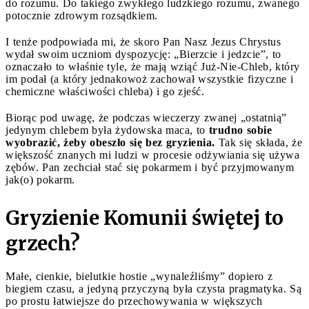
do rozumu. Do takiego zwykłego ludzkiego rozumu, zwanego
potocznie zdrowym rozsądkiem.
I tenże podpowiada mi, że skoro Pan Nasz Jezus Chrystus
wydał swoim uczniom dyspozycję: „Bierzcie i jedzcie”, to
oznaczało to właśnie tyle, że mają wziąć Już-Nie-Chleb, który
im podał (a który jednakowoż zachował wszystkie fizyczne i
chemiczne właściwości chleba) i go zjeść.
Biorąc pod uwagę, że podczas wieczerzy zwanej „ostatnią”
jedynym chlebem była żydowska maca, to
trudno sobie
wyobrazić, żeby obeszło się bez gryzienia.
Tak się składa, że
większość znanych mi ludzi w procesie odżywiania się używa
zębów. Pan zechciał stać się pokarmem i być przyjmowanym
jak(o) pokarm.
Gryzienie Komunii świętej to
grzech?
Małe, cienkie, bielutkie hostie „wynaleźliśmy” dopiero z
biegiem czasu, a jedyną przyczyną była czysta pragmatyka. Są
po prostu łatwiejsze do przechowywania w większych