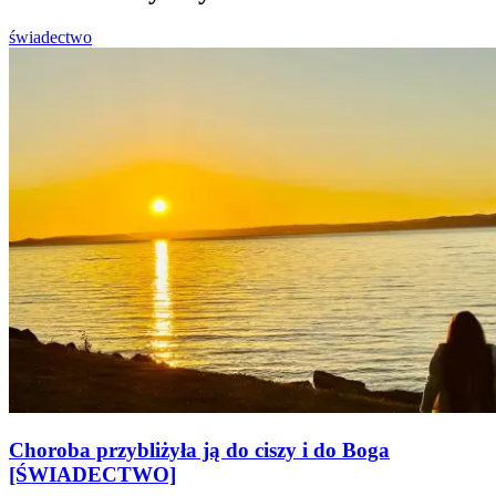
świadectwo
Choroba przybliżyła ją do ciszy i do Boga
[ŚWIADECTWO]