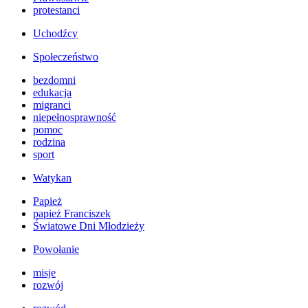
protestanci
Uchodźcy
Społeczeństwo
bezdomni
edukacja
migranci
niepełnosprawność
pomoc
rodzina
sport
Watykan
Papież
papież Franciszek
Światowe Dni Młodzieży
Powołanie
misje
rozwój