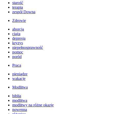
starość
terapia
zespół Downa
Zdrowie
aborcja
ciąża
depresja
kryzys
niepełnosprawność
pomoc
poród
Praca
pieniądze
wakacje
Modlitwa
biblia
modlitwa
modlitwy na różne okazje
nowenna