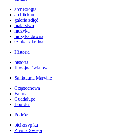
archeologia
architektura
galeria zdjęć
malarstwo
muzyka
muzyka dawna
sztuka sakralna
Historia
historia
II wojna światowa
Sanktuaria Maryjne
Częstochowa
Fatima
Guadalupe
Lourdes
Podróż
pielgrzymka
Ziemia Święta