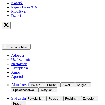
Kościół
Papież Leon XIV
Modlitwa
Dzieci
Edycja
polska
Adopcja
Uzależnienie
Nastolatek
Akceptacja
Anioł
Apostoł
Aktualności
Polska
Prolife
Świat
Religie
Społeczeństwo
Watykan
Styl życia
Powołanie
Relacje
Rodzina
Zdrowie
Praca