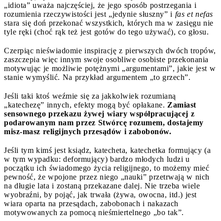
„idiota” uważa najczęściej, że jego sposób postrzegania i
rozumienia rzeczywistości jest „jedynie słuszny” i
fas et nefas
stara się doń przekonać wszystkich, których ma w zasięgu nie
tyle ręki (choć rąk też jest gotów do tego używać), co głosu.
Czerpiąc nieświadomie inspirację z pierwszych dwóch tropów,
zaszczepia więc innym swoje osobliwe osobiste przekonania
motywując je możliwie potężnymi „argumentami”, jakie jest w
stanie wymyślić. Na przykład argumentem „to grzech”.
Jeśli taki ktoś weźmie się za jakkolwiek rozumianą
„katechezę” innych, efekty mogą być opłakane.
Zamiast
sensownego przekazu żywej wiary współpracującej z
podarowanym nam przez Stwórcę rozumem, dostajemy
misz-masz religijnych przesądów i zabobonów.
Jeśli tym kimś jest ksiądz, katecheta, katechetka formujący (a
w tym wypadku: deformujący) bardzo młodych ludzi u
początku ich świadomego życia religijnego, to możemy mieć
pewność, że wpojone przez niego „nauki” przetrwają w nich
na długie lata i zostaną przekazane dalej. Nie trzeba wiele
wyobraźni, by pojąć, jak trwała (żywa, owocna, itd.) jest
wiara oparta na przesądach, zabobonach i nakazach
motywowanych za pomocą nieśmiertelnego „bo tak”.