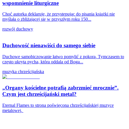
wspomnienie liturgiczne
Choć autorka deklaruje, że przystępując do pisania książki nie
myślała o zbliżającej się w przyszłym roku 150...
rozwój duchowy
Duchowość nienawiści do samego siebie
Duchowe samobiczowanie łatwo pomylić z pokorą. Tymczasem to
często ukryta pycha, która oddala od Boga...
muzyka chrześcijańska
„Organy kościelne potrafią zabrzmieć mrocznie”.
Czym jest chrześcijański metal?
Eternal Flames to strona poświęcona chrześcijańskiej muzyce
metalowej.