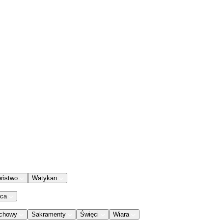
eństwo
Watykan
aca
chowy
Sakramenty
Święci
Wiara