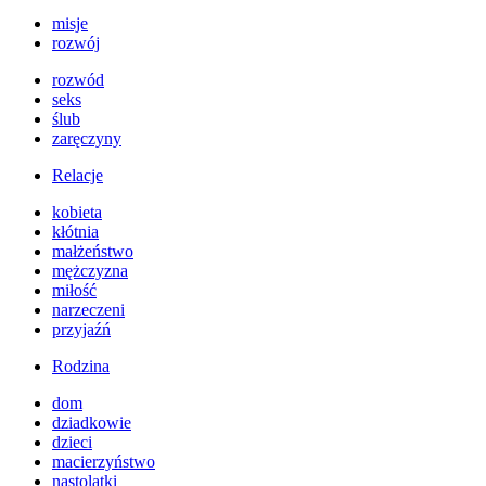
misje
rozwój
rozwód
seks
ślub
zaręczyny
Relacje
kobieta
kłótnia
małżeństwo
mężczyzna
miłość
narzeczeni
przyjaźń
Rodzina
dom
dziadkowie
dzieci
macierzyństwo
nastolatki