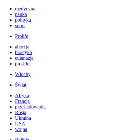
medycyna
nauka
polityka
sport
Prolife
aborcja
bioetyka
eutanazja
pro-life
Włochy
Świat
Afryka
Francja
prześladowania
Rosja
Ukraina
USA
wojna
Religie