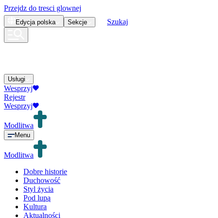
Przejdz do tresci glownej
Szukaj
Edycja
polska
Sekcje
Usługi
Wesprzyj
Rejestr
Wesprzyj
Modlitwa
Menu
Modlitwa
Dobre historie
Duchowość
Styl życia
Pod lupą
Kultura
Aktualności