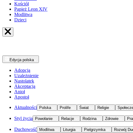
Kościół
Papież Leon XIV
Modlitwa
Dzieci
Edycja
polska
Adopcja
Uzależnienie
Nastolatek
Akceptacja
Anioł
Apostoł
Aktualności
Polska
Prolife
Świat
Religie
Społecz
Styl życia
Powołanie
Relacje
Rodzina
Zdrowie
Pr
Duchowość
Modlitwa
Liturgia
Pielgrzymka
Rozwój Du