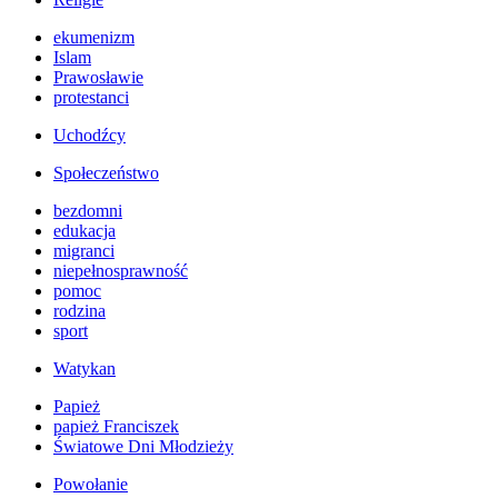
ekumenizm
Islam
Prawosławie
protestanci
Uchodźcy
Społeczeństwo
bezdomni
edukacja
migranci
niepełnosprawność
pomoc
rodzina
sport
Watykan
Papież
papież Franciszek
Światowe Dni Młodzieży
Powołanie