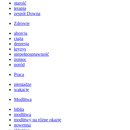
starość
terapia
zespół Downa
Zdrowie
aborcja
ciąża
depresja
kryzys
niepełnosprawność
pomoc
poród
Praca
pieniądze
wakacje
Modlitwa
biblia
modlitwa
modlitwy na różne okazje
nowenna