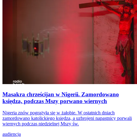
Masakra chrześcijan w Nigerii. Zamordowano
księdza, podczas Mszy porwano wiernych
Nigeria znów pogrążyła się w żałobie. W ostatnich dniach
zamordowano katolickiego księdza, a uzbrojeni napastnicy porwali
wiernych podczas niedzielnej Mszy św.
audiencja