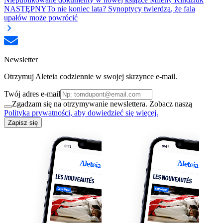
NASTĘPNY
To nie koniec lata? Synoptycy twierdzą, że fala
upałów może powrócić
Newsletter
Otrzymuj Aleteia codziennie w swojej skrzynce e-mail.
Twój adres e-mail
Zgadzam się na otrzymywanie newslettera. Zobacz naszą
Polityka prywatności, aby dowiedzieć się więcej.
Zapisz się