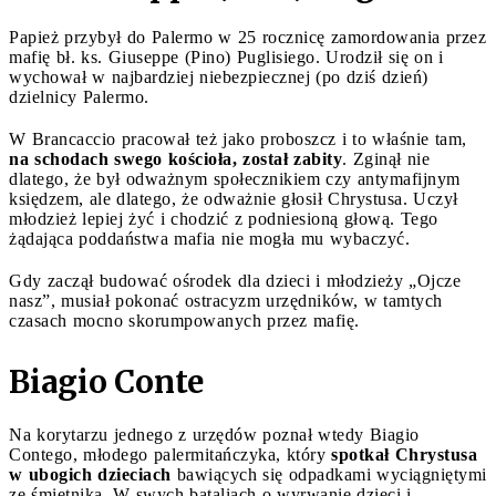
Papież przybył do Palermo w 25 rocznicę zamordowania przez
mafię bł. ks. Giuseppe (Pino) Puglisiego. Urodził się on i
wychował w najbardziej niebezpiecznej (po dziś dzień)
dzielnicy Palermo.
W Brancaccio pracował też jako proboszcz i to właśnie tam,
na schodach swego kościoła, został zabity
. Zginął nie
dlatego, że był odważnym społecznikiem czy antymafijnym
księdzem, ale dlatego, że odważnie głosił Chrystusa. Uczył
młodzież lepiej żyć i chodzić z podniesioną głową. Tego
żądająca poddaństwa mafia nie mogła mu wybaczyć.
Gdy zaczął budować ośrodek dla dzieci i młodzieży „Ojcze
nasz”, musiał pokonać ostracyzm urzędników, w tamtych
czasach mocno skorumpowanych przez mafię.
Biagio Conte
Na korytarzu jednego z urzędów poznał wtedy Biagio
Contego, młodego palermitańczyka, który
spotkał Chrystusa
w ubogich dzieciach
bawiących się odpadkami wyciągniętymi
ze śmietnika. W swych bataliach o wyrwanie dzieci i