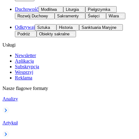
Duchowość
Modlitwa
Liturgia
Pielgrzymka
Rozwój Duchowy
Sakramenty
Święci
Wiara
Odkrywaj
Sztuka
Historia
Sanktuaria Maryjne
Podróż
Obiekty sakralne
Usługi
Newsletter
Aplikacja
Subskrypcja
Wesprzyj
Reklama
Nasze flagowe formaty
Analizy
Artykuł