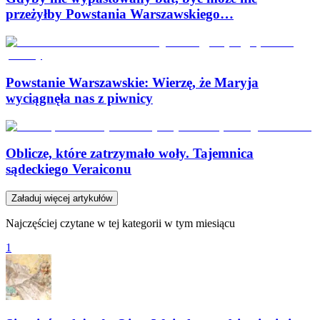
przeżyłby Powstania Warszawskiego…
Powstanie Warszawskie: Wierzę, że Maryja
wyciągnęła nas z piwnicy
Oblicze, które zatrzymało woły. Tajemnica
sądeckiego Veraiconu
Załaduj więcej artykułów
Najczęściej czytane w tej kategorii w tym miesiącu
1