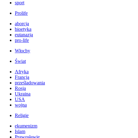
sport
Prolife
aborcja
bioetyka
eutanazja
pro-life
Włochy
Świat
Afryka
Francja
prześladowania
Rosja
Ukraina
USA
wojna
Religie
ekumenizm
Islam
Prawosławie