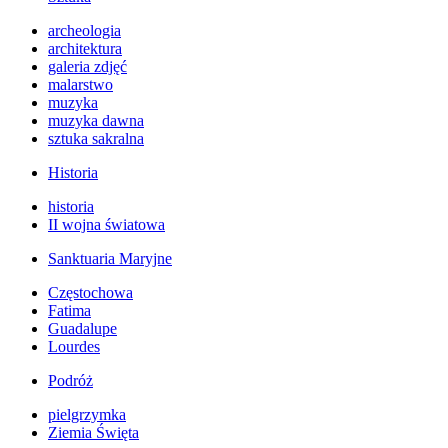
archeologia
architektura
galeria zdjęć
malarstwo
muzyka
muzyka dawna
sztuka sakralna
Historia
historia
II wojna światowa
Sanktuaria Maryjne
Częstochowa
Fatima
Guadalupe
Lourdes
Podróż
pielgrzymka
Ziemia Święta