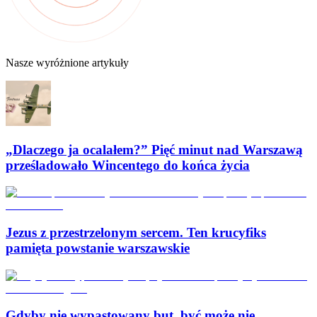
Nasze wyróżnione artykuły
„Dlaczego ja ocalałem?” Pięć minut nad Warszawą
prześladowało Wincentego do końca życia
Jezus z przestrzelonym sercem. Ten krucyfiks
pamięta powstanie warszawskie
Gdyby nie wypastowany but, być może nie