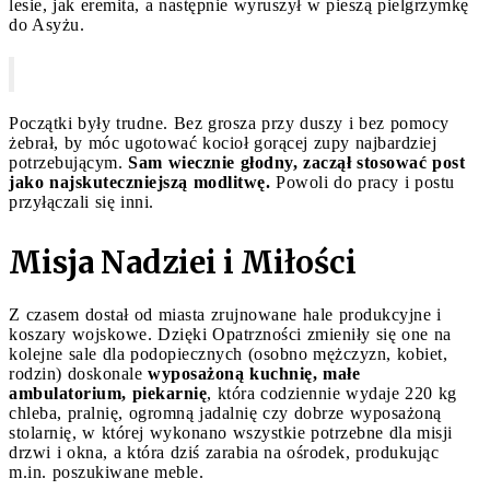
lesie, jak eremita, a następnie wyruszył w pieszą pielgrzymkę
do Asyżu.
Początki były trudne. Bez grosza przy duszy i bez pomocy
żebrał, by móc ugotować kocioł gorącej zupy najbardziej
potrzebującym.
Sam wiecznie głodny, zaczął stosować post
jako najskuteczniejszą modlitwę.
Powoli do pracy i postu
przyłączali się inni.
Misja Nadziei i Miłości
Z czasem dostał od miasta zrujnowane hale produkcyjne i
koszary wojskowe. Dzięki Opatrzności zmieniły się one na
kolejne sale dla podopiecznych (osobno mężczyzn, kobiet,
rodzin) doskonale
wyposażoną kuchnię, małe
ambulatorium, piekarnię
, która codziennie wydaje 220 kg
chleba, pralnię, ogromną jadalnię czy dobrze wyposażoną
stolarnię, w której wykonano wszystkie potrzebne dla misji
drzwi i okna, a która dziś zarabia na ośrodek, produkując
m.in. poszukiwane meble.