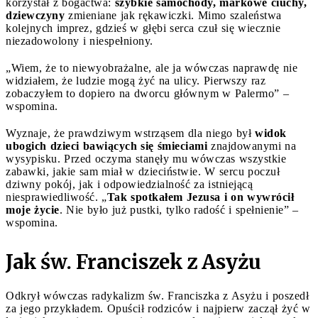
korzystał z bogactwa:
szybkie samochody, markowe ciuchy,
dziewczyny
zmieniane jak rękawiczki. Mimo szaleństwa
kolejnych imprez, gdzieś w głębi serca czuł się wiecznie
niezadowolony i niespełniony.
„Wiem, że to niewyobrażalne, ale ja wówczas naprawdę nie
widziałem, że ludzie mogą żyć na ulicy. Pierwszy raz
zobaczyłem to dopiero na dworcu głównym w Palermo” –
wspomina.
Wyznaje, że prawdziwym wstrząsem dla niego był
widok
ubogich dzieci bawiących się śmieciami
znajdowanymi na
wysypisku. Przed oczyma stanęły mu wówczas wszystkie
zabawki, jakie sam miał w dzieciństwie. W sercu poczuł
dziwny pokój, jak i odpowiedzialność za istniejącą
niesprawiedliwość. „
Tak spotkałem Jezusa i on wywrócił
moje życie
. Nie było już pustki, tylko radość i spełnienie” –
wspomina.
Jak św. Franciszek z Asyżu
Odkrył wówczas radykalizm św. Franciszka z Asyżu i poszedł
za jego przykładem. Opuścił rodziców i najpierw zaczął żyć w