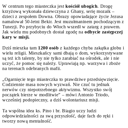
W centrum tego miasteczka jest
kościół ubogich
. Drogę
krzyżową wykonała dziewczyna z Ghany, serię mozaik –
dzieci z zespołem Downa. Obrazy opowiadające życie Jezusa
namalował 50-letni Bekir. Jest muzułmaninem pochodzącym z
Tunezji. Po przybyciu do Włoch wszedł w zatarg z prawem.
Jak wielu mu podobnych dostał zgodę na
odbycie zastępczej
kary w misji.
Dziś mieszka tam
1200 osób
z każdego chyba zakątka globu i
wielu religii. Mieszkańcy sami dbają o dom, wykorzystywane
są też ich talenty, by nie tylko zarabiać na ośrodek, ale i nie
uczyć, że pomoc się należy. Uprawiają np. warzywa i zboże
na terenach odebranych mafii.
„Ogarnięcie tego miasteczka to prawdziwe przedsięwzięcie.
Codziennie masa nowych wyzwań. Nie czuć tu jednak
nerwów czy niepotrzebnego aktywizmu. Wszystko swój
początek bierze w modlitwie” – mówi Antonio Triodo,
wcześniej podopieczny, a dziś wolontariusz misji.
Ta wspólna idea ks. Pino i br. Biagio uczy ludzi
odpowiedzialności za swą przyszłość, daje fach do ręki i
tworzy nową mentalność.