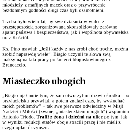
młodzieży z mafijnych macek oraz o przywrócenie
bezdomnym godności długi czas byli osamotnieni.
Trzeba było wielu lat, by swe działania w walce z
przestępczością zorganizowaną skonsolidowały zarówno
aparat państwa i bezpieczeństwa, jak i wspólnota obywatelska
oraz Kościół.
Ks. Pino mawiał: „Jeśli każdy z nas zrobi choć trochę, można
zrobić naprawdę wiele”. Biagio uczynił te słowa swą
maksymą na lata pracy po śmierci błogosławionego z
Brancaccio.
Miasteczko ubogich
„Biagio ujął mnie tym, że sam otworzył mi drzwi ośrodka i po
przyjacielsku przywitał, a potem znalazł czas, by wysłuchać
moich problemów” – tak swe pierwsze odwiedziny w Misji
Nadziei i Miłości (zwanej „miasteczkiem ubogich”) wspomina
Antonio Triodo.
Trafił z żoną i dziećmi na ulicę
po tym, jak
w wyniku redukcji etatów oboje stracili pracę i nie mieli z
czego opłacić czynszu.