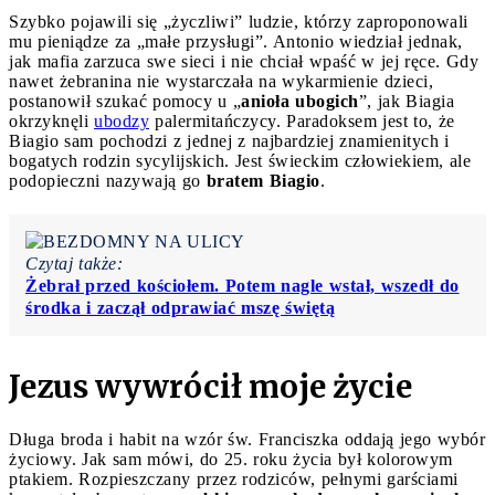
Szybko pojawili się „życzliwi” ludzie, którzy zaproponowali
mu pieniądze za „małe przysługi”. Antonio wiedział jednak,
jak mafia zarzuca swe sieci i nie chciał wpaść w jej ręce. Gdy
nawet żebranina nie wystarczała na wykarmienie dzieci,
postanowił szukać pomocy u „
anioła ubogich
”, jak Biagia
okrzyknęli
ubodzy
palermitańczycy. Paradoksem jest to, że
Biagio sam pochodzi z jednej z najbardziej znamienitych i
bogatych rodzin sycylijskich. Jest świeckim człowiekiem, ale
podopieczni nazywają go
bratem Biagio
.
Czytaj także:
Żebrał przed kościołem. Potem nagle wstał, wszedł do
środka i zaczął odprawiać mszę świętą
Jezus wywrócił moje życie
Długa broda i habit na wzór św. Franciszka oddają jego wybór
życiowy. Jak sam mówi, do 25. roku życia był kolorowym
ptakiem. Rozpieszczany przez rodziców, pełnymi garściami