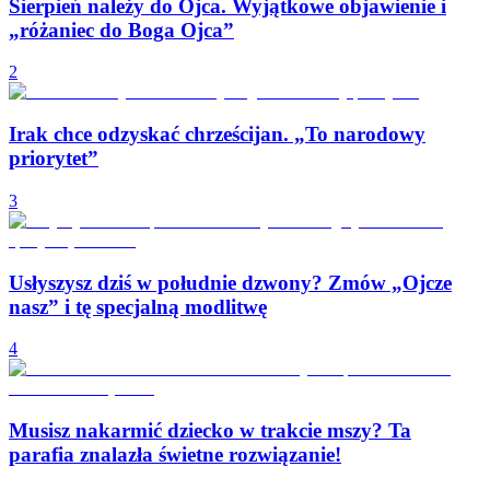
Sierpień należy do Ojca. Wyjątkowe objawienie i
„różaniec do Boga Ojca”
2
Irak chce odzyskać chrześcijan. „To narodowy
priorytet”
3
Usłyszysz dziś w południe dzwony? Zmów „Ojcze
nasz” i tę specjalną modlitwę
4
Musisz nakarmić dziecko w trakcie mszy? Ta
parafia znalazła świetne rozwiązanie!