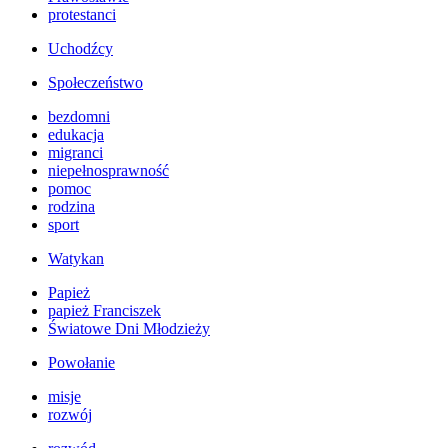
protestanci
Uchodźcy
Społeczeństwo
bezdomni
edukacja
migranci
niepełnosprawność
pomoc
rodzina
sport
Watykan
Papież
papież Franciszek
Światowe Dni Młodzieży
Powołanie
misje
rozwój