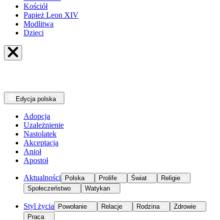
Kościół
Papież Leon XIV
Modlitwa
Dzieci
Edycja
polska
Adopcja
Uzależnienie
Nastolatek
Akceptacja
Anioł
Apostoł
Aktualności
Polska
Prolife
Świat
Religie
Społeczeństwo
Watykan
Styl życia
Powołanie
Relacje
Rodzina
Zdrowie
Praca