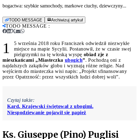
bogactwa: szybkie samochody, markowe ciuchy, dziewczyny...
TODO MESSAGE
Archiwizuj artykuł
TODO MESSAGE
:
1
5 września 2018 roku Franciszek odwiedził niezwykłe
miejsce na mapie Sycylii. Postanowił, że w czasie swej
pielgrzymki na tę włoską wyspę
obiad zje z
mieszkańcami „Miasteczka
ubogich
”
. Pochodzą oni z
najdalszych zakątków globu i wyznają różne religie. Nad
wejściem do miasteczka wisi napis: „Projekt sfinansowany
przez Opatrzność: przez wszystkich ludzi dobrej woli”.
Czytaj także:
Kard. Krajewski świętował z ubogimi.
Niespodziewanie pojawił się papież
Ks. Giuseppe (Pino) Puglisi