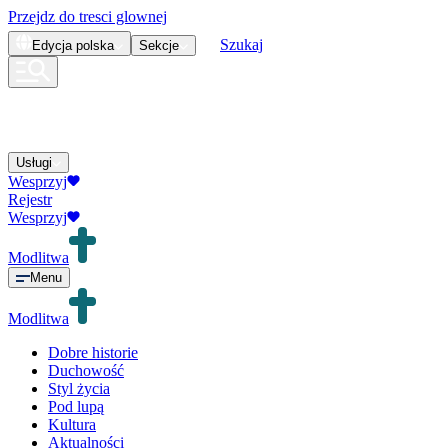
Przejdz do tresci glownej
Szukaj
Edycja
polska
Sekcje
Usługi
Wesprzyj
Rejestr
Wesprzyj
Modlitwa
Menu
Modlitwa
Dobre historie
Duchowość
Styl życia
Pod lupą
Kultura
Aktualności