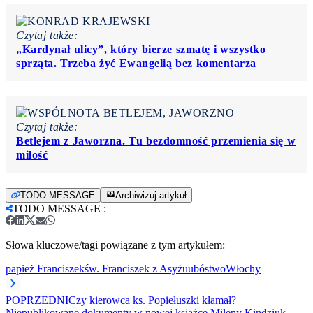
Czytaj także:
„Kardynał ulicy”, który bierze szmatę i wszystko
sprząta. Trzeba żyć Ewangelią bez komentarza
Czytaj także:
Betlejem z Jaworzna. Tu bezdomność przemienia się w
miłość
TODO MESSAGE
Archiwizuj artykuł
TODO MESSAGE
:
Słowa kluczowe/tagi powiązane z tym artykułem:
papież Franciszek
św. Franciszek z Asyżu
ubóstwo
Włochy
POPRZEDNI
Czy kierowca ks. Popiełuszki kłamał?
Niepublikowane dokumenty w nowej książce Mileny Kindziuk