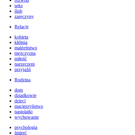
rozwód
seks
ślub
zaręczyny
Relacje
kobieta
kłótnia
małżeństwo
mężczyzna
miłość
narzeczeni
przyjaźń
Rodzina
dom
dziadkowie
dzieci
macierzyństwo
nastolatki
wychowanie
psychologia
śmierć