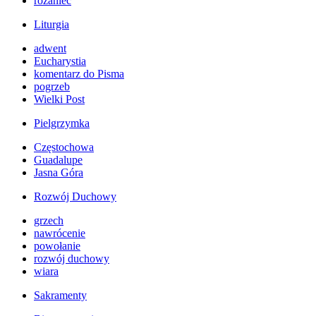
różaniec
Liturgia
adwent
Eucharystia
komentarz do Pisma
pogrzeb
Wielki Post
Pielgrzymka
Częstochowa
Guadalupe
Jasna Góra
Rozwój Duchowy
grzech
nawrócenie
powołanie
rozwój duchowy
wiara
Sakramenty