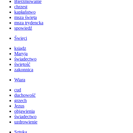
Bierzmowanie
chrzest
kapłaństwo
msza święta
msza trydencka
spowiedź
Święci
ksiądz
Maryja
świadectwo
świętość
zakonnica
Wiara
cud
duchowość
grzech
Jezus
objawienia
świadectwo
uzdrowienie
Sztuka