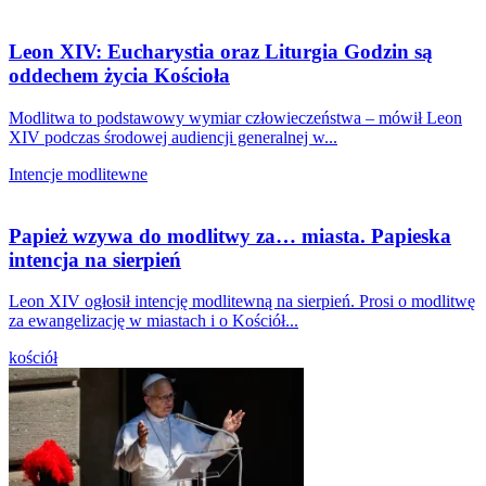
Leon XIV: Eucharystia oraz Liturgia Godzin są
oddechem życia Kościoła
Modlitwa to podstawowy wymiar człowieczeństwa – mówił Leon
XIV podczas środowej audiencji generalnej w...
Intencje modlitewne
Papież wzywa do modlitwy za… miasta. Papieska
intencja na sierpień
Leon XIV ogłosił intencję modlitewną na sierpień. Prosi o modlitwę
za ewangelizację w miastach i o Kościół...
kościół