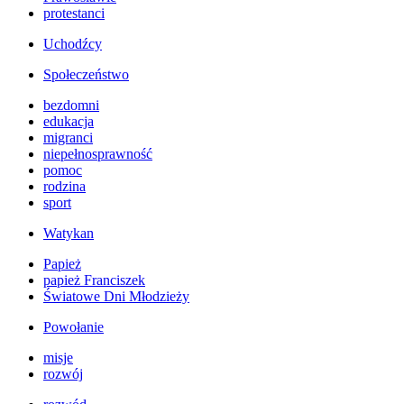
protestanci
Uchodźcy
Społeczeństwo
bezdomni
edukacja
migranci
niepełnosprawność
pomoc
rodzina
sport
Watykan
Papież
papież Franciszek
Światowe Dni Młodzieży
Powołanie
misje
rozwój