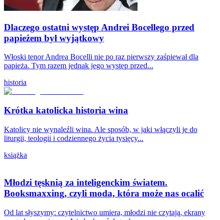
Dlaczego ostatni występ Andrei Bocellego przed
papieżem był wyjątkowy
Włoski tenor Andrea Bocelli nie po raz pierwszy zaśpiewał dla
papieża. Tym razem jednak jego występ przed...
historia
Krótka katolicka historia wina
Katolicy nie wynaleźli wina. Ale sposób, w jaki włączyli je do
liturgii, teologii i codziennego życia tysięcy...
książka
Młodzi tęsknią za inteligenckim światem.
Booksmaxxing, czyli moda, która może nas ocalić
Od lat słyszymy: czytelnictwo umiera, młodzi nie czytają, ekrany