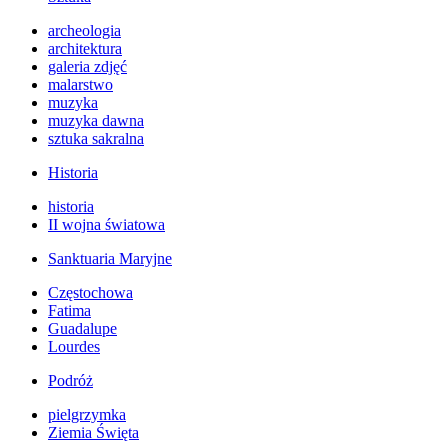
archeologia
architektura
galeria zdjęć
malarstwo
muzyka
muzyka dawna
sztuka sakralna
Historia
historia
II wojna światowa
Sanktuaria Maryjne
Częstochowa
Fatima
Guadalupe
Lourdes
Podróż
pielgrzymka
Ziemia Święta