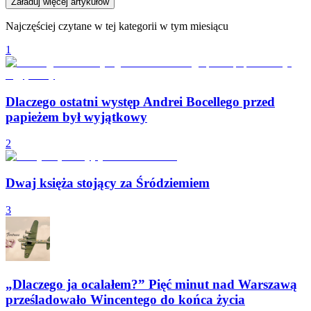
Załaduj więcej artykułów
Najczęściej czytane w tej kategorii w tym miesiącu
1
Dlaczego ostatni występ Andrei Bocellego przed
papieżem był wyjątkowy
2
Dwaj księża stojący za Śródziemiem
3
„Dlaczego ja ocalałem?” Pięć minut nad Warszawą
prześladowało Wincentego do końca życia