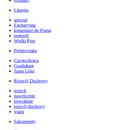
różaniec
Liturgia
adwent
Eucharystia
komentarz do Pisma
pogrzeb
Wielki Post
Pielgrzymka
Częstochowa
Guadalupe
Jasna Góra
Rozwój Duchowy
grzech
nawrócenie
powołanie
rozwój duchowy
wiara
Sakramenty