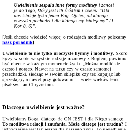
Uwielbienie zespala inne formy modlitwy
i zanosi
je do Tego, który jest ich źródłem i celem: “Dla
nas istnieje tylko jeden Bóg, Ojciec, od którego
wszystko pochodzi i dla którego my istniejemy” (1
Kor 8, 6)”
.
[Jeśli chcecie wiedzieć więcej o rodzajach modlitwy polecamy
nasz poradnik
]
Uwielbienie to nie tylko uroczyste hymny i modlitwy
. Skoro
łączy w sobie wszystkie rodzaje rozmowy z Bogiem, powinno
być obecne w każdym momencie życia. „Można modlić się
często i gorąco. Nawet na targu czy w czasie samotnej
przechadzki, siedząc w swoim sklepiku czy też kupując lub
sprzedając, a nawet przy gotowaniu” – wiele wieków temu
pisał św. Jan Chryzostom.
Dlaczego uwielbienie jest ważne?
Uwielbiamy Boga, dlatego, że ON JEST i dla Niego samego.
To modlitwa relacji i zaufania. Może dlatego jest trudna?
I
jednocześnie jest tak ważna dla naszego życia. To uwielbienie