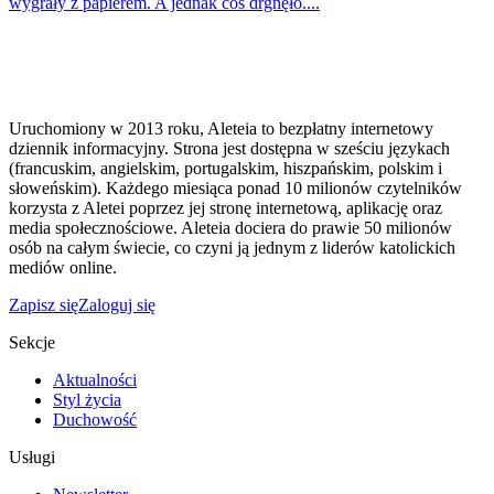
wygrały z papierem. A jednak coś drgnęło....
Uruchomiony w 2013 roku, Aleteia to bezpłatny internetowy
dziennik informacyjny. Strona jest dostępna w sześciu językach
(francuskim, angielskim, portugalskim, hiszpańskim, polskim i
słoweńskim). Każdego miesiąca ponad 10 milionów czytelników
korzysta z Aletei poprzez jej stronę internetową, aplikację oraz
media społecznościowe. Aleteia dociera do prawie 50 milionów
osób na całym świecie, co czyni ją jednym z liderów katolickich
mediów online.
Zapisz się
Zaloguj się
Sekcje
Aktualności
Styl życia
Duchowość
Usługi