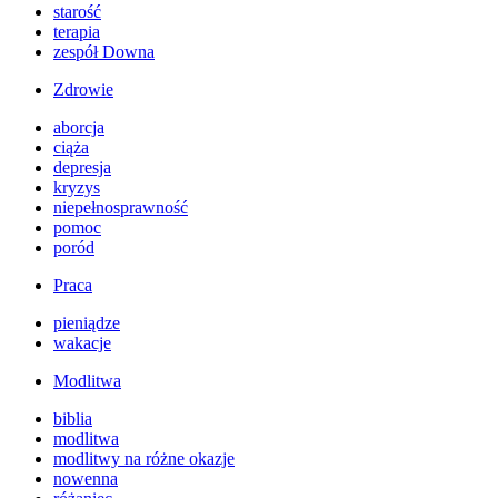
starość
terapia
zespół Downa
Zdrowie
aborcja
ciąża
depresja
kryzys
niepełnosprawność
pomoc
poród
Praca
pieniądze
wakacje
Modlitwa
biblia
modlitwa
modlitwy na różne okazje
nowenna