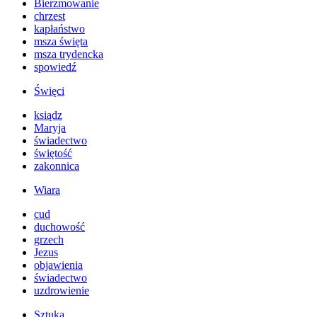
Bierzmowanie
chrzest
kapłaństwo
msza święta
msza trydencka
spowiedź
Święci
ksiądz
Maryja
świadectwo
świętość
zakonnica
Wiara
cud
duchowość
grzech
Jezus
objawienia
świadectwo
uzdrowienie
Sztuka