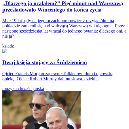
„Dlaczego ja ocalałem?” Pięć minut nad Warszawą
prześladowało Wincentego do końca życia
Miał 19 lat, gdy na jego oczach bombowiec z przyjaciółmi na
pokładzie zamienił się nad walczącą Warszawą w kulę ognia. Przez
następne sześćdziesiąt lat wracał do jednego pytania: dlaczego oni, a
nie ja?
ksiądz
Dwaj księża stojący za Śródziemiem
Ojciec Francis Morgan zapewnił Tolkienowi dom i ojcowską
opiekę. Ojciec Robert Murray dał mu słowa, dzięki...
muzyka chrześcijańska