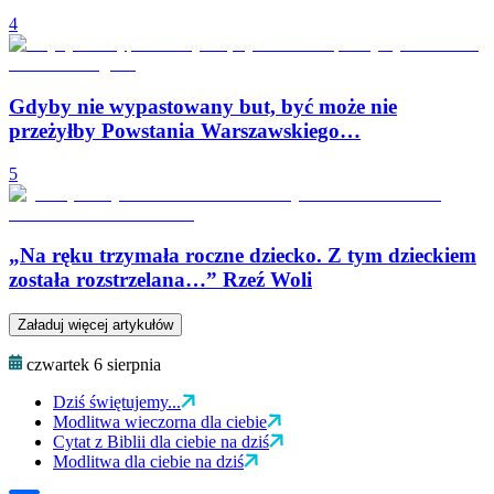
4
Gdyby nie wypastowany but, być może nie
przeżyłby Powstania Warszawskiego…
5
„Na ręku trzymała roczne dziecko. Z tym dzieckiem
została rozstrzelana…” Rzeź Woli
Załaduj więcej artykułów
czwartek 6 sierpnia
Dziś świętujemy...
Modlitwa wieczorna dla ciebie
Cytat z Biblii dla ciebie na dziś
Modlitwa dla ciebie na dziś