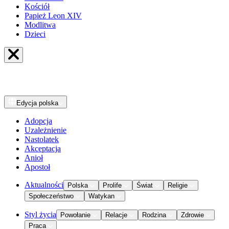
Kościół
Papież Leon XIV
Modlitwa
Dzieci
Edycja
polska
Adopcja
Uzależnienie
Nastolatek
Akceptacja
Anioł
Apostoł
Aktualności
Polska
Prolife
Świat
Religie
Społeczeństwo
Watykan
Styl życia
Powołanie
Relacje
Rodzina
Zdrowie
Praca