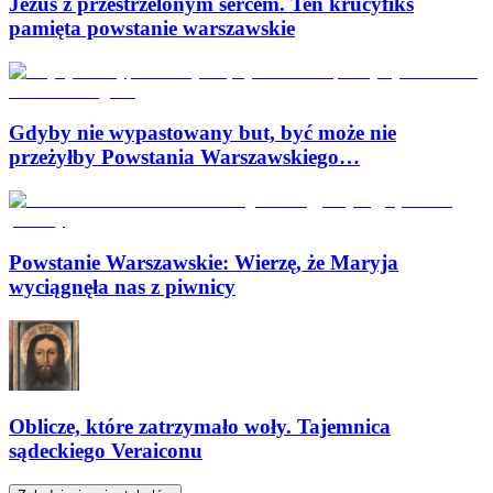
Jezus z przestrzelonym sercem. Ten krucyfiks
pamięta powstanie warszawskie
Gdyby nie wypastowany but, być może nie
przeżyłby Powstania Warszawskiego…
Powstanie Warszawskie: Wierzę, że Maryja
wyciągnęła nas z piwnicy
Oblicze, które zatrzymało woły. Tajemnica
sądeckiego Veraiconu