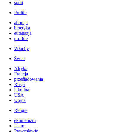
sport
Prolife
aborcja
bioetyka
eutanazja
pro-life
Włochy
Świat
Afryka
Francja
prześladowania
Rosja
Ukraina
USA
wojna
Religie
ekumenizm
Islam
Prawosławie