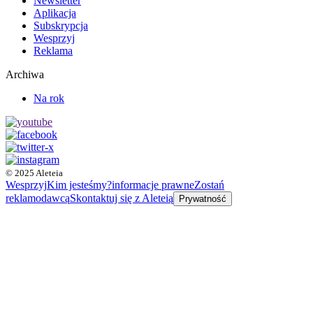
Newsletter
Aplikacja
Subskrypcja
Wesprzyj
Reklama
Archiwa
Na rok
© 2025 Aleteia
Wesprzyj
Kim jesteśmy?
informacje prawne
Zostań
reklamodawcą
Skontaktuj się z Aleteią
Prywatność