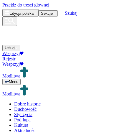
Przejdz do tresci glownej
Szukaj
Edycja
polska
Sekcje
Usługi
Wesprzyj
Rejestr
Wesprzyj
Modlitwa
Menu
Modlitwa
Dobre historie
Duchowość
Styl życia
Pod lupą
Kultura
Aktualności