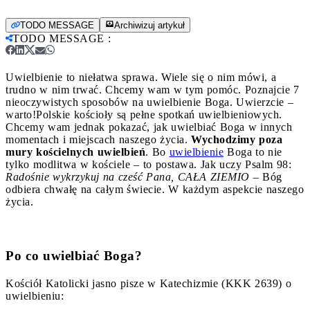
TODO MESSAGE
Archiwizuj artykuł
TODO MESSAGE
:
Uwielbienie to niełatwa sprawa. Wiele się o nim mówi, a
trudno w nim trwać. Chcemy wam w tym pomóc. Poznajcie 7
nieoczywistych sposobów na uwielbienie Boga. Uwierzcie –
warto!
Polskie kościoły są pełne spotkań uwielbieniowych.
Chcemy wam jednak pokazać, jak uwielbiać Boga w innych
momentach i miejscach naszego życia.
Wychodzimy poza
mury kościelnych uwielbień
. Bo
uwielbienie
Boga to nie
tylko modlitwa w kościele – to postawa. Jak uczy Psalm 98:
Radośnie wykrzykuj na cześć Pana, CAŁA ZIEMIO
– Bóg
odbiera chwałę na całym świecie. W każdym aspekcie naszego
życia.
Po co uwielbiać Boga?
Kościół Katolicki jasno pisze w Katechizmie (KKK 2639) o
uwielbieniu: