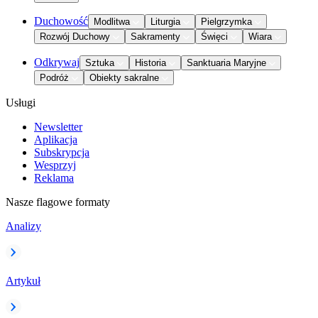
Duchowość
Modlitwa
Liturgia
Pielgrzymka
Rozwój Duchowy
Sakramenty
Święci
Wiara
Odkrywaj
Sztuka
Historia
Sanktuaria Maryjne
Podróż
Obiekty sakralne
Usługi
Newsletter
Aplikacja
Subskrypcja
Wesprzyj
Reklama
Nasze flagowe formaty
Analizy
Artykuł