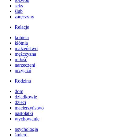
rozwód
seks
ślub
zaręczyny
Relacje
kobieta
kłótnia
małżeństwo
mężczyzna
miłość
narzeczeni
przyjaźń
Rodzina
dom
dziadkowie
dzieci
macierzyństwo
nastolatki
wychowanie
psychologia
śmierć