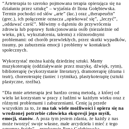
“Arteterapia to szeroko pojmowana terapia opierająca się na
działaniu przez sztukę” – wyjaśnia dr Ilona Gołębiewska.
Termin pochodzi od słów „arte” (łac.) oraz „therapeuéin”
(grec.), ich połączenie oznacza „opiekować się”, „leczyć”,
„oddawać cześć”. Mówimy o dążeniu do przywrócenia
zdrowia lub poprawy funkcjonowania osób (niezależnie od
wieku, płci, wykształcenia, talentu) z różnorodnymi
problemami: od chorób przewlekłych, przez skutki wypadków,
traumy, po zaburzenia emocji i problemy w kontaktach
społecznych.
Wykorzystać można każdą dziedzinę sztuki. Mamy
muzykoterapię (oddziaływanie przez muzykę, dźwięk, rytm),
biblioterapię (wykorzystanie literatury), dramoterapię (drama i
teatr), choreoterapię (taniec i rytmika), plastykoterapię (sztuki
plastyczne, rzeźba).
“Dla mnie arteterapia jest bardzo cenną metodą, z której od
wielu lat korzystam w pracy z ludźmi w każdym wieku oraz z
różnymi problemami i zaburzeniami. Cenię ją przede
wszystkim za to, że
ma tak wiele możliwości i opiera się na
wrodzonej potrzebie człowieka ekspresji jego myśli,
emocji, stanów
. A poza tym jestem zdania, że każdy z nas
może tworzyć swoje własne, małe arcydzieła i mieć z tego
ogromną frajdę” – przekonuje Ilona Gołębiewska.