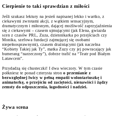
Cierpienie to taki sprawdzian z miłości
Jeśli szukasz lektury na jesień napisanej lekko i wartko, z
ciekawymi zwrotami akcji, z wątkiem sensacyjnym,
dramatycznym i miłosnym, dającej możliwość zaprzyjaźnienia
się z ciekawymi – czasem ujmującymi (jak Elena, gwiazda
scen z czasów PRL, Zuza, dziennikarka po przejściach czy
Monika, szefowa fundacji zajmującej się osobami
niepełnosprawnymi), czasem drażniącymi (jak naczelna
“Kobiety Takiej jak Ty”, matka Zuzy czy jej powracający jak
bumerang “narzeczony”), dobrze trafić na “Teatr pod Białym
Latawcem”.
Przydadzą się chusteczki! I dwa wieczory. W tym czasie
połkniesz te ponad czterysta stron
o przemianie z
bezwzględnej lwicy w pełną empatii wolontariuszkę i
animatorkę, o przejściu od zaciętości, nienawiści i żądzy
zemsty do odpuszczenia, łagodności i nadziei.
Żywa scena