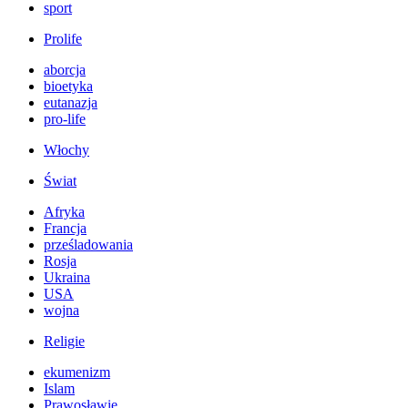
sport
Prolife
aborcja
bioetyka
eutanazja
pro-life
Włochy
Świat
Afryka
Francja
prześladowania
Rosja
Ukraina
USA
wojna
Religie
ekumenizm
Islam
Prawosławie