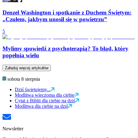
Denzel Washington i spotkanie z Duchem Świętym:
„Czułem, jakbym unosił się w powietrzu”
5
Mylimy spowiedź z psychoterapią? To błąd, który
popełnia wielu
Załaduj więcej artykułów
sobota 8 sierpnia
Dziś świętujemy...
Modlitwa wieczorna dla ciebie
Cytat z Biblii dla ciebie na dziś
Modlitwa dla ciebie na dziś
Newsletter