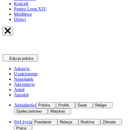
Kościół
Papież Leon XIV
Modlitwa
Dzieci
Edycja
polska
Adopcja
Uzależnienie
Nastolatek
Akceptacja
Anioł
Apostoł
Aktualności
Polska
Prolife
Świat
Religie
Społeczeństwo
Watykan
Styl życia
Powołanie
Relacje
Rodzina
Zdrowie
Praca