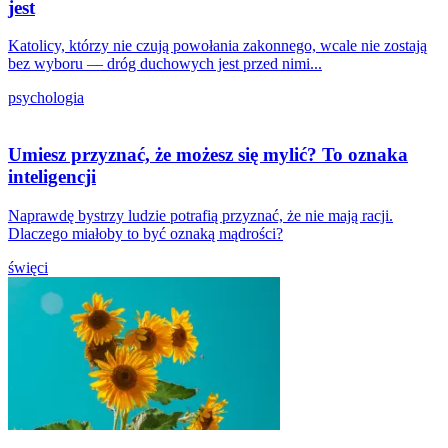
jest
Katolicy, którzy nie czują powołania zakonnego, wcale nie zostają
bez wyboru — dróg duchowych jest przed nimi...
psychologia
Umiesz przyznać, że możesz się mylić? To oznaka
inteligencji
Naprawdę bystrzy ludzie potrafią przyznać, że nie mają racji.
Dlaczego miałoby to być oznaką mądrości?
święci