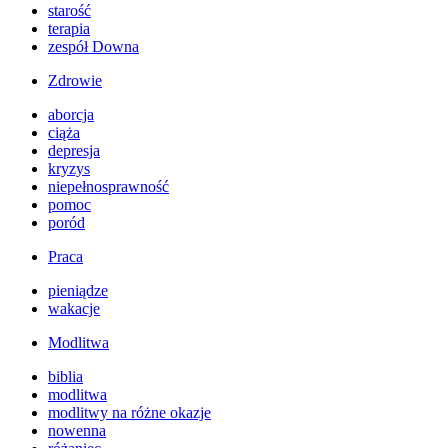
starość
terapia
zespół Downa
Zdrowie
aborcja
ciąża
depresja
kryzys
niepełnosprawność
pomoc
poród
Praca
pieniądze
wakacje
Modlitwa
biblia
modlitwa
modlitwy na różne okazje
nowenna