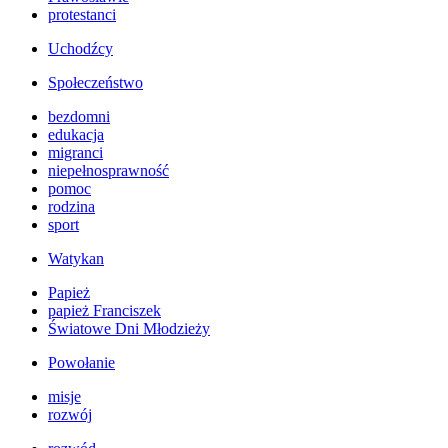
protestanci
Uchodźcy
Społeczeństwo
bezdomni
edukacja
migranci
niepełnosprawność
pomoc
rodzina
sport
Watykan
Papież
papież Franciszek
Światowe Dni Młodzieży
Powołanie
misje
rozwój