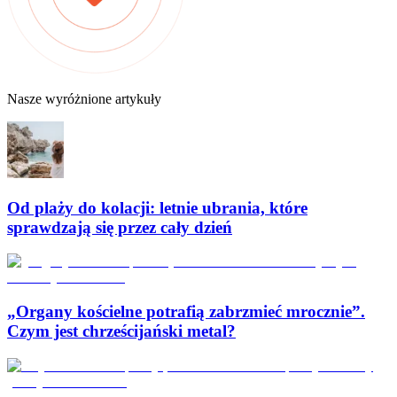
Nasze wyróżnione artykuły
Od plaży do kolacji: letnie ubrania, które
sprawdzają się przez cały dzień
„Organy kościelne potrafią zabrzmieć mrocznie”.
Czym jest chrześcijański metal?