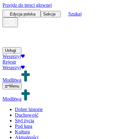
Przejdz do tresci glownej
Szukaj
Edycja
polska
Sekcje
Usługi
Wesprzyj
Rejestr
Wesprzyj
Modlitwa
Menu
Modlitwa
Dobre historie
Duchowość
Styl życia
Pod lupą
Kultura
Aktualności