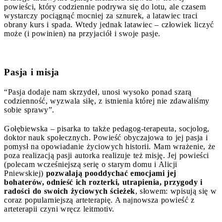
powieści, który codziennie podrywa się do lotu, ale czasem
wystarczy pociągnąć mocniej za sznurek, a latawiec traci
obrany kurs i spada. Wtedy jednak latawiec – człowiek liczyć
może (i powinien) na przyjaciół i swoje pasje.
Pasja i misja
“Pasja dodaje nam skrzydeł, unosi wysoko ponad szarą
codzienność, wyzwala siłę, z istnienia której nie zdawaliśmy
sobie sprawy”.
Gołębiewska – pisarka to także pedagog-terapeuta, socjolog,
doktor nauk społecznych. Powieść obyczajowa to jej pasja i
pomysł na opowiadanie życiowych historii. Mam wrażenie, że
poza realizacją pasji autorka realizuje też misję. Jej powieści
(polecam wcześniejszą serię o starym domu i Alicji
Pniewskiej)
pozwalają pooddychać emocjami jej
bohaterów, odnieść ich rozterki, utrapienia, przygody i
radości do swoich życiowych ścieżek
, słowem: wpisują się w
coraz popularniejszą arteterapię. A najnowsza powieść z
arteterapii czyni wręcz leitmotiv.