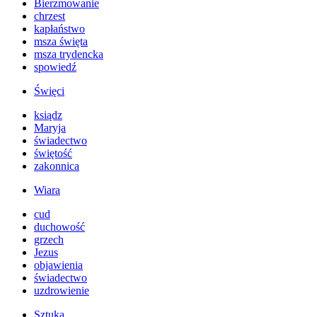
Bierzmowanie
chrzest
kapłaństwo
msza święta
msza trydencka
spowiedź
Święci
ksiądz
Maryja
świadectwo
świętość
zakonnica
Wiara
cud
duchowość
grzech
Jezus
objawienia
świadectwo
uzdrowienie
Sztuka