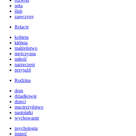
rozwód
seks
ślub
zaręczyny
Relacje
kobieta
kłótnia
małżeństwo
mężczyzna
miłość
narzeczeni
przyjaźń
Rodzina
dom
dziadkowie
dzieci
macierzyństwo
nastolatki
wychowanie
psychologia
śmierć