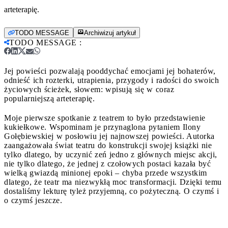
arteterapię.
TODO MESSAGE
Archiwizuj artykuł
TODO MESSAGE
:
Jej powieści pozwalają pooddychać emocjami jej bohaterów,
odnieść ich rozterki, utrapienia, przygody i radości do swoich
życiowych ścieżek, słowem: wpisują się w coraz
popularniejszą arteterapię.
Moje pierwsze spotkanie z teatrem to było przedstawienie
kukiełkowe. Wspominam je przynaglona pytaniem Ilony
Gołębiewskiej w posłowiu jej najnowszej powieści. Autorka
zaangażowała świat teatru do konstrukcji swojej książki nie
tylko dlatego, by uczynić zeń jedno z głównych miejsc akcji,
nie tylko dlatego, że jednej z czołowych postaci kazała być
wielką gwiazdą minionej epoki – chyba przede wszystkim
dlatego, że teatr ma niezwykłą moc transformacji. Dzięki temu
dostaliśmy lekturę tyleż przyjemną, co pożyteczną. O czymś i
o czymś jeszcze.