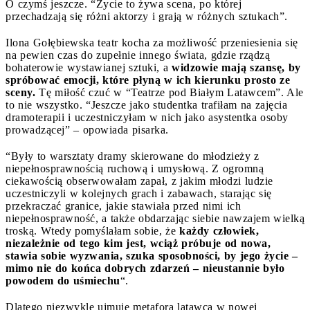
O czymś jeszcze. “Życie to żywa scena, po której
przechadzają się różni aktorzy i grają w różnych sztukach”.
Ilona Gołębiewska teatr kocha za możliwość przeniesienia się
na pewien czas do zupełnie innego świata, gdzie rządzą
bohaterowie wystawianej sztuki, a
widzowie mają szansę, by
spróbować emocji, które płyną w ich kierunku prosto ze
sceny.
Tę miłość czuć w “Teatrze pod Białym Latawcem”. Ale
to nie wszystko. “Jeszcze jako studentka trafiłam na zajęcia
dramoterapii i uczestniczyłam w nich jako asystentka osoby
prowadzącej” – opowiada pisarka.
“Były to warsztaty dramy skierowane do młodzieży z
niepełnosprawnością ruchową i umysłową. Z ogromną
ciekawością obserwowałam zapał, z jakim młodzi ludzie
uczestniczyli w kolejnych grach i zabawach, starając się
przekraczać granice, jakie stawiała przed nimi ich
niepełnosprawność, a także obdarzając siebie nawzajem wielką
troską. Wtedy pomyślałam sobie, że
każdy człowiek,
niezależnie od tego kim jest, wciąż próbuje od nowa,
stawia sobie wyzwania, szuka sposobności, by jego życie –
mimo nie do końca dobrych zdarzeń – nieustannie było
powodem do uśmiechu
“.
Dlatego niezwykle ujmuje metafora latawca w nowej