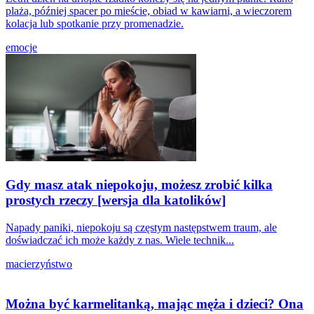
plaża, później spacer po mieście, obiad w kawiarni, a wieczorem
kolacja lub spotkanie przy promenadzie.
emocje
Gdy masz atak niepokoju, możesz zrobić kilka
prostych rzeczy [wersja dla katolików]
Napady paniki, niepokoju są częstym następstwem traum, ale
doświadczać ich może każdy z nas. Wiele technik...
macierzyństwo
Można być karmelitanką, mając męża i dzieci? Ona