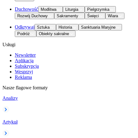
Duchowość
Modlitwa
Liturgia
Pielgrzymka
Rozwój Duchowy
Sakramenty
Święci
Wiara
Odkrywaj
Sztuka
Historia
Sanktuaria Maryjne
Podróż
Obiekty sakralne
Usługi
Newsletter
Aplikacja
Subskrypcja
Wesprzyj
Reklama
Nasze flagowe formaty
Analizy
Artykuł