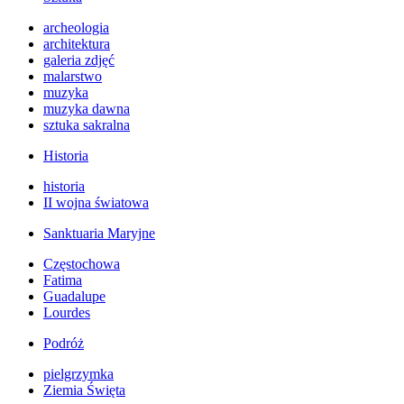
archeologia
architektura
galeria zdjęć
malarstwo
muzyka
muzyka dawna
sztuka sakralna
Historia
historia
II wojna światowa
Sanktuaria Maryjne
Częstochowa
Fatima
Guadalupe
Lourdes
Podróż
pielgrzymka
Ziemia Święta