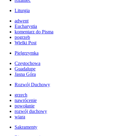
różaniec
Liturgia
adwent
Eucharystia
komentarz do Pisma
pogrzeb
Wielki Post
Pielgrzymka
Częstochowa
Guadalupe
Jasna Góra
Rozwój Duchowy
grzech
nawrócenie
powołanie
rozwój duchowy
wiara
Sakramenty