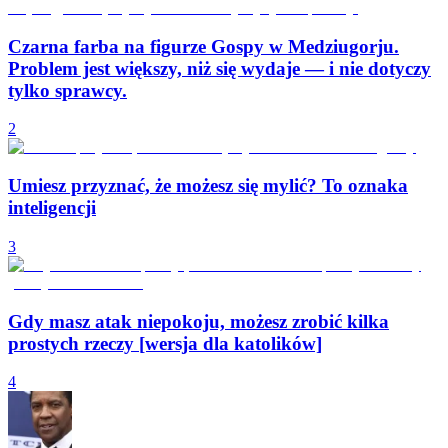
Czarna farba na figurze Gospy w Medziugorju.
Problem jest większy, niż się wydaje — i nie dotyczy
tylko sprawcy.
2
Umiesz przyznać, że możesz się mylić? To oznaka
inteligencji
3
Gdy masz atak niepokoju, możesz zrobić kilka
prostych rzeczy [wersja dla katolików]
4