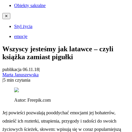
Obiekty sakralne
✕
Styl życia
emocje
Wszyscy jesteśmy jak latawce – czyli
książka zamiast pigułki
publikacja 06.11.18
|
Marta Januszewska
|
5
min czytania
Autor:
Freepik.com
Jej powieści pozwalają pooddychać emocjami jej bohaterów,
odnieść ich rozterki, utrapienia, przygody i radości do swoich
życiowych ścieżek, słowem: wpisują się w coraz popularniejszą