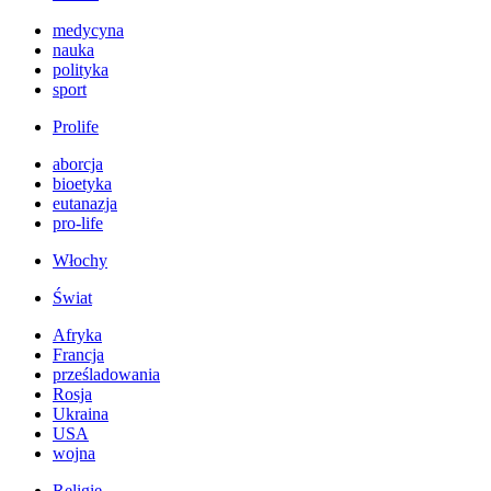
medycyna
nauka
polityka
sport
Prolife
aborcja
bioetyka
eutanazja
pro-life
Włochy
Świat
Afryka
Francja
prześladowania
Rosja
Ukraina
USA
wojna
Religie