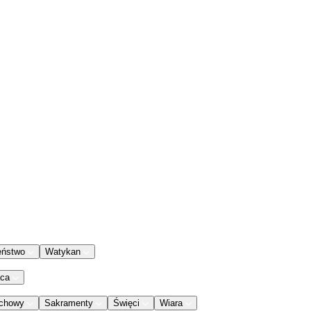
eństwo
Watykan
aca
chowy
Sakramenty
Święci
Wiara