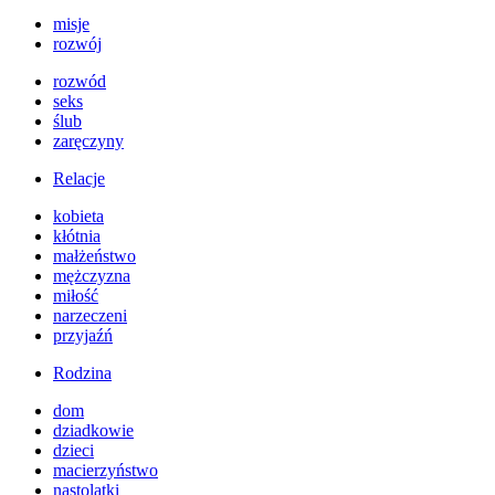
misje
rozwój
rozwód
seks
ślub
zaręczyny
Relacje
kobieta
kłótnia
małżeństwo
mężczyzna
miłość
narzeczeni
przyjaźń
Rodzina
dom
dziadkowie
dzieci
macierzyństwo
nastolatki