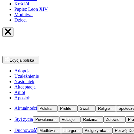
Kościół
Papież Leon XIV
Modlitwa
Dzieci
Edycja
polska
Adopcja
Uzależnienie
Nastolatek
Akceptacja
Anioł
Apostoł
Aktualności
Polska
Prolife
Świat
Religie
Społecz
Styl życia
Powołanie
Relacje
Rodzina
Zdrowie
Pr
Duchowość
Modlitwa
Liturgia
Pielgrzymka
Rozwój Du