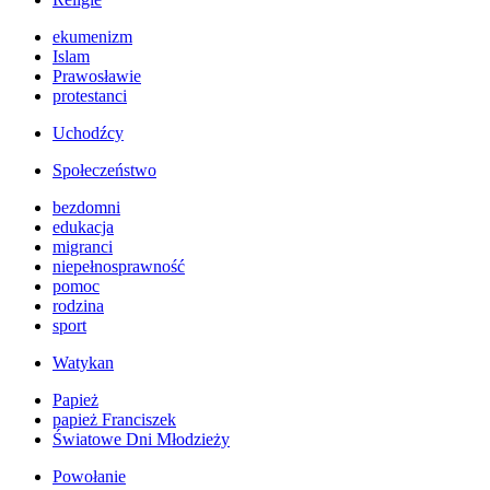
ekumenizm
Islam
Prawosławie
protestanci
Uchodźcy
Społeczeństwo
bezdomni
edukacja
migranci
niepełnosprawność
pomoc
rodzina
sport
Watykan
Papież
papież Franciszek
Światowe Dni Młodzieży
Powołanie