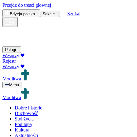
Przejdz do tresci glownej
Szukaj
Edycja
polska
Sekcje
Usługi
Wesprzyj
Rejestr
Wesprzyj
Modlitwa
Menu
Modlitwa
Dobre historie
Duchowość
Styl życia
Pod lupą
Kultura
Aktualności