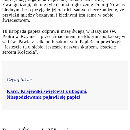
Ewangelizacji, ale nie tyle chodzi o głoszenie Dobrej Nowiny
biednym, ile o przyjęcie jej od nich samych i zrozumienie, że
przyjaźń między bogatymi i biednymi jest sama w sobie
świadectwem.
18 listopada papież odprawił mszę świętą w Bazylice św.
Piotra w Rzymie – przed śniadaniem, na którym spotkał się w
sali św. Pawła z setkami bezdomnych. Papież im powtórzył:
„Jesteście tu u siebie, jesteście naszym skarbem, jesteście
sercem Kościoła”.
Czytaj także:
Kard. Krajewski świętował z ubogimi.
Niespodziewanie pojawił się papież