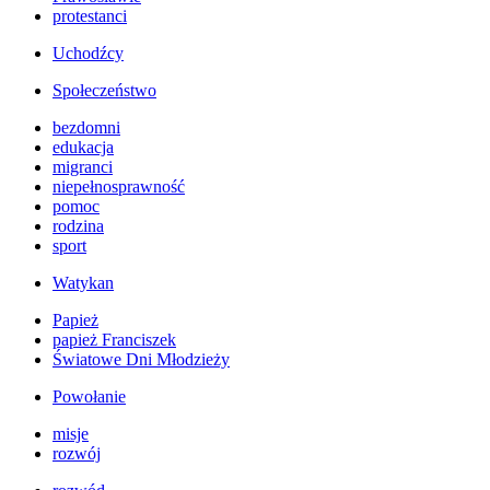
protestanci
Uchodźcy
Społeczeństwo
bezdomni
edukacja
migranci
niepełnosprawność
pomoc
rodzina
sport
Watykan
Papież
papież Franciszek
Światowe Dni Młodzieży
Powołanie
misje
rozwój