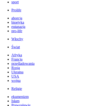
sport
Prolife
aborcja
bioetyka
eutanazja
pro-life
Włochy
Świat
Afryka
Francja
prześladowania
Rosja
Ukraina
USA
wojna
Religie
ekumenizm
Islam
Prawosławie