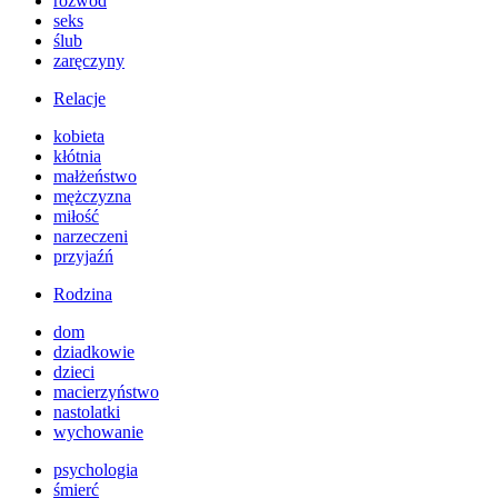
rozwód
seks
ślub
zaręczyny
Relacje
kobieta
kłótnia
małżeństwo
mężczyzna
miłość
narzeczeni
przyjaźń
Rodzina
dom
dziadkowie
dzieci
macierzyństwo
nastolatki
wychowanie
psychologia
śmierć