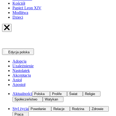
Kościół
Papież Leon XIV
Modlitwa
Dzieci
Edycja
polska
Adopcja
Uzależnienie
Nastolatek
Akceptacja
Anioł
Apostoł
Aktualności
Polska
Prolife
Świat
Religie
Społeczeństwo
Watykan
Styl życia
Powołanie
Relacje
Rodzina
Zdrowie
Praca