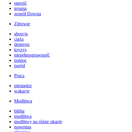
starość
terapia
zespół Downa
Zdrowie
aborcja
ciąża
depresja
kryzys
niepełnosprawność
pomoc
poród
Praca
pieniądze
wakacje
Modlitwa
biblia
modlitwa
modlitwy na różne okazje
nowenna