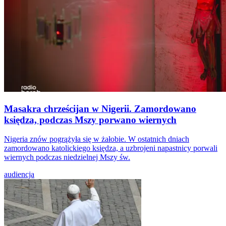
Masakra chrześcijan w Nigerii. Zamordowano
księdza, podczas Mszy porwano wiernych
Nigeria znów pogrążyła się w żałobie. W ostatnich dniach
zamordowano katolickiego księdza, a uzbrojeni napastnicy porwali
wiernych podczas niedzielnej Mszy św.
audiencja