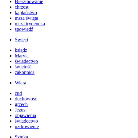
Bierzmowanie
chrzest
kapłaństwo
msza święta
msza trydencka
spowiedź
Święci
ksiądz
Maryja
świadectwo
świętość
zakonnica
Wiara
cud
duchowość
grzech
Jezus
objawienia
świadectwo
uzdrowienie
Sztuka