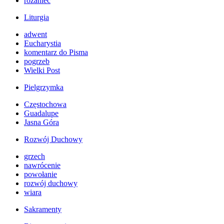
różaniec
Liturgia
adwent
Eucharystia
komentarz do Pisma
pogrzeb
Wielki Post
Pielgrzymka
Częstochowa
Guadalupe
Jasna Góra
Rozwój Duchowy
grzech
nawrócenie
powołanie
rozwój duchowy
wiara
Sakramenty