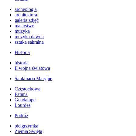
archeologia
architektura
galeria zdjęć
malarstwo
muzyka
muzyka dawna
sztuka sakralna
Historia
historia
II wojna światowa
Sanktuaria Maryjne
Częstochowa
Fatima
Guadalupe
Lourdes
Podróż
pielgrzymka
Ziemia Święta