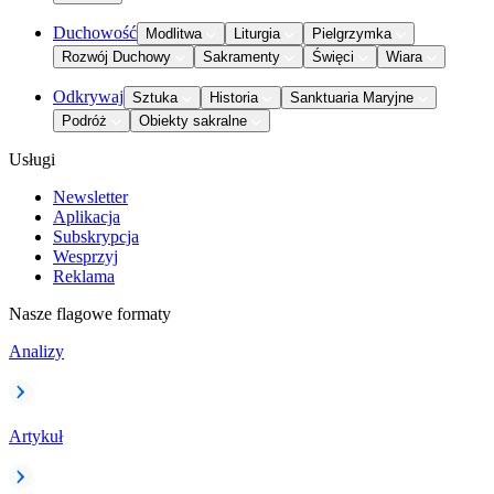
Duchowość
Modlitwa
Liturgia
Pielgrzymka
Rozwój Duchowy
Sakramenty
Święci
Wiara
Odkrywaj
Sztuka
Historia
Sanktuaria Maryjne
Podróż
Obiekty sakralne
Usługi
Newsletter
Aplikacja
Subskrypcja
Wesprzyj
Reklama
Nasze flagowe formaty
Analizy
Artykuł