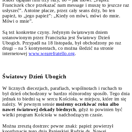
Franciszek chce przekazać nam message i muszę to jeszcze raz
usłyszeć”. Antoine płacze, przez cały seans drży, bo ten
papież, to „jego papież”: „Kiedy on mówi, mówi do mnie.
Mówi o mnie”.
Są też konkretne czyny. Jedynym światowym dniem
ustanowionym przez Franciszka jest Światowy Dzień
Ubogich. Przypadł na 18 listopada, był obchodzony po raz
drugi – na 5 kontynentach, co można śledzić na stronie
internetowej
www.wearefratello.org
.
Światowy Dzień Ubogich
W licznych diecezjach, parafiach, wspólnotach i ruchach to
był dzień obchodzony w bardzo różnorodny sposób. Tego dnia
jednak to biedni są w sercu Kościoła, w miejscu, które im się
należy. W pewnym sensie
możemy oczekiwać roku albo
nawet światowej dekady biednych
, gdyż to powinien być
wielki program Kościoła w nadchodzącym czasie.
Można zresztą dostrzec pewne znaki: papież powierzył
koordynację tego dnia Papieskiej Radzie ds. Nowej