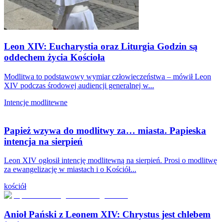
Leon XIV: Eucharystia oraz Liturgia Godzin są
oddechem życia Kościoła
Modlitwa to podstawowy wymiar człowieczeństwa – mówił Leon
XIV podczas środowej audiencji generalnej w...
Intencje modlitewne
Papież wzywa do modlitwy za… miasta. Papieska
intencja na sierpień
Leon XIV ogłosił intencję modlitewną na sierpień. Prosi o modlitwę
za ewangelizację w miastach i o Kościół...
kościół
Anioł Pański z Leonem XIV: Chrystus jest chlebem