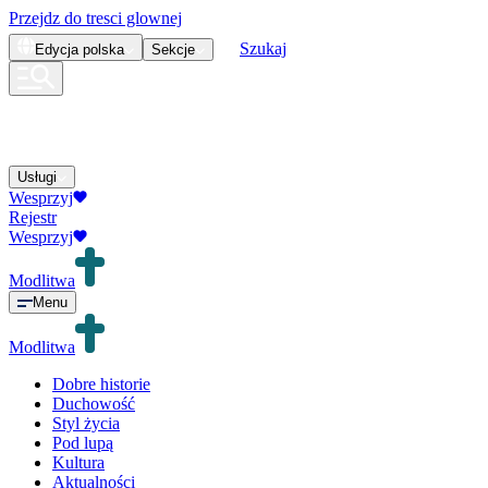
Przejdz do tresci glownej
Szukaj
Edycja
polska
Sekcje
Usługi
Wesprzyj
Rejestr
Wesprzyj
Modlitwa
Menu
Modlitwa
Dobre historie
Duchowość
Styl życia
Pod lupą
Kultura
Aktualności