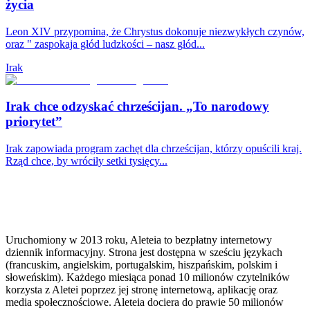
życia
Leon XIV przypomina, że Chrystus dokonuje niezwykłych czynów,
oraz " zaspokaja głód ludzkości – nasz głód...
Irak
Irak chce odzyskać chrześcijan. „To narodowy
priorytet”
Irak zapowiada program zachęt dla chrześcijan, którzy opuścili kraj.
Rząd chce, by wróciły setki tysięcy...
Uruchomiony w 2013 roku, Aleteia to bezpłatny internetowy
dziennik informacyjny. Strona jest dostępna w sześciu językach
(francuskim, angielskim, portugalskim, hiszpańskim, polskim i
słoweńskim). Każdego miesiąca ponad 10 milionów czytelników
korzysta z Aletei poprzez jej stronę internetową, aplikację oraz
media społecznościowe. Aleteia dociera do prawie 50 milionów