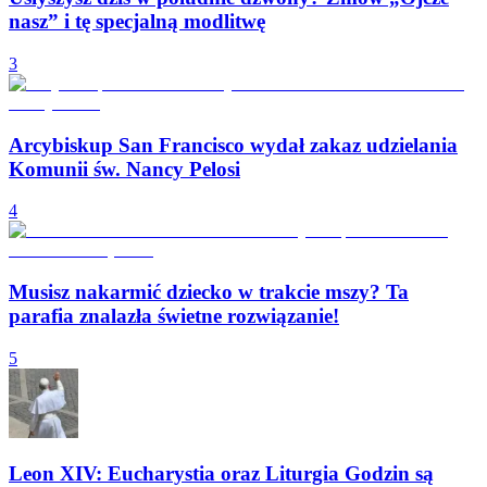
nasz” i tę specjalną modlitwę
3
Arcybiskup San Francisco wydał zakaz udzielania
Komunii św. Nancy Pelosi
4
Musisz nakarmić dziecko w trakcie mszy? Ta
parafia znalazła świetne rozwiązanie!
5
Leon XIV: Eucharystia oraz Liturgia Godzin są