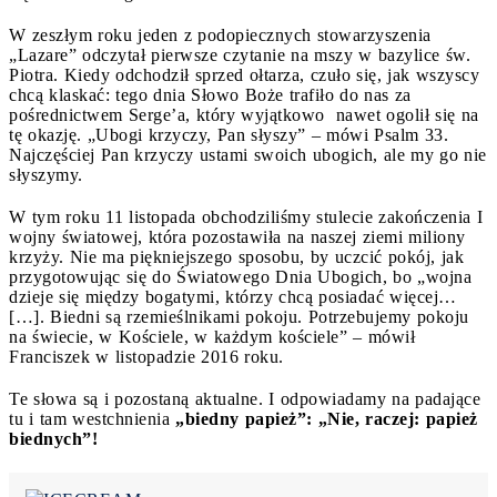
W zeszłym roku jeden z podopiecznych stowarzyszenia
„Lazare” odczytał pierwsze czytanie na mszy w bazylice św.
Piotra. Kiedy odchodził sprzed ołtarza, czuło się, jak wszyscy
chcą klaskać: tego dnia Słowo Boże trafiło do nas za
pośrednictwem Serge’a, który wyjątkowo nawet ogolił się na
tę okazję. „Ubogi krzyczy, Pan słyszy” – mówi Psalm 33.
Najczęściej Pan krzyczy ustami swoich ubogich, ale my go nie
słyszymy.
W tym roku 11 listopada obchodziliśmy stulecie zakończenia I
wojny światowej, która pozostawiła na naszej ziemi miliony
krzyży. Nie ma piękniejszego sposobu, by uczcić pokój, jak
przygotowując się do Światowego Dnia Ubogich, bo „wojna
dzieje się między bogatymi, którzy chcą posiadać więcej…
[…]. Biedni są rzemieślnikami pokoju. Potrzebujemy pokoju
na świecie, w Kościele, w każdym kościele” – mówił
Franciszek w listopadzie 2016 roku.
Te słowa są i pozostaną aktualne. I odpowiadamy na padające
tu i tam westchnienia
„biedny papież”: „Nie, raczej: papież
biednych”!