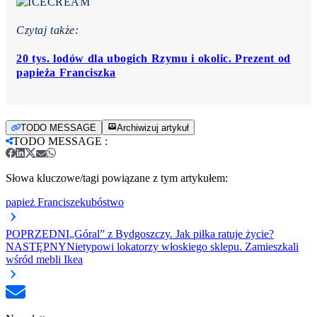
Czytaj także:
20 tys. lodów dla ubogich Rzymu i okolic. Prezent od
papieża Franciszka
TODO MESSAGE
Archiwizuj artykuł
TODO MESSAGE
:
Słowa kluczowe/tagi powiązane z tym artykułem:
papież Franciszek
ubóstwo
POPRZEDNI
„Góral” z Bydgoszczy. Jak piłka ratuje życie?
NASTĘPNY
Nietypowi lokatorzy włoskiego sklepu. Zamieszkali
wśród mebli Ikea