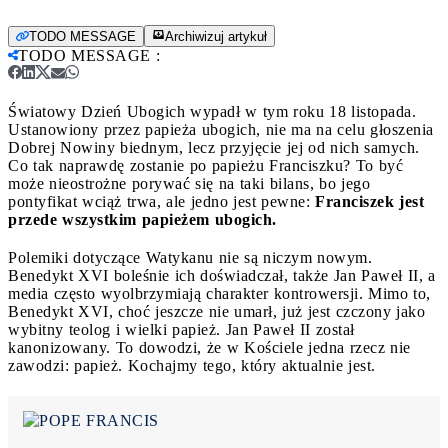
TODO MESSAGE
Archiwizuj artykuł
TODO MESSAGE
:
Światowy Dzień Ubogich wypadł w tym roku 18 listopada.
Ustanowiony przez papieża ubogich, nie ma na celu głoszenia
Dobrej Nowiny biednym, lecz przyjęcie jej od nich samych.
Co tak naprawdę zostanie po papieżu Franciszku? To być
może nieostrożne porywać się na taki bilans, bo jego
pontyfikat wciąż trwa, ale jedno jest pewne:
Franciszek jest
przede wszystkim papieżem ubogich.
Polemiki dotyczące Watykanu nie są niczym nowym.
Benedykt XVI boleśnie ich doświadczał, także Jan Paweł II, a
media często wyolbrzymiają charakter kontrowersji. Mimo to,
Benedykt XVI, choć jeszcze nie umarł, już jest czczony jako
wybitny teolog i wielki papież. Jan Paweł II został
kanonizowany. To dowodzi, że w Kościele jedna rzecz nie
zawodzi: papież. Kochajmy tego, który aktualnie jest.