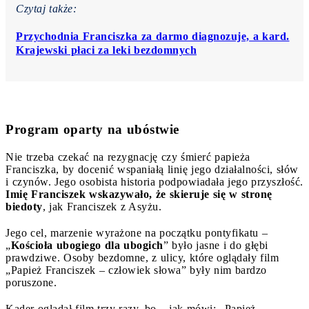
Czytaj także:
Przychodnia Franciszka za darmo diagnozuje, a kard.
Krajewski płaci za leki bezdomnych
Program oparty na ubóstwie
Nie trzeba czekać na rezygnację czy śmierć papieża
Franciszka, by docenić wspaniałą linię jego działalności, słów
i czynów. Jego osobista historia podpowiadała jego przyszłość.
Imię Franciszek wskazywało, że skieruje się w stronę
biedoty
, jak Franciszek z Asyżu.
Jego cel, marzenie wyrażone na początku pontyfikatu –
„
Kościoła ubogiego dla ubogich
” było jasne i do głębi
prawdziwe. Osoby bezdomne, z ulicy, które oglądały film
„Papież Franciszek – człowiek słowa” były nim bardzo
poruszone.
Kader oglądał film trzy razy, bo – jak mówi: „Papież