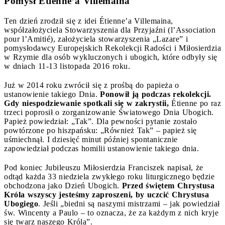
Pomysł Étienne’a Villemaina
Ten dzień zrodził się z idei Étienne’a Villemaina,
współzałożyciela Stowarzyszenia dla Przyjaźni (l’Association
pour l’Amitié), założyciela stowarzyszenia „Lazare” i
pomysłodawcy Europejskich Rekolekcji Radości i Miłosierdzia
w Rzymie dla osób wykluczonych i ubogich, które odbyły się
w dniach 11-13 listopada 2016 roku.
Już w 2014 roku zwrócił się z prośbą do papieża o
ustanowienie takiego Dnia.
Ponowił ją podczas rekolekcji.
Gdy niespodziewanie spotkali się w zakrystii,
Étienne po raz
trzeci poprosił o zorganizowanie Światowego Dnia Ubogich.
Papież powiedział: „Tak”. Dla pewności pytanie zostało
powtórzone po hiszpańsku: „Również Tak” – papież się
uśmiechnął. I dziesięć minut później spontanicznie
zapowiedział podczas homilii ustanowienie takiego dnia.
Pod koniec Jubileuszu Miłosierdzia Franciszek napisał, że
odtąd każda 33 niedziela zwykłego roku liturgicznego będzie
obchodzona jako Dzień Ubogich.
Przed świętem Chrystusa
Króla wszyscy jesteśmy zaproszeni, by uczcić Chrystusa
Ubogiego
. Jeśli „biedni są naszymi mistrzami – jak powiedział
św. Wincenty a Paulo – to oznacza, że za każdym z nich kryje
się twarz naszego Króla”.