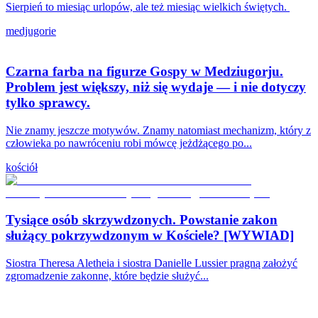
Sierpień to miesiąc urlopów, ale też miesiąc wielkich świętych.
medjugorie
Czarna farba na figurze Gospy w Medziugorju.
Problem jest większy, niż się wydaje — i nie dotyczy
tylko sprawcy.
Nie znamy jeszcze motywów. Znamy natomiast mechanizm, który z
człowieka po nawróceniu robi mówcę jeżdżącego po...
kościół
Tysiące osób skrzywdzonych. Powstanie zakon
służący pokrzywdzonym w Kościele? [WYWIAD]
Siostra Theresa Aletheia i siostra Danielle Lussier pragną założyć
zgromadzenie zakonne, które będzie służyć...