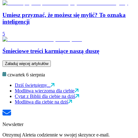
Umiesz przyznać, że możesz się mylić? To oznaka
inteligencji
5
Śmieciowe treści karmiące naszą duszę
Załaduj więcej artykułów
czwartek 6 sierpnia
Dziś świętujemy...
Modlitwa wieczorna dla ciebie
Cytat z Biblii dla ciebie na dziś
Modlitwa dla ciebie na dziś
Newsletter
Otrzymuj Aleteia codziennie w swojej skrzynce e-mail.