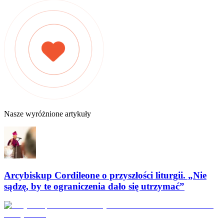
Nasze wyróżnione artykuły
Arcybiskup Cordileone o przyszłości liturgii. „Nie
sądzę, by te ograniczenia dało się utrzymać”