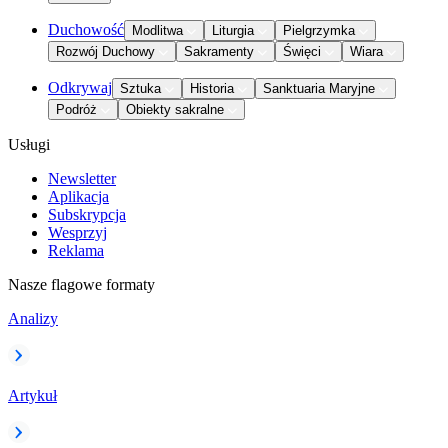
Duchowość
Modlitwa
Liturgia
Pielgrzymka
Rozwój Duchowy
Sakramenty
Święci
Wiara
Odkrywaj
Sztuka
Historia
Sanktuaria Maryjne
Podróż
Obiekty sakralne
Usługi
Newsletter
Aplikacja
Subskrypcja
Wesprzyj
Reklama
Nasze flagowe formaty
Analizy
Artykuł