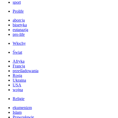
sport
Prolife
aborcja
bioetyka
eutanazja
pro-life
Włochy
Świat
Afryka
Francja
prześladowania
Rosja
Ukraina
USA
wojna
Religie
ekumenizm
Islam
Prawosławie