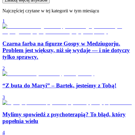
Załaduj więcej artykułów
Najczęściej czytane w tej kategorii w tym miesiącu
1
Czarna farba na figurze Gospy w Medziugorju.
Problem jest większy, niż się wydaje — i nie dotyczy
tylko sprawcy.
2
“Z buta do Maryi” – Bartek, jesteśmy z Tobą!
3
Mylimy spowiedź z psychoterapią? To błąd, który
popełnia wielu
4