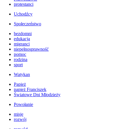
protestanci
Uchodźcy
Społeczeństwo
bezdomni
edukacja
migranci
niepełnosprawność
pomoc
rodzina
sport
Watykan
Papież
papież Franciszek
Światowe Dni Młodzieży
Powołanie
misje
rozwój