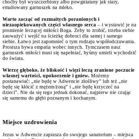
choćby był wyszczerbiony albo powgniatany jak stary,
emaliowany garnuszek na mleko.
Warto zacząć od rozmaitych poranionych i
niezaopiekowanych części własnego serca
– i wystawić je na
promienie leczącej miłości Boga. Żeby to zrobić, trzeba siebie
zauważyć i wejść na ścieżkę dobroci dla samej i samego
siebie. Łatwo jest zapomnieć o tym rodzaju współodczuwania.
Prostsza bywa empatia wobec innych. Tymczasem nasz
garnuszek miłości musi się napełniać, byśmy umieli wychodzić
do świata.
Wierzę głęboko, że bliskość i więzi leczą zranione poczucie
własnej wartości, upokorzenie i gniew.
Możemy
postanawiać: „nie będę w Adwencie złośliwy” lub też „nie
będę się kłócić z mężem/żoną” i „nie będę krzyczeć na
dzieci”. Nie da się tego jednak dokonać, najpierw nie czując
się samemu do głębi poznanym i kochanym.
Miejsce uzdrowienia
Jezus w Adwencie zaprasza do swojego sanatorium – miejsca