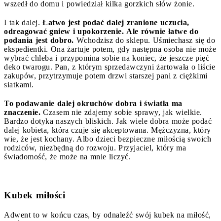
wszedł do domu i powiedział kilka gorzkich słów żonie.
I tak dalej.
Łatwo jest podać dalej zranione uczucia,
odreagować gniew i upokorzenie.
Ale równie łatwe do
podania jest dobro.
Wchodzisz do sklepu. Uśmiechasz się do
ekspedientki. Ona żartuje potem, gdy następna osoba nie może
wybrać chleba i przypomina sobie na koniec, że jeszcze pięć
deko twarogu. Pan, z którym sprzedawczyni żartowała o liście
zakupów, przytrzymuje potem drzwi starszej pani z ciężkimi
siatkami.
To podawanie dalej okruchów dobra i światła ma
znaczenie.
Czasem nie zdajemy sobie sprawy, jak wielkie.
Bardzo dotyka naszych bliskich. Jak wiele dobra może podać
dalej kobieta, która czuje się akceptowana. Mężczyzna, który
wie, że jest kochany. Albo dzieci bezpieczne miłością swoich
rodziców, niezbędną do rozwoju. Przyjaciel, który ma
świadomość, że może na mnie liczyć.
Kubek miłości
Adwent to w końcu czas, by odnaleźć swój kubek na miłość,