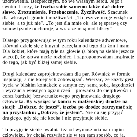
uzdrowienia. Bezpiecznym, bo we własnym sercu. Jego i
swoim. I uczy, że
trzeba sobie samemu także dać dobre
słowo. Zrozumienie. Przebaczenie. Życzliwość.
Szacunek
dla własnych granic i możliwości. „To jeszcze mogę wziąć na
siebie, a to już nie”. „To jest dla mnie ok, ale tę sprawę czy
zobowiązanie odchoruję, a wraz ze mną moi bliscy”.
Dlatego przygotowując w tym roku kalendarze adwentowe,
którymi dzielę się z innymi, zaczęłam od tego dla żon i mam.
Dla kobiet, które mają tyle na głowie (a biorą na siebie jeszcze
więcej), że głowa może rozboleć. I zaproponowałam inspiracje
do tego, jak być bliżej samej siebie.
Drugi kalendarz zaprojektowałam dla par. Również w formie
inspiracji, a nie kolejnych zobowiązań. Wierząc, że każdy gest
bycia w bliskim kontakcie z samym czy samą sobą, łagodności
i wyczucia własnych ograniczeń – prowadzi do cierpliwości i
coraz bardziej bezwarunkowego przyjmowania drugiego
człowieka.
By wysiąść w końcu w małżeńskiej drodze na
stacji: „Dobrze, że jesteś”, trzeba po drodze zatrzymać się
na przystanku: „Dobrze, że jestem”.
Nie da się przyjąć
drugiego, gdy się nie kocha i nie przyjmuje siebie.
To przyjęcie siebie uwalnia też od wymuszania na drugim
człowieku, by chciał rozwijać się w ten sam sposób, co ja.