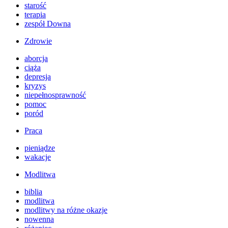
starość
terapia
zespół Downa
Zdrowie
aborcja
ciąża
depresja
kryzys
niepełnosprawność
pomoc
poród
Praca
pieniądze
wakacje
Modlitwa
biblia
modlitwa
modlitwy na różne okazje
nowenna