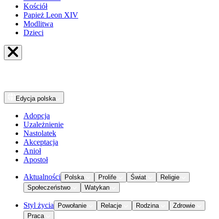
Kościół
Papież Leon XIV
Modlitwa
Dzieci
Edycja
polska
Adopcja
Uzależnienie
Nastolatek
Akceptacja
Anioł
Apostoł
Aktualności
Polska
Prolife
Świat
Religie
Społeczeństwo
Watykan
Styl życia
Powołanie
Relacje
Rodzina
Zdrowie
Praca