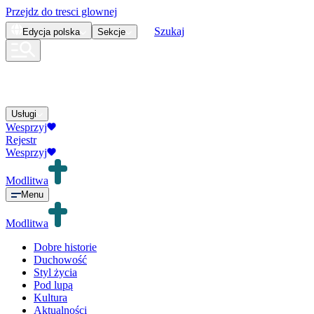
Przejdz do tresci glownej
Szukaj
Edycja
polska
Sekcje
Usługi
Wesprzyj
Rejestr
Wesprzyj
Modlitwa
Menu
Modlitwa
Dobre historie
Duchowość
Styl życia
Pod lupą
Kultura
Aktualności