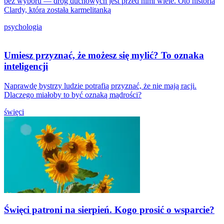
bez wyboru — dróg duchowych jest przed nimi wiele. Oto historia
Clardy, która została karmelitanką
psychologia
Umiesz przyznać, że możesz się mylić? To oznaka
inteligencji
Naprawdę bystrzy ludzie potrafią przyznać, że nie mają racji.
Dlaczego miałoby to być oznaką mądrości?
święci
Święci patroni na sierpień. Kogo prosić o wsparcie?