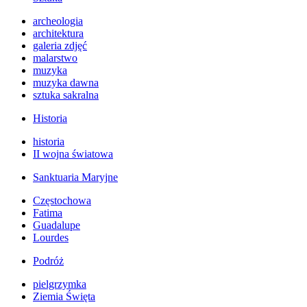
archeologia
architektura
galeria zdjęć
malarstwo
muzyka
muzyka dawna
sztuka sakralna
Historia
historia
II wojna światowa
Sanktuaria Maryjne
Częstochowa
Fatima
Guadalupe
Lourdes
Podróż
pielgrzymka
Ziemia Święta