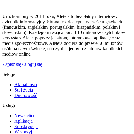
Uruchomiony w 2013 roku, Aleteia to bezpłatny internetowy
dziennik informacyjny. Strona jest dostępna w sześciu językach
(francuskim, angielskim, portugalskim, hiszpańskim, polskim i
słoweńskim). Każdego miesiąca ponad 10 milionów czytelników
korzysta z Aletei poprzez jej stronę internetową, aplikację oraz
media społecznościowe. Aleteia dociera do prawie 50 milionów
osób na całym świecie, co czyni ją jednym z liderów katolickich
mediów online.
Zapisz się
Zaloguj się
Sekcje
Aktualności
Styl życia
Duchowość
Usługi
Newsletter
Aplikacja
Subskrypcja
Wesprzyj