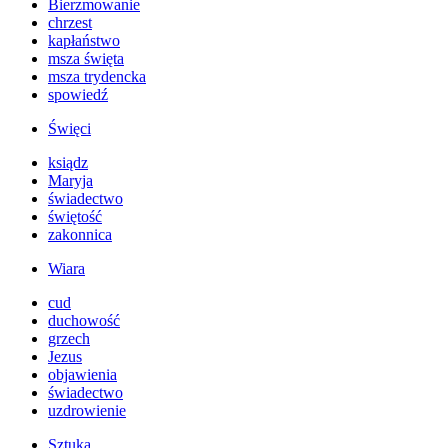
Bierzmowanie
chrzest
kapłaństwo
msza święta
msza trydencka
spowiedź
Święci
ksiądz
Maryja
świadectwo
świętość
zakonnica
Wiara
cud
duchowość
grzech
Jezus
objawienia
świadectwo
uzdrowienie
Sztuka