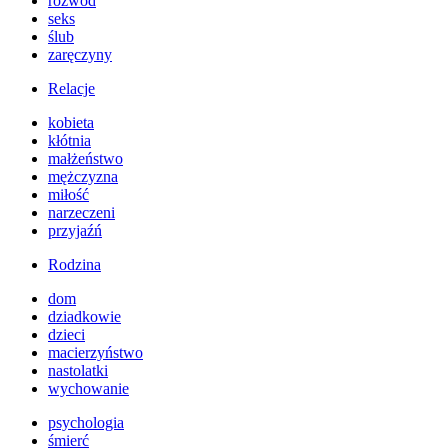
rozwód
seks
ślub
zaręczyny
Relacje
kobieta
kłótnia
małżeństwo
mężczyzna
miłość
narzeczeni
przyjaźń
Rodzina
dom
dziadkowie
dzieci
macierzyństwo
nastolatki
wychowanie
psychologia
śmierć