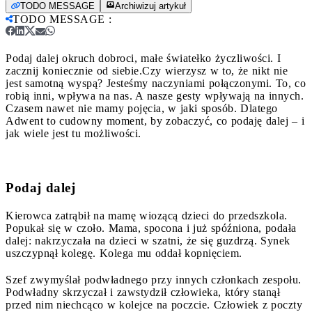
TODO MESSAGE
Archiwizuj artykuł
TODO MESSAGE
:
Podaj dalej okruch dobroci, małe światełko życzliwości. I
zacznij koniecznie od siebie.
Czy wierzysz w to, że nikt nie
jest samotną wyspą? Jesteśmy naczyniami połączonymi. To, co
robią inni, wpływa na nas. A nasze gesty wpływają na innych.
Czasem nawet nie mamy pojęcia, w jaki sposób. Dlatego
Adwent to cudowny moment, by zobaczyć, co podaję dalej – i
jak wiele jest tu możliwości.
Podaj dalej
Kierowca zatrąbił na mamę wiozącą dzieci do przedszkola.
Popukał się w czoło. Mama, spocona i już spóźniona, podała
dalej: nakrzyczała na dzieci w szatni, że się guzdrzą. Synek
uszczypnął kolegę. Kolega mu oddał kopnięciem.
Szef zwymyślał podwładnego przy innych członkach zespołu.
Podwładny skrzyczał i zawstydził człowieka, który stanął
przed nim niechcąco w kolejce na poczcie. Człowiek z poczty