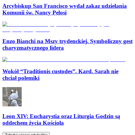
Arcybiskup San Francisco wydał zakaz udzielania
Komunii św. Nancy Pelosi
Enzo Bianchi na Mszy trydenckiej. Symboliczny gest
charyzmatycznego lidera
Wokół “Traditionis custodes”. Kard. Sarah nie
chciał polemiki
Leon XIV: Eucharystia oraz Liturgia Godzin są
oddechem życia Kościoła