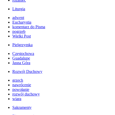
różaniec
Liturgia
adwent
Eucharystia
komentarz do Pisma
pogrzeb
Wielki Post
Pielgrzymka
Częstochowa
Guadalupe
Jasna Góra
Rozwój Duchowy
grzech
nawrócenie
powołanie
rozwój duchowy
wiara
Sakramenty