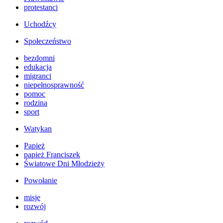
protestanci
Uchodźcy
Społeczeństwo
bezdomni
edukacja
migranci
niepełnosprawność
pomoc
rodzina
sport
Watykan
Papież
papież Franciszek
Światowe Dni Młodzieży
Powołanie
misje
rozwój