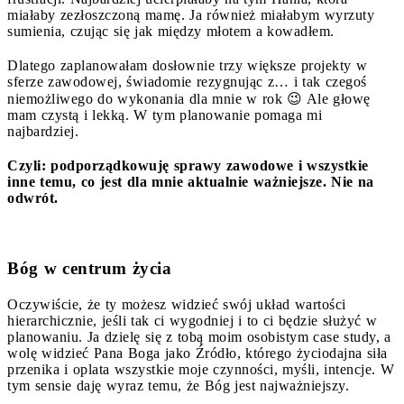
miałaby zezłoszczoną mamę. Ja również miałabym wyrzuty
sumienia, czując się jak między młotem a kowadłem.
Dlatego zaplanowałam dosłownie trzy większe projekty w
sferze zawodowej, świadomie rezygnując z… i tak czegoś
niemożliwego do wykonania dla mnie w rok 😉 Ale głowę
mam czystą i lekką. W tym planowanie pomaga mi
najbardziej.
Czyli: podporządkowuję sprawy zawodowe i wszystkie
inne temu, co jest dla mnie aktualnie ważniejsze. Nie na
odwrót.
Bóg w centrum życia
Oczywiście, że ty możesz widzieć swój układ wartości
hierarchicznie, jeśli tak ci wygodniej i to ci będzie służyć w
planowaniu. Ja dzielę się z tobą moim osobistym case study, a
wolę widzieć Pana Boga jako Źródło, którego życiodajna siła
przenika i oplata wszystkie moje czynności, myśli, intencje. W
tym sensie daję wyraz temu, że Bóg jest najważniejszy.