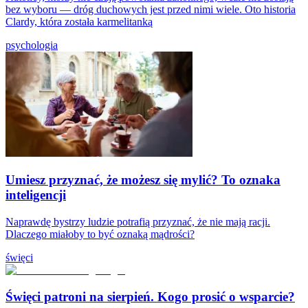
bez wyboru — dróg duchowych jest przed nimi wiele. Oto historia
Clardy, która została karmelitanką
psychologia
Umiesz przyznać, że możesz się mylić? To oznaka
inteligencji
Naprawdę bystrzy ludzie potrafią przyznać, że nie mają racji.
Dlaczego miałoby to być oznaką mądrości?
święci
Święci patroni na sierpień. Kogo prosić o wsparcie?