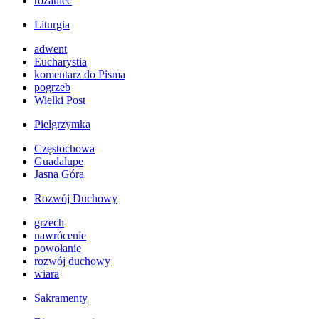
różaniec
Liturgia
adwent
Eucharystia
komentarz do Pisma
pogrzeb
Wielki Post
Pielgrzymka
Częstochowa
Guadalupe
Jasna Góra
Rozwój Duchowy
grzech
nawrócenie
powołanie
rozwój duchowy
wiara
Sakramenty