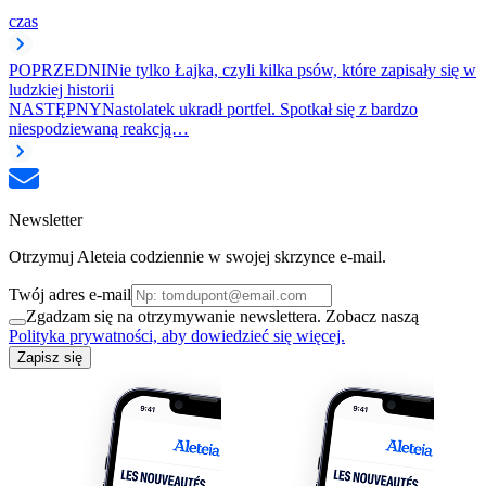
czas
POPRZEDNI
Nie tylko Łajka, czyli kilka psów, które zapisały się w
ludzkiej historii
NASTĘPNY
Nastolatek ukradł portfel. Spotkał się z bardzo
niespodziewaną reakcją…
Newsletter
Otrzymuj Aleteia codziennie w swojej skrzynce e-mail.
Twój adres e-mail
Zgadzam się na otrzymywanie newslettera. Zobacz naszą
Polityka prywatności, aby dowiedzieć się więcej.
Zapisz się