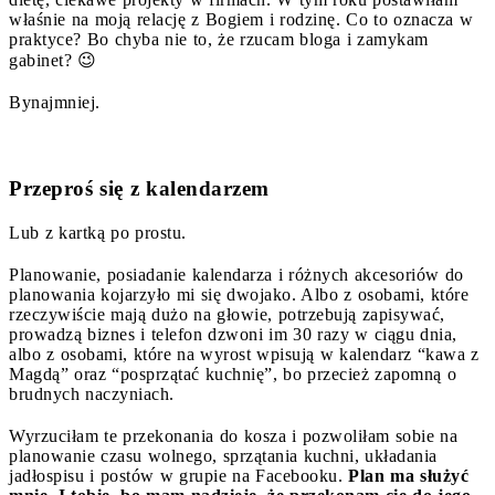
właśnie na moją relację z Bogiem i rodzinę. Co to oznacza w
praktyce? Bo chyba nie to, że rzucam bloga i zamykam
gabinet? 😉
Bynajmniej.
Przeproś się z kalendarzem
Lub z kartką po prostu.
Planowanie, posiadanie kalendarza i różnych akcesoriów do
planowania kojarzyło mi się dwojako. Albo z osobami, które
rzeczywiście mają dużo na głowie, potrzebują zapisywać,
prowadzą biznes i telefon dzwoni im 30 razy w ciągu dnia,
albo z osobami, które na wyrost wpisują w kalendarz “kawa z
Magdą” oraz “posprzątać kuchnię”, bo przecież zapomną o
brudnych naczyniach.
Wyrzuciłam te przekonania do kosza i pozwoliłam sobie na
planowanie czasu wolnego, sprzątania kuchni, układania
jadłospisu i postów w grupie na Facebooku.
Plan ma służyć