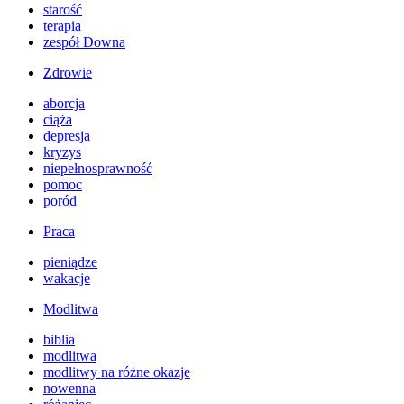
starość
terapia
zespół Downa
Zdrowie
aborcja
ciąża
depresja
kryzys
niepełnosprawność
pomoc
poród
Praca
pieniądze
wakacje
Modlitwa
biblia
modlitwa
modlitwy na różne okazje
nowenna