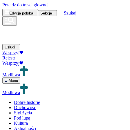
Przejdz do tresci glownej
Szukaj
Edycja
polska
Sekcje
Usługi
Wesprzyj
Rejestr
Wesprzyj
Modlitwa
Menu
Modlitwa
Dobre historie
Duchowość
Styl życia
Pod lupą
Kultura
Aktualności