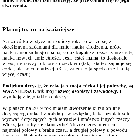
mnie. I tobie, bo mam nadzieję, że przekonam cię do jego
stworzenia.
Planuj to, co najważniejsze
Nasza córka w styczniu skończy rok. To wiąże się z
określonymi zadaniami dla mnie: nauka chodzenia, próba
nauki samodzielnego spania, coraz bogatsze rozszerzanie diety,
nauka nowych umiejętności. Jeśli jesteś mamą, to doskonale
wiesz, ile rzeczy robi się z dzieckiem (tak, tata też zajmuje się
córką, ale pracuje więcej niż ja, zatem to ja spędzam z Hanią
więcej czasu).
Podjęłam decyzję, że relacja z moją córką i jej potrzeby, są
WAŻNIEJSZE niż mój rozwój osobisty i zawodowy.
I
wynikają z tego takie konkrety:
W planach na 2019 rok miałam stworzenie kursu on-line
dotyczącego relacji z rodziną i w związku, kilka bezpłatnych
wyzwań dotyczących tych tematów i mnóstwo innych rzeczy.
Wiesz, jak to by się skończyło? Niezrealizowaniem co
najmniej połowy z braku czasu, a drugiej połowy z powodu
frustracji. Najbardziej ucierpiałaby na tym Hania, która