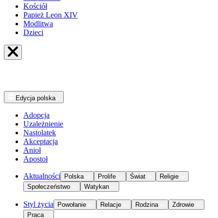
Kościół
Papież Leon XIV
Modlitwa
Dzieci
Edycja
polska
Adopcja
Uzależnienie
Nastolatek
Akceptacja
Anioł
Apostoł
Aktualności
Polska
Prolife
Świat
Religie
Społeczeństwo
Watykan
Styl życia
Powołanie
Relacje
Rodzina
Zdrowie
Praca