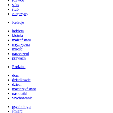
rozwód
seks
ślub
zaręczyny
Relacje
kobieta
kłótnia
małżeństwo
mężczyzna
miłość
narzeczeni
przyjaźń
Rodzina
dom
dziadkowie
dzieci
macierzyństwo
nastolatki
wychowanie
psychologia
śmierć