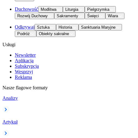
Duchowość
Modlitwa
Liturgia
Pielgrzymka
Rozwój Duchowy
Sakramenty
Święci
Wiara
Odkrywaj
Sztuka
Historia
Sanktuaria Maryjne
Podróż
Obiekty sakralne
Usługi
Newsletter
Aplikacja
Subskrypcja
Wesprzyj
Reklama
Nasze flagowe formaty
Analizy
Artykuł