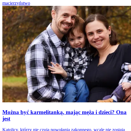
macierzyństwo
Można być karmelitanką, mając męża i dzieci? Ona
jest
Katolicy, którzy nie czują powołania zakonnego, wcale nie zostają