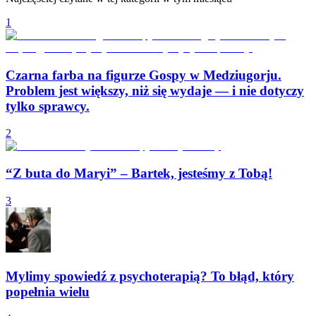
1
Czarna farba na figurze Gospy w Medziugorju.
Problem jest większy, niż się wydaje — i nie dotyczy
tylko sprawcy.
2
“Z buta do Maryi” – Bartek, jesteśmy z Tobą!
3
Mylimy spowiedź z psychoterapią? To błąd, który
popełnia wielu