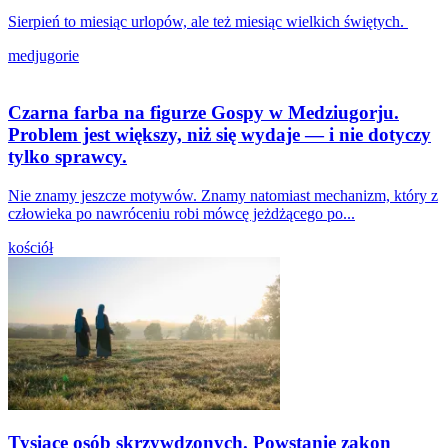
Sierpień to miesiąc urlopów, ale też miesiąc wielkich świętych.
medjugorie
Czarna farba na figurze Gospy w Medziugorju.
Problem jest większy, niż się wydaje — i nie dotyczy
tylko sprawcy.
Nie znamy jeszcze motywów. Znamy natomiast mechanizm, który z
człowieka po nawróceniu robi mówcę jeżdżącego po...
kościół
Tysiące osób skrzywdzonych. Powstanie zakon