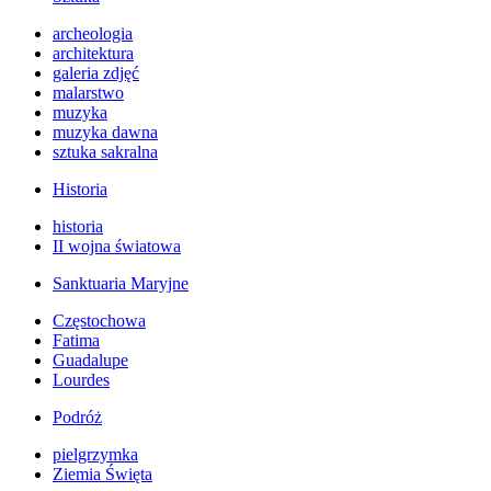
archeologia
architektura
galeria zdjęć
malarstwo
muzyka
muzyka dawna
sztuka sakralna
Historia
historia
II wojna światowa
Sanktuaria Maryjne
Częstochowa
Fatima
Guadalupe
Lourdes
Podróż
pielgrzymka
Ziemia Święta