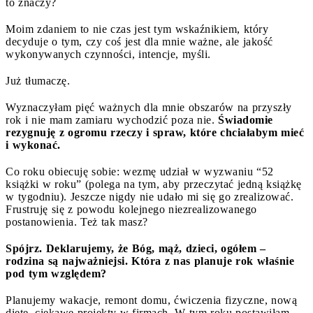
to znaczy?
Moim zdaniem to nie czas jest tym wskaźnikiem, który
decyduje o tym, czy coś jest dla mnie ważne, ale jakość
wykonywanych czynności, intencje, myśli.
Już tłumaczę.
Wyznaczyłam pięć ważnych dla mnie obszarów na przyszły
rok i nie mam zamiaru wychodzić poza nie.
Świadomie
rezygnuję z ogromu rzeczy i spraw, które chciałabym mieć
i wykonać.
Co roku obiecuję sobie: wezmę udział w wyzwaniu “52
książki w roku” (polega na tym, aby przeczytać jedną książkę
w tygodniu). Jeszcze nigdy nie udało mi się go zrealizować.
Frustruję się z powodu kolejnego niezrealizowanego
postanowienia. Też tak masz?
Spójrz. Deklarujemy, że Bóg, mąż, dzieci, ogółem –
rodzina są najważniejsi. Która z nas planuje rok właśnie
pod tym względem?
Planujemy wakacje, remont domu, ćwiczenia fizyczne, nową
dietę, ciekawe projekty w firmach. W tym roku postawiłam