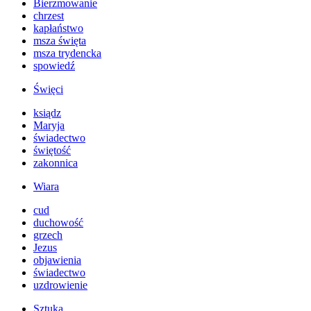
Bierzmowanie
chrzest
kapłaństwo
msza święta
msza trydencka
spowiedź
Święci
ksiądz
Maryja
świadectwo
świętość
zakonnica
Wiara
cud
duchowość
grzech
Jezus
objawienia
świadectwo
uzdrowienie
Sztuka