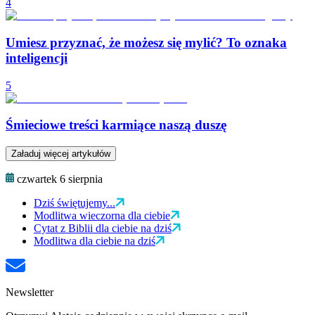
4
Umiesz przyznać, że możesz się mylić? To oznaka
inteligencji
5
Śmieciowe treści karmiące naszą duszę
Załaduj więcej artykułów
czwartek 6 sierpnia
Dziś świętujemy...
Modlitwa wieczorna dla ciebie
Cytat z Biblii dla ciebie na dziś
Modlitwa dla ciebie na dziś
Newsletter