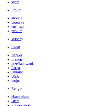
sport
Prolife
aborcja
bioetyka
eutanazja
pro-life
Włochy
Świat
Afryka
Francja
prześladowania
Rosja
Ukraina
USA
wojna
Religie
ekumenizm
Islam
Prawosławie