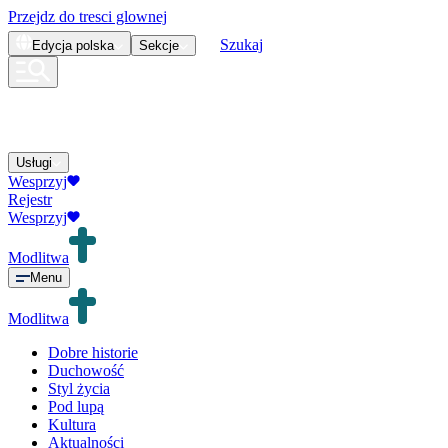
Przejdz do tresci glownej
Szukaj
Edycja
polska
Sekcje
Usługi
Wesprzyj
Rejestr
Wesprzyj
Modlitwa
Menu
Modlitwa
Dobre historie
Duchowość
Styl życia
Pod lupą
Kultura
Aktualności