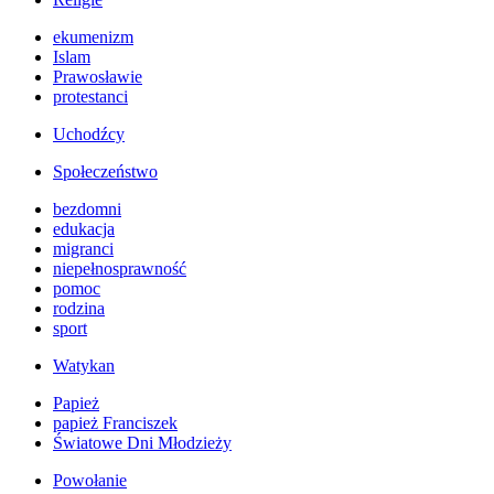
ekumenizm
Islam
Prawosławie
protestanci
Uchodźcy
Społeczeństwo
bezdomni
edukacja
migranci
niepełnosprawność
pomoc
rodzina
sport
Watykan
Papież
papież Franciszek
Światowe Dni Młodzieży
Powołanie