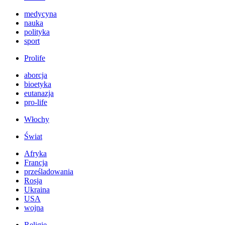
medycyna
nauka
polityka
sport
Prolife
aborcja
bioetyka
eutanazja
pro-life
Włochy
Świat
Afryka
Francja
prześladowania
Rosja
Ukraina
USA
wojna
Religie