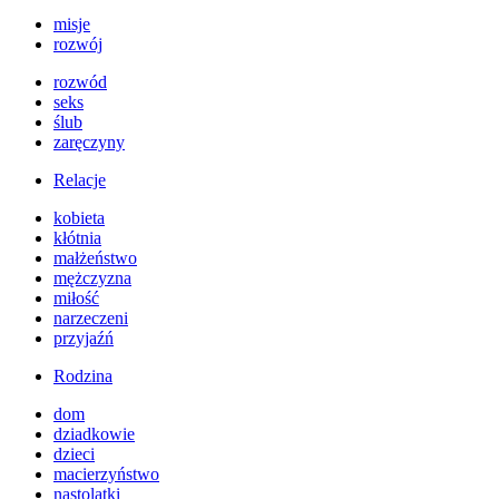
misje
rozwój
rozwód
seks
ślub
zaręczyny
Relacje
kobieta
kłótnia
małżeństwo
mężczyzna
miłość
narzeczeni
przyjaźń
Rodzina
dom
dziadkowie
dzieci
macierzyństwo
nastolatki