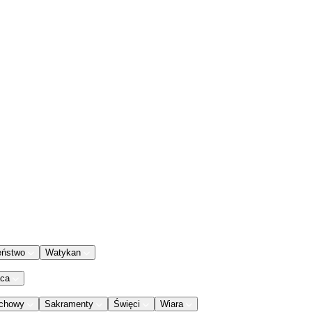
eństwo
Watykan
aca
chowy
Sakramenty
Święci
Wiara