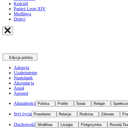
Kościół
Papież Leon XIV
Modlitwa
Dzieci
Edycja
polska
Adopcja
Uzależnienie
Nastolatek
Akceptacja
Anioł
Apostoł
Aktualności
Polska
Prolife
Świat
Religie
Społecz
Styl życia
Powołanie
Relacje
Rodzina
Zdrowie
Pr
Duchowość
Modlitwa
Liturgia
Pielgrzymka
Rozwój Du