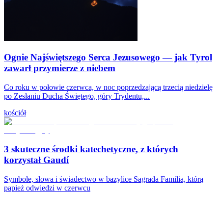
Ognie Najświętszego Serca Jezusowego — jak Tyrol
zawarł przymierze z niebem
Co roku w połowie czerwca, w noc poprzedzającą trzecią niedzielę
po Zesłaniu Ducha Świętego, góry Trydentu,...
kościół
3 skuteczne środki katechetyczne, z których
korzystał Gaudí
Symbole, słowa i świadectwo w bazylice Sagrada Familia, którą
papież odwiedzi w czerwcu