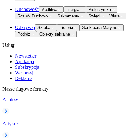
Duchowość
Modlitwa
Liturgia
Pielgrzymka
Rozwój Duchowy
Sakramenty
Święci
Wiara
Odkrywaj
Sztuka
Historia
Sanktuaria Maryjne
Podróż
Obiekty sakralne
Usługi
Newsletter
Aplikacja
Subskrypcja
Wesprzyj
Reklama
Nasze flagowe formaty
Analizy
Artykuł