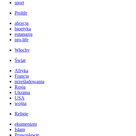
sport
Prolife
aborcja
bioetyka
eutanazja
pro-life
Włochy
Świat
Afryka
Francja
prześladowania
Rosja
Ukraina
USA
wojna
Religie
ekumenizm
Islam
Prawosławie