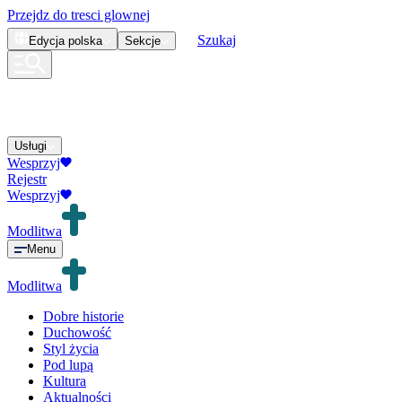
Przejdz do tresci glownej
Szukaj
Edycja
polska
Sekcje
Usługi
Wesprzyj
Rejestr
Wesprzyj
Modlitwa
Menu
Modlitwa
Dobre historie
Duchowość
Styl życia
Pod lupą
Kultura
Aktualności