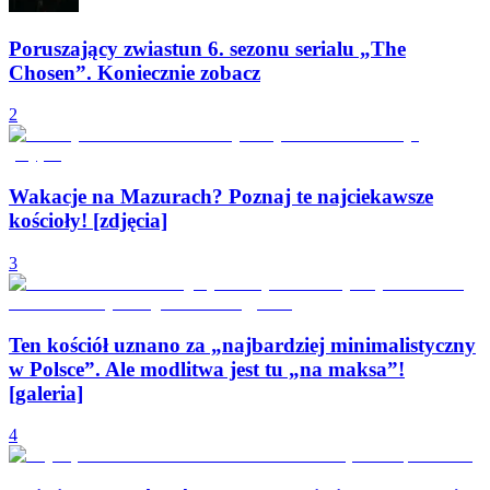
Poruszający zwiastun 6. sezonu serialu „The
Chosen”. Koniecznie zobacz
2
Wakacje na Mazurach? Poznaj te najciekawsze
kościoły! [zdjęcia]
3
Ten kościół uznano za „najbardziej minimalistyczny
w Polsce”. Ale modlitwa jest tu „na maksa”!
[galeria]
4