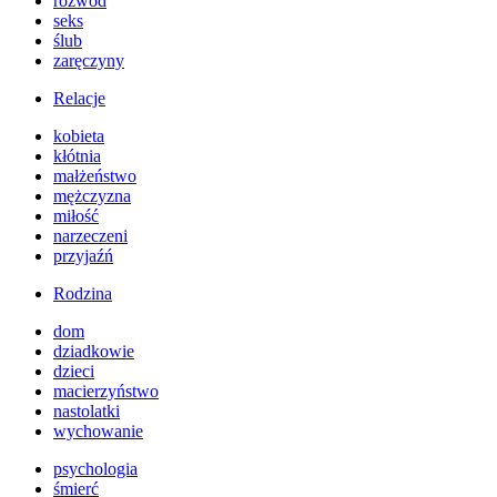
rozwód
seks
ślub
zaręczyny
Relacje
kobieta
kłótnia
małżeństwo
mężczyzna
miłość
narzeczeni
przyjaźń
Rodzina
dom
dziadkowie
dzieci
macierzyństwo
nastolatki
wychowanie
psychologia
śmierć