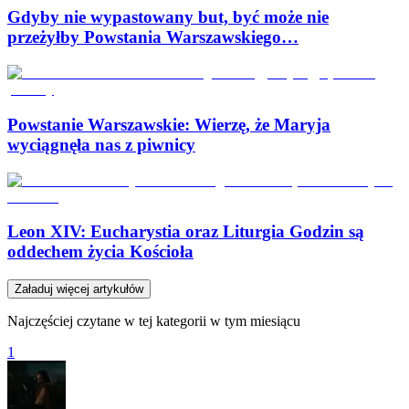
Gdyby nie wypastowany but, być może nie
przeżyłby Powstania Warszawskiego…
Powstanie Warszawskie: Wierzę, że Maryja
wyciągnęła nas z piwnicy
Leon XIV: Eucharystia oraz Liturgia Godzin są
oddechem życia Kościoła
Załaduj więcej artykułów
Najczęściej czytane w tej kategorii w tym miesiącu
1