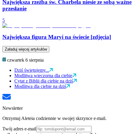
Największa rzeźba św. Charbela niesie ze sobą ważne
przesłanie
5
Największa figura Maryi na świecie [zdjęcia]
Załaduj więcej artykułów
czwartek 6 sierpnia
Dziś świętujemy...
Modlitwa wieczorna dla ciebie
Cytat z Biblii dla ciebie na dziś
Modlitwa dla ciebie na dziś
Newsletter
Otrzymuj Aleteia codziennie w swojej skrzynce e-mail.
Twój adres e-mail