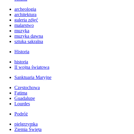
archeologia
architektura
galeria zdjęć
malarstwo
muzyka
muzyka dawna
sztuka sakralna
Historia
historia
II wojna światowa
Sanktuaria Maryjne
Częstochowa
Fatima
Guadalupe
Lourdes
Podróż
pielgrzymka
Ziemia Święta