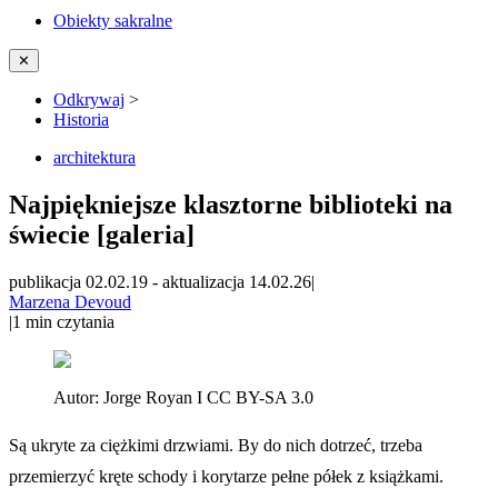
Obiekty sakralne
✕
Odkrywaj
>
Historia
architektura
Najpiękniejsze klasztorne biblioteki na
świecie [galeria]
publikacja 02.02.19
-
aktualizacja 14.02.26
|
Marzena Devoud
|
1
min czytania
Autor:
Jorge Royan I CC BY-SA 3.0
Są ukryte za ciężkimi drzwiami. By do nich dotrzeć, trzeba
przemierzyć kręte schody i korytarze pełne półek z książkami.