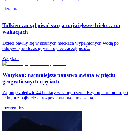
literatura
Tolkien zaczął pisać swoja największe dzieło… na
wakacjach
Dzieci bawiły się w skalnych nieckach wypełnionych wodą po
odpływie, podczas gdy ich ojciec zaczął pisać...
Watykan
Watykan: najmniejsze państwo świata w pięciu
geograficznych ujęciach
Zajmuje zaledwie 44 hektary w samym sercu Rzymu, a mimo to jest
jednym z najbardziej rozpoznawalnych miejsc na...
męczennicy