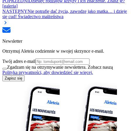
POPRZEDNI
Dziesięć rodzajów krzyży i ich znaczenie. Znasz je?
[galeria]
NASTĘPNY
Nie potrafię dać życia, zawodzę jako matka… i dzieje
się cud! Świadectwo małżeństwa
Newsletter
Otrzymuj Aleteia codziennie w swojej skrzynce e-mail.
Twój adres e-mail
Zgadzam się na otrzymywanie newslettera. Zobacz naszą
Polityka prywatności, aby dowiedzieć się więcej.
Zapisz się