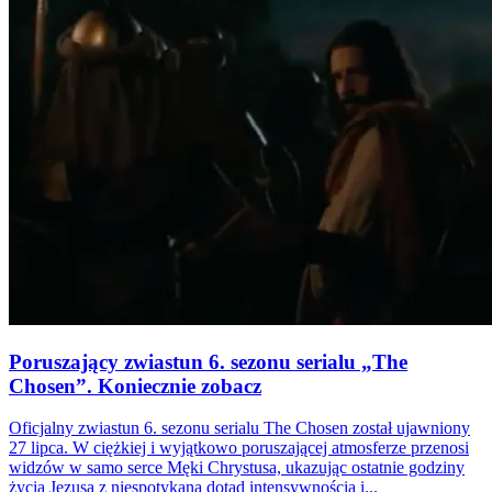
Poruszający zwiastun 6. sezonu serialu „The
Chosen”. Koniecznie zobacz
Oficjalny zwiastun 6. sezonu serialu The Chosen został ujawniony
27 lipca. W ciężkiej i wyjątkowo poruszającej atmosferze przenosi
widzów w samo serce Męki Chrystusa, ukazując ostatnie godziny
życia Jezusa z niespotykaną dotąd intensywnością i...