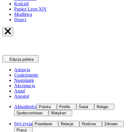
Kościół
Papież Leon XIV
Modlitwa
Dzieci
Edycja
polska
Adopcja
Uzależnienie
Nastolatek
Akceptacja
Anioł
Apostoł
Aktualności
Polska
Prolife
Świat
Religie
Społeczeństwo
Watykan
Styl życia
Powołanie
Relacje
Rodzina
Zdrowie
Praca