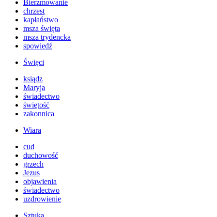
Bierzmowanie
chrzest
kapłaństwo
msza święta
msza trydencka
spowiedź
Święci
ksiądz
Maryja
świadectwo
świętość
zakonnica
Wiara
cud
duchowość
grzech
Jezus
objawienia
świadectwo
uzdrowienie
Sztuka