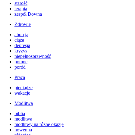
starość
terapia
zespół Downa
Zdrowie
aborcja
ciąża
depresja
kryzys
niepełnosprawność
pomoc
poród
Praca
pieniądze
wakacje
Modlitwa
biblia
modlitwa
modlitwy na różne okazje
nowenna