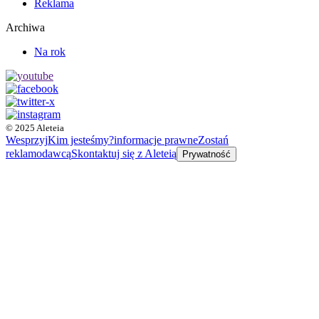
Reklama
Archiwa
Na rok
© 2025 Aleteia
Wesprzyj
Kim jesteśmy?
informacje prawne
Zostań
reklamodawcą
Skontaktuj się z Aleteią
Prywatność