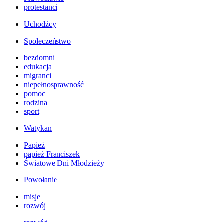
protestanci
Uchodźcy
Społeczeństwo
bezdomni
edukacja
migranci
niepełnosprawność
pomoc
rodzina
sport
Watykan
Papież
papież Franciszek
Światowe Dni Młodzieży
Powołanie
misje
rozwój