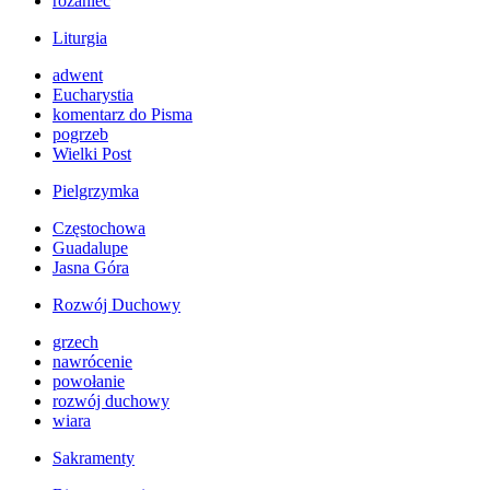
różaniec
Liturgia
adwent
Eucharystia
komentarz do Pisma
pogrzeb
Wielki Post
Pielgrzymka
Częstochowa
Guadalupe
Jasna Góra
Rozwój Duchowy
grzech
nawrócenie
powołanie
rozwój duchowy
wiara
Sakramenty