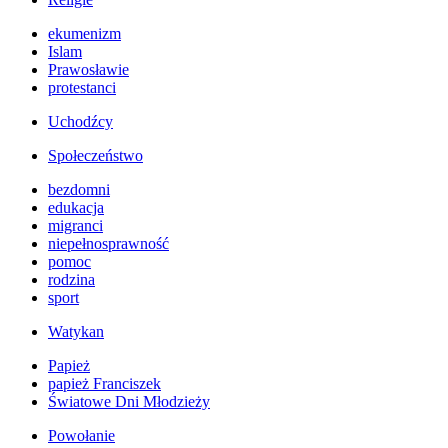
ekumenizm
Islam
Prawosławie
protestanci
Uchodźcy
Społeczeństwo
bezdomni
edukacja
migranci
niepełnosprawność
pomoc
rodzina
sport
Watykan
Papież
papież Franciszek
Światowe Dni Młodzieży
Powołanie