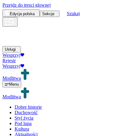
Przejdz do tresci glownej
Szukaj
Edycja
polska
Sekcje
Usługi
Wesprzyj
Rejestr
Wesprzyj
Modlitwa
Menu
Modlitwa
Dobre historie
Duchowość
Styl życia
Pod lupą
Kultura
Aktualności