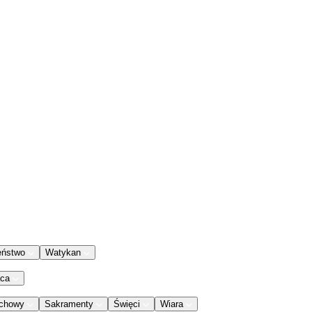
eństwo
Watykan
aca
chowy
Sakramenty
Święci
Wiara