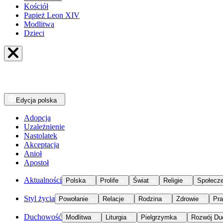
Kościół
Papież Leon XIV
Modlitwa
Dzieci
Edycja
polska
Adopcja
Uzależnienie
Nastolatek
Akceptacja
Anioł
Apostoł
Aktualności
Polska
Prolife
Świat
Religie
Społecz
Styl życia
Powołanie
Relacje
Rodzina
Zdrowie
Pr
Duchowość
Modlitwa
Liturgia
Pielgrzymka
Rozwój Du