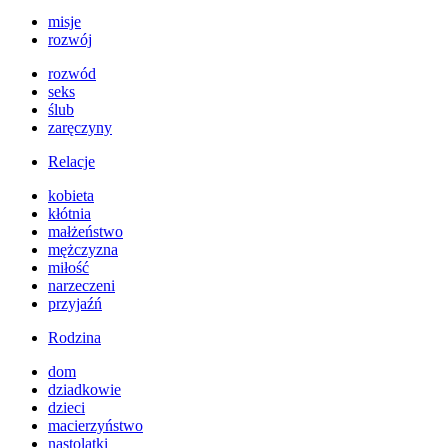
misje
rozwój
rozwód
seks
ślub
zaręczyny
Relacje
kobieta
kłótnia
małżeństwo
mężczyzna
miłość
narzeczeni
przyjaźń
Rodzina
dom
dziadkowie
dzieci
macierzyństwo
nastolatki