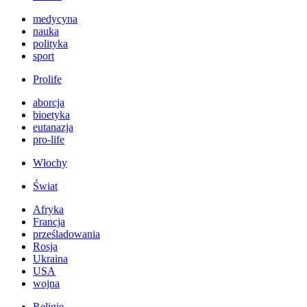
medycyna
nauka
polityka
sport
Prolife
aborcja
bioetyka
eutanazja
pro-life
Włochy
Świat
Afryka
Francja
prześladowania
Rosja
Ukraina
USA
wojna
Religie