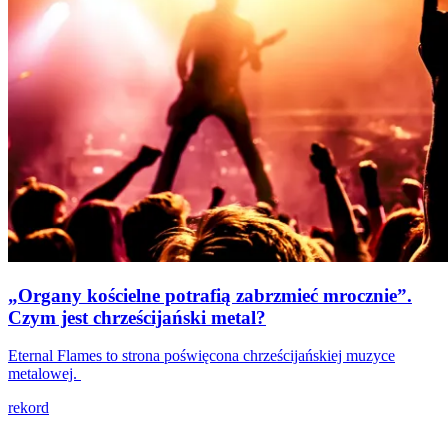
„Organy kościelne potrafią zabrzmieć mrocznie”.
Czym jest chrześcijański metal?
Eternal Flames to strona poświęcona chrześcijańskiej muzyce
metalowej.
rekord