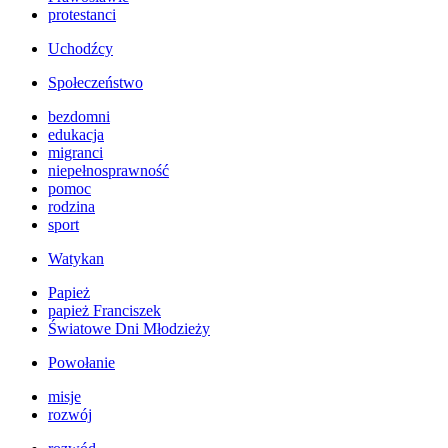
protestanci
Uchodźcy
Społeczeństwo
bezdomni
edukacja
migranci
niepełnosprawność
pomoc
rodzina
sport
Watykan
Papież
papież Franciszek
Światowe Dni Młodzieży
Powołanie
misje
rozwój