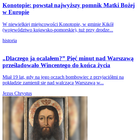
Konotopie: powstał najwyższy pomnik Matki Bożej
w Europie
W niewielkiej miejscowości Konotopie, w gminie Kikół
(województwo kujawsko-pomorskie), tuż przy drodze...
historia
„Dlaczego ja ocalałem?” Pięć minut nad Warszawą
prześladowało Wincentego do końca życia
Miał 19 lat, gdy na jego oczach bombowiec z przyjaciółmi na
pokładzie zamienił się nad walczącą Warszawą w...
Jezus Chrystus