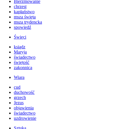
Bierzmowanie
chrzest
kapłaństwo
msza święta
msza trydencka
spowiedź
Święci
ksiądz
Maryja
świadectwo
świętość
zakonnica
Wiara
cud
duchowość
grzech
Jezus
objawienia
świadectwo
uzdrowienie
Sztuka