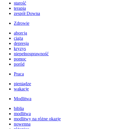
starość
terapia
zespół Downa
Zdrowie
aborcja
ciąża
depresja
kryzys
niepełnosprawność
pomoc
poród
Praca
pieniądze
wakacje
Modlitwa
biblia
modlitwa
modlitwy na różne okazje
nowenna