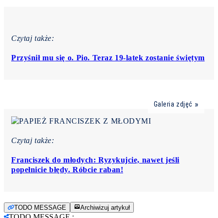
Czytaj także:
Przyśnił mu się o. Pio. Teraz 19-latek zostanie świętym
Galeria zdjęć
Czytaj także:
Franciszek do młodych: Ryzykujcie, nawet jeśli
popełnicie błędy. Róbcie raban!
TODO MESSAGE
Archiwizuj artykuł
TODO MESSAGE
: