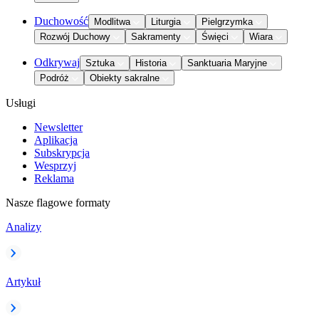
Duchowość
Modlitwa
Liturgia
Pielgrzymka
Rozwój Duchowy
Sakramenty
Święci
Wiara
Odkrywaj
Sztuka
Historia
Sanktuaria Maryjne
Podróż
Obiekty sakralne
Usługi
Newsletter
Aplikacja
Subskrypcja
Wesprzyj
Reklama
Nasze flagowe formaty
Analizy
Artykuł