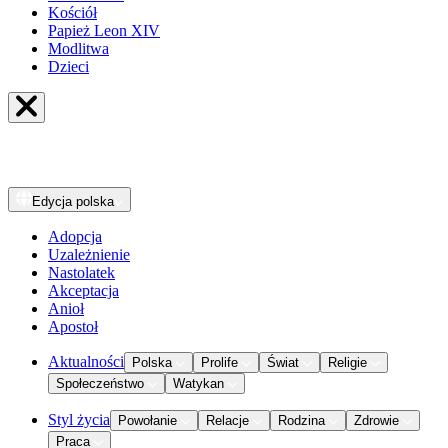
Kościół
Papież Leon XIV
Modlitwa
Dzieci
Edycja
polska
Adopcja
Uzależnienie
Nastolatek
Akceptacja
Anioł
Apostoł
Aktualności
Polska
Prolife
Świat
Religie
Społeczeństwo
Watykan
Styl życia
Powołanie
Relacje
Rodzina
Zdrowie
Praca