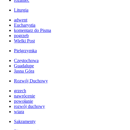
różaniec
Liturgia
adwent
Eucharystia
komentarz do Pisma
pogrzeb
Wielki Post
Pielgrzymka
Częstochowa
Guadalupe
Jasna Góra
Rozwój Duchowy
grzech
nawrócenie
powołanie
rozwój duchowy
wiara
Sakramenty