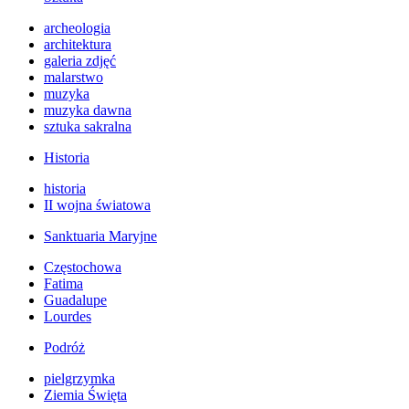
archeologia
architektura
galeria zdjęć
malarstwo
muzyka
muzyka dawna
sztuka sakralna
Historia
historia
II wojna światowa
Sanktuaria Maryjne
Częstochowa
Fatima
Guadalupe
Lourdes
Podróż
pielgrzymka
Ziemia Święta