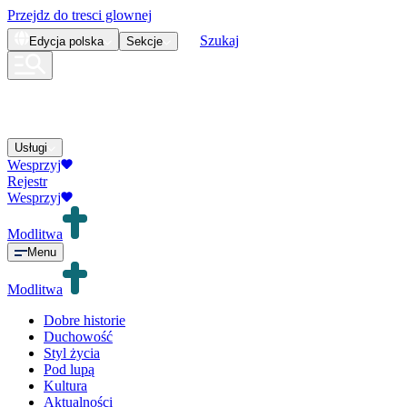
Przejdz do tresci glownej
Szukaj
Edycja
polska
Sekcje
Usługi
Wesprzyj
Rejestr
Wesprzyj
Modlitwa
Menu
Modlitwa
Dobre historie
Duchowość
Styl życia
Pod lupą
Kultura
Aktualności