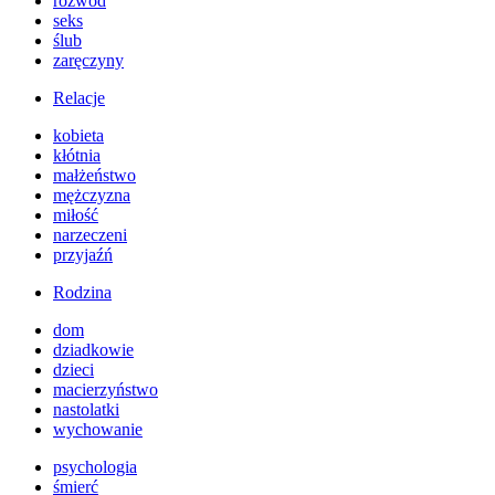
rozwód
seks
ślub
zaręczyny
Relacje
kobieta
kłótnia
małżeństwo
mężczyzna
miłość
narzeczeni
przyjaźń
Rodzina
dom
dziadkowie
dzieci
macierzyństwo
nastolatki
wychowanie
psychologia
śmierć