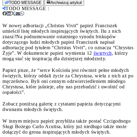
TODO MESSAGE
Archiwizuj artykuł
TODO MESSAGE
:
W nowej adhortacji „Christus Vivit” papież Franciszek
umieścił listę młodych inspirujących świętych. Ilu z nich
znasz?
Na podsumowanie ostatniego synodu biskupów
dotyczącego ludzi młodych papież Franciszek napisał
adhortację pod tytułem “Christus Vivit”, co oznacza “Chrystus
Żyje”. W dokumencie papież wymienia 12
świętych
, którzy
mogą stać się inspiracją dla dzisiejszej młodzieży.
Papież pisze, że “serce Kościoła jest również pełne młodych
świętych, którzy oddali życie za Chrystusa, wielu z nich aż po
męczeństwo. Byli oni cennym odzwierciedleniem młodego
Chrystusa, które jaśnieje, aby nas przebudzić i uwolnić od
ospałości”.
Zobacz poniższą galerię z cytatami papieża dotyczącymi
dwunastu młodych świętych.
W innym miejscu papież przybliża także postać Czcigodnego
Sługi Bożego Carlo Acutisa, który już niedługo także może
dołączyć do grona inspirujących młodych świętych.