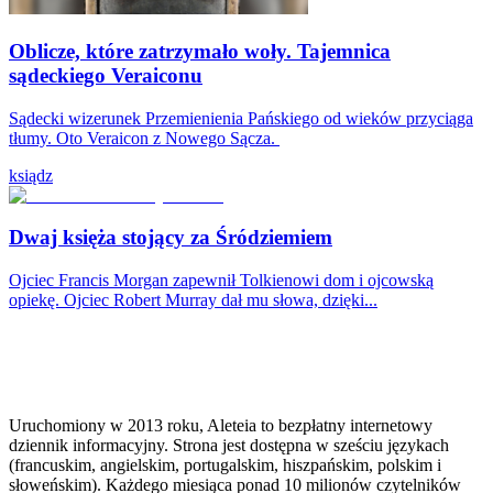
Oblicze, które zatrzymało woły. Tajemnica
sądeckiego Veraiconu
Sądecki wizerunek Przemienienia Pańskiego od wieków przyciąga
tłumy. Oto Veraicon z Nowego Sącza.
ksiądz
Dwaj księża stojący za Śródziemiem
Ojciec Francis Morgan zapewnił Tolkienowi dom i ojcowską
opiekę. Ojciec Robert Murray dał mu słowa, dzięki...
Uruchomiony w 2013 roku, Aleteia to bezpłatny internetowy
dziennik informacyjny. Strona jest dostępna w sześciu językach
(francuskim, angielskim, portugalskim, hiszpańskim, polskim i
słoweńskim). Każdego miesiąca ponad 10 milionów czytelników