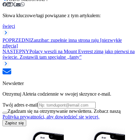
Słowa kluczowe/tagi powiązane z tym artykułem:
święci
POPRZEDNI
Zanzibar: zupełnie inna strona raju [niezwykłe
zdjęcia]
NASTĘPNY
Polacy weszli na Mount Everest zimą jako pierwsi na
świecie. Zostawili tam specjalne „fanty”
Newsletter
Otrzymuj Aleteia codziennie w swojej skrzynce e-mail.
Twój adres e-mail
Zgadzam się na otrzymywanie newslettera. Zobacz naszą
Polityka prywatności, aby dowiedzieć się więcej.
Zapisz się