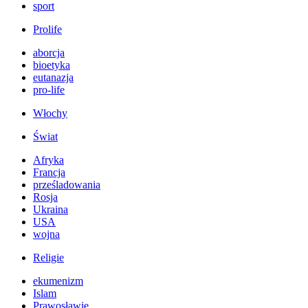
sport
Prolife
aborcja
bioetyka
eutanazja
pro-life
Włochy
Świat
Afryka
Francja
prześladowania
Rosja
Ukraina
USA
wojna
Religie
ekumenizm
Islam
Prawosławie