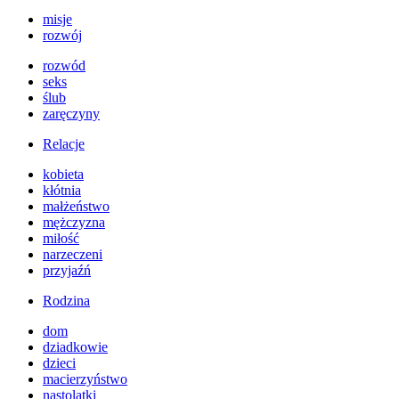
misje
rozwój
rozwód
seks
ślub
zaręczyny
Relacje
kobieta
kłótnia
małżeństwo
mężczyzna
miłość
narzeczeni
przyjaźń
Rodzina
dom
dziadkowie
dzieci
macierzyństwo
nastolatki