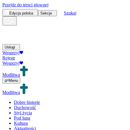
Przejdz do tresci glownej
Szukaj
Edycja
polska
Sekcje
Usługi
Wesprzyj
Rejestr
Wesprzyj
Modlitwa
Menu
Modlitwa
Dobre historie
Duchowość
Styl życia
Pod lupą
Kultura
Aktualności