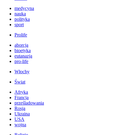
medycyna
nauka
polityka
sport
Prolife
aborcja
bioetyka
eutanazja
pro-life
Włochy
Świat
Afryka
Francja
prześladowania
Rosja
Ukraina
USA
wojna
Religie