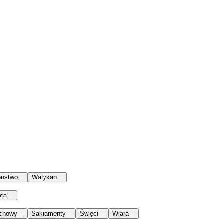
eństwo
Watykan
aca
chowy
Sakramenty
Święci
Wiara