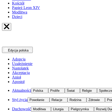
Kościół
Papież Leon XIV
Modlitwa
Dzieci
Edycja
polska
Adopcja
Uzależnienie
Nastolatek
Akceptacja
Anioł
Apostoł
Aktualności
Polska
Prolife
Świat
Religie
Społecz
Styl życia
Powołanie
Relacje
Rodzina
Zdrowie
Pr
Duchowość
Modlitwa
Liturgia
Pielgrzymka
Rozwój Du