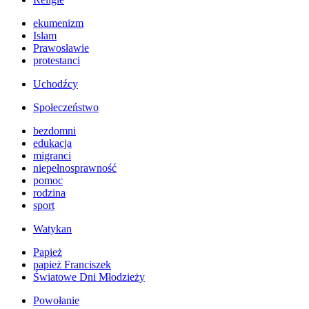
ekumenizm
Islam
Prawosławie
protestanci
Uchodźcy
Społeczeństwo
bezdomni
edukacja
migranci
niepełnosprawność
pomoc
rodzina
sport
Watykan
Papież
papież Franciszek
Światowe Dni Młodzieży
Powołanie