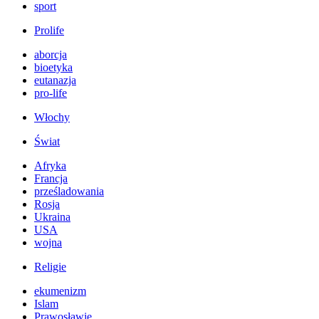
sport
Prolife
aborcja
bioetyka
eutanazja
pro-life
Włochy
Świat
Afryka
Francja
prześladowania
Rosja
Ukraina
USA
wojna
Religie
ekumenizm
Islam
Prawosławie