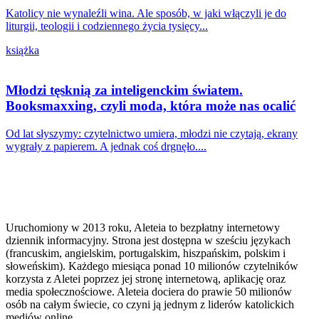
Katolicy nie wynaleźli wina. Ale sposób, w jaki włączyli je do
liturgii, teologii i codziennego życia tysięcy...
książka
Młodzi tęsknią za inteligenckim światem.
Booksmaxxing, czyli moda, która może nas ocalić
Od lat słyszymy: czytelnictwo umiera, młodzi nie czytają, ekrany
wygrały z papierem. A jednak coś drgnęło....
Uruchomiony w 2013 roku, Aleteia to bezpłatny internetowy
dziennik informacyjny. Strona jest dostępna w sześciu językach
(francuskim, angielskim, portugalskim, hiszpańskim, polskim i
słoweńskim). Każdego miesiąca ponad 10 milionów czytelników
korzysta z Aletei poprzez jej stronę internetową, aplikację oraz
media społecznościowe. Aleteia dociera do prawie 50 milionów
osób na całym świecie, co czyni ją jednym z liderów katolickich
mediów online.