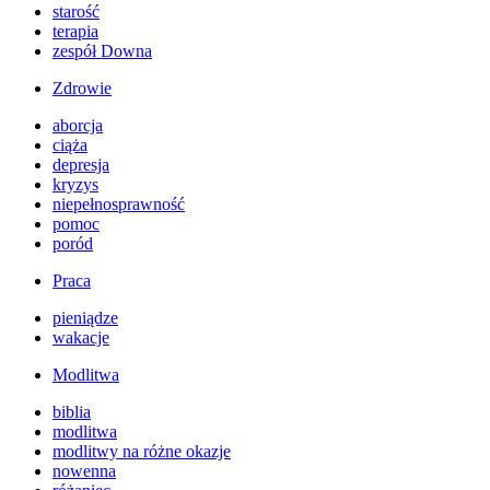
starość
terapia
zespół Downa
Zdrowie
aborcja
ciąża
depresja
kryzys
niepełnosprawność
pomoc
poród
Praca
pieniądze
wakacje
Modlitwa
biblia
modlitwa
modlitwy na różne okazje
nowenna