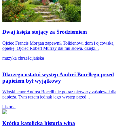
Dwaj księża stojący za Śródziemiem
Ojciec Francis Morgan zapewnił Tolkienowi dom i ojcowską
opiekę. Ojciec Robert Murray dał mu słowa, dzięki...
muzyka chrześcijańska
Dlaczego ostatni występ Andrei Bocellego przed
papieżem był wyjątkowy
Włoski tenor Andrea Bocelli nie po raz pierwszy zaśpiewał dla
papieża. Tym razem jednak jego występ przed...
historia
Krótka katolicka historia wina