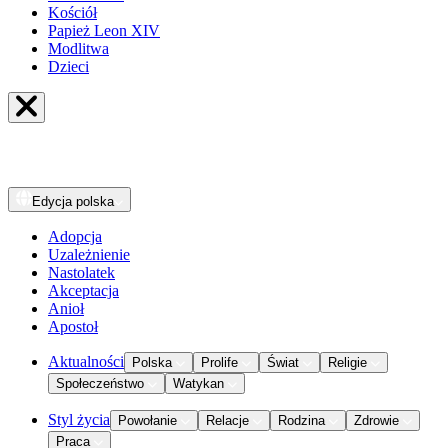
Kościół
Papież Leon XIV
Modlitwa
Dzieci
Edycja
polska
Adopcja
Uzależnienie
Nastolatek
Akceptacja
Anioł
Apostoł
Aktualności
Polska
Prolife
Świat
Religie
Społeczeństwo
Watykan
Styl życia
Powołanie
Relacje
Rodzina
Zdrowie
Praca