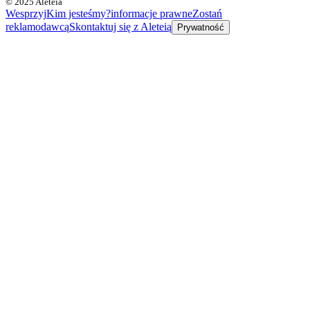
© 2025 Aleteia
Wesprzyj
Kim jesteśmy?
informacje prawne
Zostań
reklamodawcą
Skontaktuj się z Aleteią
Prywatność