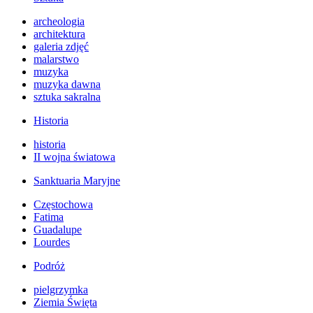
archeologia
architektura
galeria zdjęć
malarstwo
muzyka
muzyka dawna
sztuka sakralna
Historia
historia
II wojna światowa
Sanktuaria Maryjne
Częstochowa
Fatima
Guadalupe
Lourdes
Podróż
pielgrzymka
Ziemia Święta