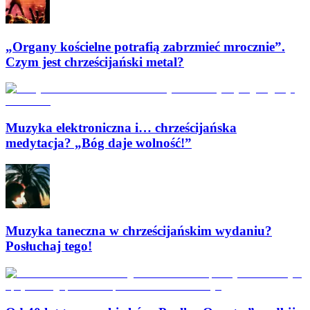
„Organy kościelne potrafią zabrzmieć mrocznie”.
Czym jest chrześcijański metal?
Muzyka elektroniczna i… chrześcijańska
medytacja? „Bóg daje wolność!”
Muzyka taneczna w chrześcijańskim wydaniu?
Posłuchaj tego!