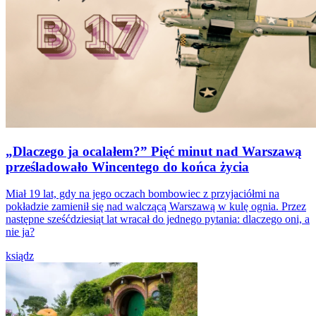
„Dlaczego ja ocalałem?” Pięć minut nad Warszawą
prześladowało Wincentego do końca życia
Miał 19 lat, gdy na jego oczach bombowiec z przyjaciółmi na
pokładzie zamienił się nad walczącą Warszawą w kulę ognia. Przez
następne sześćdziesiąt lat wracał do jednego pytania: dlaczego oni, a
nie ja?
ksiądz