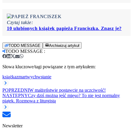
Czytaj także:
10 ulubionych książek papieża Franciszka. Znasz je?
TODO MESSAGE
Archiwizuj artykuł
TODO MESSAGE
:
Słowa kluczowe/tagi powiązane z tym artykułem:
książka
zmartwychwstanie
POPRZEDNI
W małżeństwie postawcie na uczciwość!
NASTĘPNY
Czy dziś można jeść mięso? To nie jest normalny
piątek. Rozmowa z liturgistą
Newsletter