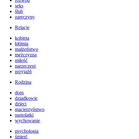
rozwód
seks
ślub
zaręczyny
Relacje
kobieta
kłótnia
małżeństwo
mężczyzna
miłość
narzeczeni
przyjaźń
Rodzina
dom
dziadkowie
dzieci
macierzyństwo
nastolatki
wychowanie
psychologia
śmierć