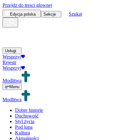
Przejdz do tresci glownej
Szukaj
Edycja
polska
Sekcje
Usługi
Wesprzyj
Rejestr
Wesprzyj
Modlitwa
Menu
Modlitwa
Dobre historie
Duchowość
Styl życia
Pod lupą
Kultura
Aktualności