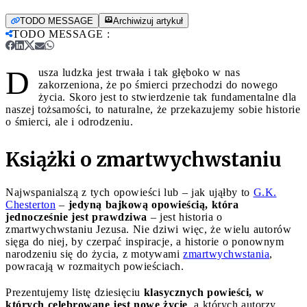
TODO MESSAGE
Archiwizuj artykuł
TODO MESSAGE
:
D
usza ludzka jest trwała i tak głęboko w nas
zakorzeniona, że po śmierci przechodzi do nowego
życia. Skoro jest to stwierdzenie tak fundamentalne dla
naszej tożsamości, to naturalne, że przekazujemy sobie historie
o śmierci, ale i odrodzeniu.
Książki o zmartwychwstaniu
Najwspanialszą z tych opowieści lub – jak ująłby to
G.K.
Chesterton
–
jedyną bajkową opowieścią, która
jednocześnie jest prawdziwa
– jest historia o
zmartwychwstaniu Jezusa. Nie dziwi więc, że wielu autorów
sięga do niej, by czerpać inspiracje, a historie o ponownym
narodzeniu się do życia, z motywami
zmartwychwstania
,
powracają w rozmaitych powieściach.
Prezentujemy listę dziesięciu
klasycznych powieści, w
których celebrowane jest nowe życie
, a których autorzy