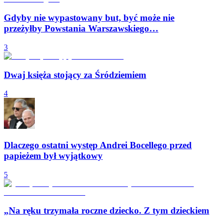
Gdyby nie wypastowany but, być może nie
przeżyłby Powstania Warszawskiego…
3
Dwaj księża stojący za Śródziemiem
4
Dlaczego ostatni występ Andrei Bocellego przed
papieżem był wyjątkowy
5
„Na ręku trzymała roczne dziecko. Z tym dzieckiem