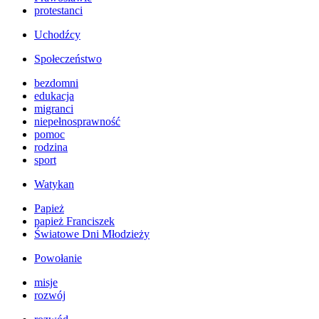
protestanci
Uchodźcy
Społeczeństwo
bezdomni
edukacja
migranci
niepełnosprawność
pomoc
rodzina
sport
Watykan
Papież
papież Franciszek
Światowe Dni Młodzieży
Powołanie
misje
rozwój