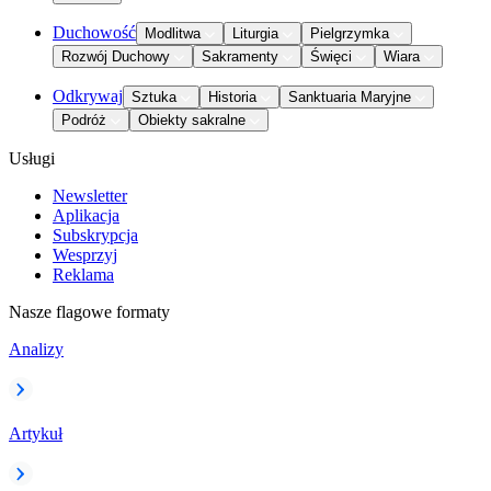
Duchowość
Modlitwa
Liturgia
Pielgrzymka
Rozwój Duchowy
Sakramenty
Święci
Wiara
Odkrywaj
Sztuka
Historia
Sanktuaria Maryjne
Podróż
Obiekty sakralne
Usługi
Newsletter
Aplikacja
Subskrypcja
Wesprzyj
Reklama
Nasze flagowe formaty
Analizy
Artykuł