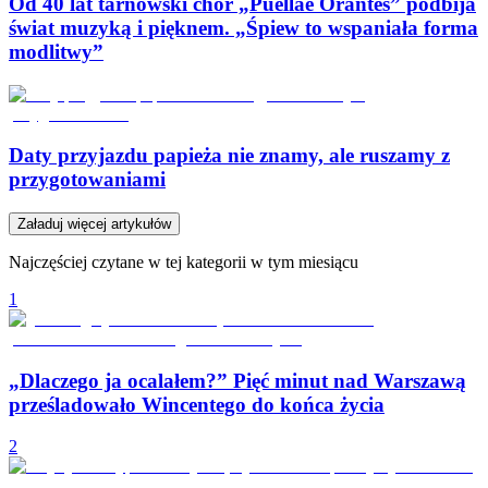
Od 40 lat tarnowski chór „Puellae Orantes” podbija
świat muzyką i pięknem. „Śpiew to wspaniała forma
modlitwy”
Daty przyjazdu papieża nie znamy, ale ruszamy z
przygotowaniami
Załaduj więcej artykułów
Najczęściej czytane w tej kategorii w tym miesiącu
1
„Dlaczego ja ocalałem?” Pięć minut nad Warszawą
prześladowało Wincentego do końca życia
2