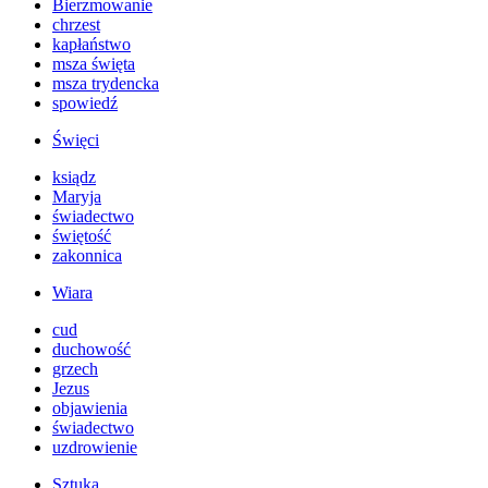
Bierzmowanie
chrzest
kapłaństwo
msza święta
msza trydencka
spowiedź
Święci
ksiądz
Maryja
świadectwo
świętość
zakonnica
Wiara
cud
duchowość
grzech
Jezus
objawienia
świadectwo
uzdrowienie
Sztuka