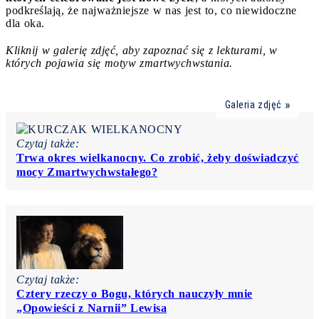
podkreślają, że najważniejsze w nas jest to, co niewidoczne
dla oka.
Kliknij w galerię zdjęć, aby zapoznać się z lekturami, w
których pojawia się motyw zmartwychwstania.
Galeria zdjęć
Czytaj także:
Trwa okres wielkanocny. Co zrobić, żeby doświadczyć
mocy Zmartwychwstałego?
Czytaj także:
Cztery rzeczy o Bogu, których nauczyły mnie
„Opowieści z Narnii” Lewisa