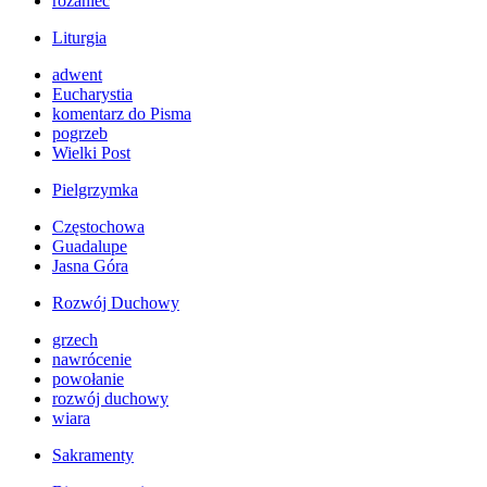
różaniec
Liturgia
adwent
Eucharystia
komentarz do Pisma
pogrzeb
Wielki Post
Pielgrzymka
Częstochowa
Guadalupe
Jasna Góra
Rozwój Duchowy
grzech
nawrócenie
powołanie
rozwój duchowy
wiara
Sakramenty