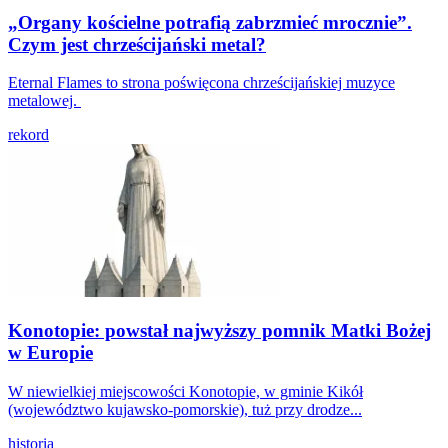
„Organy kościelne potrafią zabrzmieć mrocznie”.
Czym jest chrześcijański metal?
Eternal Flames to strona poświęcona chrześcijańskiej muzyce
metalowej.
rekord
Konotopie: powstał najwyższy pomnik Matki Bożej
w Europie
W niewielkiej miejscowości Konotopie, w gminie Kikół
(województwo kujawsko-pomorskie), tuż przy drodze...
historia