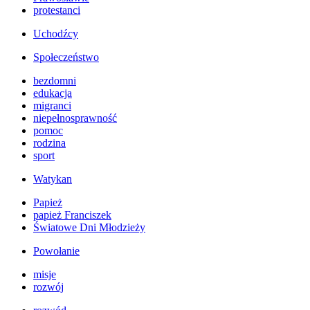
protestanci
Uchodźcy
Społeczeństwo
bezdomni
edukacja
migranci
niepełnosprawność
pomoc
rodzina
sport
Watykan
Papież
papież Franciszek
Światowe Dni Młodzieży
Powołanie
misje
rozwój