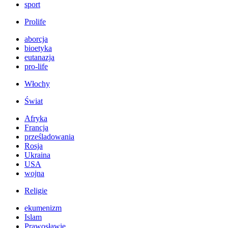
sport
Prolife
aborcja
bioetyka
eutanazja
pro-life
Włochy
Świat
Afryka
Francja
prześladowania
Rosja
Ukraina
USA
wojna
Religie
ekumenizm
Islam
Prawosławie