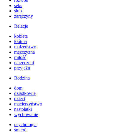
rozwód
seks
ślub
zaręczyny
Relacje
kobieta
kłótnia
małżeństwo
mężczyzna
miłość
narzeczeni
przyjaźń
Rodzina
dom
dziadkowie
dzieci
macierzyństwo
nastolatki
wychowanie
psychologia
śmierć