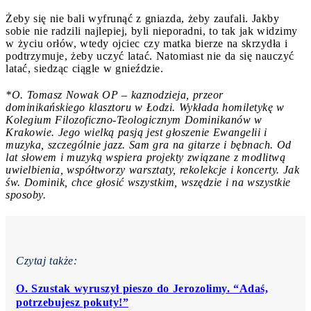
Żeby się nie bali wyfrunąć z gniazda, żeby zaufali. Jakby
sobie nie radzili najlepiej, byli nieporadni, to tak jak widzimy
w życiu orłów, wtedy ojciec czy matka bierze na skrzydła i
podtrzymuje, żeby uczyć latać. Natomiast nie da się nauczyć
latać, siedząc ciągle w gnieździe.
*O. Tomasz Nowak OP – kaznodzieja, przeor
dominikańskiego klasztoru w Łodzi. Wykłada homiletykę w
Kolegium Filozoficzno-Teologicznym Dominikanów w
Krakowie. Jego wielką pasją jest głoszenie Ewangelii i
muzyka, szczególnie jazz. Sam gra na gitarze i bębnach. Od
lat słowem i muzyką wspiera projekty związane z modlitwą
uwielbienia, współtworzy warsztaty, rekolekcje i koncerty. Jak
św. Dominik, chce głosić wszystkim, wszędzie i na wszystkie
sposoby.
Czytaj także:
O. Szustak wyruszył pieszo do Jerozolimy. “Adaś,
potrzebujesz pokuty!”