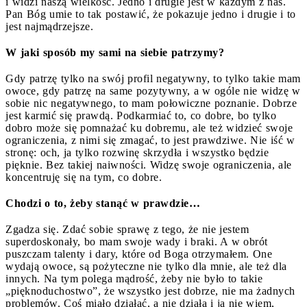
i widzi naszą wielkość. Jedno i drugie jest w każdym z nas.
Pan Bóg umie to tak postawić, że pokazuje jedno i drugie i to
jest najmądrzejsze.
W jaki sposób my sami na siebie patrzymy?
Gdy patrzę tylko na swój profil negatywny, to tylko takie mam
owoce, gdy patrzę na same pozytywny, a w ogóle nie widzę w
sobie nic negatywnego, to mam połowiczne poznanie. Dobrze
jest karmić się prawdą. Podkarmiać to, co dobre, bo tylko
dobro może się pomnażać ku dobremu, ale też widzieć swoje
ograniczenia, z nimi się zmagać, to jest prawdziwe. Nie iść w
stronę: och, ja tylko rozwinę skrzydła i wszystko będzie
pięknie. Bez takiej naiwności. Widzę swoje ograniczenia, ale
koncentruję się na tym, co dobre.
Chodzi o to, żeby stanąć w prawdzie…
Zgadza się. Zdać sobie sprawę z tego, że nie jestem
superdoskonały, bo mam swoje wady i braki. A w obrót
puszczam talenty i dary, które od Boga otrzymałem. One
wydają owoce, są pożyteczne nie tylko dla mnie, ale też dla
innych. Na tym polega mądrość, żeby nie było to takie
„pięknoduchostwo”, że wszystko jest dobrze, nie ma żadnych
problemów. Coś miało działać, a nie działa i ja nie wiem,