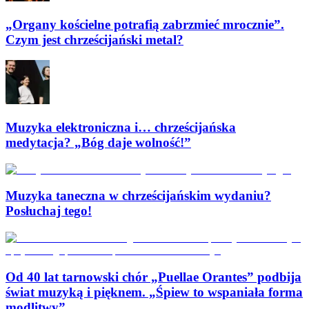
„Organy kościelne potrafią zabrzmieć mrocznie”.
Czym jest chrześcijański metal?
Muzyka elektroniczna i… chrześcijańska
medytacja? „Bóg daje wolność!”
Muzyka taneczna w chrześcijańskim wydaniu?
Posłuchaj tego!
Od 40 lat tarnowski chór „Puellae Orantes” podbija
świat muzyką i pięknem. „Śpiew to wspaniała forma
modlitwy”