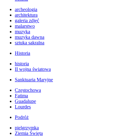
archeologia
architektura
galeria zdjęć
malarstwo
muzyka
muzyka dawna
sztuka sakralna
Historia
historia
II wojna światowa
Sanktuaria Maryjne
Częstochowa
Fatima
Guadalupe
Lourdes
Podróż
pielgrzymka
Ziemia Święta