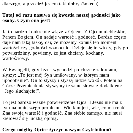
dlaczego, a przecież jestem taki dobry (śmiech).
Tutaj od razu nasuwa się kwestia naszej godności jako
osoby. Czym ona jest?
Ja to bardzo konkretnie wiążę z Ojcem. Z Ojcem niebieskim,
Panem Bogiem. On nadaje wartość i godność. Bardzo często
daje nam taką łaskę, dar, że możemy komuś ten moment
wartości czy godności wzmocnić. Dzieje się to wtedy, gdy go
potwierdzimy, powiemy, że jest chciany, kochany,
wartościowy.
W Ewangelii, gdy Jezus wychodzi po chrzcie z Jordanu,
słyszy: „To jest mój Syn umiłowany, w którym mam
upodobanie”. On to słyszy i słyszą ludzie wokół. Potem na
Górze Przemienienia słyszymy te same słowa z dodatkiem:
„Jego słuchajcie!”.
To jest bardzo ważne potwierdzenie Ojca. I Jezus nie ma z
tym najmniejszego problemu. Wie kim jest, wie, co ma robić.
Zna swoją wartość i godność. Zna siebie samego, nie musi
kierować się ludzką opinią.
Czego mógłby Ojciec życzyć naszym Czytelnikom?