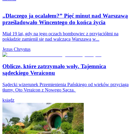
„Dlaczego ja ocalałem?” Pięć minut nad Warszawą
prześladowało Wincentego do końca życia
Miał 19 lat, gdy na jego oczach bombowiec z przyjaciółmi na
pokładzie zamienił się nad walczącą Warszawą w...
Jezus Chrystus
Oblicze, które zatrzymało woły. Tajemnica
sądeckiego Veraiconu
Sądecki wizerunek Przemienienia Pańskiego od wieków przyciąga
tłumy. Oto Veraicon z Nowego Sącza.
ksiądz