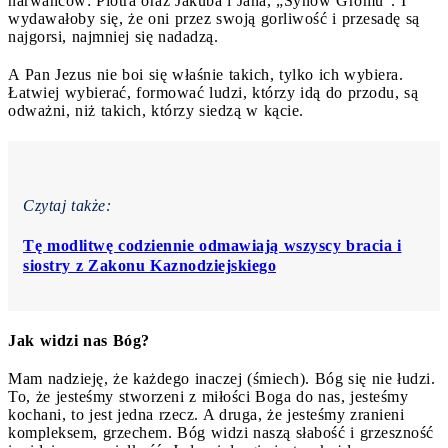
narwańców: Piotra oraz Jakuba i Jana, „Synów Gromu”. I
wydawałoby się, że oni przez swoją gorliwość i przesadę są
najgorsi, najmniej się nadadzą.
A Pan Jezus nie boi się właśnie takich, tylko ich wybiera.
Łatwiej wybierać, formować ludzi, którzy idą do przodu, są
odważni, niż takich, którzy siedzą w kącie.
Czytaj także:
Tę modlitwę codziennie odmawiają wszyscy bracia i
siostry z Zakonu Kaznodziejskiego
Jak widzi nas Bóg?
Mam nadzieję, że każdego inaczej (śmiech). Bóg się nie łudzi.
To, że jesteśmy stworzeni z miłości Boga do nas, jesteśmy
kochani, to jest jedna rzecz. A druga, że jesteśmy zranieni
kompleksem, grzechem. Bóg widzi naszą słabość i grzeszność