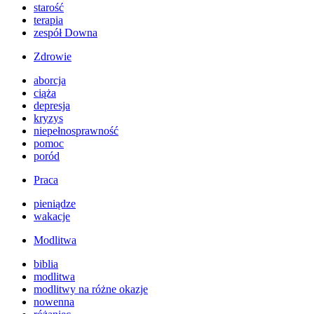
starość
terapia
zespół Downa
Zdrowie
aborcja
ciąża
depresja
kryzys
niepełnosprawność
pomoc
poród
Praca
pieniądze
wakacje
Modlitwa
biblia
modlitwa
modlitwy na różne okazje
nowenna