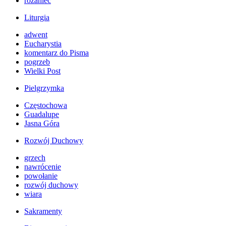
różaniec
Liturgia
adwent
Eucharystia
komentarz do Pisma
pogrzeb
Wielki Post
Pielgrzymka
Częstochowa
Guadalupe
Jasna Góra
Rozwój Duchowy
grzech
nawrócenie
powołanie
rozwój duchowy
wiara
Sakramenty