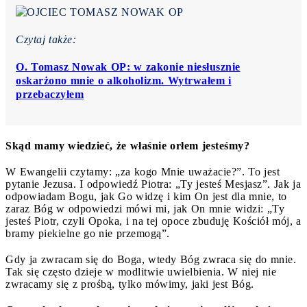
Czytaj także:
O. Tomasz Nowak OP: w zakonie niesłusznie
oskarżono mnie o alkoholizm. Wytrwałem i
przebaczyłem
Skąd mamy wiedzieć, że właśnie orłem jesteśmy?
W Ewangelii czytamy: „za kogo Mnie uważacie?”. To jest
pytanie Jezusa. I odpowiedź Piotra: „Ty jesteś Mesjasz”. Jak ja
odpowiadam Bogu, jak Go widzę i kim On jest dla mnie, to
zaraz Bóg w odpowiedzi mówi mi, jak On mnie widzi: „Ty
jesteś Piotr, czyli Opoka, i na tej opoce zbuduję Kościół mój, a
bramy piekielne go nie przemogą”.
Gdy ja zwracam się do Boga, wtedy Bóg zwraca się do mnie.
Tak się często dzieje w modlitwie uwielbienia. W niej nie
zwracamy się z prośbą, tylko mówimy, jaki jest Bóg.