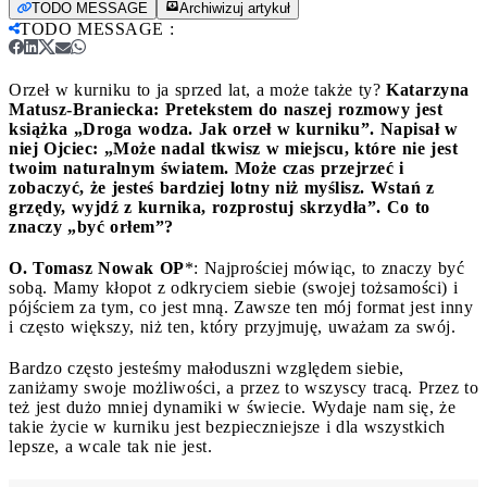
TODO MESSAGE
Archiwizuj artykuł
TODO MESSAGE
:
Orzeł w kurniku to ja sprzed lat, a może także ty?
Katarzyna
Matusz-Braniecka: Pretekstem do naszej rozmowy jest
książka „Droga wodza. Jak orzeł w kurniku”. Napisał w
niej Ojciec: „Może nadal tkwisz w miejscu, które nie jest
twoim naturalnym światem. Może czas przejrzeć i
zobaczyć, że jesteś bardziej lotny niż myślisz. Wstań z
grzędy, wyjdź z kurnika, rozprostuj skrzydła”. Co to
znaczy „być orłem”?
O. Tomasz Nowak OP
*: Najprościej mówiąc, to znaczy być
sobą. Mamy kłopot z odkryciem siebie (swojej tożsamości) i
pójściem za tym, co jest mną. Zawsze ten mój format jest inny
i często większy, niż ten, który przyjmuję, uważam za swój.
Bardzo często jesteśmy małoduszni względem siebie,
zaniżamy swoje możliwości, a przez to wszyscy tracą. Przez to
też jest dużo mniej dynamiki w świecie. Wydaje nam się, że
takie życie w kurniku jest bezpieczniejsze i dla wszystkich
lepsze, a wcale tak nie jest.