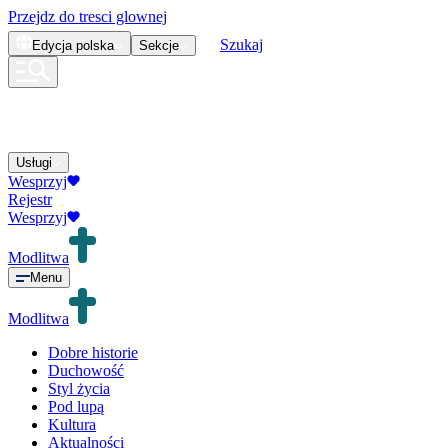
Przejdz do tresci glownej
Szukaj
Edycja
polska
Sekcje
Usługi
Wesprzyj
Rejestr
Wesprzyj
Modlitwa
Menu
Modlitwa
Dobre historie
Duchowość
Styl życia
Pod lupą
Kultura
Aktualności