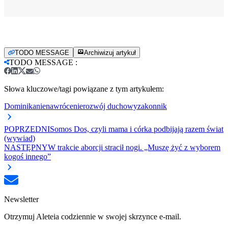
TODO MESSAGE
Archiwizuj artykuł
TODO MESSAGE
:
Słowa kluczowe/tagi powiązane z tym artykułem:
Dominikanie
nawrócenie
rozwój duchowy
zakonnik
POPRZEDNI
Somos Dos, czyli mama i córka podbijają razem świat
(wywiad)
NASTĘPNY
W trakcie aborcji stracił nogi. „Muszę żyć z wyborem
kogoś innego”
Newsletter
Otrzymuj Aleteia codziennie w swojej skrzynce e-mail.