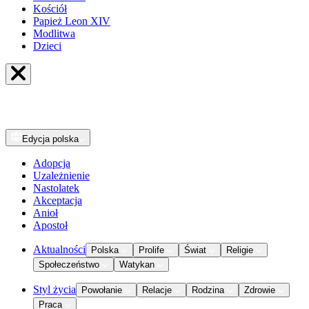
Kościół
Papież Leon XIV
Modlitwa
Dzieci
Edycja
polska
Adopcja
Uzależnienie
Nastolatek
Akceptacja
Anioł
Apostoł
Aktualności
Polska
Prolife
Świat
Religie
Społeczeństwo
Watykan
Styl życia
Powołanie
Relacje
Rodzina
Zdrowie
Praca