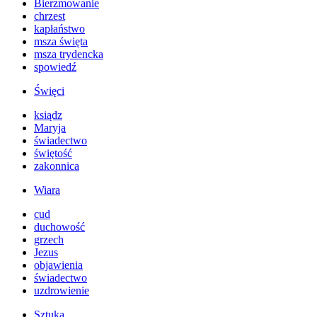
Bierzmowanie
chrzest
kapłaństwo
msza święta
msza trydencka
spowiedź
Święci
ksiądz
Maryja
świadectwo
świętość
zakonnica
Wiara
cud
duchowość
grzech
Jezus
objawienia
świadectwo
uzdrowienie
Sztuka