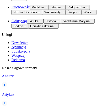
Duchowość
Modlitwa
Liturgia
Pielgrzymka
Rozwój Duchowy
Sakramenty
Święci
Wiara
Odkrywaj
Sztuka
Historia
Sanktuaria Maryjne
Podróż
Obiekty sakralne
Usługi
Newsletter
Aplikacja
Subskrypcja
Wesprzyj
Reklama
Nasze flagowe formaty
Analizy
Artykuł