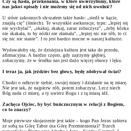
Czy są hasła, przekonania, w które uwierzyliśmy, które
nas jakoś opisały i nie możemy się od nich uwolnić?
U sióstr zakonnych słyszałem takie hasło: „siedź w kącie,
znajdą cię” (śmiech). Te wszystkie asekuracje, typu: „lepiej się
nie wychylać”, „skakaj, skakaj, zaraz zobaczysz”, „żeby kózka
nie skakała, to by nóżki nie złamała”, „lepiej nic nie rób, to ci
się nic nie stanie”. I to jest bardzo mocne w naszej kulturze.
Wydawałoby się, że dzisiejsza kultura jest taka do przodu,
afirmacyjna. A bardzo często, gdy zajrzymy głębiej,
zobaczymy, że w środku nas jest dużo więcej obawy i lęku.
I teraz ja, jak jeździec bez głowy, będę zdobywał świat?
Chodzi o odkrycie siebie, swojej miary i działanie na tę miarę.
Nie jest tak, że najpierw rób, potem zobaczysz. Lecz niech
Bóg nada ci miarę, a ty uwierz Bogu i z tą miarą idź.
Zachęca Ojciec, by być buńczucznym w relacji z Bogiem,
co to znaczy?
Moje pierwsze skojarzenie jest takie – kogo Pan Jezus zabiera
ze sobą na Górę Tabor (na Górę Przemienienia)? Trzech