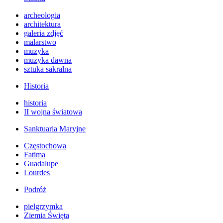
archeologia
architektura
galeria zdjęć
malarstwo
muzyka
muzyka dawna
sztuka sakralna
Historia
historia
II wojna światowa
Sanktuaria Maryjne
Częstochowa
Fatima
Guadalupe
Lourdes
Podróż
pielgrzymka
Ziemia Święta