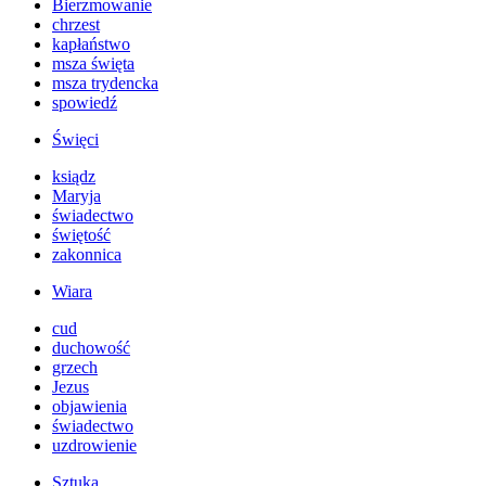
Bierzmowanie
chrzest
kapłaństwo
msza święta
msza trydencka
spowiedź
Święci
ksiądz
Maryja
świadectwo
świętość
zakonnica
Wiara
cud
duchowość
grzech
Jezus
objawienia
świadectwo
uzdrowienie
Sztuka