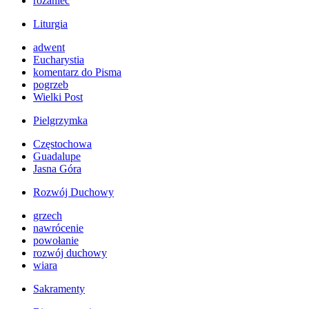
różaniec
Liturgia
adwent
Eucharystia
komentarz do Pisma
pogrzeb
Wielki Post
Pielgrzymka
Częstochowa
Guadalupe
Jasna Góra
Rozwój Duchowy
grzech
nawrócenie
powołanie
rozwój duchowy
wiara
Sakramenty