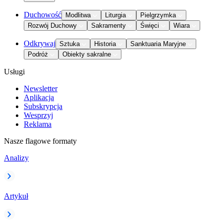
Duchowość
Modlitwa
Liturgia
Pielgrzymka
Rozwój Duchowy
Sakramenty
Święci
Wiara
Odkrywaj
Sztuka
Historia
Sanktuaria Maryjne
Podróż
Obiekty sakralne
Usługi
Newsletter
Aplikacja
Subskrypcja
Wesprzyj
Reklama
Nasze flagowe formaty
Analizy
Artykuł