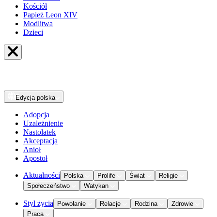
Kościół
Papież Leon XIV
Modlitwa
Dzieci
Edycja
polska
Adopcja
Uzależnienie
Nastolatek
Akceptacja
Anioł
Apostoł
Aktualności
Polska
Prolife
Świat
Religie
Społeczeństwo
Watykan
Styl życia
Powołanie
Relacje
Rodzina
Zdrowie
Praca