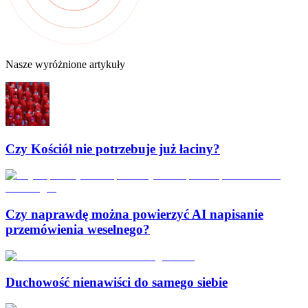
Nasze wyróżnione artykuły
Czy Kościół nie potrzebuje już łaciny?
Czy naprawdę można powierzyć AI napisanie
przemówienia weselnego?
Duchowość nienawiści do samego siebie