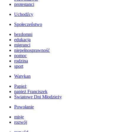
protestanci
Uchodźcy
Społeczeństwo
bezdomni
edukacja
migranci
niepełnosprawność
pomoc
rodzina
sport
Watykan
Papież
papież Franciszek
Światowe Dni Młodzieży
Powołanie
misje
rozwój