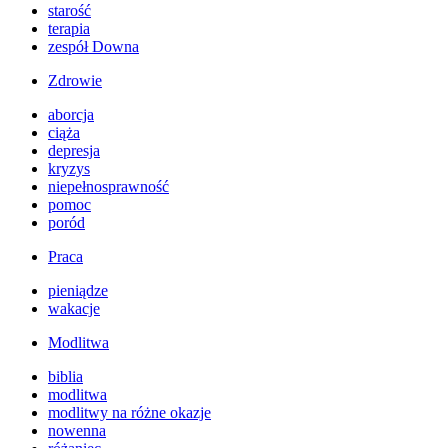
starość
terapia
zespół Downa
Zdrowie
aborcja
ciąża
depresja
kryzys
niepełnosprawność
pomoc
poród
Praca
pieniądze
wakacje
Modlitwa
biblia
modlitwa
modlitwy na różne okazje
nowenna