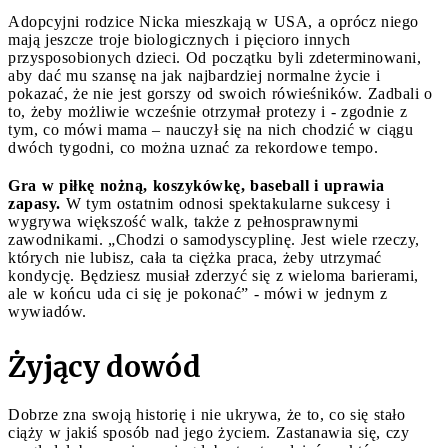
Adopcyjni rodzice Nicka mieszkają w USA, a oprócz niego
mają jeszcze troje biologicznych i pięcioro innych
przysposobionych dzieci. Od początku byli zdeterminowani,
aby dać mu szansę na jak najbardziej normalne życie i
pokazać, że nie jest gorszy od swoich rówieśników. Zadbali o
to, żeby możliwie wcześnie otrzymał protezy i - zgodnie z
tym, co mówi mama – nauczył się na nich chodzić w ciągu
dwóch tygodni, co można uznać za rekordowe tempo.
Gra w piłkę nożną, koszykówkę, baseball i uprawia
zapasy.
W tym ostatnim odnosi spektakularne sukcesy i
wygrywa większość walk, także z pełnosprawnymi
zawodnikami. „Chodzi o samodyscyplinę. Jest wiele rzeczy,
których nie lubisz, cała ta ciężka praca, żeby utrzymać
kondycję. Będziesz musiał zderzyć się z wieloma barierami,
ale w końcu uda ci się je pokonać” - mówi w jednym z
wywiadów.
Żyjący dowód
Dobrze zna swoją historię i nie ukrywa, że to, co się stało
ciąży w jakiś sposób nad jego życiem. Zastanawia się, czy