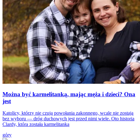
Można być karmelitanką, mając męża i dzieci? Ona
jest
Katolicy, którzy nie czują powołania zakonnego, wcale nie zostają
bez wyboru — dróg duchowych jest przed nimi wiele. Oto historia
Clardy, która została karmelitanką
góry