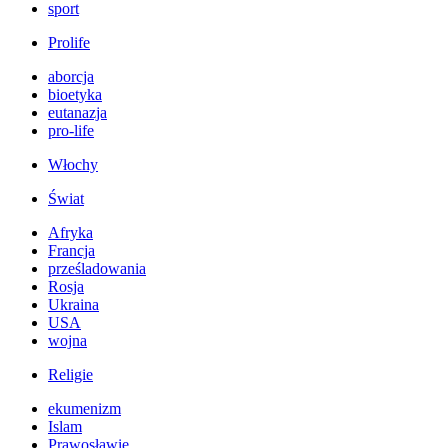
sport
Prolife
aborcja
bioetyka
eutanazja
pro-life
Włochy
Świat
Afryka
Francja
prześladowania
Rosja
Ukraina
USA
wojna
Religie
ekumenizm
Islam
Prawosławie