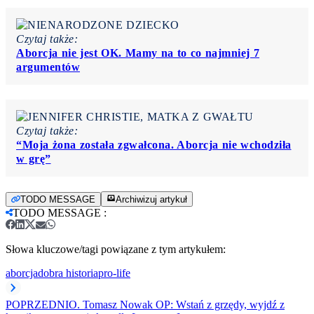
Czytaj także:
Aborcja nie jest OK. Mamy na to co najmniej 7
argumentów
Czytaj także:
“Moja żona została zgwałcona. Aborcja nie wchodziła
w grę”
TODO MESSAGE
Archiwizuj artykuł
TODO MESSAGE
:
Słowa kluczowe/tagi powiązane z tym artykułem:
aborcja
dobra historia
pro-life
POPRZEDNI
O. Tomasz Nowak OP: Wstań z grzędy, wyjdź z