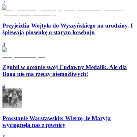
2
Przyjeżdża Wojtyła do Wyszyńskiego na urodziny. I
śpiewają piosenkę o starym kowboju
3
Zgubił w oceanie swój Cudowny Medalik. Ale dla
Boga nie ma rzeczy niemożliwych!
4
Powstanie Warszawskie: Wierzę, że Maryja
wyciągnęła nas z piwnicy
5