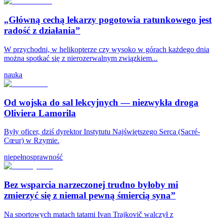
„Główną cechą lekarzy pogotowia ratunkowego jest
radość z działania”
W przychodni, w helikopterze czy wysoko w górach każdego dnia
można spotkać się z nierozerwalnym związkiem...
nauka
Od wojska do sal lekcyjnych — niezwykła droga
Oliviera Lamorila
Były oficer, dziś dyrektor Instytutu Najświętszego Serca (Sacré-
Cœur) w Rzymie.
niepełnosprawność
Bez wsparcia narzeczonej trudno byłoby mi
zmierzyć się z niemal pewną śmiercią syna”
Na sportowych matach tatami Ivan Trajkovič walczył z