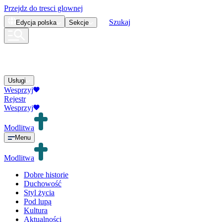
Przejdz do tresci glownej
Szukaj
Edycja
polska
Sekcje
Usługi
Wesprzyj
Rejestr
Wesprzyj
Modlitwa
Menu
Modlitwa
Dobre historie
Duchowość
Styl życia
Pod lupą
Kultura
Aktualności