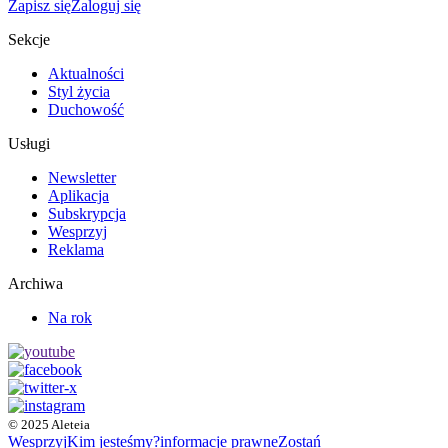
Zapisz się
Zaloguj się
Sekcje
Aktualności
Styl życia
Duchowość
Usługi
Newsletter
Aplikacja
Subskrypcja
Wesprzyj
Reklama
Archiwa
Na rok
© 2025 Aleteia
Wesprzyj
Kim jesteśmy?
informacje prawne
Zostań