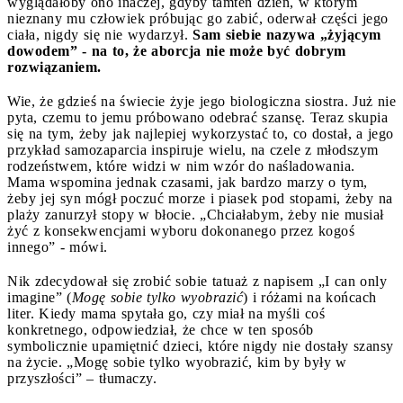
wyglądałoby ono inaczej, gdyby tamten dzień, w którym
nieznany mu człowiek próbując go zabić, oderwał części jego
ciała, nigdy się nie wydarzył.
Sam siebie nazywa „żyjącym
dowodem” - na to, że aborcja nie może być dobrym
rozwiązaniem.
Wie, że gdzieś na świecie żyje jego biologiczna siostra. Już nie
pyta, czemu to jemu próbowano odebrać szansę. Teraz skupia
się na tym, żeby jak najlepiej wykorzystać to, co dostał, a jego
przykład samozaparcia inspiruje wielu, na czele z młodszym
rodzeństwem, które widzi w nim wzór do naśladowania.
Mama wspomina jednak czasami, jak bardzo marzy o tym,
żeby jej syn mógł poczuć morze i piasek pod stopami, żeby na
plaży zanurzył stopy w błocie. „Chciałabym, żeby nie musiał
żyć z konsekwencjami wyboru dokonanego przez kogoś
innego” - mówi.
Nik zdecydował się zrobić sobie tatuaż z napisem „I can only
imagine” (
Mogę sobie tylko wyobrazić
) i różami na końcach
liter. Kiedy mama spytała go, czy miał na myśli coś
konkretnego, odpowiedział, że chce w ten sposób
symbolicznie upamiętnić dzieci, które nigdy nie dostały szansy
na życie. „Mogę sobie tylko wyobrazić, kim by były w
przyszłości” – tłumaczy.