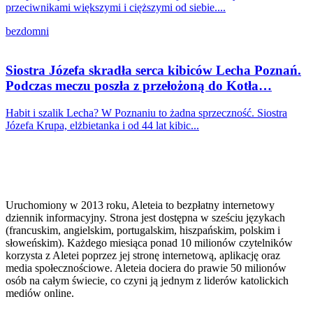
przeciwnikami większymi i cięższymi od siebie....
bezdomni
Siostra Józefa skradła serca kibiców Lecha Poznań.
Podczas meczu poszła z przełożoną do Kotła…
Habit i szalik Lecha? W Poznaniu to żadna sprzeczność. Siostra
Józefa Krupa, elżbietanka i od 44 lat kibic...
Uruchomiony w 2013 roku, Aleteia to bezpłatny internetowy
dziennik informacyjny. Strona jest dostępna w sześciu językach
(francuskim, angielskim, portugalskim, hiszpańskim, polskim i
słoweńskim). Każdego miesiąca ponad 10 milionów czytelników
korzysta z Aletei poprzez jej stronę internetową, aplikację oraz
media społecznościowe. Aleteia dociera do prawie 50 milionów
osób na całym świecie, co czyni ją jednym z liderów katolickich
mediów online.