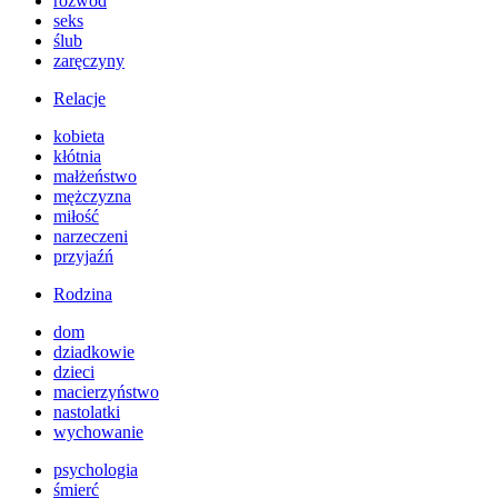
rozwód
seks
ślub
zaręczyny
Relacje
kobieta
kłótnia
małżeństwo
mężczyzna
miłość
narzeczeni
przyjaźń
Rodzina
dom
dziadkowie
dzieci
macierzyństwo
nastolatki
wychowanie
psychologia
śmierć