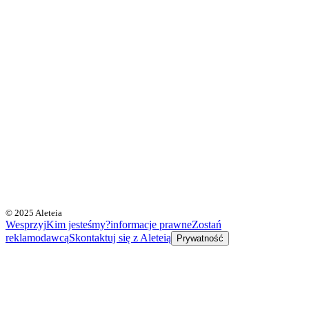
© 2025 Aleteia
Wesprzyj
Kim jesteśmy?
informacje prawne
Zostań
reklamodawcą
Skontaktuj się z Aleteią
Prywatność