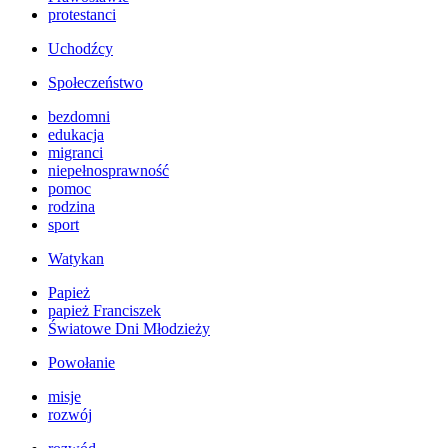
protestanci
Uchodźcy
Społeczeństwo
bezdomni
edukacja
migranci
niepełnosprawność
pomoc
rodzina
sport
Watykan
Papież
papież Franciszek
Światowe Dni Młodzieży
Powołanie
misje
rozwój