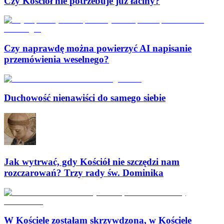
Czy Kościół nie potrzebuje już łaciny?
Czy naprawdę można powierzyć AI napisanie
przemówienia weselnego?
Duchowość nienawiści do samego siebie
Jak wytrwać, gdy Kościół nie szczędzi nam
rozczarowań? Trzy rady św. Dominika
W Kościele zostałam skrzywdzona, w Kościele