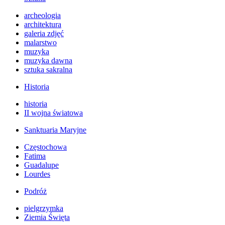
archeologia
architektura
galeria zdjęć
malarstwo
muzyka
muzyka dawna
sztuka sakralna
Historia
historia
II wojna światowa
Sanktuaria Maryjne
Częstochowa
Fatima
Guadalupe
Lourdes
Podróż
pielgrzymka
Ziemia Święta