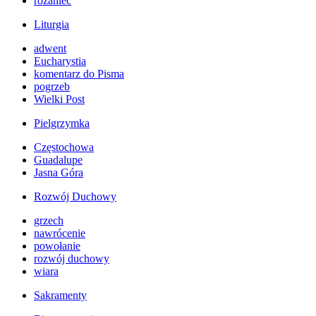
różaniec
Liturgia
adwent
Eucharystia
komentarz do Pisma
pogrzeb
Wielki Post
Pielgrzymka
Częstochowa
Guadalupe
Jasna Góra
Rozwój Duchowy
grzech
nawrócenie
powołanie
rozwój duchowy
wiara
Sakramenty