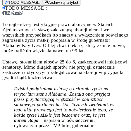
TODO MESSAGE
Archiwizuj artykuł
TODO MESSAGE
:
To najbardziej restrykcyjne prawo aborcyjne w Stanach
Zjednoczonych.
Ustawę zakazującą aborcji niemal we
wszystkich przypadkach (to znaczy z wyłączeniem poważnego
zagrożenia życia matki) podpisała w środę gubernator
Alabamy Kay Ivey. Od tej chwili lekarz, który złamie prawo,
może trafić do więzienia nawet na 99 lat.
Ustawę, stosunkiem głosów 25 do 6, zaakceptowali miejscowi
senatorzy. Mimo długich sporów nie przyjęli ostatecznie
zastrzeżeń dotyczących zalegalizowania aborcji w przypadku
gwałtu bądź kazirodztwa.
Dzisiaj podpisałam ustawę o ochronie życia na
terytorium stanu Alabama. Została ona przyjęta
przez przytłaczającą większość w obu izbach
stanowego parlamentu. Dla licznych zwolenników
tego aktu prawnego jest to potwierdzenie tego, że
każde życie ludzkie jest bezcenne oraz, że jest
darem Boga
– napisała w oświadczeniu,
cytowanym przez TVP Info, gubernator.