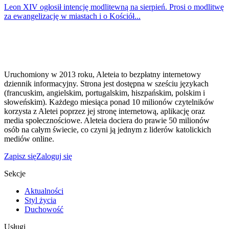
Leon XIV ogłosił intencję modlitewną na sierpień. Prosi o modlitwę
za ewangelizację w miastach i o Kościół...
Uruchomiony w 2013 roku, Aleteia to bezpłatny internetowy
dziennik informacyjny. Strona jest dostępna w sześciu językach
(francuskim, angielskim, portugalskim, hiszpańskim, polskim i
słoweńskim). Każdego miesiąca ponad 10 milionów czytelników
korzysta z Aletei poprzez jej stronę internetową, aplikację oraz
media społecznościowe. Aleteia dociera do prawie 50 milionów
osób na całym świecie, co czyni ją jednym z liderów katolickich
mediów online.
Zapisz się
Zaloguj się
Sekcje
Aktualności
Styl życia
Duchowość
Usługi