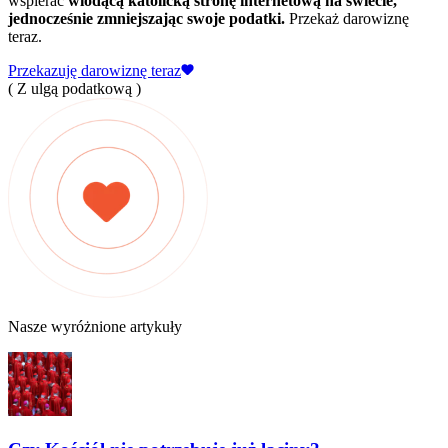
wspierać
wiodącą katolicką stronę internetową na świecie,
jednocześnie zmniejszając swoje podatki.
Przekaż darowiznę
teraz.
Przekazuję darowiznę teraz
( Z ulgą podatkową )
Nasze wyróżnione artykuły