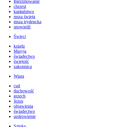
Bierzmowanie
chrzest
kapłaństwo
msza święta
msza trydencka
spowiedź
Święci
ksiądz
Maryja
świadectwo
świętość
zakonnica
Wiara
cud
duchowość
grzech
Jezus
objawienia
świadectwo
uzdrowienie
Sztuka