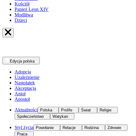
Kościół
Papież Leon XIV
Modlitwa
Dzieci
Edycja
polska
Adopcja
Uzależnienie
Nastolatek
Akceptacja
Anioł
Apostoł
Aktualności
Polska
Prolife
Świat
Religie
Społeczeństwo
Watykan
Styl życia
Powołanie
Relacje
Rodzina
Zdrowie
Praca