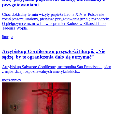
przygotowaniami
Choć dokładny termin wizyty papieża Leona XIV w Polsce nie
został jeszcze ustalony, pierwsze przygotowania już się rozpoczęły.
O pielgrzymce rozmawiali wicepremier Radosław Sikorski i abp
Tadeusz Wojda.
liturgia
Arcybiskup Cordileone o przyszłości liturgii. „Nie
sądzę, by te ograniczenia dało się utrzymać”
Arcybiskup Salvatore Cordileone, metropolita San Francisco i jeden
z najbardziej rozpoznawalnych amerykańskich...
męczennicy