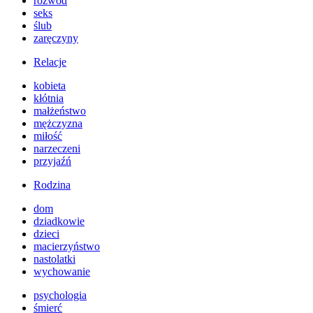
rozwód
seks
ślub
zaręczyny
Relacje
kobieta
kłótnia
małżeństwo
mężczyzna
miłość
narzeczeni
przyjaźń
Rodzina
dom
dziadkowie
dzieci
macierzyństwo
nastolatki
wychowanie
psychologia
śmierć