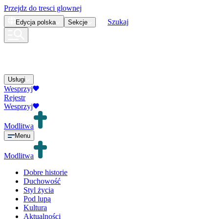
Przejdz do tresci glownej
Szukaj
Edycja
polska
Sekcje
Usługi
Wesprzyj
Rejestr
Wesprzyj
Modlitwa
Menu
Modlitwa
Dobre historie
Duchowość
Styl życia
Pod lupą
Kultura
Aktualności