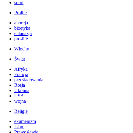
sport
Prolife
aborcja
bioetyka
eutanazja
pro-life
Włochy
Świat
Afryka
Francja
prześladowania
Rosja
Ukraina
USA
wojna
Religie
ekumenizm
Islam
Prawosławie