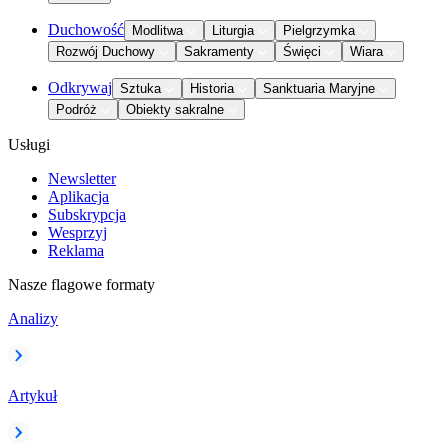
Duchowość
Modlitwa
Liturgia
Pielgrzymka
Rozwój Duchowy
Sakramenty
Święci
Wiara
Odkrywaj
Sztuka
Historia
Sanktuaria Maryjne
Podróż
Obiekty sakralne
Usługi
Newsletter
Aplikacja
Subskrypcja
Wesprzyj
Reklama
Nasze flagowe formaty
Analizy
Artykuł