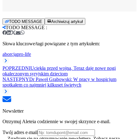
TODO MESSAGE
Archiwizuj artykuł
TODO MESSAGE
:
Słowa kluczowe/tagi powiązane z tym artykułem:
aborcja
pro-life
POPRZEDNI
Uciekła przed wojną. Teraz daje nowe nogi
okaleczonym syryjskim dzieciom
NASTĘPNY
Dr Paweł Grabowski: W pracy w hospicjum
spotkałem co najmniej kilkuset świętych
Newsletter
Otrzymuj Aleteia codziennie w swojej skrzynce e-mail.
Twój adres e-mail
Zgadzam się na otrzymywanie newslettera. Zobacz naszą