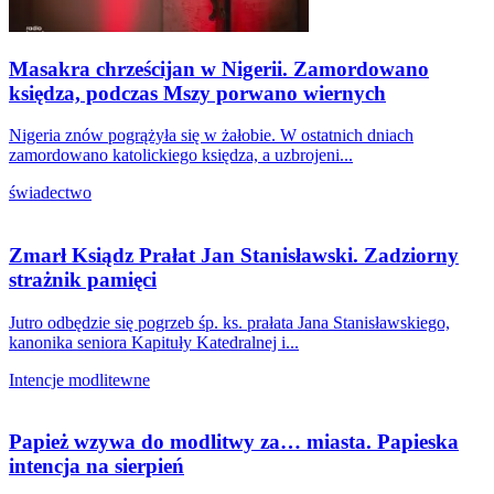
Masakra chrześcijan w Nigerii. Zamordowano
księdza, podczas Mszy porwano wiernych
Nigeria znów pogrążyła się w żałobie. W ostatnich dniach
zamordowano katolickiego księdza, a uzbrojeni...
świadectwo
Zmarł Ksiądz Prałat Jan Stanisławski. Zadziorny
strażnik pamięci
Jutro odbędzie się pogrzeb śp. ks. prałata Jana Stanisławskiego,
kanonika seniora Kapituły Katedralnej i...
Intencje modlitewne
Papież wzywa do modlitwy za… miasta. Papieska
intencja na sierpień