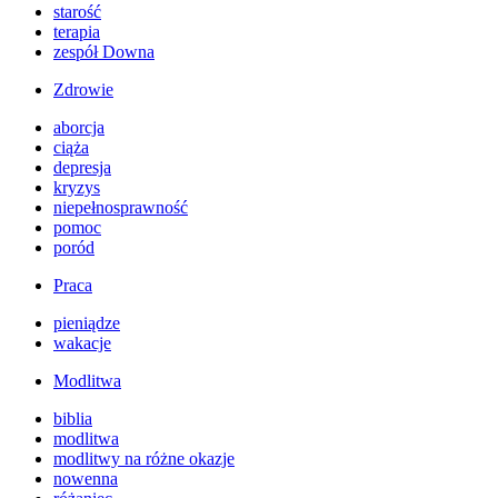
starość
terapia
zespół Downa
Zdrowie
aborcja
ciąża
depresja
kryzys
niepełnosprawność
pomoc
poród
Praca
pieniądze
wakacje
Modlitwa
biblia
modlitwa
modlitwy na różne okazje
nowenna