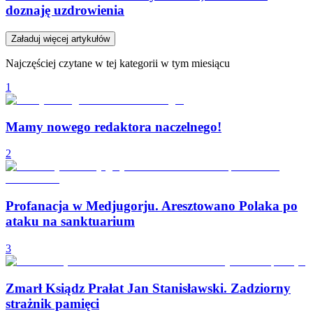
doznaję uzdrowienia
Załaduj więcej artykułów
Najczęściej czytane w tej kategorii w tym miesiącu
1
Mamy nowego redaktora naczelnego!
2
Profanacja w Medjugorju. Aresztowano Polaka po
ataku na sanktuarium
3
Zmarł Ksiądz Prałat Jan Stanisławski. Zadziorny
strażnik pamięci