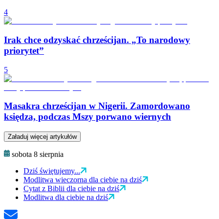
4
Irak chce odzyskać chrześcijan. „To narodowy
priorytet”
5
Masakra chrześcijan w Nigerii. Zamordowano
księdza, podczas Mszy porwano wiernych
Załaduj więcej artykułów
sobota 8 sierpnia
Dziś świętujemy...
Modlitwa wieczorna dla ciebie na dziś
Cytat z Biblii dla ciebie na dziś
Modlitwa dla ciebie na dziś