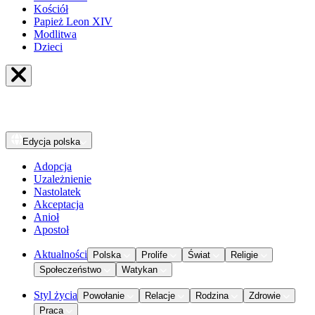
Kościół
Papież Leon XIV
Modlitwa
Dzieci
Edycja
polska
Adopcja
Uzależnienie
Nastolatek
Akceptacja
Anioł
Apostoł
Aktualności
Polska
Prolife
Świat
Religie
Społeczeństwo
Watykan
Styl życia
Powołanie
Relacje
Rodzina
Zdrowie
Praca