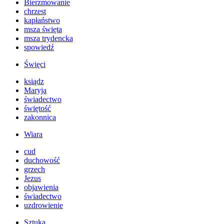
Bierzmowanie
chrzest
kapłaństwo
msza święta
msza trydencka
spowiedź
Święci
ksiądz
Maryja
świadectwo
świętość
zakonnica
Wiara
cud
duchowość
grzech
Jezus
objawienia
świadectwo
uzdrowienie
Sztuka