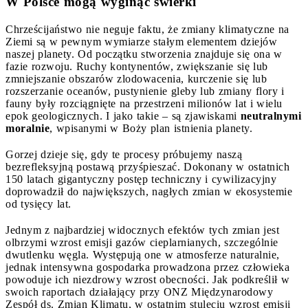
W Polsce mogą wyginąć świerki
Chrześcijaństwo nie neguje faktu, że zmiany klimatyczne na
Ziemi są w pewnym wymiarze stałym elementem dziejów
naszej planety. Od początku stworzenia znajduje się ona w
fazie rozwoju. Ruchy kontynentów, zwiększanie się lub
zmniejszanie obszarów zlodowacenia, kurczenie się lub
rozszerzanie oceanów, pustynienie gleby lub zmiany flory i
fauny były rozciągnięte na przestrzeni milionów lat i wielu
epok geologicznych. I jako takie – są zjawiskami
neutralnymi
moralnie
, wpisanymi w Boży plan istnienia planety.
Gorzej dzieje się, gdy te procesy próbujemy naszą
bezrefleksyjną postawą przyśpieszać. Dokonany w ostatnich
150 latach gigantyczny postęp techniczny i cywilizacyjny
doprowadził do największych, nagłych zmian w ekosystemie
od tysięcy lat.
Jednym z najbardziej widocznych efektów tych zmian jest
olbrzymi wzrost emisji gazów cieplarnianych, szczególnie
dwutlenku węgla. Występują one w atmosferze naturalnie,
jednak intensywna gospodarka prowadzona przez człowieka
powoduje ich niezdrowy wzrost obecności. Jak podkreślił w
swoich raportach działający przy ONZ Międzynarodowy
Zespół ds. Zmian Klimatu, w ostatnim stuleciu wzrost emisji