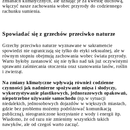
zmianach klimatycznych, ale uznając je za kwestię duchową,
włączyć nasze zachowania wobec przyrody do codziennego
rachunku sumienia.
Spowiadać się z grzechów przeciwko naturze
Grzechy przeciwko naturze wyznawane w sakramencie
spowiedzi nie ograniczają się tylko do etyki seksualnej, ale w
równym stopniu obejmują zachowania wobec świata przyrody.
Warto byłoby zastanowić się nie tylko nad tak już oczywistymi
sprawami zaśmiecania otoczenia oraz szanowania lasów, roślin
i zwierząt.
Na zmiany klimatyczne wpływają również codzienne
czynności jak nadmierne spożywanie mięsa i słodyczy,
wykorzystywanie plastikowych, jednorazowych opakowań,
niepotrzebne używanie samochodu
(np.w sytuacji
niedalekich, jednosobowych dojazdów w większych miastach,
gdzie bez problemu możemy podróżować komunikacją
publiczną), nieograniczone korzystanie z wody i energii itp.
Wiadomo, że od razu nie zmienimy wszystkich takich
nawyków, ale od czegoś warto zacząć.