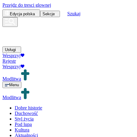
Przejdz do tresci glownej
Szukaj
Edycja
polska
Sekcje
Usługi
Wesprzyj
Rejestr
Wesprzyj
Modlitwa
Menu
Modlitwa
Dobre historie
Duchowość
Styl życia
Pod lupą
Kultura
Aktualności