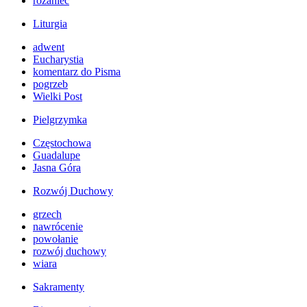
różaniec
Liturgia
adwent
Eucharystia
komentarz do Pisma
pogrzeb
Wielki Post
Pielgrzymka
Częstochowa
Guadalupe
Jasna Góra
Rozwój Duchowy
grzech
nawrócenie
powołanie
rozwój duchowy
wiara
Sakramenty