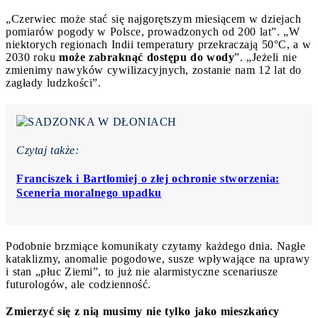
„Czerwiec może stać się najgorętszym miesiącem w dziejach
pomiarów pogody w Polsce, prowadzonych od 200 lat”. „W
niektorych regionach Indii temperatury przekraczają 50°C, a w
2030 roku
może zabraknąć dostępu do wody
”. „Jeżeli nie
zmienimy nawyków cywilizacyjnych, zostanie nam 12 lat do
zagłady ludzkości”.
Czytaj także:
Franciszek i Bartłomiej o złej ochronie stworzenia:
Sceneria moralnego upadku
Podobnie brzmiące komunikaty czytamy każdego dnia. Nagłe
kataklizmy, anomalie pogodowe, susze wpływające na uprawy
i stan „płuc Ziemi”, to już nie alarmistyczne scenariusze
futurologów, ale codzienność.
Zmierzyć się z nią musimy nie tylko jako mieszkańcy