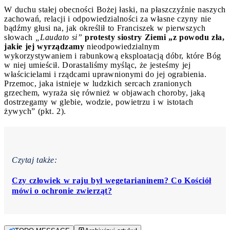
W duchu stałej obecności Bożej łaski, na płaszczyźnie naszych
zachowań, relacji i odpowiedzialności za własne czyny nie
bądźmy głusi na, jak określił to Franciszek w pierwszych
słowach
„Laudato si”
protesty siostry Ziemi „z powodu zła,
jakie jej wyrządzamy
nieodpowiedzialnym
wykorzystywaniem i rabunkową eksploatacją dóbr, które Bóg
w niej umieścił. Dorastaliśmy myśląc, że jesteśmy jej
właścicielami i rządcami uprawnionymi do jej ograbienia.
Przemoc, jaka istnieje w ludzkich sercach zranionych
grzechem, wyraża się również w objawach choroby, jaką
dostrzegamy w glebie, wodzie, powietrzu i w istotach
żywych” (pkt. 2).
Czytaj także:
Czy człowiek w raju był wegetarianinem? Co Kościół
mówi o ochronie zwierząt?