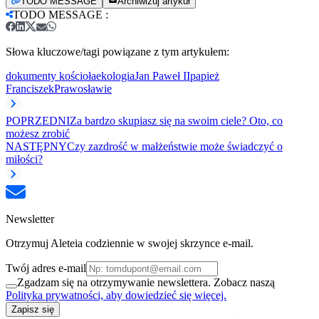
TODO MESSAGE
Archiwizuj artykuł
TODO MESSAGE
:
Słowa kluczowe/tagi powiązane z tym artykułem:
dokumenty kościoła
ekologia
Jan Paweł II
papież
Franciszek
Prawosławie
POPRZEDNI
Za bardzo skupiasz się na swoim ciele? Oto, co
możesz zrobić
NASTĘPNY
Czy zazdrość w małżeństwie może świadczyć o
miłości?
Newsletter
Otrzymuj Aleteia codziennie w swojej skrzynce e-mail.
Twój adres e-mail
Zgadzam się na otrzymywanie newslettera. Zobacz naszą
Polityka prywatności, aby dowiedzieć się więcej.
Zapisz się