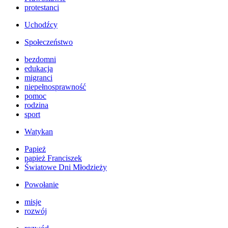
protestanci
Uchodźcy
Społeczeństwo
bezdomni
edukacja
migranci
niepełnosprawność
pomoc
rodzina
sport
Watykan
Papież
papież Franciszek
Światowe Dni Młodzieży
Powołanie
misje
rozwój