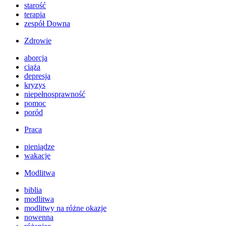
starość
terapia
zespół Downa
Zdrowie
aborcja
ciąża
depresja
kryzys
niepełnosprawność
pomoc
poród
Praca
pieniądze
wakacje
Modlitwa
biblia
modlitwa
modlitwy na różne okazje
nowenna