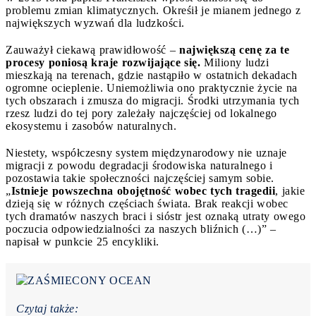
problemu zmian klimatycznych. Okreśił je mianem jednego z
największych wyzwań dla ludzkości.
Zauważył ciekawą prawidłowość –
największą cenę za te
procesy poniosą kraje rozwijające się.
Miliony ludzi
mieszkają na terenach, gdzie nastąpiło w ostatnich dekadach
ogromne ocieplenie. Uniemożliwia ono praktycznie życie na
tych obszarach i zmusza do migracji. Środki utrzymania tych
rzesz ludzi do tej pory zależały najczęściej od lokalnego
ekosystemu i zasobów naturalnych.
Niestety, współczesny system międzynarodowy nie uznaje
migracji z powodu degradacji środowiska naturalnego i
pozostawia takie społeczności najczęściej samym sobie.
„
Istnieje powszechna obojętność wobec tych tragedii
, jakie
dzieją się w różnych częściach świata. Brak reakcji wobec
tych dramatów naszych braci i sióstr jest oznaką utraty owego
poczucia odpowiedzialności za naszych bliźnich (…)” –
napisał w punkcie 25 encykliki.
Czytaj także: