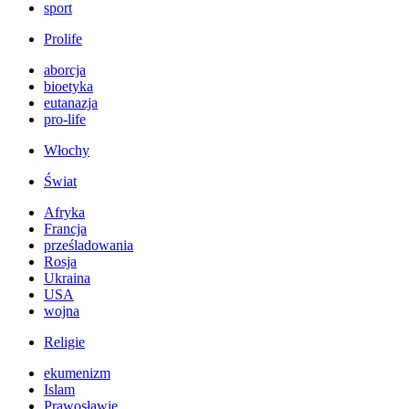
sport
Prolife
aborcja
bioetyka
eutanazja
pro-life
Włochy
Świat
Afryka
Francja
prześladowania
Rosja
Ukraina
USA
wojna
Religie
ekumenizm
Islam
Prawosławie