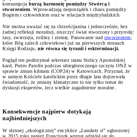
konsumpcja
burzą harmonię pomiędzy Stwórcą i
stworzeniem
. Wprowadzają nieporządek i chaos pomiędzy
Bogiem i człowiekiem oraz w relacjach międzyludzkich.
Nie można uważać się za chrześcijanina i jednocześnie, bez
żadnej refleksji moralnej, niszczyć świat stworzony i przyrodę:
lasy, zwierzęta, rośliny i ziemię. Panowanie nad
stworzeniem
,
które Bóg zalecił człowiekowi już na pierwszych stronach
Księgi Rodzaju,
nie równa się tyranii i eskterminacji.
Pogląd ten podtrzymał sekretarz stanu Stolicy Apostolskiej
kard. Pietro Parolin podczas ubiegłorocznego szczytu ONZ w
sprawie zmian kilmatu (COP24) w Katowicach. Przyznał, że
w samym Kościele katolickim przez długie lata dojrzewała
świadomość, że zmiany klimatyczne to nie tylko temat do
dyskusji ekspertów, lecz wielkie zagadnienie moralne.
Konsekwencje najpierw dotykają
najbiedniejszych
W słynnej „ekologicznej” encyklice „
Laudato si
” ogłoszonej
w 2015 roku papież Franciszek wprost odniósł się do