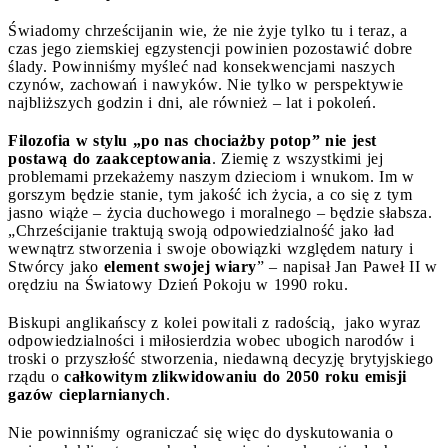
Świadomy chrześcijanin wie, że nie żyje tylko tu i teraz, a
czas jego ziemskiej egzystencji powinien pozostawić dobre
ślady. Powinniśmy myśleć nad konsekwencjami naszych
czynów, zachowań i nawyków. Nie tylko w perspektywie
najbliższych godzin i dni, ale również – lat i pokoleń.
Filozofia w stylu „po nas chociażby potop” nie jest
postawą do zaakceptowania
. Ziemię z wszystkimi jej
problemami przekażemy naszym dzieciom i wnukom. Im w
gorszym będzie stanie, tym jakość ich życia, a co się z tym
jasno wiąże – życia duchowego i moralnego – będzie słabsza.
„Chrześcijanie traktują swoją odpowiedzialność jako ład
wewnątrz stworzenia i swoje obowiązki względem natury i
Stwórcy jako
element swojej wiary
” – napisał Jan Paweł II w
orędziu na Światowy Dzień Pokoju w 1990 roku.
Biskupi anglikańscy z kolei powitali z radością, jako wyraz
odpowiedzialności i miłosierdzia wobec ubogich narodów i
troski o przyszłość stworzenia, niedawną decyzję brytyjskiego
rządu o
całkowitym zlikwidowaniu do 2050 roku emisji
gazów cieplarnianych
.
Nie powinniśmy ograniczać się więc do dyskutowania o