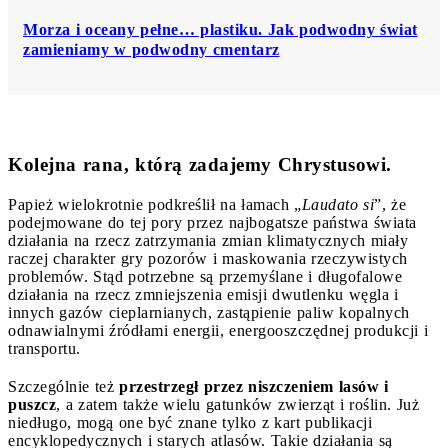
Morza i oceany pełne… plastiku. Jak podwodny świat
zamieniamy w podwodny cmentarz
Kolejna rana, którą zadajemy Chrystusowi
.
Papież wielokrotnie podkreślił na łamach „
Laudato si
”, że
podejmowane do tej pory przez najbogatsze państwa świata
działania na rzecz zatrzymania zmian klimatycznych miały
raczej charakter gry pozorów i maskowania rzeczywistych
problemów. Stąd potrzebne są przemyślane i długofalowe
działania na rzecz zmniejszenia emisji dwutlenku węgla i
innych gazów cieplarnianych, zastąpienie paliw kopalnych
odnawialnymi źródłami energii, energooszczędnej produkcji i
transportu.
Szczególnie też
przestrzegł przez niszczeniem lasów i
puszcz
, a zatem także wielu gatunków zwierząt i roślin. Już
niedługo, mogą one być znane tylko z kart publikacji
encyklopedycznych i starych atlasów. Takie działania są