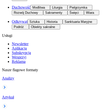
Duchowość
Modlitwa
Liturgia
Pielgrzymka
Rozwój Duchowy
Sakramenty
Święci
Wiara
Odkrywaj
Sztuka
Historia
Sanktuaria Maryjne
Podróż
Obiekty sakralne
Usługi
Newsletter
Aplikacja
Subskrypcja
Wesprzyj
Reklama
Nasze flagowe formaty
Analizy
Artykuł