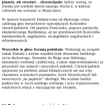
planety, ale również – chrześcijanie
, którzy wierzą, że
Ziemia jest wielkim darem naszego Stwórcy, w którym
człowiek ma wzrastać w Bożej łasce.
W sprawie katastrofy klimatycznej od dłuższego czasu
zabierają głos hierarchowie największych Kościołów
chrześcijańskich. Od papieża Franciszka, poprzez patriarchę
ekumenicznego Bartłomieja, aż po przedstawicieli Kościołów
starokatolikich, anglikanów, ewangelików augsburskich i
reformowanych.
Wszystkie te głosy brzmią podobnie
. Wskazują na związek
zmian klimatu z trzema zasadniczymi obszarami ludzkiego
życia duchowego. Stosunku do Boga oraz bliźniego,
moralności osobistej i publicznej, a także odpowiedzialności za
przyszłość nas samych i przyszłych pokoleń. Chrześcijańskie
spojrzenie na problem zmian klimatycznych nie ma więc
charakteru wzniosłych postulatów, teorii filozoficznych lub
tworzonych „na papierze” ideologii. Ma wymiar bardzo
praktyczny w życiu każdego wiernego i uczy wypracowania
właściwych relacji z otaczającym nas światem.