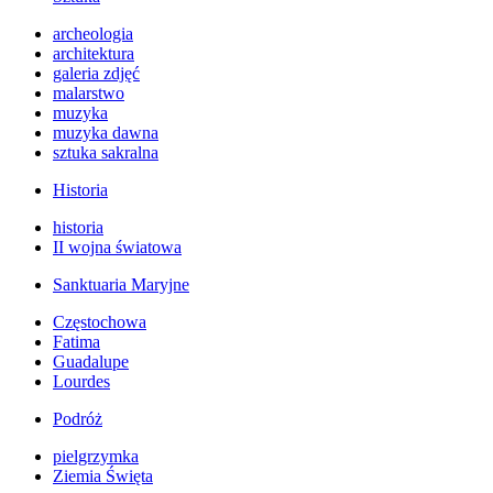
archeologia
architektura
galeria zdjęć
malarstwo
muzyka
muzyka dawna
sztuka sakralna
Historia
historia
II wojna światowa
Sanktuaria Maryjne
Częstochowa
Fatima
Guadalupe
Lourdes
Podróż
pielgrzymka
Ziemia Święta