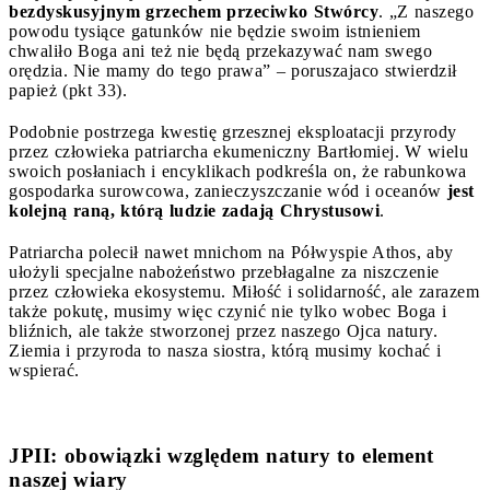
bezdyskusyjnym grzechem przeciwko Stwórcy
. „Z naszego
powodu tysiące gatunków nie będzie swoim istnieniem
chwaliło Boga ani też nie będą przekazywać nam swego
orędzia. Nie mamy do tego prawa” – poruszajaco stwierdził
papież (pkt 33).
Podobnie postrzega kwestię grzesznej eksploatacji przyrody
przez człowieka patriarcha ekumeniczny Bartłomiej. W wielu
swoich posłaniach i encyklikach podkreśla on, że rabunkowa
gospodarka surowcowa, zanieczyszczanie wód i oceanów
jest
kolejną raną, którą ludzie zadają Chrystusowi
.
Patriarcha polecił nawet mnichom na Półwyspie Athos, aby
ułożyli specjalne nabożeństwo przebłagalne za niszczenie
przez człowieka ekosystemu. Miłość i solidarność, ale zarazem
także pokutę, musimy więc czynić nie tylko wobec Boga i
bliźnich, ale także stworzonej przez naszego Ojca natury.
Ziemia i przyroda to nasza siostra, którą musimy kochać i
wspierać.
JPII: obowiązki względem natury to
element
naszej wiary